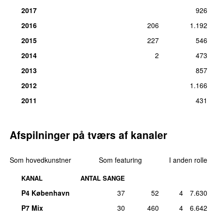
27
.
One and Only
1
2017
926
tors 9. maj 2019
2016
206
1.192
27
.
River Lea
1
2015
227
546
tors 6. okt 2016
2014
2
473
27
.
Set Fire to the Rain (OtherSoul Bootleg)
1
fre 2. dec 2016
2013
857
2012
1.166
2011
431
Afspilninger på tværs af kanaler
Som hovedkunstner
Som featuring
I anden rolle
KANAL
ANTAL SANGE
P4 København
37
52
4
7.630
P7 Mix
30
460
4
6.642