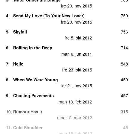
fre 20. nov 2015
4
.
Send My Love (To Your New Lover)
759
fre 20. nov 2015
5
.
Skyfall
756
fre 5. okt 2012
6
.
Rolling in the Deep
714
man 6. jun 2011
7
.
Hello
548
fre 23. okt 2015
8
.
When We Were Young
459
lør 21. nov 2015
9
.
Chasing Pavements
457
man 13. feb 2012
10
.
Rumour Has It
315
man 12. mar 2012
11
.
Cold Shoulder
45
man 13. feb 2012