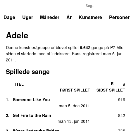
P7
Trends
Dage
Uger
Måneder
År
Kunstnere
Personer
Adele
Denne kunstner/gruppe er blevet spillet
6.642
gang
e
på
P7 Mix
siden vi startede med at indeksere.
Først registreret
man 6. jun
2011
.
Spillede sange
R
TITEL
#
FØRST SPILLET
SIDST SPILLET
1
.
Someone Like You
916
man 5. dec 2011
2
.
Set Fire to the Rain
842
man 13. jun 2011
3
.
Water Under the Bridge
765