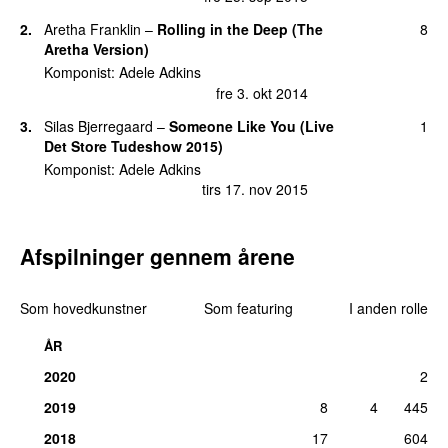
2
.
Aretha Franklin
–
Rolling in the Deep (The
8
18
.
Remedy
3
Aretha Version)
fre 20. nov 2015
Komponist
:
Adele Adkins
21
.
Let Yourself Skyfall
(
med
Eminem
)
2
fre 3. okt 2014
søn 8. okt 2017
3
.
Silas Bjerregaard
–
Someone Like You (Live
1
21
.
Million Years Ago
2
Det Store Tudeshow 2015)
tirs 8. dec 2015
Komponist
:
Adele Adkins
tirs 17. nov 2015
21
.
Million Years Ago (Efe Tekin Remix)
2
lør 3. nov 2018
21
.
Right as Rain
2
Afspilninger gennem årene
ons 15. feb 2017
21
.
Rolling in the Black
(
med
AC/DC
)
2
Som hovedkunstner
Som featuring
I anden rolle
søn 26. mar 2017
ÅR
21
.
Take It All
2
tors 24. jan 2019
2020
2
27
.
He Won’t Go
1
2019
8
4
445
lør 6. jul 2019
2018
17
604