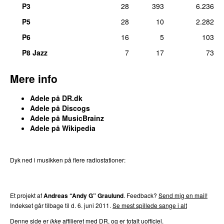
P3
28
393
6.236
P5
28
10
2.282
P6
16
5
103
P8 Jazz
7
17
73
Mere info
Adele
på DR.dk
Adele
på
Discogs
Adele
på
MusicBrainz
Adele
på
Wikipedia
Dyk ned i musikken på flere radiostationer:
P3
Trends
P4
Trends
P5
Trends
P6
Trends
P7
Trends
Et projekt af
Andreas “Andy G” Graulund
. Feedback?
Send mig en mail!
Indekset går tilbage til d.
6. juni 2011
.
Se mest spillede sange i alt
Denne side er
ikke
affilieret med DR, og er totalt uofficiel.