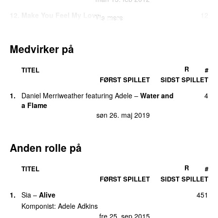
12
.
Make You Feel My Love
12
Vis mere
man 1. okt 2012
13
.
Hometown Glory
8
Medvirker på
tirs 1. mar 2016
14
.
Turning Tables
7
R
TITEL
#
fre 5. maj 2017
FØRST SPILLET
SIDST SPILLET
15
.
Set Fire To The Groove (Sugarstarr & Might
6
1
.
Daniel Merriweather
featuring
Adele
–
Water and
4
Lazky Private Nu Disco Remix)
a Flame
fre 10. feb 2017
søn 26. maj 2019
16
.
Don’t You Remember
4
søn 3. dec 2017
Anden rolle på
16
.
Love in the Dark
4
søn 2. sep 2018
R
TITEL
#
FØRST SPILLET
SIDST SPILLET
18
.
All I Ask
3
man 15. feb 2016
1
.
Sia
–
Alive
451
Komponist
:
Adele Adkins
18
.
I’ll Be Waiting
3
fre 25. sep 2015
fre 28. aug 2015