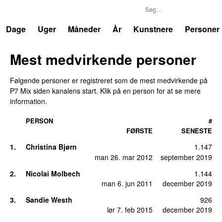
P7
Trends
Dage
Uger
Måneder
År
Kunstnere
Personer
Mest medvirkende personer
Følgende personer er registreret som de mest medvirkende på
P7 Mix
siden kanalens start
. Klik på en person for at se mere
information.
PERSON
#
FØRSTE
SENESTE
1
.
Christina Bjørn
1.147
man 26. mar 2012
september 2019
2
.
Nicolai Molbech
1.144
man 6. jun 2011
december 2019
3
.
Sandie Westh
926
lør 7. feb 2015
december 2019