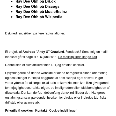
Ray Dee Ohh
på DR.dk
Ray Dee Ohh
på
Discogs
Ray Dee Ohh
på
MusicBrainz
Ray Dee Ohh
på
Wikipedia
Dyk ned i musikken på flere radiostationer:
P3
Trends
P4
Trends
P5
Trends
P6
Trends
P7
Trends
Et projekt af
Andreas “Andy G” Graulund
. Feedback?
Send mig en mail!
Indekset går tilbage til d.
6. juni 2011
.
Se mest spillede sange i alt
Denne side er
ikke
affilieret med DR, og er totalt uofficiel.
Oplysningerne på denne webside er alene beregnet til almen orientering,
og beslutninger truffet på baggrund af dem sker på eget ansvar. Vi gør
vores yderste for at sørge for, at data er korrekte, men kan ikke give garanti
for nøjagtigheden, rækkefølgen, betimeligheden eller fuldstændigheden af
disse data. Der kan derfor, i det omfang dansk ret tillader det, ikke gøres
erstatningsansvar gældende, hverken for direkte eller indirekte tab, f.eks.
driftstab eller avancetab.
Privatliv & cookies
·
Kontakt
·
Cookie-indstillinger