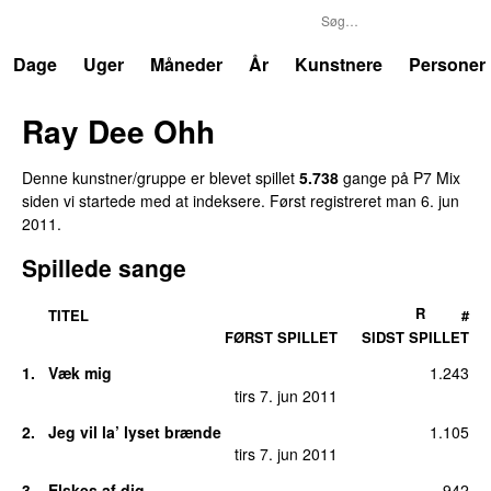
P7
Trends
Dage
Uger
Måneder
År
Kunstnere
Personer
Ray Dee Ohh
Denne kunstner/gruppe er blevet spillet
5.738
gang
e
på
P7 Mix
siden vi startede med at indeksere.
Først registreret
man 6. jun
2011
.
Spillede sange
R
TITEL
#
FØRST SPILLET
SIDST SPILLET
1
.
Væk mig
1.243
tirs 7. jun 2011
2
.
Jeg vil la’ lyset brænde
1.105
tirs 7. jun 2011
3
.
Elskes af dig
942