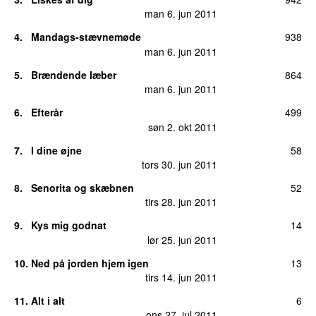
man 6. jun 2011
4
.
Mandags-stævnemøde
938
man 6. jun 2011
5
.
Brændende læber
864
man 6. jun 2011
6
.
Efterår
499
søn 2. okt 2011
7
.
I dine øjne
58
tors 30. jun 2011
8
.
Senorita og skæbnen
52
tirs 28. jun 2011
9
.
Kys mig godnat
14
lør 25. jun 2011
10
.
Ned på jorden hjem igen
13
tirs 14. jun 2011
11
.
Alt i alt
6
ons 27. jul 2011