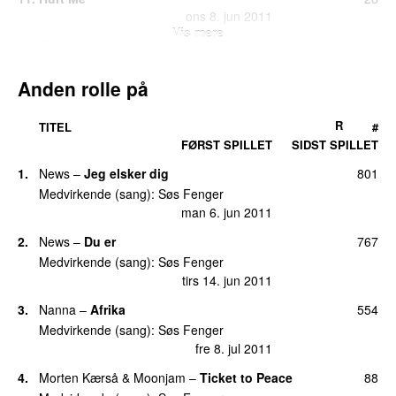
ons 8. jun 2011
Vis mere
12
.
En gammel flamme
22
lør 9. jul 2011
Anden rolle på
13
.
Den jeg elsker, elsker jeg
16
fre 16. sep 2011
R
TITEL
#
13
.
Du si’r dit hjerte er hårdt som sten
(
med
Lars
16
FØRST SPILLET
SIDST SPILLET
Muhl
)
1
.
News
–
Jeg elsker dig
801
fre 10. jun 2011
Medvirkende (sang)
:
Søs Fenger
13
.
Jeg vælger min egen vej
16
man 6. jun 2011
søn 12. jun 2011
2
.
News
–
Du er
767
16
.
Kun et liv
8
Medvirkende (sang)
:
Søs Fenger
fre 10. jun 2011
tirs 14. jun 2011
17
.
Beverly Way
7
3
.
Nanna
–
Afrika
554
lør 16. jul 2011
Medvirkende (sang)
:
Søs Fenger
18
.
Even Cowgirls Get the Blues
6
fre 8. jul 2011
man 27. jun 2011
4
.
Morten Kærså & Moonjam
–
Ticket to Peace
88
18
.
Have Yourself a Merry Little Christmas
6