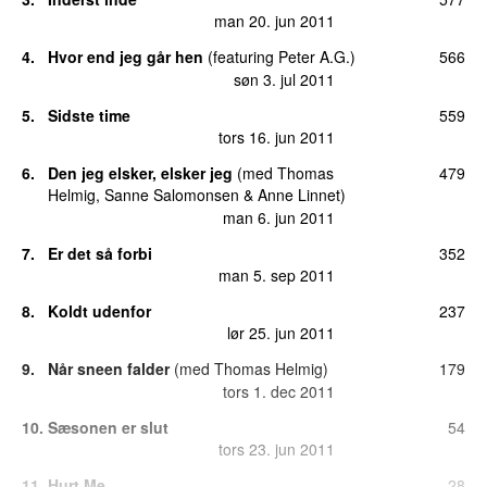
man 20. jun 2011
4
.
Hvor end jeg går hen
(
featuring
Peter A.G.
)
566
søn 3. jul 2011
5
.
Sidste time
559
tors 16. jun 2011
6
.
Den jeg elsker, elsker jeg
(
med
Thomas
479
Helmig
,
Sanne Salomonsen
&
Anne Linnet
)
man 6. jun 2011
7
.
Er det så forbi
352
man 5. sep 2011
8
.
Koldt udenfor
237
lør 25. jun 2011
9
.
Når sneen falder
(
med
Thomas Helmig
)
179
tors 1. dec 2011
10
.
Sæsonen er slut
54
tors 23. jun 2011
11
.
Hurt Me
28