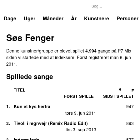
P7
Trends
Dage
Uger
Måneder
År
Kunstnere
Personer
Søs Fenger
Denne kunstner/gruppe er blevet spillet
4.994
gang
e
på
P7 Mix
siden vi startede med at indeksere.
Først registreret
man 6. jun
2011
.
Spillede sange
R
TITEL
#
FØRST SPILLET
SIDST SPILLET
1
.
Kun et kys herfra
947
tors 9. jun 2011
2
.
Tivoli i regnvejr (Remix Radio Edit)
893
tirs 3. sep 2013
3
.
Inderst inde
577