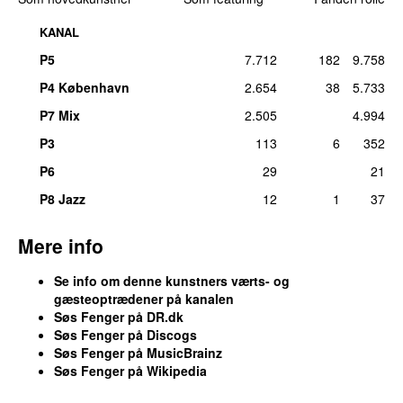
tirs 5. jul 2011
KANAL
14
.
Thomas Helmig
–
Fed lykke
6
P5
7.712
182
9.758
Medvirkende (kor)
:
Søs Fenger
man 8. aug 2011
P4 København
2.654
38
5.733
14
.
Thomas Helmig Brothers
–
Ulykkelige hjerter
6
P7 Mix
2.505
4.994
Medvirkende (kor)
:
Søs Fenger
P3
113
6
352
man 12. sep 2011
P6
29
21
18
.
Thomas Helmig
–
Det går over
5
P8 Jazz
12
1
37
Medvirkende (kor)
:
Søs Fenger
lør 10. sep 2011
Mere info
18
.
Gnags
–
Elskende i natten
5
Medvirkende (kor)
:
Søs Fenger
Se info om denne kunstners værts- og
tirs 5. jul 2011
gæsteoptrædener på kanalen
Søs Fenger
på DR.dk
18
.
Thomas Helmig
–
Læg dig her ved siden af
5
Søs Fenger
på
Discogs
mig
Søs Fenger
på
MusicBrainz
Medvirkende (kor)
:
Søs Fenger
Søs Fenger
på
Wikipedia
søn 15. apr 2012