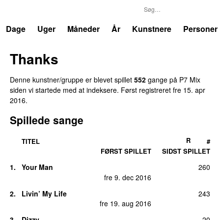
P7
Trends
Dage
Uger
Måneder
År
Kunstnere
Personer
Thanks
Denne kunstner/gruppe er blevet spillet
552
gang
e
på
P7 Mix
siden vi startede med at indeksere.
Først registreret
fre 15. apr
2016
.
Spillede sange
R
TITEL
#
FØRST SPILLET
SIDST SPILLET
1
.
Your Man
260
fre 9. dec 2016
2
.
Livin’ My Life
243
fre 19. aug 2016
3
.
Dizzy
20