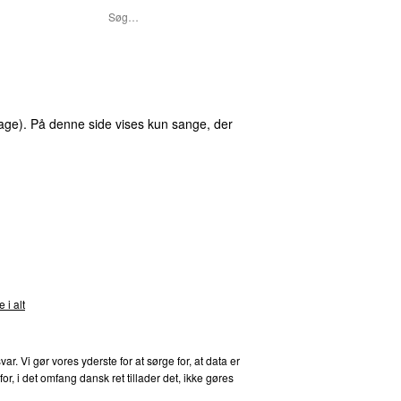
ge). På denne side vises kun sange, der
nds
 i alt
 Vi gør vores yderste for at sørge for, at data er
, i det omfang dansk ret tillader det, ikke gøres