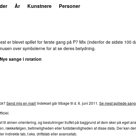
der
År
Kunstnere
Personer
st er blevet spillet for første gang på
P7 Mix
(indenfor de sidste
100
da
 musen over symbolerne for at se deres betydning.
Nye sange i rotation
rends
P4
Trends
P5
Trends
P6
Trends
P7
Trends
P8
Tre
ck?
Send mig en mail!
Indekset går tilbage til d.
6. juni 2011
.
Se mest spillede sange
ficiel.
l almen orientering, og beslutninger truffet på baggrund af dem sker på eget ansvar.
en, rækkefølgen, betimeligheden eller fuldstændigheden af disse data. Der kan derfor
 indirekte tab, f.eks. driftstab eller avancetab.