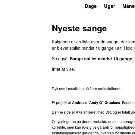
P7
Trends
Dage
Uger
Måne
Nyeste sange
Følgende er en liste over de sange, der sene
er blevet spillet mindst
10
gange i alt. Hold
Se også:
Sange spillet mindst 10 gange
,
Intet at vise.
Dyk ned i musikken på flere radiostationer:
P3
T
Et projekt af
Andreas “Andy G” Graulund
. Feedba
Denne side er
ikke
affilieret med DR, og er totalt uof
Oplysningerne på denne webside er alene beregnet ti
korrekte, men kan ikke give garanti for nøjagtighed
erstatningsansvar gældende, hverken for direkte eller