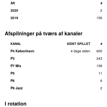
ÅR
#
2020
2
2019
156
Afspilninger på tværs af kanaler
KANAL
SIDST SPILLET
#
P4 København
4 dage siden
600
P3
243
P7 Mix
158
P5
11
P6
6
P8 Jazz
2
I rotation