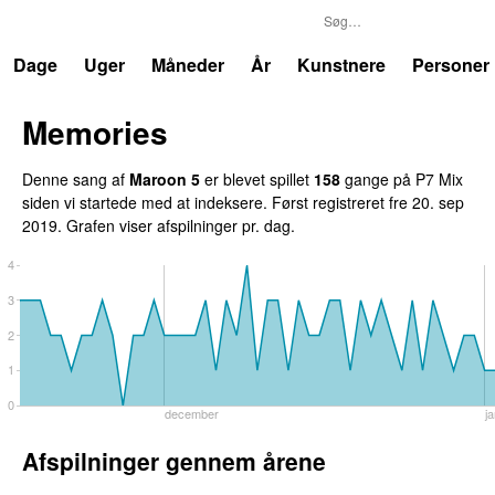
P7
Trends
Dage
Uger
Måneder
År
Kunstnere
Personer
Memories
Denne sang af
Maroon 5
er blevet spillet
158
gang
e
på
P7 Mix
siden vi startede med at indeksere.
Først registreret
fre 20. sep
2019
.
Grafen viser afspilninger pr. dag.
4
3
2
1
0
december
j
Afspilninger gennem årene