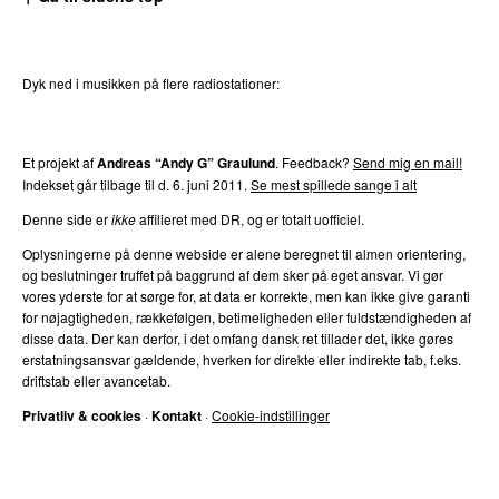
Dyk ned i musikken på flere radiostationer:
P3
Trends
P4
Trends
P5
Trends
P6
Trends
P7
Trends
Et projekt af
Andreas “Andy G” Graulund
. Feedback?
Send mig en mail!
Indekset går tilbage til d.
6. juni 2011
.
Se mest spillede sange i alt
Denne side er
ikke
affilieret med DR, og er totalt uofficiel.
Oplysningerne på denne webside er alene beregnet til almen orientering,
og beslutninger truffet på baggrund af dem sker på eget ansvar. Vi gør
vores yderste for at sørge for, at data er korrekte, men kan ikke give garanti
for nøjagtigheden, rækkefølgen, betimeligheden eller fuldstændigheden af
disse data. Der kan derfor, i det omfang dansk ret tillader det, ikke gøres
erstatningsansvar gældende, hverken for direkte eller indirekte tab, f.eks.
driftstab eller avancetab.
Privatliv & cookies
·
Kontakt
·
Cookie-indstillinger