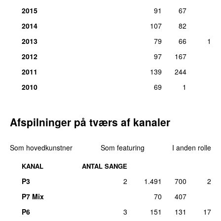
Medvirkende (rap):
André 3000
2015
91
67
ons 2. dec 2015
2014
107
82
13.
Outkast
featuring
Scar
&
Sleepy Brown
–
Morris
2
Brown
2013
79
66
1
Komponist, producer:
André 3000
2012
97
167
søn 1. mar 2020
2011
139
244
13.
Outkast
–
Ms. Jackson (Call Out Research
2
2010
69
1
Hook)
Komponist:
André Lauren Benjamin
Medvirkende (rap, kor):
André 3000
Afspilninger på tværs af kanaler
lør 13. mar 2021
13.
Outkast
–
Player’s Ball
2
Som hovedkunstner
Som featuring
I anden rolle
Komponist:
André Lauren Benjamin
Medvirkende (rap):
André 3000
KANAL
ANTAL SANGE
lør 15. maj 2010
P3
2
1.491
700
2
13.
Outkast
–
West savannah
2
Medvirkende (rap):
André 3000
P7 Mix
70
407
tirs 23. feb 2021
P6
3
151
131
17