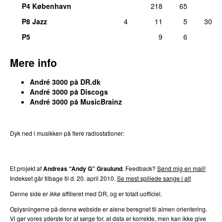
19.
UGK
featuring
Outkast
–
Int’l Players Anthem (I
1
P4 København
218
65
Choose You)
P8 Jazz
4
11
5
30
Tekst/forfatter:
André 3000
lør 18. apr 2026
P5
9
6
19.
DJ Khaled
featuring
SZA
–
Just Us
1
Mere info
Komponist:
André Lauren Benjamin
tors 23. maj 2019
André 3000 på DR.dk
19.
Outkast
featuring
Slimm Calhoun
,
Lil Jon & the
1
André 3000 på Discogs
Eastside Boyz
&
Mello
–
Last Call
André 3000 på MusicBrainz
Komponist:
André 3000
lør 12. maj 2018
Dyk ned i musikken på flere radiostationer:
19.
Outkast
–
Life Is Like a Musical
1
P3
Trends
P4
Trends
P5
Trends
P6
Trends
P7
Trends
Komponist, producer:
André 3000
søn 4. aug 2013
Et projekt af
Andreas “Andy G” Graulund
. Feedback?
Send mig en mail!
19.
Outkast
–
Ms. Jackson (Instrumental)
1
Indekset går tilbage til d. 20. april 2010.
Se mest spillede sange i alt
Komponist:
André Lauren Benjamin
Denne side er
ikke
affilieret med DR, og er totalt uofficiel.
tirs 15. sep 2015
Oplysningerne på denne webside er alene beregnet til almen orientering.
19.
Ed Sheeran
featuring
Eminem
&
50 Cent
–
1
Vi gør vores yderste for at sørge for, at data er korrekte, men kan ikke give
Remember the Name