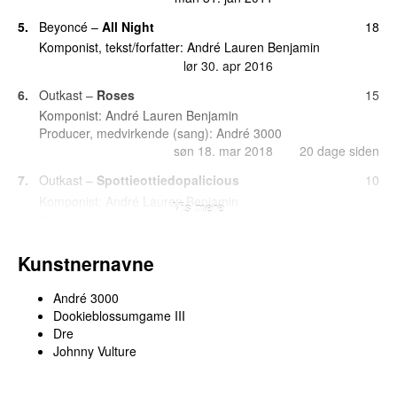
5.
Beyoncé
–
All Night
18
Komponist, tekst/forfatter:
André Lauren Benjamin
lør 30. apr 2016
6.
Outkast
–
Roses
15
Komponist:
André Lauren Benjamin
Producer, medvirkende (sang):
André 3000
søn 18. mar 2018
20 dage siden
7.
Outkast
–
Spottieottiedopalicious
10
Komponist:
André Lauren Benjamin
Vis mere
Medvirkende (rap):
André 3000
fre 14. feb 2020
Kunstnernavne
8.
Outkast
–
B.O.B
6
Komponist:
André Lauren Benjamin
André 3000
Medvirkende (rap):
André 3000
Dookieblossumgame III
tirs 8. nov 2016
Dre
Johnny Vulture
8.
Outkast
–
Player’s Ball (Video Version)
6
Komponist:
André Lauren Benjamin
Medvirkende (rap):
André 3000