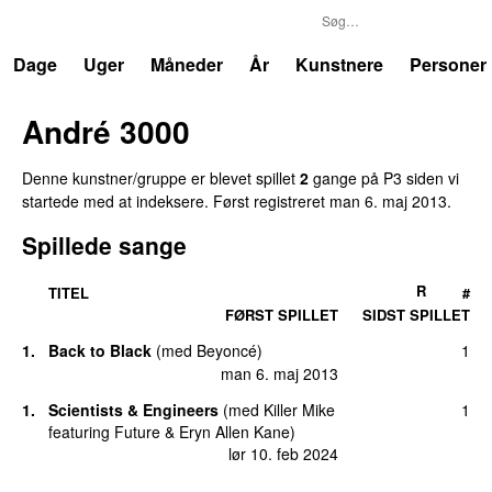
P3
Trends
Dage
Uger
Måneder
År
Kunstnere
Personer
André 3000
Denne kunstner/gruppe er blevet spillet
2
gange på P3 siden vi
startede med at indeksere. Først registreret
man 6. maj 2013
.
Spillede sange
R
TITEL
#
FØRST SPILLET
SIDST SPILLET
1.
Back to Black
(
med
Beyoncé
)
1
man 6. maj 2013
1.
Scientists & Engineers
(
med
Killer Mike
1
featuring
Future
&
Eryn Allen Kane
)
lør 10. feb 2024