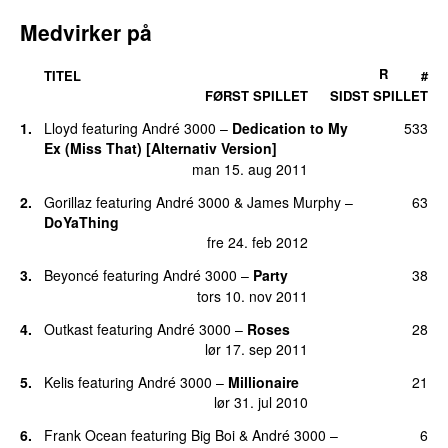
Medvirker på
R
TITEL
#
FØRST SPILLET
SIDST SPILLET
1.
Lloyd
featuring
André 3000
–
Dedication to My
533
Ex (Miss That) [Alternativ Version]
man 15. aug 2011
2.
Gorillaz
featuring
André 3000
&
James Murphy
–
63
DoYaThing
fre 24. feb 2012
3.
Beyoncé
featuring
André 3000
–
Party
38
tors 10. nov 2011
4.
Outkast
featuring
André 3000
–
Roses
28
lør 17. sep 2011
5.
Kelis
featuring
André 3000
–
Millionaire
21
lør 31. jul 2010
6.
Frank Ocean
featuring
Big Boi
&
André 3000
–
6