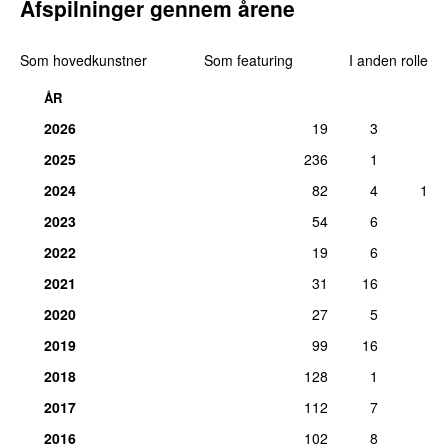
Afspilninger gennem årene
lør 27. okt 2018
10.
Jus Now
&
Dismantle
–
Fire (Spotie)
5
Som hovedkunstner
Som featuring
I anden rolle
(Instrumental)
Komponist:
André Lauren Benjamin
ÅR
lør 28. dec 2019
2026
19
3
10.
Outkast
–
Prototype
5
2025
236
1
Komponist, producer:
André 3000
søn 10. aug 2014
2024
82
4
1
12.
Outkast
–
Elevators (Me and You) (Slowed +
3
2023
54
6
Reverb)
2022
19
6
Medvirkende (rap):
André 3000
2021
31
16
man 11. okt 2021
2020
27
5
13.
Peezy
,
Money Man
&
Larry June
–
Fashion
2
Week
2019
99
16
Komponist:
André Lauren Benjamin
2018
128
1
man 11. sep 2023
2017
112
7
13.
Erykah Badu
–
Hello
2
Komponist:
André Lauren Benjamin
2016
102
8