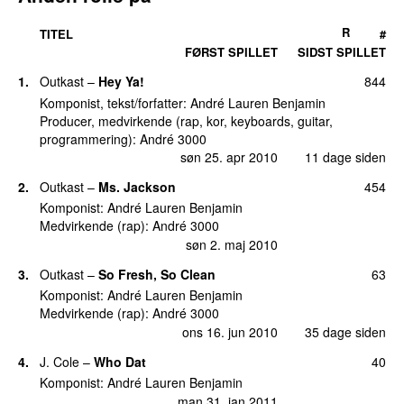
R
TITEL
#
FØRST SPILLET
SIDST SPILLET
1.
Outkast
–
Hey Ya!
844
Komponist, tekst/forfatter:
André Lauren Benjamin
Producer, medvirkende (rap, kor, keyboards, guitar,
programmering):
André 3000
søn 25. apr 2010
11 dage siden
2.
Outkast
–
Ms. Jackson
454
UU
Komponist:
André Lauren Benjamin
Medvirkende (rap):
André 3000
søn 2. maj 2010
3.
Outkast
–
So Fresh, So Clean
63
Komponist:
André Lauren Benjamin
Medvirkende (rap):
André 3000
ons 16. jun 2010
35 dage siden
4.
J. Cole
–
Who Dat
40
Komponist:
André Lauren Benjamin
man 31. jan 2011