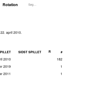
Rotation
 22. april 2010
.
R
PILLET
SIDST SPILLET
#
ril 2010
182
er 2019
1
uar 2011
1