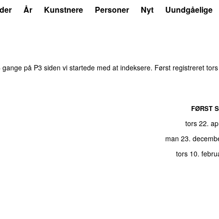
der
År
Kunstnere
Personer
Nyt
Uundgåelige
4
gange på P3 siden vi startede med at indeksere. Først registreret
tors
FØRST S
tors 22. ap
man 23. decemb
tors 10. febr