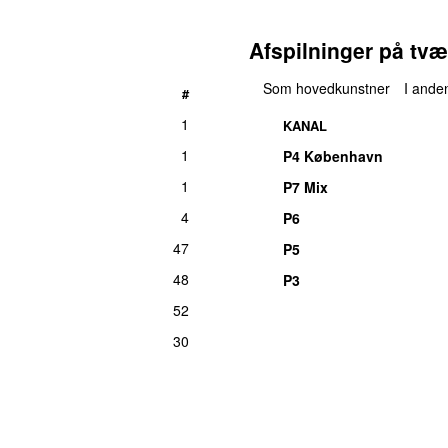
Afspilninger på tvæ
Som hovedkunstner
I anden
#
1
KANAL
1
P4 København
1
P7 Mix
4
P6
47
P5
48
P3
52
30