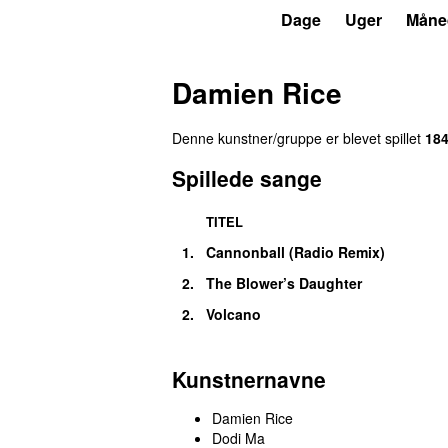
P3
Trends
Dage
Uger
Måne
Damien Rice
Denne kunstner/gruppe er blevet spillet
18
Spillede sange
TITEL
1.
Cannonball (Radio Remix)
UU
2.
The Blower’s Daughter
2.
Volcano
Kunstnernavne
Damien Rice
Dodi Ma