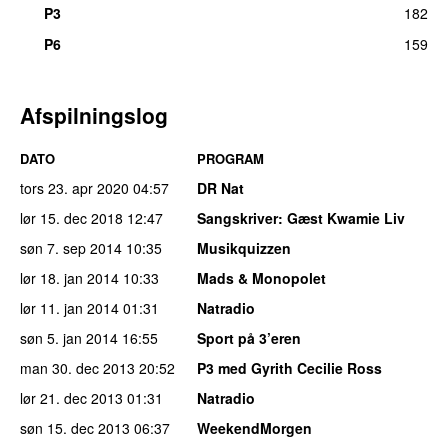
P3
182
UU
P6
159
Afspilningslog
DATO
PROGRAM
tors 23. apr 2020
04:57
DR Nat
lør 15. dec 2018
12:47
Sangskriver
: Gæst Kwamie Liv
søn 7. sep 2014
10:35
Musikquizzen
lør 18. jan 2014
10:33
Mads & Monopolet
lør 11. jan 2014
01:31
Natradio
søn 5. jan 2014
16:55
Sport på 3’eren
man 30. dec 2013
20:52
P3 med Gyrith Cecilie Ross
lør 21. dec 2013
01:31
Natradio
søn 15. dec 2013
06:37
WeekendMorgen