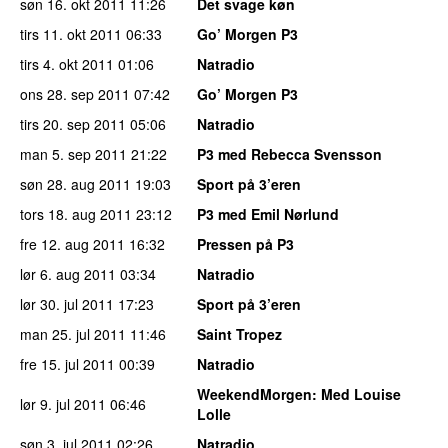
søn 16. okt 2011
11:26
Det svage køn
tirs 11. okt 2011
06:33
Go’ Morgen P3
tirs 4. okt 2011
01:06
Natradio
ons 28. sep 2011
07:42
Go’ Morgen P3
tirs 20. sep 2011
05:06
Natradio
man 5. sep 2011
21:22
P3 med Rebecca Svensson
søn 28. aug 2011
19:03
Sport på 3’eren
tors 18. aug 2011
23:12
P3 med Emil Nørlund
fre 12. aug 2011
16:32
Pressen på P3
lør 6. aug 2011
03:34
Natradio
lør 30. jul 2011
17:23
Sport på 3’eren
man 25. jul 2011
11:46
Saint Tropez
fre 15. jul 2011
00:39
Natradio
WeekendMorgen
: Med Louise
lør 9. jul 2011
06:46
Lolle
søn 3. jul 2011
02:26
Natradio