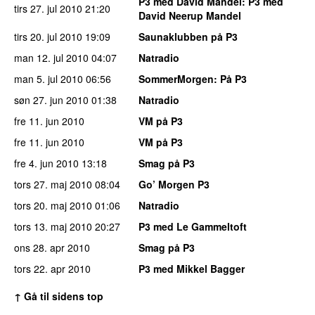
P3 med David Mandel
: P3 med
tirs 27. jul 2010
21:20
David Neerup Mandel
tirs 20. jul 2010
19:09
Saunaklubben på P3
man 12. jul 2010
04:07
Natradio
man 5. jul 2010
06:56
SommerMorgen
: På P3
søn 27. jun 2010
01:38
Natradio
fre 11. jun 2010
VM på P3
fre 11. jun 2010
VM på P3
fre 4. jun 2010
13:18
Smag på P3
tors 27. maj 2010
08:04
Go’ Morgen P3
tors 20. maj 2010
01:06
Natradio
tors 13. maj 2010
20:27
P3 med Le Gammeltoft
ons 28. apr 2010
Smag på P3
tors 22. apr 2010
P3 med Mikkel Bagger
↑ Gå til sidens top