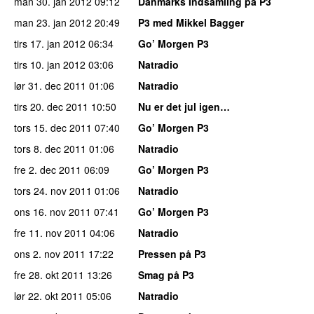
man 30. jan 2012
09:12
Danmarks Indsamling på P3
man 23. jan 2012
20:49
P3 med Mikkel Bagger
tirs 17. jan 2012
06:34
Go’ Morgen P3
tirs 10. jan 2012
03:06
Natradio
lør 31. dec 2011
01:06
Natradio
tirs 20. dec 2011
10:50
Nu er det jul igen…
tors 15. dec 2011
07:40
Go’ Morgen P3
tors 8. dec 2011
01:06
Natradio
fre 2. dec 2011
06:09
Go’ Morgen P3
tors 24. nov 2011
01:06
Natradio
ons 16. nov 2011
07:41
Go’ Morgen P3
fre 11. nov 2011
04:06
Natradio
ons 2. nov 2011
17:22
Pressen på P3
fre 28. okt 2011
13:26
Smag på P3
lør 22. okt 2011
05:06
Natradio