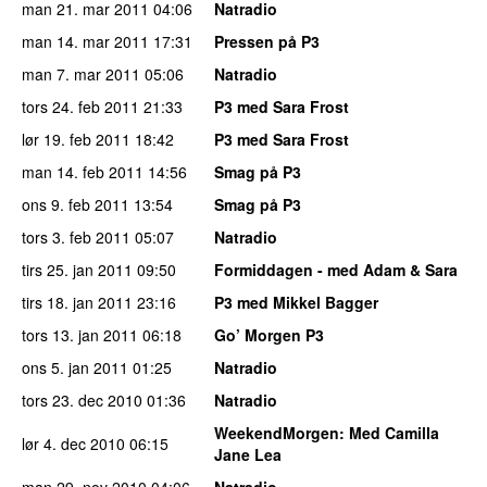
man 21. mar 2011
04:06
Natradio
man 14. mar 2011
17:31
Pressen på P3
man 7. mar 2011
05:06
Natradio
tors 24. feb 2011
21:33
P3 med Sara Frost
lør 19. feb 2011
18:42
P3 med Sara Frost
man 14. feb 2011
14:56
Smag på P3
ons 9. feb 2011
13:54
Smag på P3
tors 3. feb 2011
05:07
Natradio
tirs 25. jan 2011
09:50
Formiddagen - med Adam & Sara
tirs 18. jan 2011
23:16
P3 med Mikkel Bagger
tors 13. jan 2011
06:18
Go’ Morgen P3
ons 5. jan 2011
01:25
Natradio
tors 23. dec 2010
01:36
Natradio
WeekendMorgen
: Med Camilla
lør 4. dec 2010
06:15
Jane Lea
man 29. nov 2010
04:06
Natradio