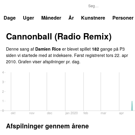
P3
Trends
Dage
Uger
Måneder
År
Kunstnere
Personer
Cannonball (Radio Remix)
UU
Denne sang af
Damien Rice
er blevet spillet
182
gange på P3
siden vi startede med at indeksere. Først registreret
tors 22. apr
2010
. Grafen viser afspilninger pr. dag.
4
3
2
1
0
okt
nov
dec
jan 2020
feb
mar
apr
Afspilninger gennem årene