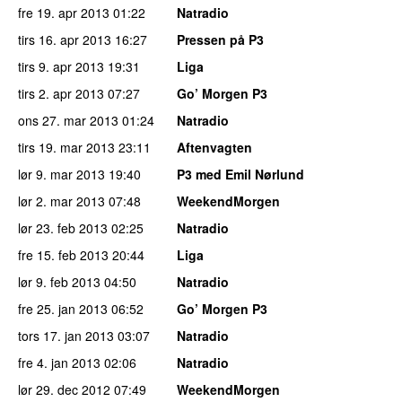
fre 19. apr 2013
01:22
Natradio
tirs 16. apr 2013
16:27
Pressen på P3
tirs 9. apr 2013
19:31
Liga
tirs 2. apr 2013
07:27
Go’ Morgen P3
ons 27. mar 2013
01:24
Natradio
tirs 19. mar 2013
23:11
Aftenvagten
lør 9. mar 2013
19:40
P3 med Emil Nørlund
lør 2. mar 2013
07:48
WeekendMorgen
lør 23. feb 2013
02:25
Natradio
fre 15. feb 2013
20:44
Liga
lør 9. feb 2013
04:50
Natradio
fre 25. jan 2013
06:52
Go’ Morgen P3
tors 17. jan 2013
03:07
Natradio
fre 4. jan 2013
02:06
Natradio
lør 29. dec 2012
07:49
WeekendMorgen