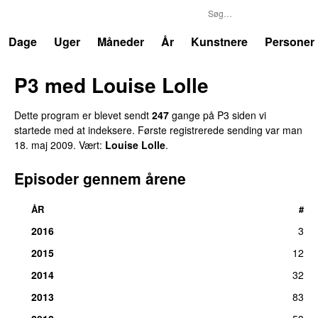
P3
Trends
Dage
Uger
Måneder
År
Kunstnere
Personer
P3 med Louise Lolle
Dette program er blevet sendt
247
gange på P3 siden vi
startede med at indeksere. Første registrerede sending var
man
18. maj 2009
. Vært:
Louise Lolle
.
Episoder gennem årene
ÅR
#
2016
3
2015
12
2014
32
2013
83