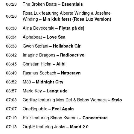
06:23
The Broken Beats
–
Essentials
UU
Rosa Lux
featuring
Alberte Winding
&
Josefine
06:26
Winding
–
Min klub først (Rosa Lux Version)
UU
06:30
Alina Devecerski
–
Flytta på dej
UU
06:34
Alphabeat
–
Love Sea
06:38
Gwen Stefani
–
Hollaback Girl
06:42
Imagine Dragons
–
Radioactive
UU
06:45
Christian Hjelm
–
Alibi
06:49
Rasmus Seebach
–
Natteravn
06:52
M83
–
Midnight City
UU
06:57
Marie Key
–
Langt ude
07:03
Gorillaz
featuring
Mos Def
&
Bobby Womack
–
Stylo
07:07
OneRepublic
–
Feel Again
07:10
Filur
featuring
Simon Kvamm
–
Concentrate
07:13
Orgi-E
featuring
Jooks
–
Mand 2.0