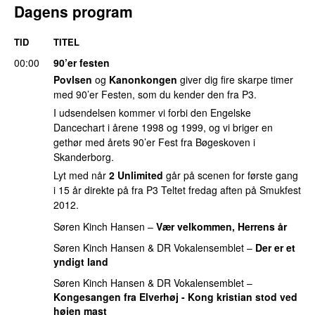
Dagens program
TID
TITEL
00:00
90’er festen
Povlsen
og
Kanonkongen
giver dig fire skarpe timer
med 90’er Festen, som du kender den fra P3.
I udsendelsen kommer vi forbi den Engelske
Dancechart i årene 1998 og 1999, og vi briger en
gethør med årets 90’er Fest fra Bøgeskoven i
Skanderborg.
Lyt med når
2 Unlimited
går på scenen for første gang
i 15 år direkte på fra P3 Teltet fredag aften på Smukfest
2012.
Søren Kinch Hansen
–
Vær velkommen, Herrens år
Søren Kinch Hansen
&
DR Vokalensemblet
–
Der er et
yndigt land
Søren Kinch Hansen
&
DR Vokalensemblet
–
Kongesangen fra Elverhøj - Kong kristian stod ved
højen mast