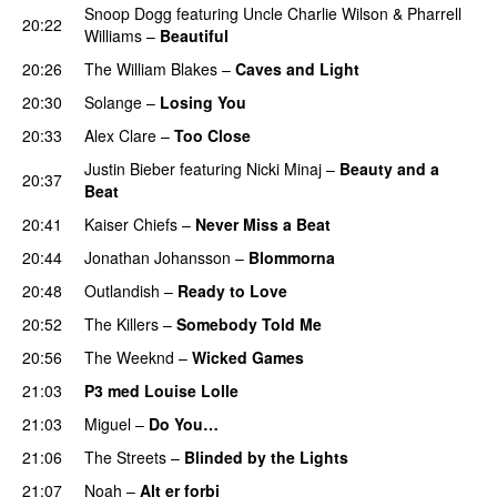
Snoop Dogg
featuring
Uncle Charlie Wilson
&
Pharrell
20:22
Williams
–
Beautiful
20:26
The William Blakes
–
Caves and Light
UU
20:30
Solange
–
Losing You
20:33
Alex Clare
–
Too Close
UU
Justin Bieber
featuring
Nicki Minaj
–
Beauty and a
20:37
Beat
20:41
Kaiser Chiefs
–
Never Miss a Beat
20:44
Jonathan Johansson
–
Blommorna
20:48
Outlandish
–
Ready to Love
20:52
The Killers
–
Somebody Told Me
UU
20:56
The Weeknd
–
Wicked Games
21:03
P3 med Louise Lolle
21:03
Miguel
–
Do You…
UU
21:06
The Streets
–
Blinded by the Lights
21:07
Noah
–
Alt er forbi