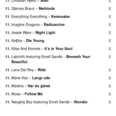
11.
Christian Hjelm
–
Alibi
2
11.
Djämes Braun
–
Nethinde
2
UU
11.
Everything Everything
–
Kemosabe
2
UU
11.
Imagine Dragons
–
Radioactive
2
UU
11.
Jessie Ware
–
Night Light
2
UU
11.
Ke$ha
–
Die Young
2
11.
Kites And Komets
–
It’s in Your Soul
2
11.
Labrinth
featuring
Emeli Sandé
–
Beneath Your
2
Beautiful
11.
Lana Del Rey
–
Ride
2
11.
Marie Key
–
Langt ude
2
11.
Medina
–
Har du glemt
2
11.
Muse
–
Follow Me
2
11.
Naughty Boy
featuring
Emeli Sandé
–
Wonder
2