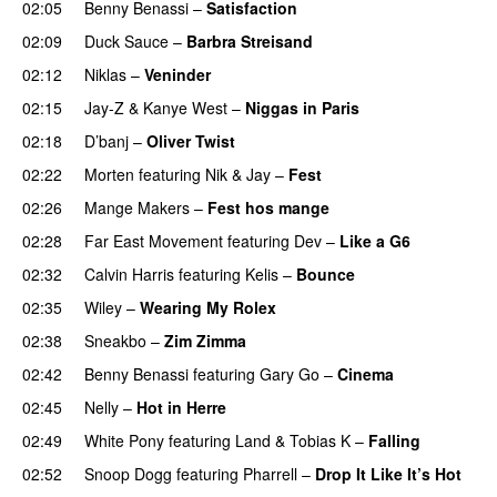
02:05
Benny Benassi
–
Satisfaction
02:09
Duck Sauce
–
Barbra Streisand
02:12
Niklas
–
Veninder
02:15
Jay-Z
&
Kanye West
–
Niggas in Paris
02:18
D’banj
–
Oliver Twist
02:22
Morten
featuring
Nik & Jay
–
Fest
02:26
Mange Makers
–
Fest hos mange
02:28
Far East Movement
featuring
Dev
–
Like a G6
02:32
Calvin Harris
featuring
Kelis
–
Bounce
02:35
Wiley
–
Wearing My Rolex
02:38
Sneakbo
–
Zim Zimma
02:42
Benny Benassi
featuring
Gary Go
–
Cinema
02:45
Nelly
–
Hot in Herre
02:49
White Pony
featuring
Land
&
Tobias K
–
Falling
UU
02:52
Snoop Dogg
featuring
Pharrell
–
Drop It Like It’s Hot