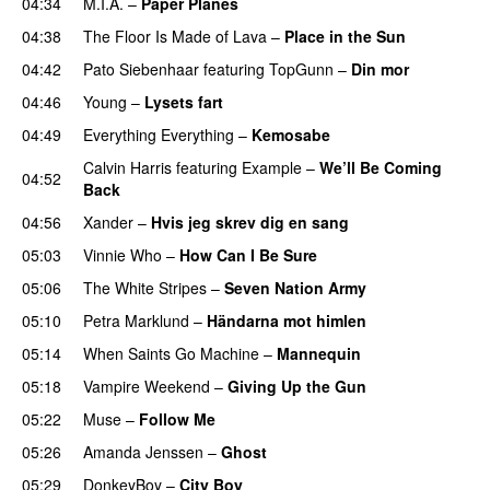
04:34
M.I.A.
–
Paper Planes
UU
04:38
The Floor Is Made of Lava
–
Place in the Sun
04:42
Pato Siebenhaar
featuring
TopGunn
–
Din mor
04:46
Young
–
Lysets fart
04:49
Everything Everything
–
Kemosabe
UU
Calvin Harris
featuring
Example
–
We’ll Be Coming
04:52
Back
04:56
Xander
–
Hvis jeg skrev dig en sang
05:03
Vinnie Who
–
How Can I Be Sure
UU
05:06
The White Stripes
–
Seven Nation Army
05:10
Petra Marklund
–
Händarna mot himlen
05:14
When Saints Go Machine
–
Mannequin
UU
05:18
Vampire Weekend
–
Giving Up the Gun
05:22
Muse
–
Follow Me
05:26
Amanda Jenssen
–
Ghost
05:29
DonkeyBoy
–
City Boy
UU