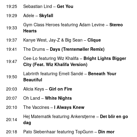
19:25
Sebastian Lind
–
Get You
19:29
Adele
–
Skyfall
Gym Class Heroes
featuring
Adam Levine
–
Stereo
19:33
Hearts
19:37
Kanye West
,
Jay-Z
&
Big Sean
–
Clique
19:41
The Drums
–
Days (Trentemøller Remix)
Cee-Lo
featuring
Wiz Khalifa
–
Bright Lights Bigger
19:47
City (Feat. Wiz Khalifa Version)
Labrinth
featuring
Emeli Sandé
–
Beneath Your
19:50
Beautiful
20:03
Alicia Keys
–
Girl on Fire
20:07
Oh Land
–
White Nights
20:10
The Vaccines
–
I Always Knew
Hej Matematik
featuring
Ankerstjerne
–
Det blir en go
20:14
dag
20:18
Pato Siebenhaar
featuring
TopGunn
–
Din mor