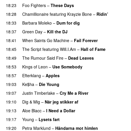
18:23
Foo Fighters
–
These Days
18:28
Chamillionaire
featuring
Krayzie Bone
–
Ridin’
18:33
Barbara Moleko
–
Dum for dig
18:37
Green Day
–
Kill the DJ
18:41
When Saints Go Machine
–
Fail Forever
18:45
The Script
featuring
Will.I.Am
–
Hall of Fame
18:49
The Rumour Said Fire
–
Dead Leaves
UU
18:53
Kings of Leon
–
Use Somebody
18:57
Efterklang
–
Apples
19:03
Ke$ha
–
Die Young
19:07
Justin Timberlake
–
Cry Me a River
UU
19:10
Dig & Mig
–
Når jeg stikker af
19:13
Aloe Blacc
–
I Need a Dollar
19:17
Young
–
Lysets fart
19:20
Petra Marklund
–
Händarna mot himlen