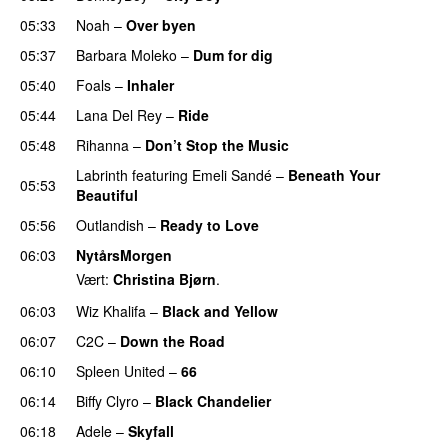
05:33
Noah
–
Over byen
05:37
Barbara Moleko
–
Dum for dig
05:40
Foals
–
Inhaler
05:44
Lana Del Rey
–
Ride
05:48
Rihanna
–
Don’t Stop the Music
Labrinth
featuring
Emeli Sandé
–
Beneath Your
05:53
Beautiful
05:56
Outlandish
–
Ready to Love
06:03
NytårsMorgen
Vært:
Christina Bjørn
.
06:03
Wiz Khalifa
–
Black and Yellow
UU
06:07
C2C
–
Down the Road
06:10
Spleen United
–
66
06:14
Biffy Clyro
–
Black Chandelier
06:18
Adele
–
Skyfall