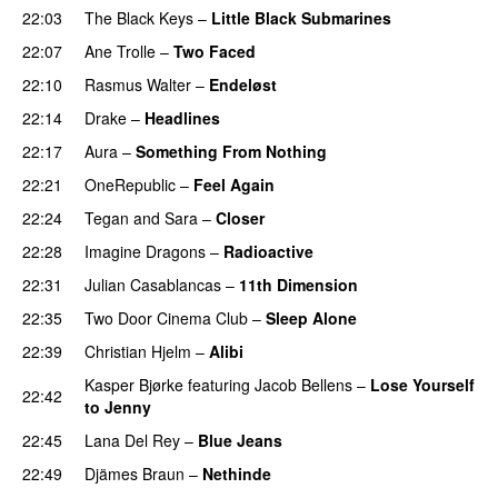
22:03
The Black Keys
–
Little Black Submarines
22:07
Ane Trolle
–
Two Faced
22:10
Rasmus Walter
–
Endeløst
UU
22:14
Drake
–
Headlines
22:17
Aura
–
Something From Nothing
UU
22:21
OneRepublic
–
Feel Again
22:24
Tegan and Sara
–
Closer
22:28
Imagine Dragons
–
Radioactive
UU
22:31
Julian Casablancas
–
11th Dimension
UU
22:35
Two Door Cinema Club
–
Sleep Alone
22:39
Christian Hjelm
–
Alibi
Kasper Bjørke
featuring
Jacob Bellens
–
Lose Yourself
22:42
to Jenny
UU
22:45
Lana Del Rey
–
Blue Jeans
22:49
Djämes Braun
–
Nethinde
UU