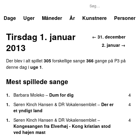
P3
Trends
Dage
Uger
Måneder
År
Kunstnere
Personer
Tirsdag 1. januar
← 31. december
2013
2. januar →
Der blev i alt spillet
305
forskellige sange
366
gange på P3 på
denne dag i
uge 1
.
Mest spillede sange
1.
Barbara Moleko
–
Dum for dig
4
1.
Søren Kinch Hansen
&
DR Vokalensemblet
–
Der er
4
et yndigt land
1.
Søren Kinch Hansen
&
DR Vokalensemblet
–
4
Kongesangen fra Elverhøj - Kong kristian stod
ved højen mast