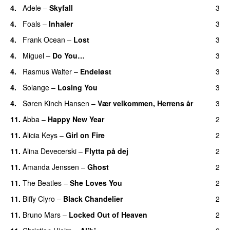
4.
Adele
–
Skyfall
3
4.
Foals
–
Inhaler
3
4.
Frank Ocean
–
Lost
3
4.
Miguel
–
Do You…
3
UU
4.
Rasmus Walter
–
Endeløst
3
UU
4.
Solange
–
Losing You
3
4.
Søren Kinch Hansen
–
Vær velkommen, Herrens år
3
11.
Abba
–
Happy New Year
2
11.
Alicia Keys
–
Girl on Fire
2
11.
Alina Devecerski
–
Flytta på dej
2
UU
11.
Amanda Jenssen
–
Ghost
2
11.
The Beatles
–
She Loves You
2
11.
Biffy Clyro
–
Black Chandelier
2
11.
Bruno Mars
–
Locked Out of Heaven
2