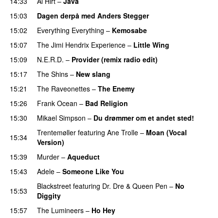
14:33
Al Hirt
–
Java
15:03
Dagen derpå med Anders Stegger
15:02
Everything Everything
–
Kemosabe
UU
15:07
The Jimi Hendrix Experience
–
Little Wing
15:09
N.E.R.D.
–
Provider (remix radio edit)
15:17
The Shins
–
New slang
PREMIERE
15:21
The Raveonettes
–
The Enemy
15:26
Frank Ocean
–
Bad Religion
15:30
Mikael Simpson
–
Du drømmer om et andet sted!
Trentemøller
featuring
Ane Trolle
–
Moan (Vocal
15:34
Version)
15:39
Murder
–
Aqueduct
15:43
Adele
–
Someone Like You
Blackstreet
featuring
Dr. Dre
&
Queen Pen
–
No
15:53
Diggity
15:57
The Lumineers
–
Ho Hey
UU