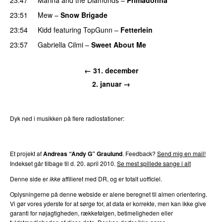
23:51
Mew
–
Snow Brigade
23:54
Kidd
featuring
TopGunn
–
Fetterlein
23:57
Gabriella Cilmi
–
Sweet About Me
← 31. december
2. januar →
Dyk ned i musikken på flere radiostationer:
P3
Trends
P4
Trends
P5
Trends
P6
Trends
P7
Trends
Et projekt af
Andreas “Andy G” Graulund
. Feedback?
Send mig en mail!
Indekset går tilbage til d. 20. april 2010.
Se mest spillede sange i alt
Denne side er
ikke
affilieret med DR, og er totalt uofficiel.
Oplysningerne på denne webside er alene beregnet til almen orientering.
Vi gør vores yderste for at sørge for, at data er korrekte, men kan ikke give
garanti for nøjagtigheden, rækkefølgen, betimeligheden eller