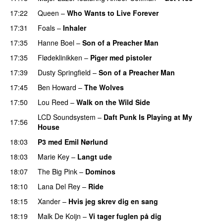
17:22
Queen
–
Who Wants to Live Forever
17:31
Foals
–
Inhaler
17:35
Hanne Boel
–
Son of a Preacher Man
PREMIERE
17:35
Flødeklinikken
–
Piger med pistoler
17:39
Dusty Springfield
–
Son of a Preacher Man
17:45
Ben Howard
–
The Wolves
17:50
Lou Reed
–
Walk on the Wild Side
LCD Soundsystem
–
Daft Punk Is Playing at My
17:56
House
UU
18:03
P3 med Emil Nørlund
18:03
Marie Key
–
Langt ude
18:07
The Big Pink
–
Dominos
18:10
Lana Del Rey
–
Ride
18:15
Xander
–
Hvis jeg skrev dig en sang
18:19
Malk De Koijn
–
Vi tager fuglen på dig