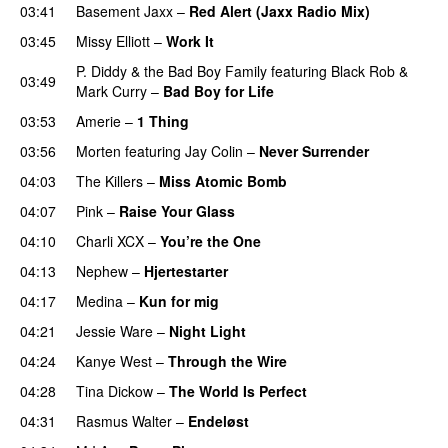
03:41
Basement Jaxx
–
Red Alert (Jaxx Radio Mix)
UU
03:45
Missy Elliott
–
Work It
P. Diddy & the Bad Boy Family
featuring
Black Rob
&
03:49
Mark Curry
–
Bad Boy for Life
03:53
Amerie
–
1 Thing
03:56
Morten
featuring
Jay Colin
–
Never Surrender
04:03
The Killers
–
Miss Atomic Bomb
04:07
Pink
–
Raise Your Glass
04:10
Charli XCX
–
You’re the One
04:13
Nephew
–
Hjertestarter
UU
04:17
Medina
–
Kun for mig
04:21
Jessie Ware
–
Night Light
UU
04:24
Kanye West
–
Through the Wire
04:28
Tina Dickow
–
The World Is Perfect
04:31
Rasmus Walter
–
Endeløst
UU