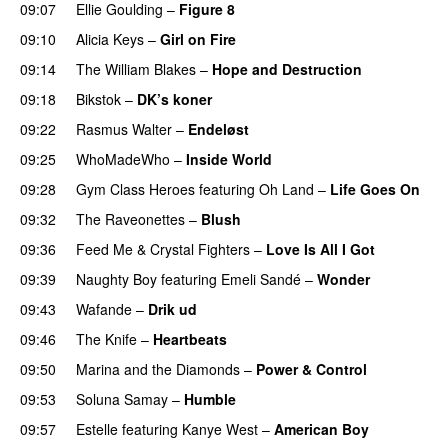
09:07
Ellie Goulding
–
Figure 8
09:10
Alicia Keys
–
Girl on Fire
09:14
The William Blakes
–
Hope and Destruction
09:18
Bikstok
–
DK’s koner
09:22
Rasmus Walter
–
Endeløst
UU
09:25
WhoMadeWho
–
Inside World
09:28
Gym Class Heroes
featuring
Oh Land
–
Life Goes On
09:32
The Raveonettes
–
Blush
UU
09:36
Feed Me
&
Crystal Fighters
–
Love Is All I Got
09:39
Naughty Boy
featuring
Emeli Sandé
–
Wonder
09:43
Wafande
–
Drik ud
09:46
The Knife
–
Heartbeats
09:50
Marina and the Diamonds
–
Power & Control
09:53
Soluna Samay
–
Humble
09:57
Estelle
featuring
Kanye West
–
American Boy