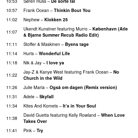
10:53
Søren Huss
–
De sorte tal
10:57
Frank Ocean
–
Thinkin Bout You
11:02
Nephew
–
Klokken 25
Ukendt Kunstner
featuring
Murro
–
København (Atle
11:07
& Bjarne Summer Recub Radio Edit)
11:11
Stoffer & Maskinen
–
Byens tage
11:14
Hurts
–
Wonderful Life
UU
11:18
Nik & Jay
–
I love ya
PREMIERE
Jay-Z
&
Kanye West
featuring
Frank Ocean
–
No
11:22
Church in the Wild
11:26
Julie Maria
–
Også om dagen (Remix version)
11:31
Adele
–
Skyfall
11:34
Kites And Komets
–
It’s in Your Soul
David Guetta
featuring
Kelly Rowland
–
When Love
11:38
Takes Over
11:41
Pink
–
Try