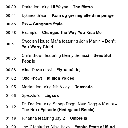
00:39
Drake
featuring
Lil Wayne
–
The Motto
00:41
Djämes Braun
–
Kom og giv mig alle dine penge
00:45
Psy
–
Gangnam Style
00:48
Example
–
Changed the Way You Kiss Me
Swedish House Mafia
featuring
John Martin
–
Don’t
00:51
You Worry Child
Chris Brown
featuring
Benny Benassi
–
Beautiful
00:55
People
00:58
Alina Devecerski
–
Flytta på dej
UU
01:02
Otto Knows
–
Million Voices
01:05
Morten
featuring
Nik & Jay
–
Domestic
01:08
Specktors
–
Lågsus
Dr. Dre
featuring
Snoop Dogg
,
Nate Dogg
&
Kurupt
–
01:12
The Next Episode (Hedegaard Remix)
01:16
Rihanna
featuring
Jay-Z
–
Umbrella
01:20
Jay-Z
featuring
Alicia Keys
–
Empire State of Mind