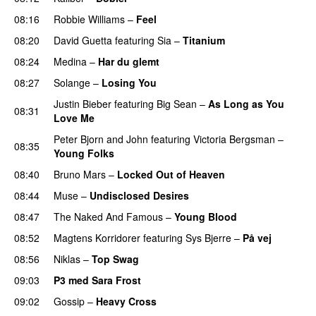
08:16
Robbie Williams
–
Feel
08:20
David Guetta
featuring
Sia
–
Titanium
08:24
Medina
–
Har du glemt
08:27
Solange
–
Losing You
Justin Bieber
featuring
Big Sean
–
As Long as You
08:31
Love Me
Peter Bjorn and John
featuring
Victoria Bergsman
–
08:35
Young Folks
08:40
Bruno Mars
–
Locked Out of Heaven
08:44
Muse
–
Undisclosed Desires
08:47
The Naked And Famous
–
Young Blood
08:52
Magtens Korridorer
featuring
Sys Bjerre
–
På vej
08:56
Niklas
–
Top Swag
09:03
P3 med Sara Frost
09:02
Gossip
–
Heavy Cross