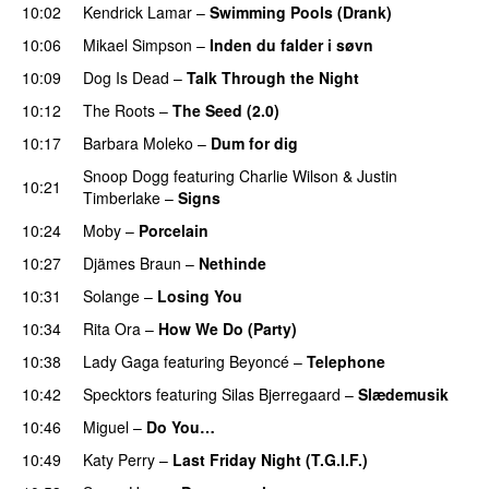
10:02
Kendrick Lamar
–
Swimming Pools (Drank)
10:06
Mikael Simpson
–
Inden du falder i søvn
UU
10:09
Dog Is Dead
–
Talk Through the Night
10:12
The Roots
–
The Seed (2.0)
UU
10:17
Barbara Moleko
–
Dum for dig
Snoop Dogg
featuring
Charlie Wilson
&
Justin
10:21
Timberlake
–
Signs
UU
10:24
Moby
–
Porcelain
10:27
Djämes Braun
–
Nethinde
UU
10:31
Solange
–
Losing You
10:34
Rita Ora
–
How We Do (Party)
10:38
Lady Gaga
featuring
Beyoncé
–
Telephone
10:42
Specktors
featuring
Silas Bjerregaard
–
Slædemusik
10:46
Miguel
–
Do You…
UU
10:49
Katy Perry
–
Last Friday Night (T.G.I.F.)