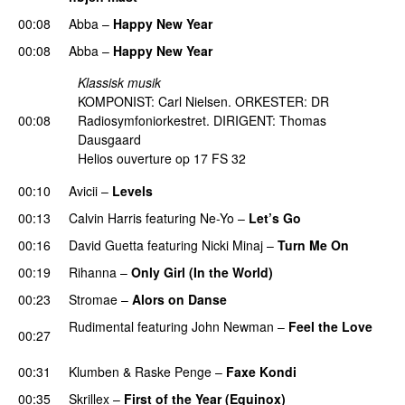
00:08
Abba
–
Happy New Year
00:08
Abba
–
Happy New Year
Klassisk musik
KOMPONIST: Carl Nielsen. ORKESTER: DR
00:08
Radiosymfoniorkestret. DIRIGENT: Thomas
Dausgaard
Helios ouverture op 17 FS 32
00:10
Avicii
–
Levels
00:13
Calvin Harris
featuring
Ne-Yo
–
Let’s Go
00:16
David Guetta
featuring
Nicki Minaj
–
Turn Me On
00:19
Rihanna
–
Only Girl (In the World)
00:23
Stromae
–
Alors on Danse
UU
Rudimental
featuring
John Newman
–
Feel the Love
00:27
UU
00:31
Klumben
&
Raske Penge
–
Faxe Kondi
00:35
Skrillex
–
First of the Year (Equinox)