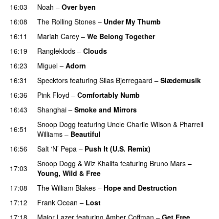
16:03
Noah
–
Over byen
16:08
The Rolling Stones
–
Under My Thumb
16:11
Mariah Carey
–
We Belong Together
16:19
Rangleklods
–
Clouds
16:23
Miguel
–
Adorn
16:31
Specktors
featuring
Silas Bjerregaard
–
Slædemusik
16:36
Pink Floyd
–
Comfortably Numb
16:43
Shanghai
–
Smoke and Mirrors
Snoop Dogg
featuring
Uncle Charlie Wilson
&
Pharrell
16:51
Williams
–
Beautiful
16:56
Salt ‘N’ Pepa
–
Push It (U.S. Remix)
Snoop Dogg
&
Wiz Khalifa
featuring
Bruno Mars
–
17:03
Young, Wild & Free
17:08
The William Blakes
–
Hope and Destruction
17:12
Frank Ocean
–
Lost
17:18
Major Lazer
featuring
Amber Coffman
–
Get Free