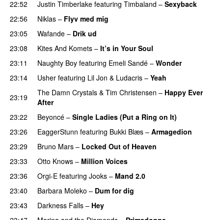
22:52
Justin Timberlake
featuring
Timbaland
–
Sexyback
22:56
Niklas
–
Flyv med mig
23:05
Wafande
–
Drik ud
23:08
Kites And Komets
–
It’s in Your Soul
23:11
Naughty Boy
featuring
Emeli Sandé
–
Wonder
23:14
Usher
featuring
Lil Jon
&
Ludacris
–
Yeah
The Damn Crystals
&
Tim Christensen
–
Happy Ever
23:19
After
23:22
Beyoncé
–
Single Ladies (Put a Ring on It)
23:26
EaggerStunn
featuring
Bukki Blæs
–
Armagedion
23:29
Bruno Mars
–
Locked Out of Heaven
23:33
Otto Knows
–
Million Voices
23:36
Orgi-E
featuring
Jooks
–
Mand 2.0
23:40
Barbara Moleko
–
Dum for dig
23:43
Darkness Falls
–
Hey
23:47
Marina and the Diamonds
–
Primadonna