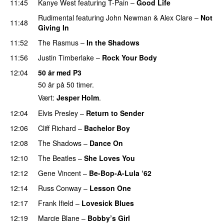
11:45
Kanye West
featuring
T-Pain
–
Good Life
Rudimental
featuring
John Newman
&
Alex Clare
–
Not
11:48
Giving In
11:52
The Rasmus
–
In the Shadows
UU
11:56
Justin Timberlake
–
Rock Your Body
12:04
50 år med P3
50 år på 50 timer.
Vært:
Jesper Holm
.
12:04
Elvis Presley
–
Return to Sender
PREMIERE
12:06
Cliff Richard
–
Bachelor Boy
PREMIERE
12:08
The Shadows
–
Dance On
PREMIERE
12:10
The Beatles
–
She Loves You
PREMIERE
12:12
Gene Vincent
–
Be-Bop-A-Lula ‘62
PREMIERE
12:14
Russ Conway
–
Lesson One
PREMIERE
12:17
Frank Ifield
–
Lovesick Blues
PREMIERE
12:19
Marcie Blane
–
Bobby’s Girl
PREMIERE