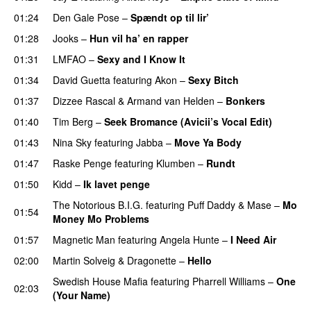
01:24
Den Gale Pose
–
Spændt op til lir’
01:28
Jooks
–
Hun vil ha’ en rapper
01:31
LMFAO
–
Sexy and I Know It
01:34
David Guetta
featuring
Akon
–
Sexy Bitch
01:37
Dizzee Rascal
&
Armand van Helden
–
Bonkers
01:40
Tim Berg
–
Seek Bromance (Avicii’s Vocal Edit)
UU
01:43
Nina Sky
featuring
Jabba
–
Move Ya Body
01:47
Raske Penge
featuring
Klumben
–
Rundt
01:50
Kidd
–
Ik lavet penge
The Notorious B.I.G.
featuring
Puff Daddy
&
Mase
–
Mo
01:54
Money Mo Problems
01:57
Magnetic Man
featuring
Angela Hunte
–
I Need Air
UU
02:00
Martin Solveig
&
Dragonette
–
Hello
Swedish House Mafia
featuring
Pharrell Williams
–
One
02:03
(Your Name)