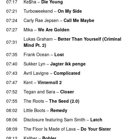
07:17
Ke$ha
–
Die Young
07:21
Turboweekend
–
On My Side
UU
07:24
Carly Rae Jepsen
–
Call Me Maybe
07:27
Mika
–
We Are Golden
Lukas Graham
–
Better Than Yourself (Criminal
07:31
Mind Pt. 2)
07:35
Frank Ocean
–
Lost
07:40
Sukker Lyn
–
Jagter ikk penge
07:43
Avril Lavigne
–
Complicated
UU
07:47
Kent
–
Vinternoll 2
07:52
Tegan and Sara
–
Closer
07:55
The Roots
–
The Seed (2.0)
UU
08:02
Little Boots
–
Remedy
08:06
Disclosure
featuring
Sam Smith
–
Latch
08:09
The Floor Is Made of Lava
–
Do Your Sister
08:12
Kaliber
–
Bobler