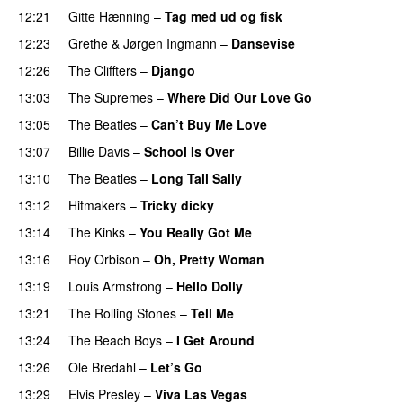
12:21
Gitte Hænning
–
Tag med ud og fisk
12:23
Grethe & Jørgen Ingmann
–
Dansevise
PREMIERE
12:26
The Cliffters
–
Django
PREMIERE
13:03
The Supremes
–
Where Did Our Love Go
PREMIERE
13:05
The Beatles
–
Can’t Buy Me Love
PREMIERE
13:07
Billie Davis
–
School Is Over
PREMIERE
13:10
The Beatles
–
Long Tall Sally
PREMIERE
13:12
Hitmakers
–
Tricky dicky
PREMIERE
13:14
The Kinks
–
You Really Got Me
13:16
Roy Orbison
–
Oh, Pretty Woman
PREMIERE
13:19
Louis Armstrong
–
Hello Dolly
PREMIERE
13:21
The Rolling Stones
–
Tell Me
PREMIERE
13:24
The Beach Boys
–
I Get Around
PREMIERE
13:26
Ole Bredahl
–
Let’s Go
PREMIERE
13:29
Elvis Presley
–
Viva Las Vegas