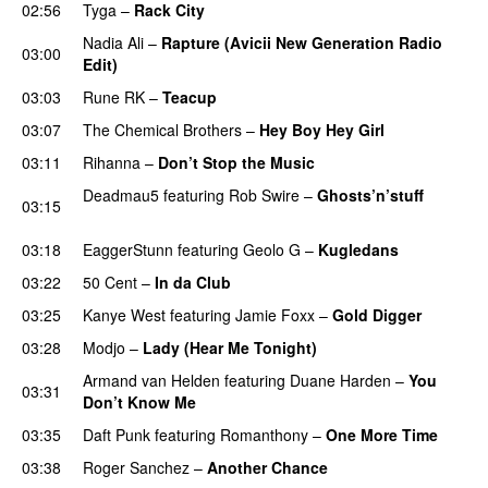
02:56
Tyga
–
Rack City
Nadia Ali
–
Rapture (Avicii New Generation Radio
03:00
Edit)
03:03
Rune RK
–
Teacup
03:07
The Chemical Brothers
–
Hey Boy Hey Girl
03:11
Rihanna
–
Don’t Stop the Music
Deadmau5
featuring
Rob Swire
–
Ghosts’n’stuff
03:15
PREMIERE
03:18
EaggerStunn
featuring
Geolo G
–
Kugledans
03:22
50 Cent
–
In da Club
03:25
Kanye West
featuring
Jamie Foxx
–
Gold Digger
03:28
Modjo
–
Lady (Hear Me Tonight)
Armand van Helden
featuring
Duane Harden
–
You
03:31
Don’t Know Me
03:35
Daft Punk
featuring
Romanthony
–
One More Time
03:38
Roger Sanchez
–
Another Chance
UU