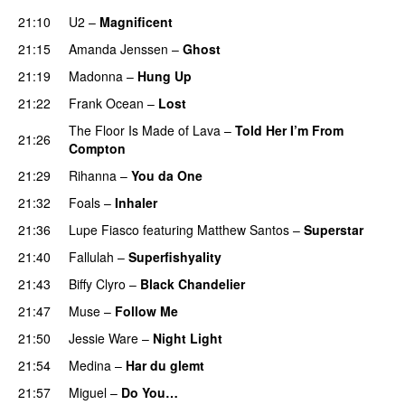
21:10
U2
–
Magnificent
21:15
Amanda Jenssen
–
Ghost
21:19
Madonna
–
Hung Up
21:22
Frank Ocean
–
Lost
The Floor Is Made of Lava
–
Told Her I’m From
21:26
Compton
UU
21:29
Rihanna
–
You da One
21:32
Foals
–
Inhaler
21:36
Lupe Fiasco
featuring
Matthew Santos
–
Superstar
21:40
Fallulah
–
Superfishyality
UU
21:43
Biffy Clyro
–
Black Chandelier
21:47
Muse
–
Follow Me
21:50
Jessie Ware
–
Night Light
UU
21:54
Medina
–
Har du glemt
21:57
Miguel
–
Do You…
UU