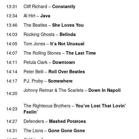
13:31
Cliff Richard
–
Constantly
PREMIERE
13:34
Al Hirt
–
Java
PREMIERE
13:46
The Beatles
–
She Loves You
14:03
Rocking Ghosts
–
Belinda
PREMIERE
14:05
Tom Jones
–
It’s Not Unusual
14:07
The Rolling Stones
–
The Last Time
PREMIERE
14:11
Petula Clark
–
Downtown
PREMIERE
14:14
Peter Belli
–
Roll Over Beatles
PREMIERE
14:17
P.J. Proby
–
Somewhere
PREMIERE
Johnny Reimar
&
The Scarlets
–
Down In Napoli
14:20
PREMIERE
The Righteous Brothers
–
You’ve Lost That Lovin’
14:23
Feelin’
14:27
Defenders
–
Mashed Potatoes
PREMIERE
14:31
The Lions
–
Gone Gone Gone
PREMIERE