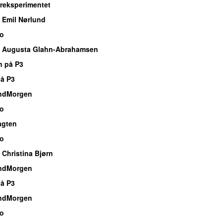
eksperimentet
 Emil Nørlund
io
 Augusta Glahn-Abrahamsen
n på P3
å P3
ndMorgen
io
agten
io
Christina Bjørn
ndMorgen
å P3
ndMorgen
io