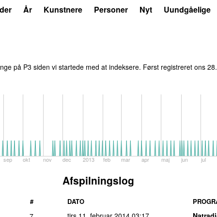
der
År
Kunstnere
Personer
Nyt
Uundgåelige
ge på P3 siden vi startede med at indeksere. Først registreret
ons 28.
sep
okt
nov
dec
2013
feb
mar
apr
maj
jun
jul
Afspilningslog
#
DATO
PROGR
tirs 11. februar 2014
03:17
Natrad
7