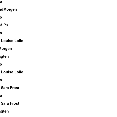
io
ndMorgen
io
å P3
io
 Louise Lolle
Morgen
agten
io
 Louise Lolle
io
 Sara Frost
io
 Sara Frost
agten