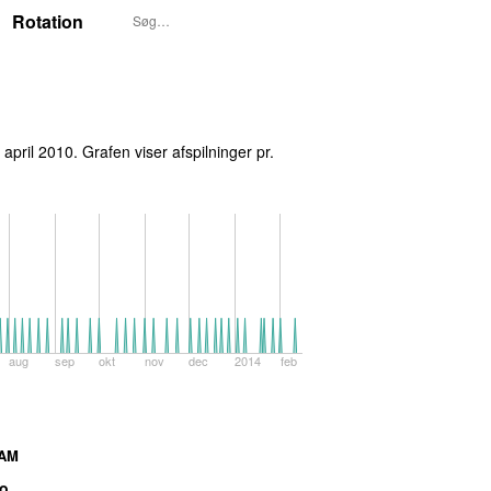
Rotation
 april 2010
. Grafen viser afspilninger pr.
aug
sep
okt
nov
dec
2014
feb
AM
io