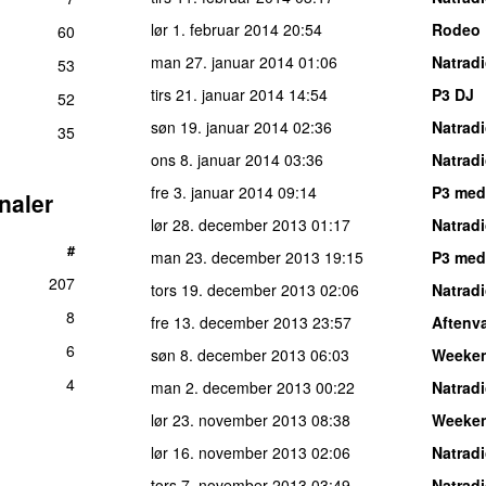
lør 1. februar 2014
20:54
Rodeo
60
man 27. januar 2014
01:06
Natrad
53
tirs 21. januar 2014
14:54
P3 DJ
52
søn 19. januar 2014
02:36
Natrad
35
ons 8. januar 2014
03:36
Natrad
fre 3. januar 2014
09:14
P3 med
naler
lør 28. december 2013
01:17
Natrad
#
man 23. december 2013
19:15
P3 med
207
tors 19. december 2013
02:06
Natrad
8
fre 13. december 2013
23:57
Aftenv
6
søn 8. december 2013
06:03
Weeke
4
man 2. december 2013
00:22
Natrad
lør 23. november 2013
08:38
Weeke
lør 16. november 2013
02:06
Natrad
tors 7. november 2013
03:49
Natrad