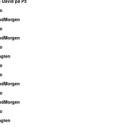
g David på P3
io
ndMorgen
io
ndMorgen
io
agten
io
io
ndMorgen
io
ndMorgen
io
agten