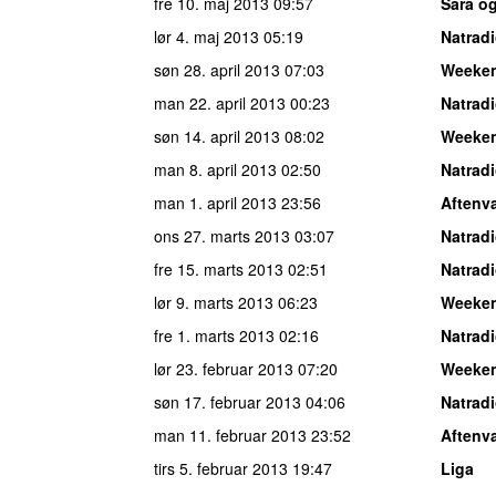
fre 10. maj 2013
09:57
Sara o
lør 4. maj 2013
05:19
Natrad
søn 28. april 2013
07:03
Weeke
man 22. april 2013
00:23
Natrad
søn 14. april 2013
08:02
Weeke
man 8. april 2013
02:50
Natrad
man 1. april 2013
23:56
Aftenv
ons 27. marts 2013
03:07
Natrad
fre 15. marts 2013
02:51
Natrad
lør 9. marts 2013
06:23
Weeke
fre 1. marts 2013
02:16
Natrad
lør 23. februar 2013
07:20
Weeke
søn 17. februar 2013
04:06
Natrad
man 11. februar 2013
23:52
Aftenv
tirs 5. februar 2013
19:47
Liga