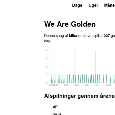
P3
Trends
Dage
Uger
Måne
We Are Golden
Denne sang af
Mika
er blevet spillet
207
gan
dag.
4
3
2
1
0
2012
mar
apr
maj
jun
jul
aug
Afspilninger gennem årene
ÅR
2014