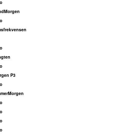
io
ndMorgen
io
sfrekvensen
io
agten
io
rgen P3
io
mmerMorgen
io
io
io
io