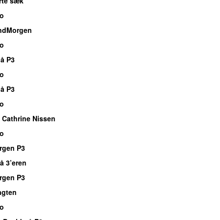
rte sæk
io
ndMorgen
io
å P3
io
å P3
io
 Cathrine Nissen
io
rgen P3
å 3’eren
rgen P3
agten
io