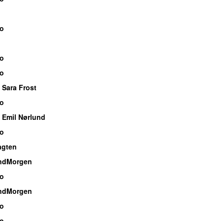
io
io
io
 Sara Frost
io
 Emil Nørlund
io
agten
ndMorgen
io
ndMorgen
io
io