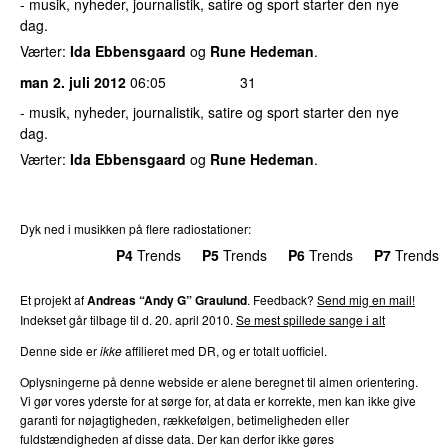
- musik, nyheder, journalistik, satire og sport starter den nye
dag.
Værter:
Ida Ebbensgaard
og
Rune Hedeman
.
man 2. juli 2012
06:05
31
- musik, nyheder, journalistik, satire og sport starter den nye
dag.
Værter:
Ida Ebbensgaard
og
Rune Hedeman
.
Dyk ned i musikken på flere radiostationer:
P3
Trends
P4
Trends
P5
Trends
P6
Trends
P7
Trends
Et projekt af
Andreas “Andy G” Graulund
. Feedback?
Send mig en mail!
Indekset går tilbage til d. 20. april 2010.
Se mest spillede sange i alt
Denne side er
ikke
affilieret med DR, og er totalt uofficiel.
Oplysningerne på denne webside er alene beregnet til almen orientering.
Vi gør vores yderste for at sørge for, at data er korrekte, men kan ikke give
garanti for nøjagtigheden, rækkefølgen, betimeligheden eller
fuldstændigheden af disse data. Der kan derfor ikke gøres