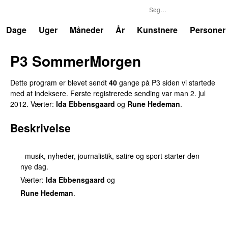
P3
Trends
Dage
Uger
Måneder
År
Kunstnere
Personer
P3 SommerMorgen
Dette program er blevet sendt
40
gange på P3 siden vi startede
med at indeksere. Første registrerede sending var
man 2. jul
2012
. Værter:
Ida Ebbensgaard
og
Rune Hedeman
.
Beskrivelse
- musik, nyheder, journalistik, satire og sport starter den
nye dag.
Værter:
Ida Ebbensgaard
og
Rune Hedeman
.