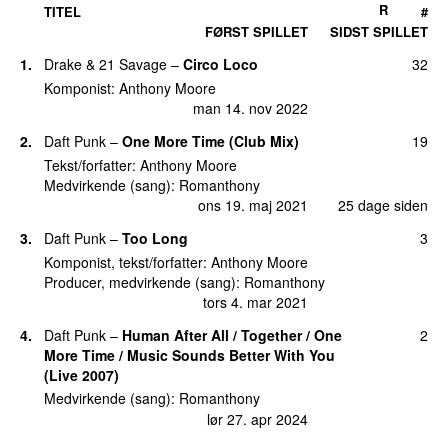
R
TITEL
#
FØRST SPILLET
SIDST SPILLET
1.
Drake
&
21 Savage
–
Circo Loco
32
Komponist:
Anthony Moore
man 14. nov 2022
2.
Daft Punk
–
One More Time (Club Mix)
19
Tekst/forfatter:
Anthony Moore
Medvirkende (sang):
Romanthony
ons 19. maj 2021
25 dage siden
3.
Daft Punk
–
Too Long
3
Komponist, tekst/forfatter:
Anthony Moore
Producer, medvirkende (sang):
Romanthony
tors 4. mar 2021
4.
Daft Punk
–
Human After All / Together / One
2
More Time / Music Sounds Better With You
(Live 2007)
Medvirkende (sang):
Romanthony
lør 27. apr 2024