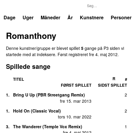
P3
Trends
Dage
Uger
Måneder
År
Kunstnere
Personer
Romanthony
Denne kunstner/gruppe er blevet spillet
5
gange på P3 siden vi
startede med at indeksere. Først registreret
fre 4. maj 2012
.
Spillede sange
R
TITEL
#
FØRST SPILLET
SIDST SPILLET
1.
Bring U Up (PBR Streetgang Remix)
2
fre 15. mar 2013
1.
Hold On (Classic Vocal)
2
tors 10. mar 2022
3.
The Wanderer (Temple Vox Remix)
1
fre 4. maj 2012