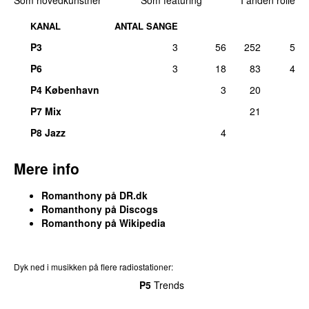
KANAL
ANTAL SANGE
P3
3
56
252
5
P6
3
18
83
4
P4 København
3
20
P7 Mix
21
P8 Jazz
4
Mere info
Romanthony på DR.dk
Romanthony på Discogs
Romanthony på Wikipedia
Dyk ned i musikken på flere radiostationer:
P3
Trends
P4
Trends
P5
Trends
P6
Trends
P7
Trends