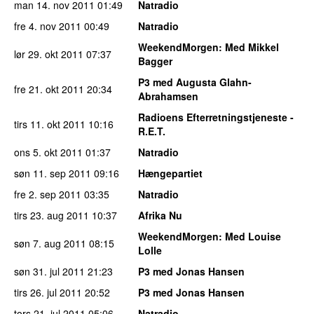
man 14. nov 2011
01:49
Natradio
fre 4. nov 2011
00:49
Natradio
WeekendMorgen
: Med Mikkel
lør 29. okt 2011
07:37
Bagger
P3 med Augusta Glahn-
fre 21. okt 2011
20:34
Abrahamsen
Radioens Efterretningstjeneste -
tirs 11. okt 2011
10:16
R.E.T.
ons 5. okt 2011
01:37
Natradio
søn 11. sep 2011
09:16
Hængepartiet
fre 2. sep 2011
03:35
Natradio
tirs 23. aug 2011
10:37
Afrika Nu
WeekendMorgen
: Med Louise
søn 7. aug 2011
08:15
Lolle
søn 31. jul 2011
21:23
P3 med Jonas Hansen
tirs 26. jul 2011
20:52
P3 med Jonas Hansen
tors 21. jul 2011
05:06
Natradio