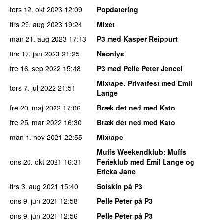
tors 12. okt 2023
12:09
Popdatering
tirs 29. aug 2023
19:24
Mixet
man 21. aug 2023
17:13
P3 med Kasper Reippurt
tirs 17. jan 2023
21:25
Neonlys
fre 16. sep 2022
15:48
P3 med Pelle Peter Jencel
Mixtape
: Privatfest med Emil
tors 7. jul 2022
21:51
Lange
fre 20. maj 2022
17:06
Bræk det ned med Kato
fre 25. mar 2022
16:30
Bræk det ned med Kato
man 1. nov 2021
22:55
Mixtape
Muffs Weekendklub
: Muffs
ons 20. okt 2021
16:31
Ferieklub med Emil Lange og
Ericka Jane
tirs 3. aug 2021
15:40
Solskin på P3
ons 9. jun 2021
12:58
Pelle Peter på P3
ons 9. jun 2021
12:56
Pelle Peter på P3