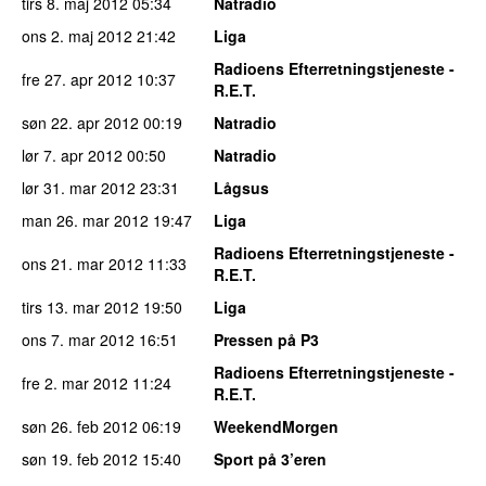
tirs 8. maj 2012
05:34
Natradio
ons 2. maj 2012
21:42
Liga
Radioens Efterretningstjeneste -
fre 27. apr 2012
10:37
R.E.T.
søn 22. apr 2012
00:19
Natradio
lør 7. apr 2012
00:50
Natradio
lør 31. mar 2012
23:31
Lågsus
man 26. mar 2012
19:47
Liga
Radioens Efterretningstjeneste -
ons 21. mar 2012
11:33
R.E.T.
tirs 13. mar 2012
19:50
Liga
ons 7. mar 2012
16:51
Pressen på P3
Radioens Efterretningstjeneste -
fre 2. mar 2012
11:24
R.E.T.
søn 26. feb 2012
06:19
WeekendMorgen
søn 19. feb 2012
15:40
Sport på 3’eren