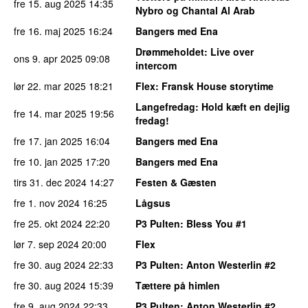
fre 15. aug 2025
14:35
Nybro og Chantal Al Arab
fre 16. maj 2025
16:24
Bangers med Ena
Drømmeholdet
: Live over
ons 9. apr 2025
09:08
intercom
lør 22. mar 2025
18:21
Flex
: Fransk House storytime
Langefredag
: Hold kæft en dejlig
fre 14. mar 2025
19:56
fredag!
fre 17. jan 2025
16:04
Bangers med Ena
fre 10. jan 2025
17:20
Bangers med Ena
tirs 31. dec 2024
14:27
Festen & Gæsten
fre 1. nov 2024
16:25
Lågsus
fre 25. okt 2024
22:20
P3 Pulten
: Bless You #1
lør 7. sep 2024
20:00
Flex
fre 30. aug 2024
22:33
P3 Pulten
: Anton Westerlin #2
fre 30. aug 2024
15:39
Tættere på himlen
fre 9. aug 2024
22:33
P3 Pulten
: Anton Westerlin #2