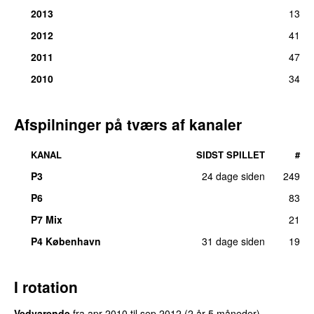
2013
13
2012
41
2011
47
2010
34
Afspilninger på tværs af kanaler
KANAL
SIDST SPILLET
#
P3
24 dage siden
249
P6
83
P7 Mix
21
P4 København
31 dage siden
19
I rotation
Vedvarende
fra
apr 2010
til
sep 2012
(2 år 5 måneder)