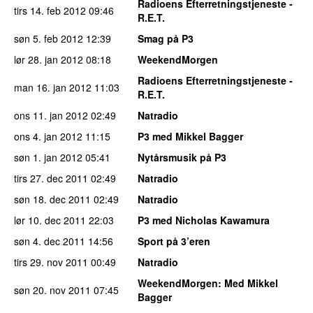
Radioens Efterretningstjeneste -
tirs 14. feb 2012
09:46
R.E.T.
søn 5. feb 2012
12:39
Smag på P3
lør 28. jan 2012
08:18
WeekendMorgen
Radioens Efterretningstjeneste -
man 16. jan 2012
11:03
R.E.T.
ons 11. jan 2012
02:49
Natradio
ons 4. jan 2012
11:15
P3 med Mikkel Bagger
søn 1. jan 2012
05:41
Nytårsmusik på P3
tirs 27. dec 2011
02:49
Natradio
søn 18. dec 2011
02:49
Natradio
lør 10. dec 2011
22:03
P3 med Nicholas Kawamura
søn 4. dec 2011
14:56
Sport på 3’eren
tirs 29. nov 2011
00:49
Natradio
WeekendMorgen
: Med Mikkel
søn 20. nov 2011
07:45
Bagger