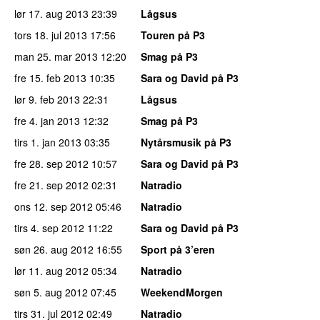
lør 17. aug 2013
23:39
Lågsus
tors 18. jul 2013
17:56
Touren på P3
man 25. mar 2013
12:20
Smag på P3
fre 15. feb 2013
10:35
Sara og David på P3
lør 9. feb 2013
22:31
Lågsus
fre 4. jan 2013
12:32
Smag på P3
tirs 1. jan 2013
03:35
Nytårsmusik på P3
fre 28. sep 2012
10:57
Sara og David på P3
fre 21. sep 2012
02:31
Natradio
ons 12. sep 2012
05:46
Natradio
tirs 4. sep 2012
11:22
Sara og David på P3
søn 26. aug 2012
16:55
Sport på 3’eren
lør 11. aug 2012
05:34
Natradio
søn 5. aug 2012
07:45
WeekendMorgen
tirs 31. jul 2012
02:49
Natradio