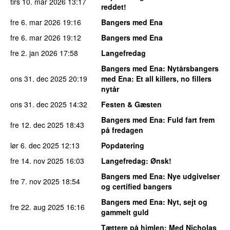
tirs 10. mar 2026
13:17
reddet!
fre 6. mar 2026
19:16
Bangers med Ena
fre 6. mar 2026
19:12
Bangers med Ena
fre 2. jan 2026
17:58
Langefredag
Bangers med Ena
: Nytårsbangers
ons 31. dec 2025
20:19
med Ena: Et all killers, no fillers
nytår
ons 31. dec 2025
14:32
Festen & Gæsten
Bangers med Ena
: Fuld fart frem
fre 12. dec 2025
18:43
på fredagen
lør 6. dec 2025
12:13
Popdatering
fre 14. nov 2025
16:03
Langefredag
: Ønsk!
Bangers med Ena
: Nye udgivelser
fre 7. nov 2025
18:54
og certified bangers
Bangers med Ena
: Nyt, sejt og
fre 22. aug 2025
16:16
gammelt guld
Tættere på himlen
: Med Nicholas