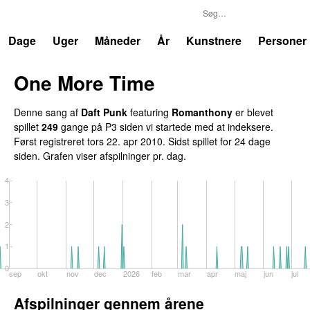
P3
Trends
Dage
Uger
Måneder
År
Kunstnere
Personer
One More Time
Denne sang af
Daft Punk
featuring
Romanthony
er blevet
spillet
249
gange på P3 siden vi startede med at indeksere.
Først registreret
tors 22. apr 2010
. Sidst spillet
for 24 dage
siden
. Grafen viser afspilninger pr. dag.
4
3
2
1
0
sep
okt
nov
dec
2026
feb
mar
apr
maj
jun
jul
Afspilninger gennem årene