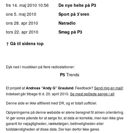
fre 14. maj 2010
10:56
De nye helte på P3
ons 5. maj 2010
Sport på 3’eren
ons 28. apr 2010
Natradio
tors 22. apr 2010
Smag på P3
↑ Gå til sidens top
Dyk ned i musikken på flere radiostationer:
P3
Trends
P4
Trends
P5
Trends
P6
Trends
P7
Trends
Et projekt af
Andreas “Andy G” Graulund
. Feedback?
Send mig en mail!
Indekset går tilbage til d. 20. april 2010.
Se mest spillede sange i alt
Denne side er
ikke
affilieret med DR, og er totalt uofficiel.
Oplysningerne på denne webside er alene beregnet til almen orientering.
Vi gør vores yderste for at sørge for, at data er korrekte, men kan ikke give
garanti for nøjagtigheden, rækkefølgen, betimeligheden eller
fuldstændigheden af disse data. Der kan derfor ikke gøres