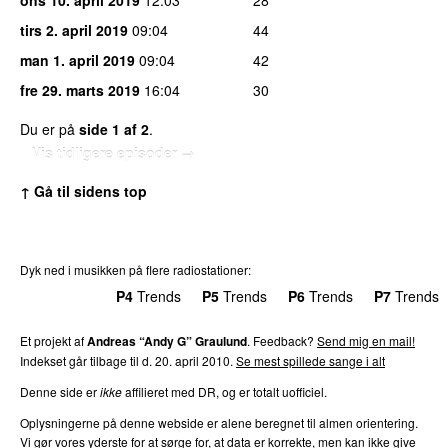
tirs 2. april 2019
09:04
44
man 1. april 2019
09:04
42
fre 29. marts 2019
16:04
30
Du er på
side 1 af 2
.
Vis tidligere episoder →
↑ Gå til sidens top
Dyk ned i musikken på flere radiostationer:
P3
Trends
P4
Trends
P5
Trends
P6
Trends
P7
Trends
Et projekt af
Andreas “Andy G” Graulund
. Feedback?
Send mig en mail!
Indekset går tilbage til d. 20. april 2010.
Se mest spillede sange i alt
Denne side er
ikke
affilieret med DR, og er totalt uofficiel.
Oplysningerne på denne webside er alene beregnet til almen orientering.
Vi gør vores yderste for at sørge for, at data er korrekte, men kan ikke give