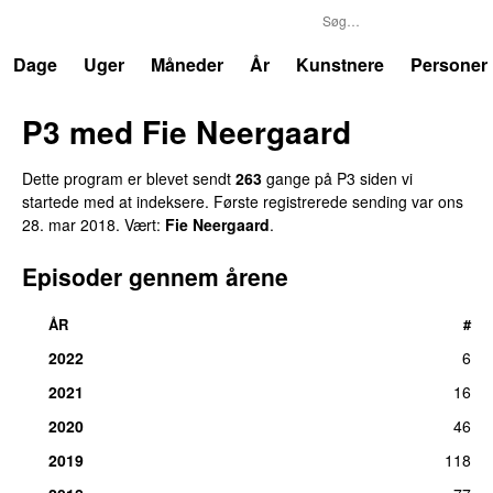
P3
Trends
Dage
Uger
Måneder
År
Kunstnere
Personer
P3 med Fie Neergaard
Dette program er blevet sendt
263
gange på P3 siden vi
startede med at indeksere. Første registrerede sending var
ons
28. mar 2018
. Vært:
Fie Neergaard
.
Episoder gennem årene
ÅR
#
2022
6
2021
16
2020
46
2019
118