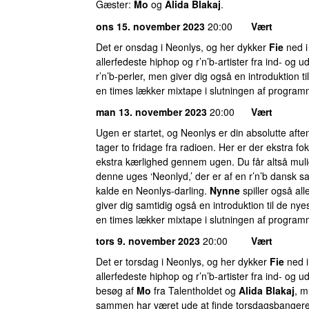
Gæster:
Mo
og
Alida Blakaj
.
ons 15. november 2023
20:00
Vært
Det er onsdag i Neonlys, og her dykker
Fie
ned i 
allerfedeste hiphop og r’n’b-artister fra ind- og u
r’n’b-perler, men giver dig også en introduktion ti
en times lækker mixtape i slutningen af programm
man 13. november 2023
20:00
Vært
Ugen er startet, og Neonlys er din absolutte aft
tager to fridage fra radioen. Her er der ekstra fo
ekstra kærlighed gennem ugen. Du får altså mul
denne uges ‘Neonlyd,’ der er af en r’n’b dansk
kalde en Neonlys-darling.
Nynne
spiller også al
giver dig samtidig også en introduktion til de nye
en times lækker mixtape i slutningen af programm
tors 9. november 2023
20:00
Vært
Det er torsdag i Neonlys, og her dykker
Fie
ned i
allerfedeste hiphop og r’n’b-artister fra ind- og 
besøg af
Mo
fra Talentholdet og
Alida Blakaj
, m
sammen har været ude at finde torsdagsbangeren