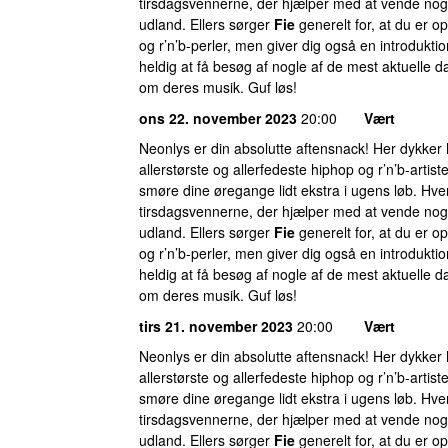
tirsdagsvennerne, der hjælper med at vende nogl
udland. Ellers sørger
Fie
generelt for, at du er o
og r’n’b-perler, men giver dig også en introduktio
heldig at få besøg af nogle af de mest aktuelle d
om deres musik. Guf løs!
ons 22. november 2023
20:00
Vært
Neonlys er din absolutte aftensnack! Her dykker
allerstørste og allerfedeste hiphop og r’n’b-artist
smøre dine øregange lidt ekstra i ugens løb. Hver
tirsdagsvennerne, der hjælper med at vende nogl
udland. Ellers sørger
Fie
generelt for, at du er o
og r’n’b-perler, men giver dig også en introduktio
heldig at få besøg af nogle af de mest aktuelle d
om deres musik. Guf løs!
tirs 21. november 2023
20:00
Vært
Neonlys er din absolutte aftensnack! Her dykker
allerstørste og allerfedeste hiphop og r’n’b-artist
smøre dine øregange lidt ekstra i ugens løb. Hver
tirsdagsvennerne, der hjælper med at vende nogl
udland. Ellers sørger
Fie
generelt for, at du er o