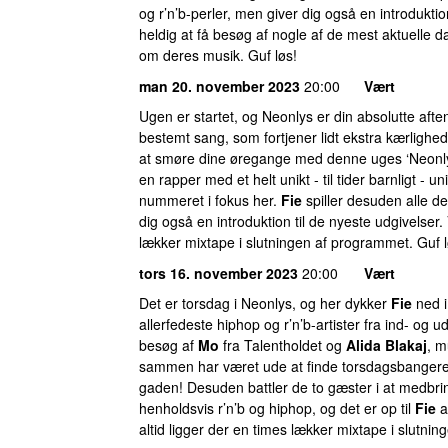
og r’n’b-perler, men giver dig også en introduktio
heldig at få besøg af nogle af de mest aktuelle d
om deres musik. Guf løs!
man 20. november 2023
20:00
Vært
Ugen er startet, og Neonlys er din absolutte af
bestemt sang, som fortjener lidt ekstra kærlighe
at smøre dine øregange med denne uges ‘Neonlyd,
en rapper med et helt unikt - til tider barnligt - u
nummeret i fokus her.
Fie
spiller desuden alle d
dig også en introduktion til de nyeste udgivelser.
lækker mixtape i slutningen af programmet. Guf l
tors 16. november 2023
20:00
Vært
Det er torsdag i Neonlys, og her dykker
Fie
ned i
allerfedeste hiphop og r’n’b-artister fra ind- og 
besøg af
Mo
fra Talentholdet og
Alida Blakaj
, m
sammen har været ude at finde torsdagsbangeren
gaden! Desuden battler de to gæster i at medbr
henholdsvis r’n’b og hiphop, og det er op til
Fie
a
altid ligger der en times lækker mixtape i slutni