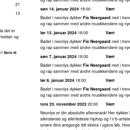
21
søn 14. januar 2024
18:00
Vært
13
Badet i neonlys dykker
Fie Neergaard
ned i tren
og rap sammen med andre musikkendere og nye 
da det er
lør 13. januar 2024
18:00
Vært
ivelser og
Badet i neonlys dykker
Fie Neergaard
ned i tren
og rap sammen med andre musikkendere og nye 
de?
Skriv til
søn 7. januar 2024
18:00
Vært
Badet i neonlys dykker
Fie Neergaard
ned i tren
og rap sammen med andre musikkendere og nye 
lør 6. januar 2024
18:00
Vært
Badet i neonlys dykker
Fie Neergaard
ned i tren
og rap sammen med andre musikkendere og nye 
tors 23. november 2023
20:00
Vært
Neonlys er din absolutte aftensnack! Her dykker
allerstørste og allerfedeste hiphop og r’n’b-artist
smøre dine øregange lidt ekstra i ugens løb. Hver