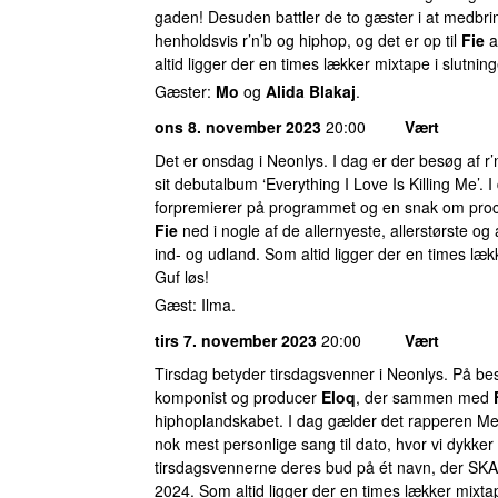
gaden! Desuden battler de to gæster i at medbr
henholdsvis r’n’b og hiphop, og det er op til
Fie
a
altid ligger der en times lækker mixtape i slutni
Gæster:
Mo
og
Alida Blakaj
.
ons 8. november 2023
20:00
Vært
Det er onsdag i Neonlys. I dag er der besøg af r
sit debutalbum ‘Everything I Love Is Killing Me’. 
forpremierer på programmet og en snak om pro
Fie
ned i nogle af de allernyeste, allerstørste og a
ind- og udland. Som altid ligger der en times læ
Guf løs!
Gæst: Ilma.
tirs 7. november 2023
20:00
Vært
Tirsdag betyder tirsdagsvenner i Neonlys. På b
komponist og producer
Eloq
, der sammen med
hiphoplandskabet. I dag gælder det rapperen Me
nok mest personlige sang til dato, hvor vi dykker
tirsdagsvennerne deres bud på ét navn, der SKA
2024. Som altid ligger der en times lækker mixta