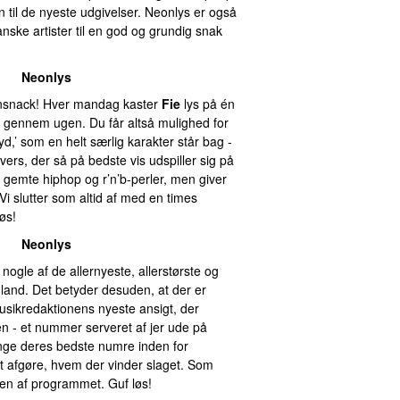
n til de nyeste udgivelser. Neonlys er også
anske artister til en god og grundig snak
Neonlys
tensnack! Hver mandag kaster
Fie
lys på én
d gennem ugen. Du får altså mulighed for
’ som en helt særlig karakter står bag -
nivers, der så på bedste vis udspiller sig på
e gemte hiphop og r’n’b-perler, men giver
 Vi slutter som altid af med en times
øs!
Neonlys
 nogle af de allernyeste, allerstørste og
udland. Det betyder desuden, at der er
usikredaktionens nyeste ansigt, der
 - et nummer serveret af jer ude på
inge deres bedste numre inden for
t afgøre, hvem der vinder slaget. Som
ngen af programmet. Guf løs!