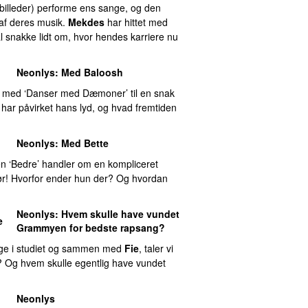
rbilleder) performe ens sange, og den
 af deres musik.
Mekdes
har hittet med
snakke lidt om, hvor hendes karriere nu
Neonlys
: Med Baloosh
ort med ‘Danser med Dæmoner’ til en snak
har påvirket hans lyd, og hvad fremtiden
Neonlys
: Med Bette
en ‘Bedre’ handler om en kompliceret
før! Hvorfor ender hun der? Og hvordan
Neonlys
: Hvem skulle have vundet
e
Grammyen for bedste rapsang?
age i studiet og sammen med
Fie
, taler vi
 Og hvem skulle egentlig have vundet
Neonlys