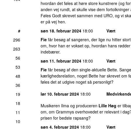
hvordan det føles at høre store kunstnere (og fo
anden vej rundt, at skulle vise dem fortolkninger
Føles Godt skrevet sammen med URO, og vi skal 
er på vej hen.
søn 18. februar 2024
18:00
Vært
#
Fie
får besøg af sangeren, der lige nu hitter st
296
om, hvor han er vokset op, hvordan hans rødder 
263
indebærer.
56
søn 11. februar 2024
18:00
Vært
53
Fie
får besøg af den single-aktuelle Bette. Sang
kærlighedsrelation, noget Bette har skrevet om 
48
føles det at udgive noget så personligt?
36
lør 10. februar 2024
18:00
Medvirkend
19
18
Musikeren Ilma og produceren
Lille Høg
er tilb
om, om Grammys overhovedet er relevant i dag?
11
prisen for bedste rapsang?
10
søn 4. februar 2024
18:00
Vært