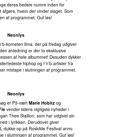
inge deres bedste numre inden for
t afgøre, hvem der vinder slaget. Som
ngen af programmet. Guf løs!
Neonlys
’n’b-kometen Ilma, der på fredag udgiver
I den anledning er der to eksklusive
cessen af hele albummet! Desuden dykker
llerfedeste hiphop og r’n’b-artister fra
kker mixtape i slutningen af programmet.
Neonlys
esøg er P3-vært
Marie Hobitz
og
Fie
vender tidens vigtigste nyheder i
gan Thee Stallion, som har udgivet sin
 ned i lyrikken. Derudover giver
L dukke op på Roskilde Festival anno
pe i slutningen af programmet. Guf løs!