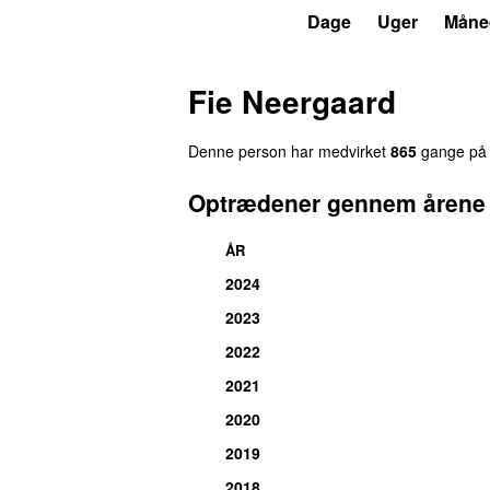
P3
Trends
Dage
Uger
Måne
Fie Neergaard
Denne person har medvirket
865
gange på P
Optrædener gennem årene
ÅR
2024
2023
2022
2021
2020
2019
2018