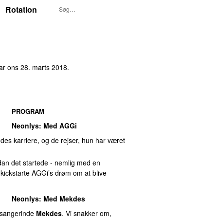
Rotation
var
ons 28. marts 2018
.
PROGRAM
Neonlys
: Med AGGi
des karriere, og de rejser, hun har været
rdan det startede - nemlig med en
 kickstarte AGGi’s drøm om at blive
Neonlys
: Med
Mekdes
 sangerinde
Mekdes
. Vi snakker om,