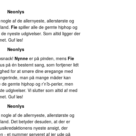
Neonlys
nogle af de allernyeste, allerstørste og
dland.
Fie
spiller alle de gemte hiphop og
l de nyeste udgivelser. Som altid ligger der
et. Guf løs!
Neonlys
ensnack!
Nynne
er på pinden, mens
Fie
kus på én bestemt sang, som fortjener lidt
ighed for at smøre dine øregange med
 sangerinde, man på mange måder kan
le de gemte hiphop og r’n’b-perler, men
ste udgivelser. Vi slutter som altid af med
et. Guf løs!
Neonlys
 nogle af de allernyeste, allerstørste og
udland. Det betyder desuden, at der er
usikredaktionens nyeste ansigt, der
 - et nummer serveret af jer ude på