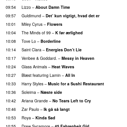
09:54
Lizzo
–
About Damn Time
09:57
Guldimund
–
Det’ kun vigtigt, hvad det er
UU
10:01
Miley Cyrus
–
Flowers
10:04
The Minds of 99
–
K før ærlighed
10:08
Tove Lo
–
Borderline
10:14
Saint Clara
–
Energies Don’t Lie
UU
10:17
Venbee
&
Goddard.
–
Messy in Heaven
UU
10:24
Glass Animals
–
Heat Waves
10:27
Blæst
featuring
Lamin
–
All In
10:33
Harry Styles
–
Music for a Sushi Restaurant
10:36
Soleima
–
Næste side
10:42
Ariana Grande
–
No Tears Left to Cry
10:46
Zar Paulo
–
Ik gå så langt
10:53
Roya
–
Kinda Sad
UU
10:55
Drew Sycamore
–
45 Fahrenheit Girl