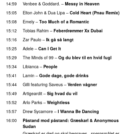
14:59
Venbee
&
Goddard.
–
Messy in Heaven
UU
15:05
Elton John
&
Dua Lipa
–
Cold Heart (Pnau Remix)
15:08
Emely
–
Too Much of a Romantic
15:12
Tobias Rahim
–
Feberdrømmer Xx Dubai
15:16
Zar Paulo
–
Ik gå så langt
15:25
Adele
–
Can I Get It
15:29
The Minds of 99
–
Og du blev til en hvid fugl
15:34
Libianca
–
People
UU
15:41
Lamin
–
Gode dage, gode drinks
15:44
Gilli
featuring
Saveus
–
Verden vågner
15:49
Artigeardit
–
Sig hvad du vil
UU
15:52
Arlo Parks
–
Weightless
15:57
Drew Sycamore
–
I Wanna Be Dancing
16:00
Påstand mod påstand
: Græskarl & Anonymous
Sudan
Græskarl er død og skal begraves - spørgsmålet er