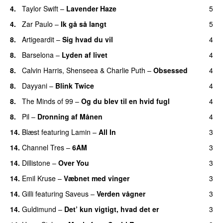
4.
Taylor Swift
–
Lavender Haze
5
4.
Zar Paulo
–
Ik gå så langt
5
8.
Artigeardit
–
Sig hvad du vil
4
UU
8.
Barselona
–
Lyden af livet
4
8.
Calvin Harris
,
Shenseea
&
Charlie Puth
–
Obsessed
4
8.
Dayyani
–
Blink Twice
4
UU
8.
The Minds of 99
–
Og du blev til en hvid fugl
4
8.
Pil
–
Dronning af Månen
4
UU
14.
Blæst
featuring
Lamin
–
All In
3
14.
Channel Tres
–
6AM
3
UU
14.
Dillistone
–
Over You
3
14.
Emil Kruse
–
Væbnet med vinger
3
UU
14.
Gilli
featuring
Saveus
–
Verden vågner
3
14.
Guldimund
–
Det’ kun vigtigt, hvad det er
3
UU