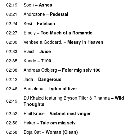
02:19
Soon
–
Ashes
UU
02:21
Androzone
–
Pedestal
02:24
Kesi
–
Følelsen
02:27
Emely
–
Too Much of a Romantic
02:30
Venbee
&
Goddard.
–
Messy in Heaven
UU
02:33
Blæst
–
Juice
02:35
Kundo
–
7100
02:38
Andreas Odbjerg
–
Føler mig selv 100
02:42
Jada
–
Dangerous
02:46
Barselona
–
Lyden af livet
DJ Khaled
featuring
Bryson Tiller
&
Rihanna
–
Wild
02:49
Thoughts
02:52
Emil Kruse
–
Væbnet med vinger
UU
02:56
Høker
–
Tale om mig selv
02:58
Doja Cat
–
Woman (Clean)