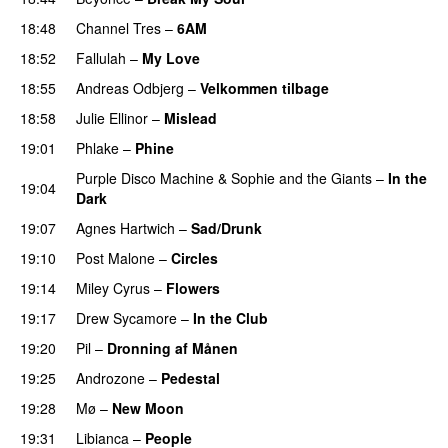
18:48
Channel Tres
–
6AM
UU
18:52
Fallulah
–
My Love
18:55
Andreas Odbjerg
–
Velkommen tilbage
18:58
Julie Ellinor
–
Mislead
19:01
Phlake
–
Phine
Purple Disco Machine
&
Sophie and the Giants
–
In the
19:04
Dark
19:07
Agnes Hartwich
–
Sad/Drunk
19:10
Post Malone
–
Circles
19:14
Miley Cyrus
–
Flowers
19:17
Drew Sycamore
–
In the Club
19:20
Pil
–
Dronning af Månen
UU
19:25
Androzone
–
Pedestal
19:28
Mø
–
New Moon
19:31
Libianca
–
People
UU