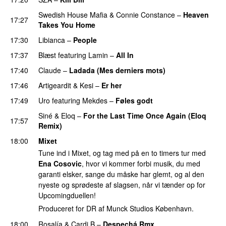
Swedish House Mafia
&
Connie Constance
–
Heaven
17:27
Takes You Home
17:30
Libianca
–
People
UU
17:37
Blæst
featuring
Lamin
–
All In
17:40
Claude
–
Ladada (Mes derniers mots)
UU
17:46
Artigeardit
&
Kesi
–
Er her
17:49
Uro
featuring
Mekdes
–
Føles godt
Siné
&
Eloq
–
For the Last Time Once Again (Eloq
17:57
Remix)
18:00
Mixet
Tune ind i Mixet, og tag med på en to timers tur med
Ena Cosovic
, hvor vi kommer forbi musik, du med
garanti elsker, sange du måske har glemt, og al den
nyeste og sprødeste af slagsen, når vi tænder op for
Upcomingduellen!
Produceret for DR af Munck Studios København.
18:00
Rosalía
&
Cardi B
–
Despechá Rmx