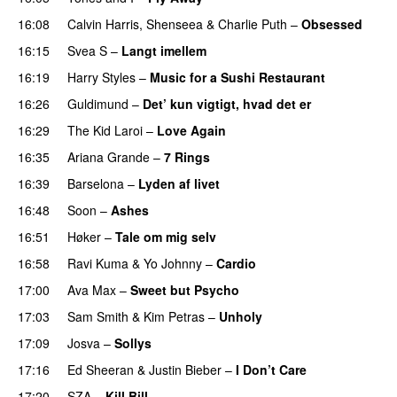
16:08
Calvin Harris
,
Shenseea
&
Charlie Puth
–
Obsessed
16:15
Svea S
–
Langt imellem
16:19
Harry Styles
–
Music for a Sushi Restaurant
16:26
Guldimund
–
Det’ kun vigtigt, hvad det er
UU
16:29
The Kid Laroi
–
Love Again
16:35
Ariana Grande
–
7 Rings
16:39
Barselona
–
Lyden af livet
16:48
Soon
–
Ashes
UU
16:51
Høker
–
Tale om mig selv
16:58
Ravi Kuma
&
Yo Johnny
–
Cardio
UU
17:00
Ava Max
–
Sweet but Psycho
17:03
Sam Smith
&
Kim Petras
–
Unholy
UU
17:09
Josva
–
Sollys
17:16
Ed Sheeran
&
Justin Bieber
–
I Don’t Care
17:20
SZA
–
Kill Bill