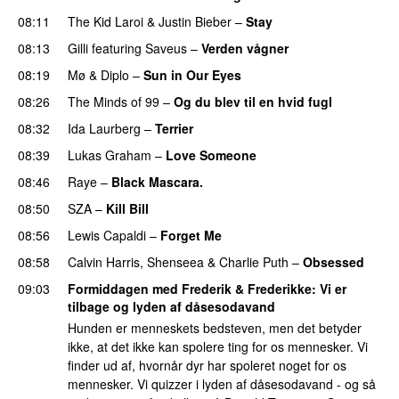
08:11
The Kid Laroi
&
Justin Bieber
–
Stay
08:13
Gilli
featuring
Saveus
–
Verden vågner
08:19
Mø
&
Diplo
–
Sun in Our Eyes
08:26
The Minds of 99
–
Og du blev til en hvid fugl
08:32
Ida Laurberg
–
Terrier
UU
08:39
Lukas Graham
–
Love Someone
08:46
Raye
–
Black Mascara.
UU
08:50
SZA
–
Kill Bill
08:56
Lewis Capaldi
–
Forget Me
08:58
Calvin Harris
,
Shenseea
&
Charlie Puth
–
Obsessed
09:03
Formiddagen med Frederik & Frederikke
: Vi er
tilbage og lyden af dåsesodavand
Hunden er menneskets bedsteven, men det betyder
ikke, at det ikke kan spolere ting for os mennesker. Vi
finder ud af, hvornår dyr har spoleret noget for os
mennesker. Vi quizzer i lyden af dåsesodavand - og så