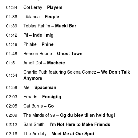
01:34
Coi Leray
–
Players
UU
01:36
Libianca
–
People
UU
01:39
Tobias Rahim
–
Mucki Bar
01:42
Pil
–
Inde i mig
01:46
Phlake
–
Phine
01:48
Benson Boone
–
Ghost Town
01:51
Ameli Dot
–
Machete
Charlie Puth
featuring
Selena Gomez
–
We Don’t Talk
01:54
Anymore
01:58
Mø
–
Spaceman
02:03
Fraads
–
Forsigtig
02:05
Cat Burns
–
Go
UU
02:09
The Minds of 99
–
Og du blev til en hvid fugl
02:12
Sam Smith
–
I’m Not Here to Make Friends
02:16
The Anxiety
–
Meet Me at Our Spot
UU