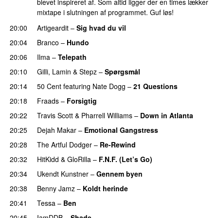
blevet inspireret af. Som altid ligger der en times lækker
mixtape i slutningen af programmet. Guf løs!
20:00
Artigeardit
–
Sig hvad du vil
UU
20:04
Branco
–
Hundo
20:06
Ilma
–
Telepath
20:10
Gilli
,
Lamin
&
Stepz
–
Spørgsmål
20:14
50 Cent
featuring
Nate Dogg
–
21 Questions
20:18
Fraads
–
Forsigtig
20:22
Travis Scott
&
Pharrell Williams
–
Down in Atlanta
20:25
Dejah Makar
–
Emotional Gangstress
20:28
The Artful Dodger
–
Re-Rewind
20:32
HitKidd
&
GloRilla
–
F.N.F. (Let’s Go)
20:34
Ukendt Kunstner
–
Gennem byen
20:38
Benny Jamz
–
Koldt herinde
20:41
Tessa
–
Ben
20:45
IamDDB
–
Shade