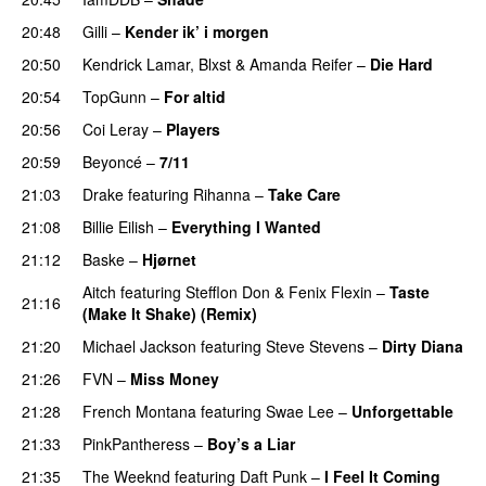
20:48
Gilli
–
Kender ik’ i morgen
20:50
Kendrick Lamar
,
Blxst
&
Amanda Reifer
–
Die Hard
20:54
TopGunn
–
For altid
20:56
Coi Leray
–
Players
UU
20:59
Beyoncé
–
7/11
21:03
Drake
featuring
Rihanna
–
Take Care
UU
21:08
Billie Eilish
–
Everything I Wanted
21:12
Baske
–
Hjørnet
Aitch
featuring
Stefflon Don
&
Fenix Flexin
–
Taste
21:16
(Make It Shake) (Remix)
21:20
Michael Jackson
featuring
Steve Stevens
–
Dirty Diana
21:26
FVN
–
Miss Money
21:28
French Montana
featuring
Swae Lee
–
Unforgettable
21:33
PinkPantheress
–
Boy’s a Liar
21:35
The Weeknd
featuring
Daft Punk
–
I Feel It Coming