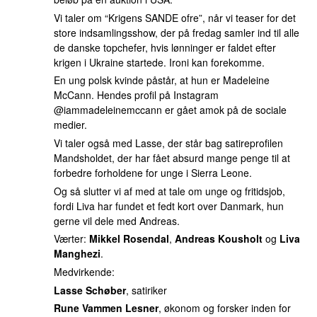
Vi taler om “Krigens SANDE ofre”, når vi teaser for det
store indsamlingsshow, der på fredag samler ind til alle
de danske topchefer, hvis lønninger er faldet efter
krigen i Ukraine startede. Ironi kan forekomme.
En ung polsk kvinde påstår, at hun er Madeleine
McCann. Hendes profil på Instagram
@iammadeleinemccann er gået amok på de sociale
medier.
Vi taler også med Lasse, der står bag satireprofilen
Mandsholdet, der har fået absurd mange penge til at
forbedre forholdene for unge i Sierra Leone.
Og så slutter vi af med at tale om unge og fritidsjob,
fordi Liva har fundet et fedt kort over Danmark, hun
gerne vil dele med Andreas.
Værter:
Mikkel Rosendal
,
Andreas Kousholt
og
Liva
Manghezi
.
Medvirkende:
Lasse Schøber
, satiriker
Rune Vammen Lesner
, økonom og forsker inden for