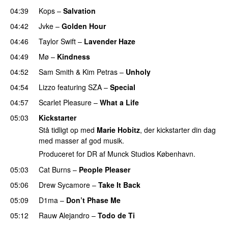
04:39
Kops
–
Salvation
UU
04:42
Jvke
–
Golden Hour
UU
04:46
Taylor Swift
–
Lavender Haze
04:49
Mø
–
Kindness
04:52
Sam Smith
&
Kim Petras
–
Unholy
UU
04:54
Lizzo
featuring
SZA
–
Special
04:57
Scarlet Pleasure
–
What a Life
05:03
Kickstarter
Stå tidligt op med
Marie Hobitz
, der kickstarter din dag
med masser af god musik.
Produceret for DR af Munck Studios København.
05:03
Cat Burns
–
People Pleaser
05:06
Drew Sycamore
–
Take It Back
05:09
D1ma
–
Don’t Phase Me
05:12
Rauw Alejandro
–
Todo de Ti