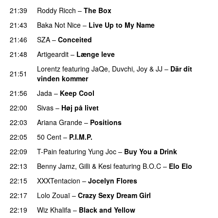
21:39
Roddy Ricch
–
The Box
21:43
Baka Not Nice
–
Live Up to My Name
21:46
SZA
–
Conceited
21:48
Artigeardit
–
Længe leve
Lorentz
featuring
JaQe
,
Duvchi
,
Joy
&
JJ
–
Där dit
21:51
vinden kommer
21:56
Jada
–
Keep Cool
22:00
Sivas
–
Høj på livet
22:03
Ariana Grande
–
Positions
22:05
50 Cent
–
P.I.M.P.
22:09
T-Pain
featuring
Yung Joc
–
Buy You a Drink
22:13
Benny Jamz
,
Gilli
&
Kesi
featuring
B.O.C
–
Elo Elo
22:15
XXXTentacion
–
Jocelyn Flores
22:17
Lolo Zouaï
–
Crazy Sexy Dream Girl
22:19
Wiz Khalifa
–
Black and Yellow
UU