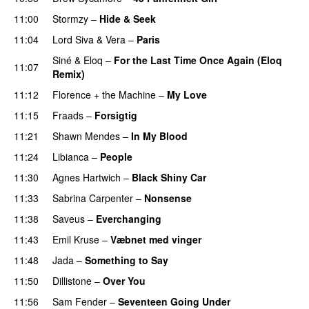
11:00
Stormzy
–
Hide & Seek
11:04
Lord Siva
&
Vera
–
Paris
UU
Siné
&
Eloq
–
For the Last Time Once Again (Eloq
11:07
Remix)
11:12
Florence + the Machine
–
My Love
11:15
Fraads
–
Forsigtig
11:21
Shawn Mendes
–
In My Blood
11:24
Libianca
–
People
UU
11:30
Agnes Hartwich
–
Black Shiny Car
11:33
Sabrina Carpenter
–
Nonsense
11:38
Saveus
–
Everchanging
11:43
Emil Kruse
–
Væbnet med vinger
UU
11:48
Jada
–
Something to Say
11:50
Dillistone
–
Over You
11:56
Sam Fender
–
Seventeen Going Under