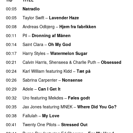
00:05
Natradio
00:05
Taylor Swift
–
Lavender Haze
00:08
Andreas Odbjerg
–
Hjem fra fabrikken
00:11
Pil
–
Dronning af Månen
UU
00:14
Saint Clara
–
Oh My God
00:17
Harry Styles
–
Watermelon Sugar
00:21
Calvin Harris
,
Shenseea
&
Charlie Puth
–
Obsessed
00:24
Karl William
featuring
Kidd
–
Tæt på
UU
00:26
Sabrina Carpenter
–
Nonsense
00:29
Adele
–
Can I Get It
00:32
Uro
featuring
Mekdes
–
Føles godt
00:35
Jax Jones
featuring
MNEK
–
Where Did You Go?
00:38
Fallulah
–
My Love
00:41
Twenty One Pilots
–
Stressed Out
UU