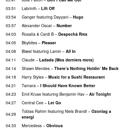
03:51
Labrinth
–
Lift Off
UU
03:54
Ganger
featuring
Dayyani
–
Hugo
03:57
Alexander Oscar
–
Number
04:03
Rosalía
&
Cardi B
–
Despechá Rmx
04:05
Bbybites
–
Pleaser
04:08
Blæst
featuring
Lamin
–
All In
04:11
Claude
–
Ladada (Mes derniers mots)
UU
04:14
Shawn Mendes
–
There’s Nothing Holdin’ Me Back
04:18
Harry Styles
–
Music for a Sushi Restaurant
04:21
Tamara
–
I Should Have Known Better
04:23
Emil Kruse
featuring
Benjamin Hav
–
Air Tonight
UU
04:27
Central Cee
–
Let Go
Tobias Rahim
featuring
Niels Brandt
–
Ozonlag a
04:29
energi
UU
04:33
Mercedess
–
Obvious
UU