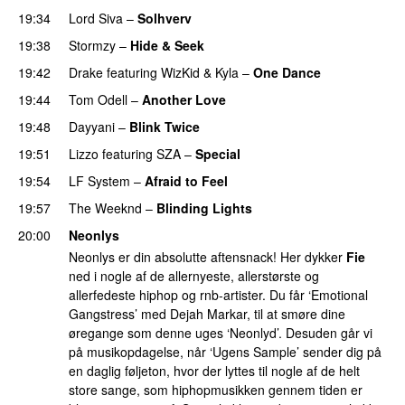
19:34
Lord Siva
–
Solhverv
19:38
Stormzy
–
Hide & Seek
19:42
Drake
featuring
WizKid
&
Kyla
–
One Dance
19:44
Tom Odell
–
Another Love
19:48
Dayyani
–
Blink Twice
UU
19:51
Lizzo
featuring
SZA
–
Special
19:54
LF System
–
Afraid to Feel
UU
19:57
The Weeknd
–
Blinding Lights
20:00
Neonlys
Neonlys er din absolutte aftensnack! Her dykker
Fie
ned i nogle af de allernyeste, allerstørste og
allerfedeste hiphop og rnb-artister. Du får ‘Emotional
Gangstress’ med Dejah Markar, til at smøre dine
øregange som denne uges ‘Neonlyd’. Desuden går vi
på musikopdagelse, når ‘Ugens Sample’ sender dig på
en daglig føljeton, hvor der lyttes til nogle af de helt
store sange, som hiphopmusikken gennem tiden er