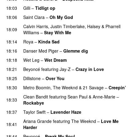
18:03
Gilli
–
Tidligt op
UU
18:06
Saint Clara
–
Oh My God
Calvin Harris
,
Justin Timberlake
,
Halsey
&
Pharrell
18:09
Williams
–
Stay With Me
18:14
Roya
–
Kinda Sad
UU
18:16
Danser Med Piger
–
Glemme dig
18:18
Wet Leg
–
Wet Dream
UU
18:21
Beyoncé
featuring
Jay-Z
–
Crazy in Love
18:25
Dillistone
–
Over You
18:30
Metro Boomin
,
The Weeknd
&
21 Savage
–
Creepin’
Clean Bandit
featuring
Sean Paul
&
Anne-Marie
–
18:33
Rockabye
18:37
Taylor Swift
–
Lavender Haze
Ariana Grande
featuring
The Weeknd
–
Love Me
18:41
Harder
18:44
Beyoncé
–
Break My Soul