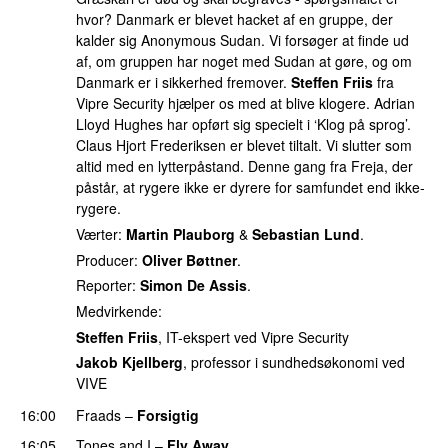
hvor? Danmark er blevet hacket af en gruppe, der
kalder sig Anonymous Sudan. Vi forsøger at finde ud
af, om gruppen har noget med Sudan at gøre, og om
Danmark er i sikkerhed fremover.
Steffen Friis
fra
Vipre Security hjælper os med at blive klogere. Adrian
Lloyd Hughes har opført sig specielt i ‘Klog på sprog’.
Claus Hjort Frederiksen er blevet tiltalt. Vi slutter som
altid med en lytterpåstand. Denne gang fra Freja, der
påstår, at rygere ikke er dyrere for samfundet end ikke-
rygere.
Værter:
Martin Plauborg
&
Sebastian Lund
.
Producer:
Oliver Bøttner
.
Reporter:
Simon De Assis
.
Medvirkende:
Steffen Friis
, IT-ekspert ved Vipre Security
Jakob Kjellberg
, professor i sundhedsøkonomi ved
VIVE
16:00
Fraads
–
Forsigtig
16:05
Tones and I
–
Fly Away