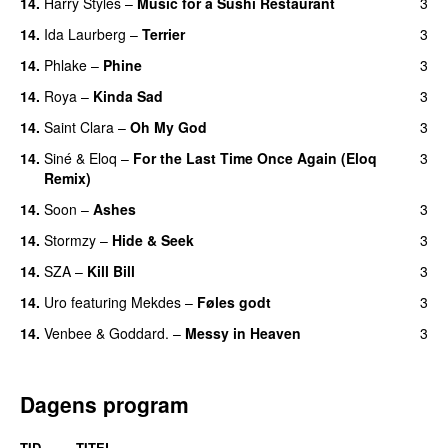
14.
Harry Styles
–
Music for a Sushi Restaurant
3
14.
Ida Laurberg
–
Terrier
3
UU
14.
Phlake
–
Phine
3
14.
Roya
–
Kinda Sad
3
UU
14.
Saint Clara
–
Oh My God
3
14.
Siné
&
Eloq
–
For the Last Time Once Again (Eloq
3
Remix)
14.
Soon
–
Ashes
3
UU
14.
Stormzy
–
Hide & Seek
3
14.
SZA
–
Kill Bill
3
14.
Uro
featuring
Mekdes
–
Føles godt
3
14.
Venbee
&
Goddard.
–
Messy in Heaven
3
UU
Dagens program
TID
TITEL