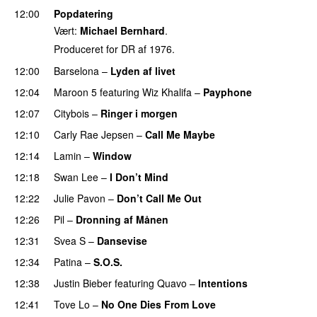
12:00
Popdatering
Vært:
Michael Bernhard
.
Produceret for DR af 1976.
12:00
Barselona
–
Lyden af livet
12:04
Maroon 5
featuring
Wiz Khalifa
–
Payphone
12:07
Citybois
–
Ringer i morgen
12:10
Carly Rae Jepsen
–
Call Me Maybe
12:14
Lamin
–
Window
12:18
Swan Lee
–
I Don’t Mind
UU
12:22
Julie Pavon
–
Don’t Call Me Out
UU
12:26
Pil
–
Dronning af Månen
UU
12:31
Svea S
–
Dansevise
12:34
Patina
–
S.O.S.
12:38
Justin Bieber
featuring
Quavo
–
Intentions
12:41
Tove Lo
–
No One Dies From Love