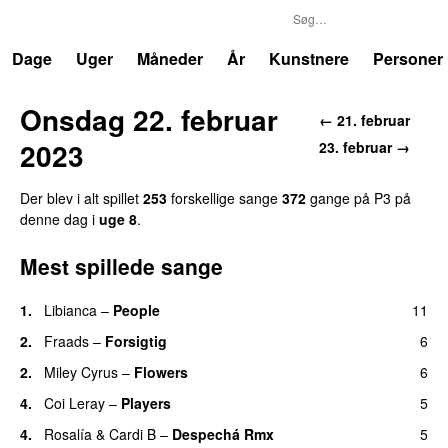
P3
Trends
Dage
Uger
Måneder
År
Kunstnere
Personer
Onsdag 22. februar
← 21. februar
2023
23. februar →
Der blev i alt spillet
253
forskellige sange
372
gange på P3 på
denne dag i
uge 8
.
Mest spillede sange
1.
Libianca
–
People
11
UU
2.
Fraads
–
Forsigtig
6
2.
Miley Cyrus
–
Flowers
6
4.
Coi Leray
–
Players
5
UU
4.
Rosalía
&
Cardi B
–
Despechá Rmx
5