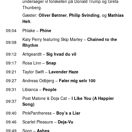
undersøger vi forskellen på Donald Trump og Greta
Thunberg.
Gæster:
Oliver Bøttner
,
Philip Svinding
, og
Mathias
Helt
.
09:04
Phlake
–
Phine
Katy Perry
featuring
Skip Marley
–
Chained to the
09:08
Rhythm
09:12
Artigeardit
–
Sig hvad du vil
UU
09:17
Rosa Linn
–
Snap
09:21
Taylor Swift
–
Lavender Haze
09:27
Andreas Odbjerg
–
Føler mig selv 100
09:31
Libianca
–
People
UU
Post Malone
&
Doja Cat
–
I Like You (A Happier
09:37
Song)
UU
09:40
PinkPantheress
–
Boy’s a Liar
09:46
Scarlet Pleasure
–
Deja-Vu
09:49
Soon
–
Ashes
UU