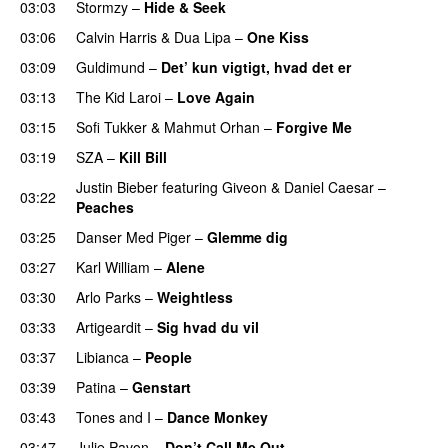
03:03
Stormzy
–
Hide & Seek
03:06
Calvin Harris
&
Dua Lipa
–
One Kiss
03:09
Guldimund
–
Det’ kun vigtigt, hvad det er
UU
03:13
The Kid Laroi
–
Love Again
03:15
Sofi Tukker
&
Mahmut Orhan
–
Forgive Me
UU
03:19
SZA
–
Kill Bill
Justin Bieber
featuring
Giveon
&
Daniel Caesar
–
03:22
Peaches
03:25
Danser Med Piger
–
Glemme dig
03:27
Karl William
–
Alene
03:30
Arlo Parks
–
Weightless
03:33
Artigeardit
–
Sig hvad du vil
UU
03:37
Libianca
–
People
UU
03:39
Patina
–
Genstart
03:43
Tones and I
–
Dance Monkey
UU
03:47
Julie Pavon
–
Don’t Call Me Out
UU