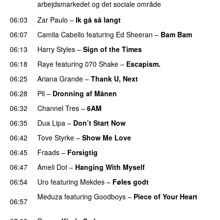
arbejdsmarkedet og det sociale område
06:03
Zar Paulo
–
Ik gå så langt
06:07
Camila Cabello
featuring
Ed Sheeran
–
Bam Bam
06:13
Harry Styles
–
Sign of the Times
UU
06:18
Raye
featuring
070 Shake
–
Escapism.
06:25
Ariana Grande
–
Thank U, Next
06:28
Pil
–
Dronning af Månen
UU
06:32
Channel Tres
–
6AM
UU
06:35
Dua Lipa
–
Don’t Start Now
06:42
Tove Styrke
–
Show Me Love
UU
06:45
Fraads
–
Forsigtig
06:47
Ameli Dot
–
Hanging With Myself
06:54
Uro
featuring
Mekdes
–
Føles godt
Meduza
featuring
Goodboys
–
Piece of Your Heart
06:57
UU