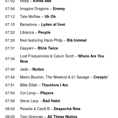
07:02
Roya
–
Kinda Sad
UU
07:06
Imagine Dragons
–
Enemy
07:12
Tate McRae
–
Uh Oh
UU
07:15
Barselona
–
Lyden af livet
07:22
Libianca
–
People
UU
07:26
Kesi
featuring
Hans Philip
–
Blå himmel
07:31
Dayyani
–
Blink Twice
UU
Lost Frequencies
&
Calum Scott
–
Where Are You
07:34
Now
07:40
Jada
–
Nudes
UU
07:44
Metro Boomin
,
The Weeknd
&
21 Savage
–
Creepin’
07:51
Billie Eilish
–
Therefore I Am
07:54
Coi Leray
–
Players
UU
07:56
Steve Lacy
–
Bad Habit
08:02
Rosalía
&
Cardi B
–
Despechá Rmx
08:05
Tom Grennan
–
All These Nights
UU