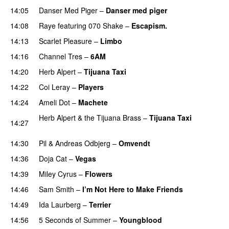
14:05
Danser Med Piger
–
Danser med piger
14:08
Raye
featuring
070 Shake
–
Escapism.
14:13
Scarlet Pleasure
–
Limbo
14:16
Channel Tres
–
6AM
UU
14:20
Herb Alpert
–
Tijuana Taxi
14:22
Coi Leray
–
Players
UU
14:24
Ameli Dot
–
Machete
Herb Alpert & the Tijuana Brass
–
Tijuana Taxi
14:27
PREMIERE
14:30
Pil
&
Andreas Odbjerg
–
Omvendt
14:36
Doja Cat
–
Vegas
14:39
Miley Cyrus
–
Flowers
14:46
Sam Smith
–
I’m Not Here to Make Friends
14:49
Ida Laurberg
–
Terrier
UU
14:56
5 Seconds of Summer
–
Youngblood