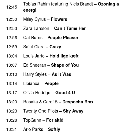
Tobias Rahim
featuring
Niels Brandt
–
Ozonlag a
12:45
energi
UU
12:50
Miley Cyrus
–
Flowers
12:53
Zara Larsson
–
Can’t Tame Her
12:56
Cat Burns
–
People Pleaser
12:59
Saint Clara
–
Crazy
13:04
Louis Jarto
–
Hold lige kæft
13:07
Ed Sheeran
–
Shape of You
13:10
Harry Styles
–
As It Was
13:14
Libianca
–
People
UU
13:17
Olivia Rodrigo
–
Good 4 U
13:20
Rosalía
&
Cardi B
–
Despechá Rmx
13:23
Twenty One Pilots
–
Shy Away
13:28
TopGunn
–
For altid
13:31
Arlo Parks
–
Softly