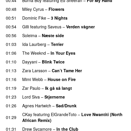
00:44
Burna Boy
featuring
Ed Sheeran
–
For My Hand
00:48
Miley Cyrus
–
Flowers
00:51
Dominic Fike
–
3 Nights
UU
00:54
Gilli
featuring
Saveus
–
Verden vågner
00:56
Soleima
–
Næste side
01:03
Ida Laurberg
–
Terrier
UU
01:06
The Weeknd
–
In Your Eyes
01:10
Dayyani
–
Blink Twice
UU
01:13
Zara Larsson
–
Can’t Tame Her
01:16
Mimi Webb
–
House on Fire
01:19
Zar Paulo
–
Ik gå så langt
01:23
Lord Siva
–
Stjernerne
01:26
Agnes Hartwich
–
Sad/Drunk
CKay
featuring
ElGrandeToto
–
Love Nwantiti (North
01:29
African Remix)
01:31
Drew Sycamore
–
In the Club