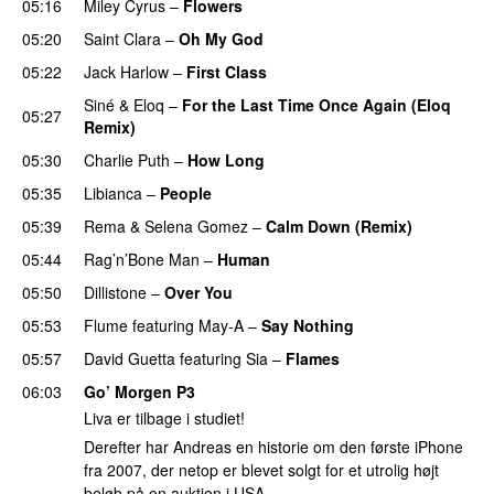
05:16
Miley Cyrus
–
Flowers
05:20
Saint Clara
–
Oh My God
05:22
Jack Harlow
–
First Class
UU
Siné
&
Eloq
–
For the Last Time Once Again (Eloq
05:27
Remix)
05:30
Charlie Puth
–
How Long
05:35
Libianca
–
People
UU
05:39
Rema
&
Selena Gomez
–
Calm Down (Remix)
05:44
Rag’n’Bone Man
–
Human
UU
05:50
Dillistone
–
Over You
05:53
Flume
featuring
May-A
–
Say Nothing
UU
05:57
David Guetta
featuring
Sia
–
Flames
06:03
Go’ Morgen P3
Liva er tilbage i studiet!
Derefter har Andreas en historie om den første iPhone
fra 2007, der netop er blevet solgt for et utrolig højt
beløb på en auktion i USA.