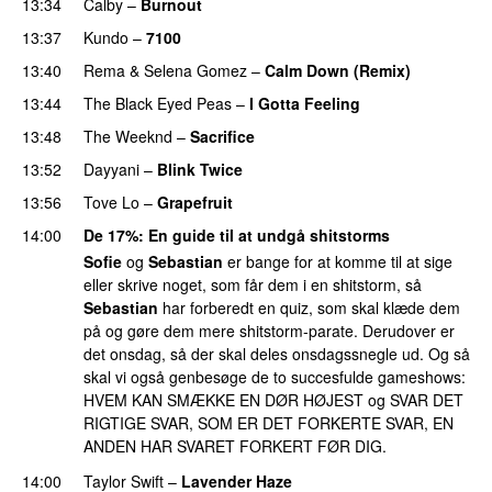
13:34
Calby
–
Burnout
13:37
Kundo
–
7100
13:40
Rema
&
Selena Gomez
–
Calm Down (Remix)
13:44
The Black Eyed Peas
–
I Gotta Feeling
13:48
The Weeknd
–
Sacrifice
13:52
Dayyani
–
Blink Twice
UU
13:56
Tove Lo
–
Grapefruit
14:00
De 17%
: En guide til at undgå shitstorms
Sofie
og
Sebastian
er bange for at komme til at sige
eller skrive noget, som får dem i en shitstorm, så
Sebastian
har forberedt en quiz, som skal klæde dem
på og gøre dem mere shitstorm-parate. Derudover er
det onsdag, så der skal deles onsdagssnegle ud. Og så
skal vi også genbesøge de to succesfulde gameshows:
HVEM KAN SMÆKKE EN DØR HØJEST og SVAR DET
RIGTIGE SVAR, SOM ER DET FORKERTE SVAR, EN
ANDEN HAR SVARET FORKERT FØR DIG.
14:00
Taylor Swift
–
Lavender Haze