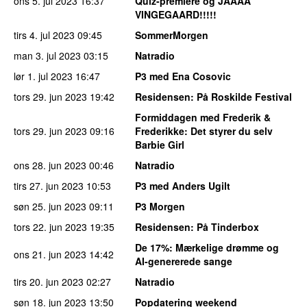
ons 5. jul 2023
16:37
Quiz-premiere og JAAAA
VINGEGAARD!!!!!
tirs 4. jul 2023
09:45
SommerMorgen
man 3. jul 2023
03:15
Natradio
lør 1. jul 2023
16:47
P3 med Ena Cosovic
tors 29. jun 2023
19:42
Residensen
: På Roskilde Festival
Formiddagen med Frederik &
tors 29. jun 2023
09:16
Frederikke
: Det styrer du selv
Barbie Girl
ons 28. jun 2023
00:46
Natradio
tirs 27. jun 2023
10:53
P3 med Anders Ugilt
søn 25. jun 2023
09:11
P3 Morgen
tors 22. jun 2023
19:35
Residensen
: På Tinderbox
De 17%
: Mærkelige drømme og
ons 21. jun 2023
14:42
AI-genererede sange
tirs 20. jun 2023
02:27
Natradio
søn 18. jun 2023
13:50
Popdatering weekend