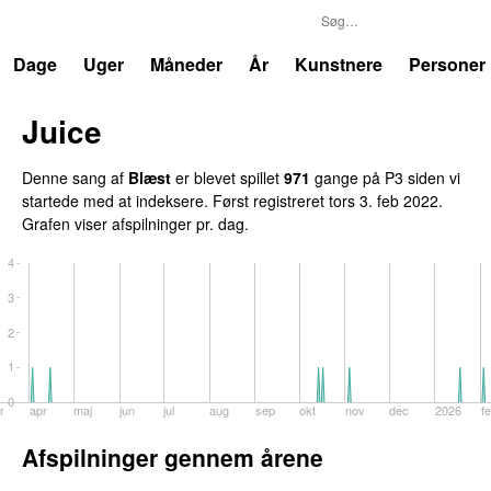
P3
Trends
Dage
Uger
Måneder
År
Kunstnere
Personer
Juice
Denne sang af
Blæst
er blevet spillet
971
gange på P3 siden vi
startede med at indeksere. Først registreret
tors 3. feb 2022
.
Grafen viser afspilninger pr. dag.
4
3
2
1
0
r
apr
maj
jun
jul
aug
sep
okt
nov
dec
2026
f
Afspilninger gennem årene