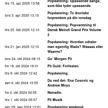
Popdatering
: Upassende sange,
tirs 15. apr 2025
13:58
som ikke lyder upassende
Popdatering
: To ikoniske
tors 3. apr 2025
13:15
forpremiere på din torsdag
Popdatering
: Popvarmning til
tirs 25. feb 2025
12:10
Dansk Melodi Grand Prix Volume
2
Popdatering
: Hvordan udtaler
tirs 21. jan 2025
12:10
man egentlig Wads? Waaaas eller
Waarrrs?
tors 24. okt 2024
08:15
Go’ Morgen P3
fre 18. okt 2024
19:31
P3 Guld
: Forfesten
tirs 8. okt 2024
12:42
Popdatering
Du ved det
: Ena Cosovic og
søn 6. okt 2024
15:55
Andrew Moyo
fre 4. okt 2024
04:55
Natradio
tirs 1. okt 2024
05:57
P3 Musik
søn 29. sep 2024
13:01
Popdatering weekend