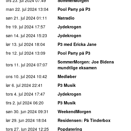
tirs 23. jul 2024
07:49
SommerMorgen
man 22. jul 2024
13:04
Pool Party på P3
søn 21. jul 2024
01:11
Natradio
fre 19. jul 2024
17:57
Jydekrogen
søn 14. jul 2024
15:23
Jydekrogen
lør 13. jul 2024
18:04
P3 med Ericka Jane
fre 12. jul 2024
13:09
Pool Party på P3
SommerMorgen
: Joe Bidens
tors 11. jul 2024
07:07
mundtlige eksamen
ons 10. jul 2024
10:42
Medløber
lør 6. jul 2024
22:41
P3 Musik
tors 4. jul 2024
17:47
Jydekrogen
tirs 2. jul 2024
06:20
P3 Musik
søn 30. jun 2024
09:31
WeekendMorgen
lør 29. jun 2024
18:04
Residensen
: På Tinderbox
tors 27. jun 2024
12:25
Popdatering