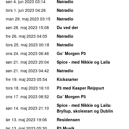
søn 4. jun 2023
03:14
Natradio
tors 1. jun 2023
04:26
Natradio
man 29. maj 2023
03:15
Natradio
søn 28. maj 2023
15:08
Du ved det
fre 26. maj 2023
04:05
Natradio
tors 25. maj 2023
00:18
Natradio
ons 24. maj 2023
06:46
Go’ Morgen P3
søn 21. maj 2023
20:04
Spice - med Nikkie og Laila
søn 21. maj 2023
04:42
Natradio
fre 19. maj 2023
05:54
Kickstarter
tors 18. maj 2023
16:10
P3 med Kasper Reippurt
ons 17. maj 2023
08:52
Go’ Morgen P3
Spice - med Nikkie og Laila
:
søn 14. maj 2023
21:10
Bryllup, skolestart og Dublin
lør 13. maj 2023
19:06
Residensen
lør 13. maj 2023
05:30
P3 Musik