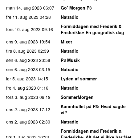
man 14. aug 2023
06:07
Go’ Morgen P3
fre 11. aug 2023
04:28
Natradio
Formiddagen med Frederik &
tors 10. aug 2023
09:16
Frederikke
: En geografisk dag
ons 9. aug 2023
19:54
Mixet
tirs 8. aug 2023
02:39
Natradio
søn 6. aug 2023
23:58
P3 Musik
søn 6. aug 2023
03:15
Natradio
lør 5. aug 2023
14:15
Lyden af sommer
fre 4. aug 2023
01:16
Natradio
tors 3. aug 2023
09:19
SommerMorgen
Kaninhullet på P3
: Hvad sagde
ons 2. aug 2023
17:12
vi?
ons 2. aug 2023
02:30
Natradio
Formiddagen med Frederik &
tirs 1. aug 2023
10:33
Frederikke
: Alt det vi ikke har fået