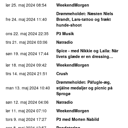
lør 25. maj 2024
08:54
WeekendMorgen
Drømmeholdet
: Næsten Niels
fre 24. maj 2024
11:40
Brandt, Lars-tattoo og frækt
hunde-shoot
ons 22. maj 2024
22:35
P3 Musik
tirs 21. maj 2024
03:06
Natradio
Spice - med Nikkie og Laila
: Når
søn 19. maj 2024
17:44
livets glæde er en dressing…
lør 18. maj 2024
09:42
WeekendMorgen
tirs 14. maj 2024
21:51
Crush
Drømmeholdet
: Påfugle-æg,
man 13. maj 2024
10:40
stjålne medaljer og picnic på
Sprogø
søn 12. maj 2024
04:06
Natradio
lør 11. maj 2024
07:10
WeekendMorgen
tors 9. maj 2024
17:27
P3 med Morten Nabild
ons 8. maj 2024
12:57
Popdatering