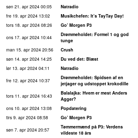
søn 21. apr 2024
00:05
Natradio
fre 19. apr 2024
13:02
Musikchefen
: It’s TayTay Day!
tors 18. apr 2024
08:26
Go’ Morgen P3
Drømmeholdet
: Formel 1 og god
ons 17. apr 2024
10:44
tunge
man 15. apr 2024
20:56
Crush
søn 14. apr 2024
14:25
Du ved det
: Blæst
lør 13. apr 2024
04:11
Natradio
Drømmeholdet
: Spidsen af en
fre 12. apr 2024
10:37
jetjager og udstoppet krokodille
Balalajka
: Hvem er mest Anders
tors 11. apr 2024
16:43
Agger?
ons 10. apr 2024
13:08
Popdatering
tirs 9. apr 2024
08:58
Go’ Morgen P3
Tømmermænd på P3
: Verdens
søn 7. apr 2024
20:57
vildeste 18 års