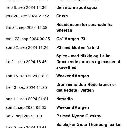
lør 28. sep 2024
14:36
Den store sportsquiz
tors 26. sep 2024
21:52
Crush
Residensen
: En seranade fra
tirs 24. sep 2024
18:59
Sheeran
man 23. sep 2024
06:35
Go’ Morgen P3
søn 22. sep 2024
11:26
P3 med Morten Nabild
Spice - med Nikkie og Laila
:
lør 21. sep 2024
16:46
Dømmende aunties og masser af
akavethed
søn 15. sep 2024
08:10
WeekendMorgen
Drømmeholdet
: Røde kraner er
fre 13. sep 2024
11:25
det bedste i verden
ons 11. sep 2024
01:21
Natradio
søn 8. sep 2024
08:35
WeekendMorgen
lør 7. sep 2024
11:01
P3 med Nynne Givskov
Balalajka
: Greta Thunberg lænker
tors 5. sep 2024
16:41