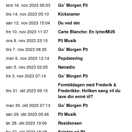
tors 16. nov 2023
06:53
Go’ Morgen P3
tirs 14. nov 2023
05:10
Kickstarter
søn 12. nov 2023
15:04
Du ved det
fre 10. nov 2023
11:37
Carte Blanche
: En lytterMUS
ons 8. nov 2023
23:15
P3 Musik
tirs 7. nov 2023
08:35
Go’ Morgen P3
man 6. nov 2023
12:14
Popdatering
søn 5. nov 2023
02:05
Natradio
fre 3. nov 2023
07:14
Go’ Morgen P3
Formiddagen med Frederik &
tirs 31. okt 2023
09:15
Frederikke
: Hvilken sang vil du
lave din entré til?
man 30. okt 2023
07:13
Go’ Morgen P3
søn 29. okt 2023
05:46
P3 Musik
lør 28. okt 2023
19:06
Residensen
fre 27. okt 2023
15:28
Solskin på P3