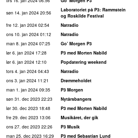
tirs 16. jan 2024
06:56
Go’ Morgen P3
Laboratoriet på P3
: Rammstein
søn 14. jan 2024
20:56
og Roskilde Festival
fre 12. jan 2024
02:54
Natradio
ons 10. jan 2024
01:12
Natradio
man 8. jan 2024
07:25
Go’ Morgen P3
lør 6. jan 2024
17:28
P3 med Morten Nabild
lør 6. jan 2024
12:10
Popdatering weekend
tors 4. jan 2024
04:43
Natradio
ons 3. jan 2024
11:21
Drømmeholdet
man 1. jan 2024
09:35
P3 Morgen
søn 31. dec 2023
22:23
Nytårsbangers
lør 30. dec 2023
18:48
P3 med Morten Nabild
fre 29. dec 2023
13:06
Musikåret, der gik
ons 27. dec 2023
22:26
P3 Musik
man 25. dec 2023
16:29
P3 med Sebastian Lund