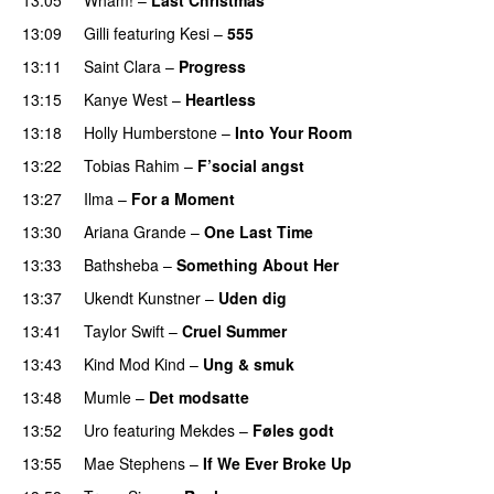
13:09
Gilli
featuring
Kesi
–
555
13:11
Saint Clara
–
Progress
13:15
Kanye West
–
Heartless
13:18
Holly Humberstone
–
Into Your Room
13:22
Tobias Rahim
–
F’social angst
13:27
Ilma
–
For a Moment
UU
13:30
Ariana Grande
–
One Last Time
13:33
Bathsheba
–
Something About Her
13:37
Ukendt Kunstner
–
Uden dig
13:41
Taylor Swift
–
Cruel Summer
13:43
Kind Mod Kind
–
Ung & smuk
13:48
Mumle
–
Det modsatte
13:52
Uro
featuring
Mekdes
–
Føles godt
13:55
Mae Stephens
–
If We Ever Broke Up