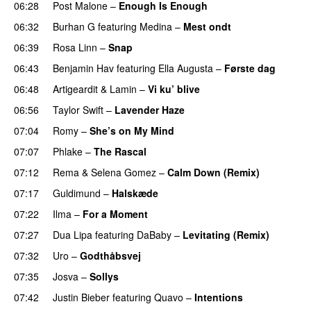
06:28
Post Malone
–
Enough Is Enough
06:32
Burhan G
featuring
Medina
–
Mest ondt
06:39
Rosa Linn
–
Snap
06:43
Benjamin Hav
featuring
Ella Augusta
–
Første dag
UU
06:48
Artigeardit
&
Lamin
–
Vi ku’ blive
06:56
Taylor Swift
–
Lavender Haze
07:04
Romy
–
She’s on My Mind
UU
07:07
Phlake
–
The Rascal
07:12
Rema
&
Selena Gomez
–
Calm Down (Remix)
07:17
Guldimund
–
Halskæde
07:22
Ilma
–
For a Moment
UU
07:27
Dua Lipa
featuring
DaBaby
–
Levitating (Remix)
07:32
Uro
–
Godthåbsvej
07:35
Josva
–
Sollys
07:42
Justin Bieber
featuring
Quavo
–
Intentions