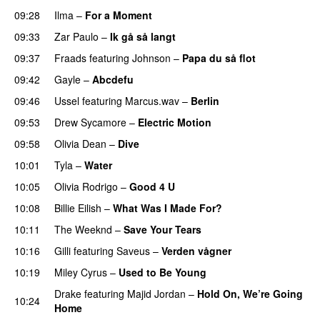
09:28
Ilma
–
For a Moment
UU
09:33
Zar Paulo
–
Ik gå så langt
09:37
Fraads
featuring
Johnson
–
Papa du så flot
UU
09:42
Gayle
–
Abcdefu
09:46
Ussel
featuring
Marcus.wav
–
Berlin
09:53
Drew Sycamore
–
Electric Motion
UU
09:58
Olivia Dean
–
Dive
UU
10:01
Tyla
–
Water
UU
10:05
Olivia Rodrigo
–
Good 4 U
10:08
Billie Eilish
–
What Was I Made For?
UU
10:11
The Weeknd
–
Save Your Tears
10:16
Gilli
featuring
Saveus
–
Verden vågner
10:19
Miley Cyrus
–
Used to Be Young
Drake
featuring
Majid Jordan
–
Hold On, We’re Going
10:24
Home
UU