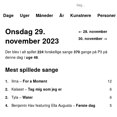
P3
Trends
Dage
Uger
Måneder
År
Kunstnere
Personer
Onsdag 29.
← 28. november
november 2023
30. november →
Der blev i alt spillet
224
forskellige sange
370
gange på P3 på
denne dag i
uge 48
.
Mest spillede sange
1.
Ilma
–
For a Moment
12
UU
2.
Kalaset
–
Tag mig som jeg er
6
UU
2.
Tyla
–
Water
6
UU
4.
Benjamin Hav
featuring
Ella Augusta
–
Første dag
5
UU