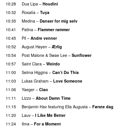
10:28
Dua Lipa
–
Houdini
10:32
Rosalía
–
Tuya
10:35
Medina
–
Danser for mig selv
10:41
Patina
–
Flammer rammer
UU
10:45
Pil
–
Andre venner
10:52
August Høyen
–
Ærlig
10:54
Post Malone
&
Swae Lee
–
Sunflower
10:57
Saint Clara
–
Weirdo
11:00
Selma Higgins
–
Can’t Do This
11:03
Lukas Graham
–
Love Someone
11:06
Yaeger
–
Ciao
UU
11:11
Lizzo
–
About Damn Time
11:15
Benjamin Hav
featuring
Ella Augusta
–
Første dag
UU
11:20
Lauv
–
I Like Me Better
11:24
Ilma
–
For a Moment
UU