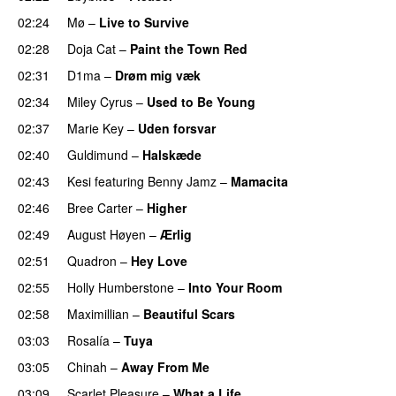
02:24
Mø
–
Live to Survive
UU
02:28
Doja Cat
–
Paint the Town Red
02:31
D1ma
–
Drøm mig væk
UU
02:34
Miley Cyrus
–
Used to Be Young
02:37
Marie Key
–
Uden forsvar
02:40
Guldimund
–
Halskæde
02:43
Kesi
featuring
Benny Jamz
–
Mamacita
UU
02:46
Bree Carter
–
Higher
UU
02:49
August Høyen
–
Ærlig
02:51
Quadron
–
Hey Love
UU
02:55
Holly Humberstone
–
Into Your Room
02:58
Maximillian
–
Beautiful Scars
03:03
Rosalía
–
Tuya
03:05
Chinah
–
Away From Me
03:09
Scarlet Pleasure
–
What a Life