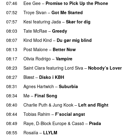
07:46
Eee Gee
–
Promise to Pick Up the Phone
07:52
Troye Sivan
–
Got Me Started
UU
07:57
Kesi
featuring
Jada
–
Skør for dig
08:03
Tate McRae
–
Greedy
08:07
Kind Mod Kind
–
Du gør mig blind
UU
08:13
Post Malone
–
Better Now
08:17
Olivia Rodrigo
–
Vampire
UU
08:23
Saint Clara
featuring
Lord Siva
–
Nobody’s Lover
08:27
Blæst
–
Disko i KBH
08:31
Agnes Hartwich
–
Suburbia
08:34
Mø
–
Final Song
08:40
Charlie Puth
&
Jung Kook
–
Left and Right
08:44
Tobias Rahim
–
F’social angst
08:49
Raye
,
D-Block Europe
&
Cassö
–
Prada
08:55
Rosalía
–
LLYLM
UU