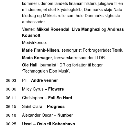
kommer udenom landets finansministers julegave til en
mindesten, et stort krydstogtskib, Danmarks sløje Nato-
biddrag og Mikkels rolle som hele Danmarks kighoste
ambassadør.
Værter:
Mikkel Rosendal
,
Liva Manghezi
og
Andreas
Kousholt
.
Medvirkende:
Marie Frank-Nilsen
, seniorjurist Forbrugerrådet Tænk.
Mads Korsager
, forsvarskorrespondent i DR.
Ole Hall
, journalist i DR og forfatter til bogen
‘Techmogulen Elon Musk’.
06:03
Pil
–
Andre venner
06:06
Miley Cyrus
–
Flowers
06:11
Christopher
–
Fall So Hard
06:15
Saint Clara
–
Progress
06:18
Alexander Oscar
–
Number
06:25
Ussel
–
Oslo til København