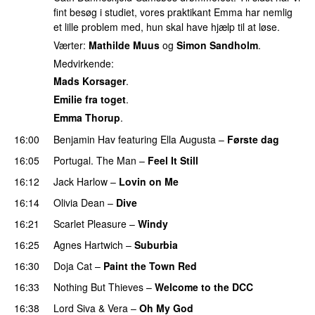
fint besøg i studiet, vores praktikant Emma har nemlig
et lille problem med, hun skal have hjælp til at løse.
Værter:
Mathilde Muus
og
Simon Sandholm
.
Medvirkende:
Mads Korsager
.
Emilie fra toget
.
Emma Thorup
.
16:00
Benjamin Hav
featuring
Ella Augusta
–
Første dag
UU
16:05
Portugal. The Man
–
Feel It Still
UU
16:12
Jack Harlow
–
Lovin on Me
UU
16:14
Olivia Dean
–
Dive
UU
16:21
Scarlet Pleasure
–
Windy
UU
16:25
Agnes Hartwich
–
Suburbia
16:30
Doja Cat
–
Paint the Town Red
16:33
Nothing But Thieves
–
Welcome to the DCC
UU
16:38
Lord Siva
&
Vera
–
Oh My God