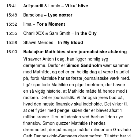
15:41
Artigeardit
&
Lamin
–
Vi ku’ blive
15:48
Barselona
–
Lyse nætter
15:52
Ilma
–
For a Moment
UU
15:55
Charli XCX
&
Sam Smith
–
In the City
15:58
Shawn Mendes
–
In My Blood
16:00
Balalajka
: Mathildes store journalistiske afsløring
Vi savner Anton i dag, han ligger nemlig syg
derhjemme. Derfor er
Simon Sandholm
vært sammen
med Mathilde, og det er en heldig dag at være i studiet
på, fordi Mathilde har sit første journalistiske værk med.
I går spottede Mathilde en pige i metroen, der havde
en så vigtig historie, at Mathilde måtte få hende med i
radioen. Dét er journalistik. Vi får også jeres bud på,
hvad den næste finanslov skal indeholde. Det virker til,
at det flyder med penge, siden der er blevet afsat 1
million kroner til en mindesten ved Aarhus i den nye
finanslov. Simon quizzer Mathilde i hendes
drømmefest, der på mange måder minder om Grevinde
Cath Danneskjold-Samsøes drømmefest. Til sidst har vi