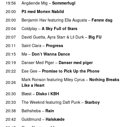
19:56
Angående Mig
–
Sommerfugl
UU
20:00
P3 med Morten Nabild
20:00
Benjamin Hav
featuring
Ella Augusta
–
Første dag
UU
20:04
Coldplay
–
A Sky Full of Stars
20:07
David Guetta
,
Ayra Starr
&
Lil Durk
–
Big FU
UU
20:11
Saint Clara
–
Progress
20:15
Mø
–
Don’t Wanna Dance
20:19
Danser Med Piger
–
Danser med piger
20:22
Eee Gee
–
Promise to Pick Up the Phone
Mark Ronson
featuring
Miley Cyrus
–
Nothing Breaks
20:26
Like a Heart
UU
20:30
Blæst
–
Disko i KBH
20:33
The Weeknd
featuring
Daft Punk
–
Starboy
20:38
Bathsheba
–
Rain
UU
20:42
Guldimund
–
Halskæde