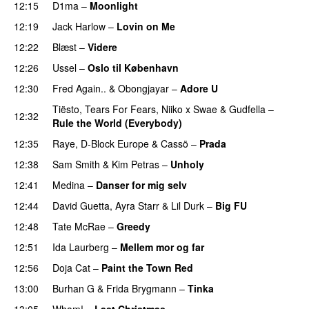
12:15
D1ma
–
Moonlight
12:19
Jack Harlow
–
Lovin on Me
UU
12:22
Blæst
–
Videre
12:26
Ussel
–
Oslo til København
12:30
Fred Again..
&
Obongjayar
–
Adore U
UU
Tiësto
,
Tears For Fears
,
Niiko x Swae
&
Gudfella
–
12:32
Rule the World (Everybody)
12:35
Raye
,
D-Block Europe
&
Cassö
–
Prada
12:38
Sam Smith
&
Kim Petras
–
Unholy
UU
12:41
Medina
–
Danser for mig selv
12:44
David Guetta
,
Ayra Starr
&
Lil Durk
–
Big FU
UU
12:48
Tate McRae
–
Greedy
12:51
Ida Laurberg
–
Mellem mor og far
12:56
Doja Cat
–
Paint the Town Red
13:00
Burhan G
&
Frida Brygmann
–
Tinka
13:05
Wham!
–
Last Christmas