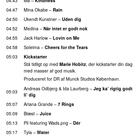
04:43
Mø
–
Kindness
04:47
Mina Okabe
–
Rain
04:50
Ukendt Kunstner
–
Uden dig
04:52
Medina
–
Når intet er godt nok
04:55
Jack Harlow
–
Lovin on Me
UU
04:58
Soleima
–
Cheers for the Tears
05:03
Kickstarter
Stå tidligt op med
Marie Hobitz
, der kickstarter din dag
med masser af god musik.
Produceret for DR af Munck Studios København.
Andreas Odbjerg
&
Ida Laurberg
–
Jeg ka’ rigtig godt
05:03
li’ dig
05:07
Ariana Grande
–
7 Rings
05:09
Blæst
–
Juice
05:13
Pil
featuring
Wads.png
–
Dér
05:17
Tyla
–
Water
UU