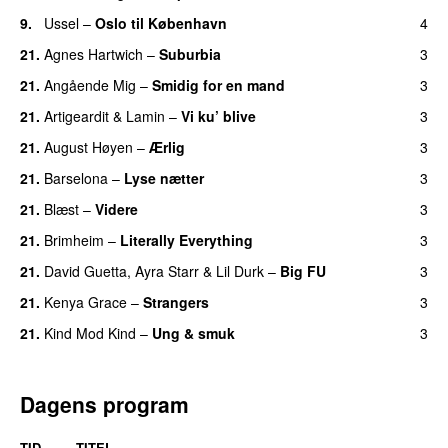
9.
Ussel
–
Oslo til København
4
21.
Agnes Hartwich
–
Suburbia
3
21.
Angående Mig
–
Smidig for en mand
3
21.
Artigeardit
&
Lamin
–
Vi ku’ blive
3
21.
August Høyen
–
Ærlig
3
21.
Barselona
–
Lyse nætter
3
21.
Blæst
–
Videre
3
21.
Brimheim
–
Literally Everything
3
UU
21.
David Guetta
,
Ayra Starr
&
Lil Durk
–
Big FU
3
UU
21.
Kenya Grace
–
Strangers
3
UU
21.
Kind Mod Kind
–
Ung & smuk
3
Dagens program
TID
TITEL