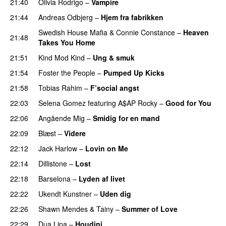
21:40
Olivia Rodrigo
–
Vampire
UU
21:44
Andreas Odbjerg
–
Hjem fra fabrikken
Swedish House Mafia
&
Connie Constance
–
Heaven
21:48
Takes You Home
21:51
Kind Mod Kind
–
Ung & smuk
21:54
Foster the People
–
Pumped Up Kicks
UU
21:58
Tobias Rahim
–
F’social angst
22:03
Selena Gomez
featuring
A$AP Rocky
–
Good for You
22:06
Angående Mig
–
Smidig for en mand
22:09
Blæst
–
Videre
22:12
Jack Harlow
–
Lovin on Me
UU
22:14
Dillistone
–
Lost
22:18
Barselona
–
Lyden af livet
22:22
Ukendt Kunstner
–
Uden dig
22:26
Shawn Mendes
&
Tainy
–
Summer of Love
22:29
Dua Lipa
–
Houdini