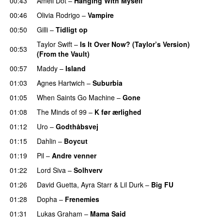
00:43
Ameli Dot
–
Hanging With Myself
00:46
Olivia Rodrigo
–
Vampire
UU
00:50
Gilli
–
Tidligt op
UU
Taylor Swift
–
Is It Over Now? (Taylor’s Version)
00:53
(From the Vault)
00:57
Maddy
–
Island
01:03
Agnes Hartwich
–
Suburbia
01:05
When Saints Go Machine
–
Gone
UU
01:08
The Minds of 99
–
K før ærlighed
01:12
Uro
–
Godthåbsvej
01:15
Dahlin
–
Boycut
UU
01:19
Pil
–
Andre venner
01:22
Lord Siva
–
Solhverv
01:26
David Guetta
,
Ayra Starr
&
Lil Durk
–
Big FU
UU
01:28
Dopha
–
Frenemies
UU
01:31
Lukas Graham
–
Mama Said