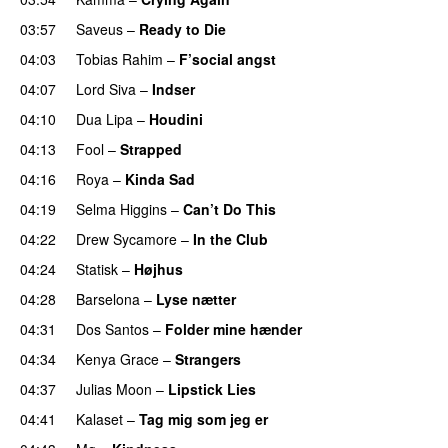
03:57
Saveus
–
Ready to Die
UU
04:03
Tobias Rahim
–
F’social angst
04:07
Lord Siva
–
Indser
04:10
Dua Lipa
–
Houdini
04:13
Fool
–
Strapped
UU
04:16
Roya
–
Kinda Sad
UU
04:19
Selma Higgins
–
Can’t Do This
04:22
Drew Sycamore
–
In the Club
04:24
Statisk
–
Højhus
UU
04:28
Barselona
–
Lyse nætter
04:31
Dos Santos
–
Folder mine hænder
UU
04:34
Kenya Grace
–
Strangers
UU
04:37
Julias Moon
–
Lipstick Lies
04:41
Kalaset
–
Tag mig som jeg er
UU