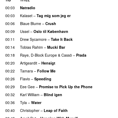
00:03
Natradio
00:03
Kalaset
–
Tag mig som jeg er
UU
00:06
Blaue Blume
–
Crush
UU
00:09
Ussel
–
Oslo til København
00:11
Drew Sycamore
–
Take It Back
00:14
Tobias Rahim
–
Mucki Bar
00:18
Raye
,
D-Block Europe
&
Cassö
–
Prada
00:20
Artigeardit
–
Hensigt
00:22
Tamara
–
Follow Me
00:26
Flavio
–
Speeding
00:29
Eee Gee
–
Promise to Pick Up the Phone
00:32
Karl William
–
Blind igen
00:36
Tyla
–
Water
UU
00:40
Christopher
–
Leap of Faith