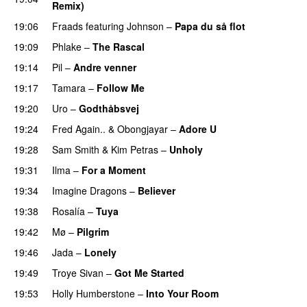
Remix)
19:06
Fraads
featuring
Johnson
–
Papa du så flot
UU
19:09
Phlake
–
The Rascal
19:14
Pil
–
Andre venner
19:17
Tamara
–
Follow Me
19:20
Uro
–
Godthåbsvej
19:24
Fred Again..
&
Obongjayar
–
Adore U
UU
19:28
Sam Smith
&
Kim Petras
–
Unholy
UU
19:31
Ilma
–
For a Moment
UU
19:34
Imagine Dragons
–
Believer
19:38
Rosalía
–
Tuya
19:42
Mø
–
Pilgrim
UU
19:46
Jada
–
Lonely
UU
19:49
Troye Sivan
–
Got Me Started
UU
19:53
Holly Humberstone
–
Into Your Room