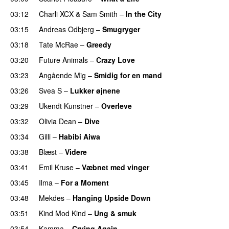
03:12
Charli XCX
&
Sam Smith
–
In the City
03:15
Andreas Odbjerg
–
Smugryger
03:18
Tate McRae
–
Greedy
03:20
Future Animals
–
Crazy Love
03:23
Angående Mig
–
Smidig for en mand
03:26
Svea S
–
Lukker øjnene
03:29
Ukendt Kunstner
–
Overleve
03:32
Olivia Dean
–
Dive
UU
03:34
Gilli
–
Habibi Aiwa
03:38
Blæst
–
Videre
03:41
Emil Kruse
–
Væbnet med vinger
UU
03:45
Ilma
–
For a Moment
UU
03:48
Mekdes
–
Hanging Upside Down
03:51
Kind Mod Kind
–
Ung & smuk
03:54
Kamma
–
Crying Again