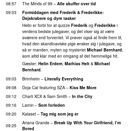
08:57
The Minds of 99
–
Alle skuffer over tid
09:03
Formiddagen med Frederik & Frederikke
:
Dejskrabere og dyre tasker
Helin er forbi for at quizze
Frederik
og
Frederikke
i
verdens bedste julegaver, og det viser sig at være
sværere end forventet. Vi prøver også at finde frem til,
hvad den skandinaviske pige ønsker sig i julegave, og
så er manden, myten og mysteriet
Michael Bernhard
,
som altid klar med en omgang af det hemmelige hit.
Gæster:
Helin Erdem
,
Mathias Helt
&
Michael
Bernhard
.
09:03
Brimheim
–
Literally Everything
UU
09:08
Doja Cat
featuring
SZA
–
Kiss Me More
UU
09:12
Charli XCX
&
Sam Smith
–
In the City
09:16
Lamin
–
Som forleden
09:20
Kalaset
–
Tag mig som jeg er
UU
Ariana Grande
–
Break Up With Your Girlfriend, I’m
09:25
Bored