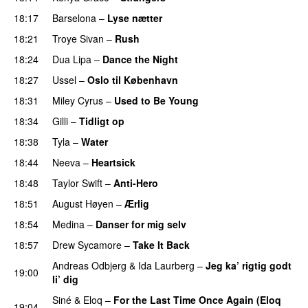
18:17
Barselona
–
Lyse nætter
18:21
Troye Sivan
–
Rush
18:24
Dua Lipa
–
Dance the Night
18:27
Ussel
–
Oslo til København
18:31
Miley Cyrus
–
Used to Be Young
18:34
Gilli
–
Tidligt op
UU
18:38
Tyla
–
Water
UU
18:44
Neeva
–
Heartsick
18:48
Taylor Swift
–
Anti-Hero
18:51
August Høyen
–
Ærlig
18:54
Medina
–
Danser for mig selv
18:57
Drew Sycamore
–
Take It Back
Andreas Odbjerg
&
Ida Laurberg
–
Jeg ka’ rigtig godt
19:00
li’ dig
Siné
&
Eloq
–
For the Last Time Once Again (Eloq
19:04