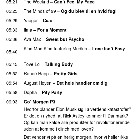
05:21
The Weeknd
–
Can’t Feel My Face
UU
05:25
The Minds of 99
–
Og du blev til en hvid fugl
05:29
Yaeger
–
Ciao
UU
05:33
Ilma
–
For a Moment
UU
05:36
Ava Max
–
Sweet but Psycho
Kind Mod Kind
featuring
Medina
–
Love Isn’t Easy
05:40
UU
05:45
Tove Lo
–
Talking Body
05:52
Reneé Rapp
–
Pretty Girls
05:54
August Høyen
–
Det hele handler om dig
UU
05:58
Dopha
–
Pity Party
06:03
Go’ Morgen P3
Hvorfor blander Elon Musk sig i alverdens katastrofer?
Er det en nyhed, at Rick Astley kommer til Danmark?
Og kan man kalde alle produkter for revolutionerende
uden at komme i clinch med loven?
Det vender vi på en herlig morgen, hvor vi heller ikke