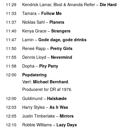
11:29
Kendrick Lamar
,
Blxst
&
Amanda Reifer
–
Die Hard
11:33
Tamara
–
Follow Me
11:37
Nicklas Sahl
–
Planets
11:40
Kenya Grace
–
Strangers
UU
11:47
Lamin
–
Gode dage, gode drinks
11:50
Reneé Rapp
–
Pretty Girls
11:55
Dennis Lloyd
–
Nevermind
11:58
Dopha
–
Pity Party
12:00
Popdatering
Vært:
Michael Bernhard
.
Produceret for DR af 1976.
12:00
Guldimund
–
Halskæde
12:03
Harry Styles
–
As It Was
12:05
Justin Timberlake
–
Mirrors
12:10
Robbie Williams
–
Lazy Days