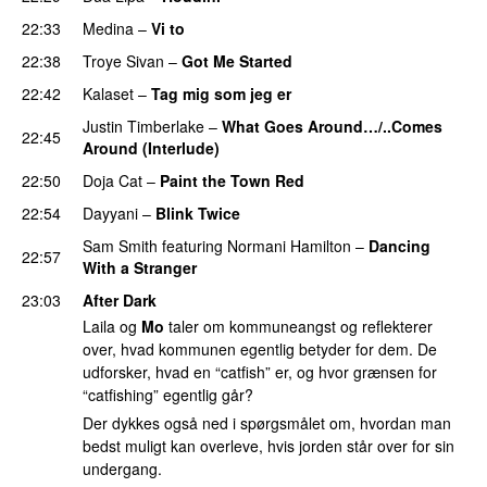
22:33
Medina
–
Vi to
22:38
Troye Sivan
–
Got Me Started
UU
22:42
Kalaset
–
Tag mig som jeg er
UU
Justin Timberlake
–
What Goes Around…/..Comes
22:45
Around (Interlude)
22:50
Doja Cat
–
Paint the Town Red
22:54
Dayyani
–
Blink Twice
UU
Sam Smith
featuring
Normani Hamilton
–
Dancing
22:57
With a Stranger
23:03
After Dark
Laila og
Mo
taler om kommuneangst og reflekterer
over, hvad kommunen egentlig betyder for dem. De
udforsker, hvad en “catfish” er, og hvor grænsen for
“catfishing” egentlig går?
Der dykkes også ned i spørgsmålet om, hvordan man
bedst muligt kan overleve, hvis jorden står over for sin
undergang.