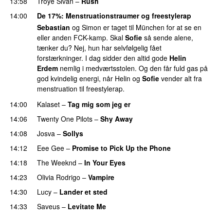
13:58
Troye Sivan
–
Rush
14:00
De 17%
: Menstruationstraumer og freestylerap
Sebastian
og Simon er taget til München for at se en
eller anden FCK-kamp. Skal
Sofie
så sende alene,
tænker du? Nej, hun har selvfølgelig fået
forstærkninger. I dag sidder den altid gode
Helin
Erdem
nemlig i medværtsstolen. Og den får fuld gas på
god kvindelig energi, når Helin og
Sofie
vender alt fra
menstruation til freestylerap.
14:00
Kalaset
–
Tag mig som jeg er
UU
14:06
Twenty One Pilots
–
Shy Away
14:08
Josva
–
Sollys
14:12
Eee Gee
–
Promise to Pick Up the Phone
14:18
The Weeknd
–
In Your Eyes
14:23
Olivia Rodrigo
–
Vampire
UU
14:30
Lucy
–
Lander et sted
14:33
Saveus
–
Levitate Me
UU