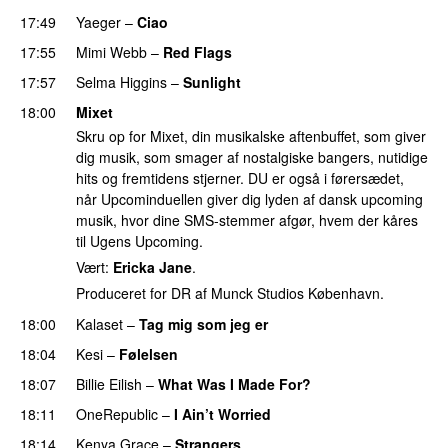
17:49
Yaeger
–
Ciao
UU
17:55
Mimi Webb
–
Red Flags
17:57
Selma Higgins
–
Sunlight
UU
18:00
Mixet
Skru op for Mixet, din musikalske aftenbuffet, som giver
dig musik, som smager af nostalgiske bangers, nutidige
hits og fremtidens stjerner. DU er også i førersædet,
når Upcominduellen giver dig lyden af dansk upcoming
musik, hvor dine SMS-stemmer afgør, hvem der kåres
til Ugens Upcoming.
Vært:
Ericka Jane
.
Produceret for DR af Munck Studios København.
18:00
Kalaset
–
Tag mig som jeg er
UU
18:04
Kesi
–
Følelsen
18:07
Billie Eilish
–
What Was I Made For?
UU
18:11
OneRepublic
–
I Ain’t Worried
18:14
Kenya Grace
–
Strangers
UU