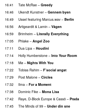
16:41
Tate McRae
–
Greedy
16:46
Ukendt Kunstner
–
Gennem byen
16:49
Ussel
featuring
Marcus.wav
–
Berlin
16:56
Artigeardit
&
Lamin
–
Vågen
16:59
Brimheim
–
Literally Everything
UU
17:05
Phlake
–
Angel Zoo
17:11
Dua Lipa
–
Houdini
17:14
Holly Humberstone
–
Into Your Room
17:18
Mø
–
Nights With You
17:22
Tobias Rahim
–
F’social angst
17:29
Post Malone
–
Circles
17:32
Ilma
–
For a Moment
UU
17:38
Dominic Fike
–
Mona Lisa
UU
17:42
Raye
,
D-Block Europe
&
Cassö
–
Prada
17:45
The Minds of 99
–
Under din sne
UU