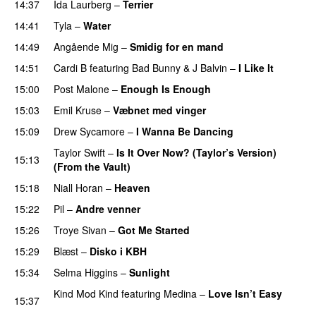
14:37
Ida Laurberg
–
Terrier
UU
14:41
Tyla
–
Water
UU
14:49
Angående Mig
–
Smidig for en mand
14:51
Cardi B
featuring
Bad Bunny
&
J Balvin
–
I Like It
UU
15:00
Post Malone
–
Enough Is Enough
15:03
Emil Kruse
–
Væbnet med vinger
UU
15:09
Drew Sycamore
–
I Wanna Be Dancing
Taylor Swift
–
Is It Over Now? (Taylor’s Version)
15:13
(From the Vault)
15:18
Niall Horan
–
Heaven
15:22
Pil
–
Andre venner
15:26
Troye Sivan
–
Got Me Started
UU
15:29
Blæst
–
Disko i KBH
15:34
Selma Higgins
–
Sunlight
UU
Kind Mod Kind
featuring
Medina
–
Love Isn’t Easy
15:37
UU