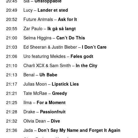
20:45
Sia
–
Unstoppable
20:49
Lucy
–
Lander et sted
20:52
Future Animals
–
Ask for It
UU
20:55
Zar Paulo
–
Ik gå så langt
21:00
Selma Higgins
–
Can’t Do This
21:03
Ed Sheeran
&
Justin Bieber
–
I Don’t Care
21:06
Uro
featuring
Mekdes
–
Føles godt
21:10
Charli XCX
&
Sam Smith
–
In the City
21:13
Benal
–
Uh Babe
UU
21:17
Julias Moon
–
Lipstick Lies
21:21
Tate McRae
–
Greedy
21:25
Ilma
–
For a Moment
UU
21:28
Drake
–
Passionfruit
21:32
Olivia Dean
–
Dive
UU
21:36
Jada
–
Don’t Say My Name and Forget It Again