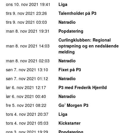
ons 10. nov 2021
19:41
Liga
tirs 9. nov 2021
23:26
Talentholdet på P3
tirs 9. nov 2021
03:03
Natradio
man 8. nov 2021
19:31
Popdatering
Curlingklubben
: Regional
man 8. nov 2021
14:03
optrapning og en nedslående
melding
man 8. nov 2021
02:03
Natradio
søn 7. nov 2021
13:10
Fixet på P3
søn 7. nov 2021
01:12
Natradio
lør 6. nov 2021
12:17
P3 med Frederik Hjerrild
lør 6. nov 2021
00:40
Natradio
fre 5. nov 2021
08:22
Go’ Morgen P3
tors 4. nov 2021
20:37
Liga
tors 4. nov 2021
05:03
Kickstarter
ons 3. nov 2021
19:29
Popdatering