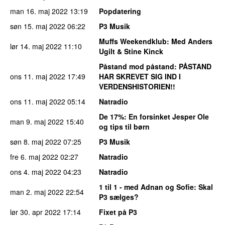
man 16. maj 2022
13:19
Popdatering
søn 15. maj 2022
06:22
P3 Musik
Muffs Weekendklub
: Med Anders
lør 14. maj 2022
11:10
Ugilt & Stine Kinck
Påstand mod påstand
: PÅSTAND
ons 11. maj 2022
17:49
HAR SKREVET SIG IND I
VERDENSHISTORIEN!!
ons 11. maj 2022
05:14
Natradio
De 17%
: En forsinket Jesper Ole
man 9. maj 2022
15:40
og tips til børn
søn 8. maj 2022
07:25
P3 Musik
fre 6. maj 2022
02:27
Natradio
ons 4. maj 2022
04:23
Natradio
1 til 1 - med Adnan og Sofie
: Skal
man 2. maj 2022
22:54
P3 sælges?
lør 30. apr 2022
17:14
Fixet på P3