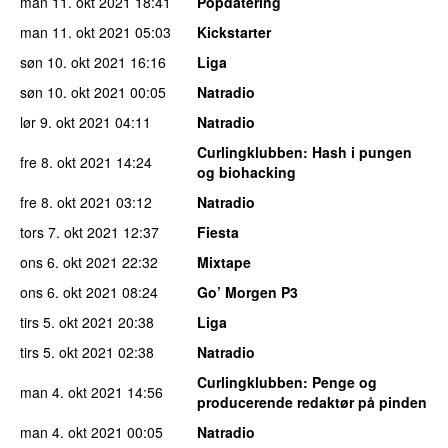
man 11. okt 2021
18:41
Popdatering
man 11. okt 2021
05:03
Kickstarter
søn 10. okt 2021
16:16
Liga
søn 10. okt 2021
00:05
Natradio
lør 9. okt 2021
04:11
Natradio
Curlingklubben
: Hash i pungen
fre 8. okt 2021
14:24
og biohacking
fre 8. okt 2021
03:12
Natradio
tors 7. okt 2021
12:37
Fiesta
ons 6. okt 2021
22:32
Mixtape
ons 6. okt 2021
08:24
Go’ Morgen P3
tirs 5. okt 2021
20:38
Liga
tirs 5. okt 2021
02:38
Natradio
Curlingklubben
: Penge og
man 4. okt 2021
14:56
producerende redaktør på pinden
man 4. okt 2021
00:05
Natradio