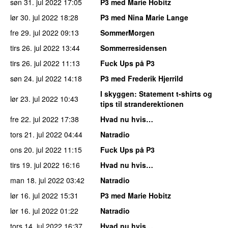
søn 31. jul 2022
17:05
P3 med Marie Hobitz
lør 30. jul 2022
18:28
P3 med Nina Marie Lange
fre 29. jul 2022
09:13
SommerMorgen
tirs 26. jul 2022
13:44
Sommerresidensen
tirs 26. jul 2022
11:13
Fuck Ups på P3
søn 24. jul 2022
14:18
P3 med Frederik Hjerrild
I skyggen
: Statement t-shirts og
lør 23. jul 2022
10:43
tips til stranderektionen
fre 22. jul 2022
17:38
Hvad nu hvis…
tors 21. jul 2022
04:44
Natradio
ons 20. jul 2022
11:15
Fuck Ups på P3
tirs 19. jul 2022
16:16
Hvad nu hvis…
man 18. jul 2022
03:42
Natradio
lør 16. jul 2022
15:31
P3 med Marie Hobitz
lør 16. jul 2022
01:22
Natradio
tors 14. jul 2022
16:37
Hvad nu hvis…