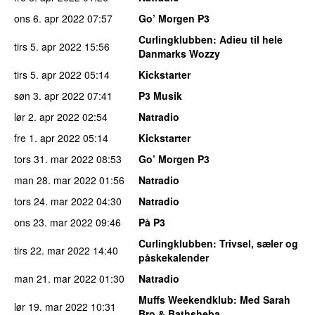
ons 6. apr 2022
07:57
Go’ Morgen P3
Curlingklubben
: Adieu til hele
tirs 5. apr 2022
15:56
Danmarks Wozzy
tirs 5. apr 2022
05:14
Kickstarter
søn 3. apr 2022
07:41
P3 Musik
lør 2. apr 2022
02:54
Natradio
fre 1. apr 2022
05:14
Kickstarter
tors 31. mar 2022
08:53
Go’ Morgen P3
man 28. mar 2022
01:56
Natradio
tors 24. mar 2022
04:30
Natradio
ons 23. mar 2022
09:46
På P3
Curlingklubben
: Trivsel, sæler og
tirs 22. mar 2022
14:40
påskekalender
man 21. mar 2022
01:30
Natradio
Muffs Weekendklub
: Med Sarah
lør 19. mar 2022
10:31
Bro & Bathsheba