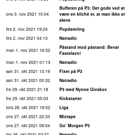
Buffeten på P3
: Det gode ved at
ons 3. nov 2021
10:04
være en kliché er, at man ikke er
alene
tirs 2. nov 2021
19:24
Popdatering
tirs 2. nov 2021
04:13
Natradio
Påstand mod påstand
: Bevar
man 1. nov 2021
16:52
Fastelavn!
man 1. nov 2021
01:13
Natradio
søn 31. okt 2021
13:19
Fixet på P3
søn 31. okt 2021
00:32
Natradio
fre 29. okt 2021
21:18
P3 med Nynne Givskov
fre 29. okt 2021
05:03
Kickstarter
tors 28. okt 2021
18:02
Liga
ons 27. okt 2021
22:33
Mixtape
ons 27. okt 2021
08:04
Go’ Morgen P3
tirs 26. okt 2021
02:37
Natradio