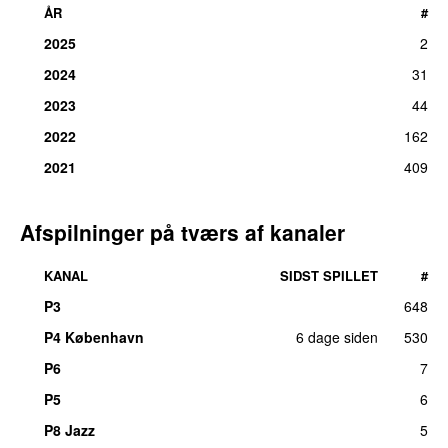
ÅR
#
2025
2
2024
31
2023
44
2022
162
2021
409
Afspilninger på tværs af kanaler
KANAL
SIDST SPILLET
#
P3
648
P4 København
6 dage siden
530
P6
7
P5
6
P8 Jazz
5