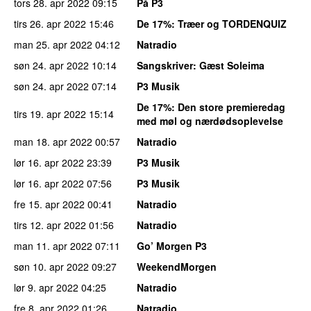
tors 28. apr 2022
09:15
På P3
tirs 26. apr 2022
15:46
De 17%
: Træer og TORDENQUIZ
man 25. apr 2022
04:12
Natradio
søn 24. apr 2022
10:14
Sangskriver
: Gæst Soleima
søn 24. apr 2022
07:14
P3 Musik
De 17%
: Den store premieredag
tirs 19. apr 2022
15:14
med møl og nærdødsoplevelse
man 18. apr 2022
00:57
Natradio
lør 16. apr 2022
23:39
P3 Musik
lør 16. apr 2022
07:56
P3 Musik
fre 15. apr 2022
00:41
Natradio
tirs 12. apr 2022
01:56
Natradio
man 11. apr 2022
07:11
Go’ Morgen P3
søn 10. apr 2022
09:27
WeekendMorgen
lør 9. apr 2022
04:25
Natradio
fre 8. apr 2022
01:26
Natradio