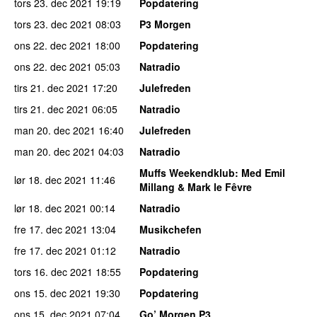
tors 23. dec 2021
19:19
Popdatering
tors 23. dec 2021
08:03
P3 Morgen
ons 22. dec 2021
18:00
Popdatering
ons 22. dec 2021
05:03
Natradio
tirs 21. dec 2021
17:20
Julefreden
tirs 21. dec 2021
06:05
Natradio
man 20. dec 2021
16:40
Julefreden
man 20. dec 2021
04:03
Natradio
Muffs Weekendklub
: Med Emil
lør 18. dec 2021
11:46
Millang & Mark le Fêvre
lør 18. dec 2021
00:14
Natradio
fre 17. dec 2021
13:04
Musikchefen
fre 17. dec 2021
01:12
Natradio
tors 16. dec 2021
18:55
Popdatering
ons 15. dec 2021
19:30
Popdatering
ons 15. dec 2021
07:04
Go’ Morgen P3