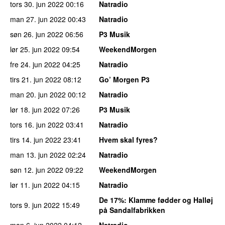
tors 30. jun 2022
00:16
Natradio
man 27. jun 2022
00:43
Natradio
søn 26. jun 2022
06:56
P3 Musik
lør 25. jun 2022
09:54
WeekendMorgen
fre 24. jun 2022
04:25
Natradio
tirs 21. jun 2022
08:12
Go’ Morgen P3
man 20. jun 2022
00:12
Natradio
lør 18. jun 2022
07:26
P3 Musik
tors 16. jun 2022
03:41
Natradio
tirs 14. jun 2022
23:41
Hvem skal fyres?
man 13. jun 2022
02:24
Natradio
søn 12. jun 2022
09:22
WeekendMorgen
lør 11. jun 2022
04:15
Natradio
De 17%
: Klamme fødder og Halløj
tors 9. jun 2022
15:49
på Sandalfabrikken
man 6. jun 2022
04:12
Natradio