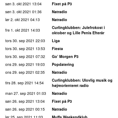
søn 3. okt 2021
13:04
Fixet på P3
søn 3. okt 2021
01:36
Natradio
lør 2. okt 2021
04:13
Natradio
Curlingklubben
: Julefrokost i
fre 1. okt 2021
14:03
oktober og Lille Penis Efterår
tors 30. sep 2021
22:03
Liga
tors 30. sep 2021
13:53
Fiesta
tors 30. sep 2021
07:32
Go’ Morgen P3
ons 29. sep 2021
19:03
Popdatering
ons 29. sep 2021
02:35
Natradio
Curlingklubben
: Ulovlig musik og
tirs 28. sep 2021
14:54
højreorienteret radio
man 27. sep 2021
01:03
Natradio
søn 26. sep 2021
13:04
Fixet på P3
søn 26. sep 2021
00:15
Natradio
lør 25. sep 2021
11:03
Muffs Weekendklub