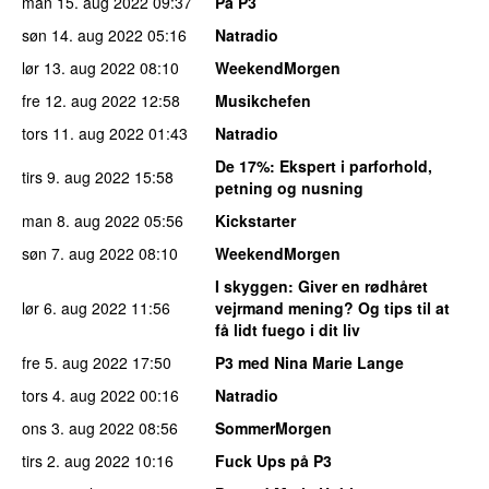
man 15. aug 2022
09:37
På P3
søn 14. aug 2022
05:16
Natradio
lør 13. aug 2022
08:10
WeekendMorgen
fre 12. aug 2022
12:58
Musikchefen
tors 11. aug 2022
01:43
Natradio
De 17%
: Ekspert i parforhold,
tirs 9. aug 2022
15:58
petning og nusning
man 8. aug 2022
05:56
Kickstarter
søn 7. aug 2022
08:10
WeekendMorgen
I skyggen
: Giver en rødhåret
lør 6. aug 2022
11:56
vejrmand mening? Og tips til at
få lidt fuego i dit liv
fre 5. aug 2022
17:50
P3 med Nina Marie Lange
tors 4. aug 2022
00:16
Natradio
ons 3. aug 2022
08:56
SommerMorgen
tirs 2. aug 2022
10:16
Fuck Ups på P3