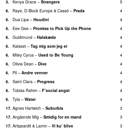
3.
Kenya Grace
–
Strangers
5
UU
6.
Raye
,
D-Block Europe
&
Cassö
–
Prada
4
6.
Dua Lipa
–
Houdini
4
6.
Eee Gee
–
Promise to Pick Up the Phone
4
6.
Guldimund
–
Halskæde
4
6.
Kalaset
–
Tag mig som jeg er
4
UU
6.
Miley Cyrus
–
Used to Be Young
4
6.
Olivia Dean
–
Dive
4
UU
6.
Pil
–
Andre venner
4
6.
Saint Clara
–
Progress
4
6.
Tobias Rahim
–
F’social angst
4
6.
Tyla
–
Water
4
UU
17.
Agnes Hartwich
–
Suburbia
3
17.
Angående Mig
–
Smidig for en mand
3
17.
Artigeardit
&
Lamin
–
Vi ku’ blive
3