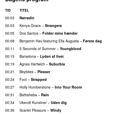
TID
TITEL
00:03
Natradio
00:03
Kenya Grace
–
Strangers
UU
00:05
Dos Santos
–
Folder mine hænder
UU
00:08
Benjamin Hav
featuring
Ella Augusta
–
Første dag
UU
00:11
5 Seconds of Summer
–
Youngblood
00:15
Barselona
–
Lyden af livet
00:19
Agnes Hartwich
–
Suburbia
00:21
Bbybites
–
Pleaser
00:24
Fool
–
Strapped
UU
00:27
Holly Humberstone
–
Into Your Room
00:31
Bathsheba
–
Rain
UU
00:34
Ukendt Kunstner
–
Uden dig
00:36
Scarlet Pleasure
–
Windy
UU