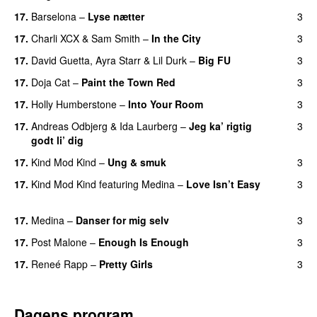
17.
Barselona
–
Lyse nætter
3
17.
Charli XCX
&
Sam Smith
–
In the City
3
17.
David Guetta
,
Ayra Starr
&
Lil Durk
–
Big FU
3
UU
17.
Doja Cat
–
Paint the Town Red
3
17.
Holly Humberstone
–
Into Your Room
3
17.
Andreas Odbjerg
&
Ida Laurberg
–
Jeg ka’ rigtig
3
godt li’ dig
17.
Kind Mod Kind
–
Ung & smuk
3
17.
Kind Mod Kind
featuring
Medina
–
Love Isn’t Easy
3
UU
17.
Medina
–
Danser for mig selv
3
17.
Post Malone
–
Enough Is Enough
3
17.
Reneé Rapp
–
Pretty Girls
3
Dagens program