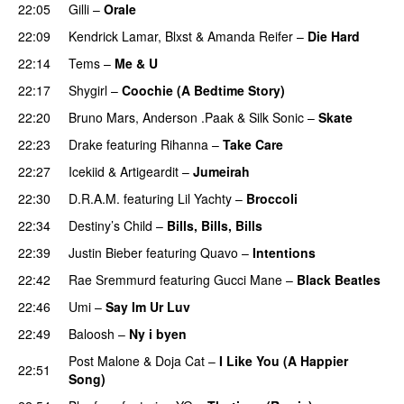
22:05
Gilli
–
Orale
22:09
Kendrick Lamar
,
Blxst
&
Amanda Reifer
–
Die Hard
22:14
Tems
–
Me & U
UU
22:17
Shygirl
–
Coochie (A Bedtime Story)
22:20
Bruno Mars
,
Anderson .Paak
&
Silk Sonic
–
Skate
22:23
Drake
featuring
Rihanna
–
Take Care
UU
22:27
Icekiid
&
Artigeardit
–
Jumeirah
22:30
D.R.A.M.
featuring
Lil Yachty
–
Broccoli
22:34
Destiny’s Child
–
Bills, Bills, Bills
22:39
Justin Bieber
featuring
Quavo
–
Intentions
22:42
Rae Sremmurd
featuring
Gucci Mane
–
Black Beatles
22:46
Umi
–
Say Im Ur Luv
22:49
Baloosh
–
Ny i byen
Post Malone
&
Doja Cat
–
I Like You (A Happier
22:51
Song)
UU