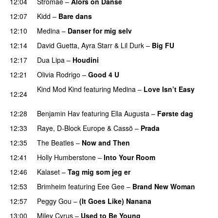
12:04
Stromae
–
Alors on Danse
UU
12:07
Kidd
–
Bare dans
12:10
Medina
–
Danser for mig selv
12:14
David Guetta
,
Ayra Starr
&
Lil Durk
–
Big FU
UU
12:17
Dua Lipa
–
Houdini
12:21
Olivia Rodrigo
–
Good 4 U
Kind Mod Kind
featuring
Medina
–
Love Isn’t Easy
12:24
UU
12:28
Benjamin Hav
featuring
Ella Augusta
–
Første dag
UU
12:33
Raye
,
D-Block Europe
&
Cassö
–
Prada
12:35
The Beatles
–
Now and Then
PREMIERE
12:41
Holly Humberstone
–
Into Your Room
12:46
Kalaset
–
Tag mig som jeg er
UU
12:53
Brimheim
featuring
Eee Gee
–
Brand New Woman
12:57
Peggy Gou
–
(It Goes Like) Nanana
UU
13:00
Miley Cyrus
–
Used to Be Young