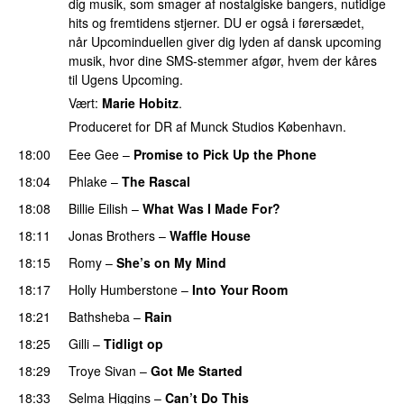
dig musik, som smager af nostalgiske bangers, nutidige
hits og fremtidens stjerner. DU er også i førersædet,
når Upcominduellen giver dig lyden af dansk upcoming
musik, hvor dine SMS-stemmer afgør, hvem der kåres
til Ugens Upcoming.
Vært:
Marie Hobitz
.
Produceret for DR af Munck Studios København.
18:00
Eee Gee
–
Promise to Pick Up the Phone
18:04
Phlake
–
The Rascal
18:08
Billie Eilish
–
What Was I Made For?
UU
18:11
Jonas Brothers
–
Waffle House
UU
18:15
Romy
–
She’s on My Mind
UU
18:17
Holly Humberstone
–
Into Your Room
18:21
Bathsheba
–
Rain
UU
18:25
Gilli
–
Tidligt op
UU
18:29
Troye Sivan
–
Got Me Started
UU
18:33
Selma Higgins
–
Can’t Do This