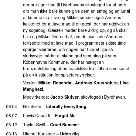
derfor ringer han til Dyrehavens skovfoged for at høre,
om man ikke bare kunne give dem en smøg og en lur til
at komme sig. Liva og Mikkel sender også Andreas i
køkkenet for at lave mad til en gæst, der har udgivet en
ny kogebog. Gæsten møder bare aldrig op, og så skal
Liva og Mikkel finde ud af, om de skal lade Andreas
fortsætte med at lave mad. I programmets sidste time
spørger værterne, om nogen har fundet lige så
sindssyge måder at skabe god stemning på som
Københavns Kommune, der har hængt en
bronzeafstøbning af en toastskive fra Lidl op som kunst
på en institution for spiseforstyrrelser.
Værter:
Mikkel Rosendal
,
Andreas Kousholt
og
Liva
Manghezi
.
Medvirkende:
Jacob Skriver
, skovfoged i Dyrehaven.
06:04
Brimheim
–
Literally Everything
UU
06:07
Lewis Capaldi
–
Forget Me
06:12
Taylor Swift
–
Cruel Summer
06:16
Ukendt Kunstner
–
Uden dig