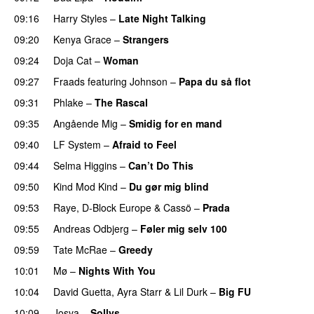
09:16
Harry Styles
–
Late Night Talking
09:20
Kenya Grace
–
Strangers
UU
09:24
Doja Cat
–
Woman
09:27
Fraads
featuring
Johnson
–
Papa du så flot
UU
09:31
Phlake
–
The Rascal
09:35
Angående Mig
–
Smidig for en mand
09:40
LF System
–
Afraid to Feel
UU
09:44
Selma Higgins
–
Can’t Do This
09:50
Kind Mod Kind
–
Du gør mig blind
UU
09:53
Raye
,
D-Block Europe
&
Cassö
–
Prada
09:55
Andreas Odbjerg
–
Føler mig selv 100
09:59
Tate McRae
–
Greedy
10:01
Mø
–
Nights With You
10:04
David Guetta
,
Ayra Starr
&
Lil Durk
–
Big FU
UU
10:09
Josva
–
Sollys