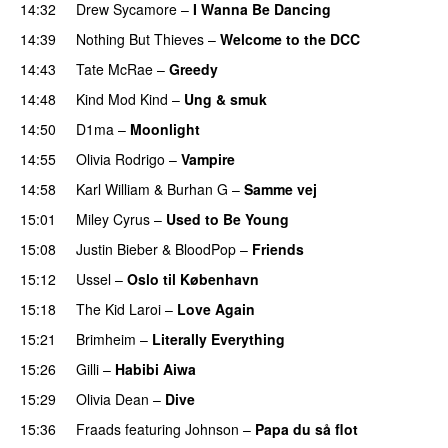
14:32
Drew Sycamore
–
I Wanna Be Dancing
14:39
Nothing But Thieves
–
Welcome to the DCC
UU
14:43
Tate McRae
–
Greedy
14:48
Kind Mod Kind
–
Ung & smuk
14:50
D1ma
–
Moonlight
14:55
Olivia Rodrigo
–
Vampire
UU
14:58
Karl William
&
Burhan G
–
Samme vej
15:01
Miley Cyrus
–
Used to Be Young
15:08
Justin Bieber
&
BloodPop
–
Friends
15:12
Ussel
–
Oslo til København
15:18
The Kid Laroi
–
Love Again
15:21
Brimheim
–
Literally Everything
UU
15:26
Gilli
–
Habibi Aiwa
15:29
Olivia Dean
–
Dive
UU
15:36
Fraads
featuring
Johnson
–
Papa du så flot
UU