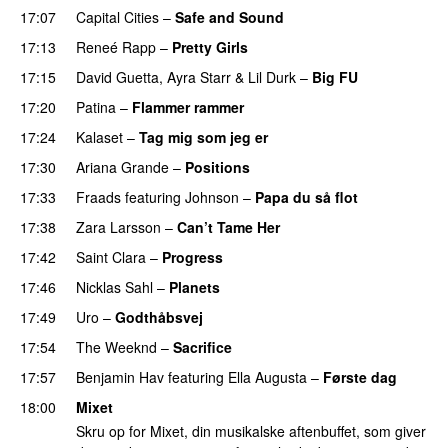
17:07
Capital Cities
–
Safe and Sound
17:13
Reneé Rapp
–
Pretty Girls
17:15
David Guetta
,
Ayra Starr
&
Lil Durk
–
Big FU
UU
17:20
Patina
–
Flammer rammer
UU
17:24
Kalaset
–
Tag mig som jeg er
UU
17:30
Ariana Grande
–
Positions
17:33
Fraads
featuring
Johnson
–
Papa du så flot
UU
17:38
Zara Larsson
–
Can’t Tame Her
17:42
Saint Clara
–
Progress
17:46
Nicklas Sahl
–
Planets
17:49
Uro
–
Godthåbsvej
17:54
The Weeknd
–
Sacrifice
17:57
Benjamin Hav
featuring
Ella Augusta
–
Første dag
UU
18:00
Mixet
Skru op for Mixet, din musikalske aftenbuffet, som giver