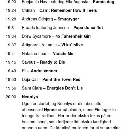
19:20
Benjamin Hav
featuring
Ella Augusta
–
Første dag
UU
19:24
Chinah
–
Can’t Remember How It Feels
UU
19:28
Andreas Odbjerg
–
Smugryger
19:31
Fraads
featuring
Johnson
–
Papa du så flot
UU
19:34
Drew Sycamore
–
45 Fahrenheit Girl
19:37
Artigeardit
&
Lamin
–
Vi ku’ blive
19:41
Natasha Imani
–
Violate Me
PREMIERE
19:45
Saveus
–
Ready to Die
UU
19:49
Pil
–
Andre venner
19:53
Doja Cat
–
Paint the Town Red
19:56
Saint Clara
–
Energies Don’t Lie
UU
20:00
Neonlys
Ugen er startet, og Neonlys er din absolutte
aftensnack!
Nynne
er på pinden, mens
Fie
tager to
fridage fra radioen. Her er der ekstra fokus på én
bestemt sang, som fortjener lidt ekstra kærlighed
gennem ugen. Du får altså mulighed for at smøre dine