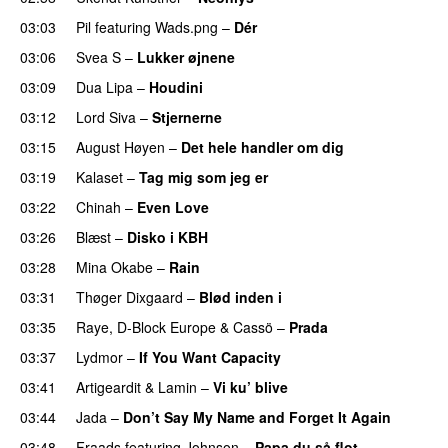
03:03
Pil
featuring
Wads.png
–
Dér
03:06
Svea S
–
Lukker øjnene
03:09
Dua Lipa
–
Houdini
03:12
Lord Siva
–
Stjernerne
03:15
August Høyen
–
Det hele handler om dig
UU
03:19
Kalaset
–
Tag mig som jeg er
UU
03:22
Chinah
–
Even Love
UU
03:26
Blæst
–
Disko i KBH
03:28
Mina Okabe
–
Rain
03:31
Thøger Dixgaard
–
Blød inden i
UU
03:35
Raye
,
D-Block Europe
&
Cassö
–
Prada
03:37
Lydmor
–
If You Want Capacity
03:41
Artigeardit
&
Lamin
–
Vi ku’ blive
03:44
Jada
–
Don’t Say My Name and Forget It Again
03:48
Fraads
featuring
Johnson
–
Papa du så flot
UU