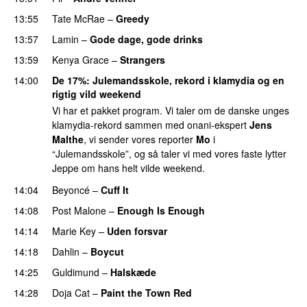
13:55
Tate McRae
–
Greedy
13:57
Lamin
–
Gode dage, gode drinks
13:59
Kenya Grace
–
Strangers
UU
14:00
De 17%
: Julemandsskole, rekord i klamydia og en
rigtig vild weekend
Vi har et pakket program. Vi taler om de danske unges
klamydia-rekord sammen med onani-ekspert
Jens
Malthe
, vi sender vores reporter
Mo
i
“Julemandsskole”, og så taler vi med vores faste lytter
Jeppe om hans helt vilde weekend.
14:04
Beyoncé
–
Cuff It
14:08
Post Malone
–
Enough Is Enough
14:14
Marie Key
–
Uden forsvar
14:18
Dahlin
–
Boycut
UU
14:25
Guldimund
–
Halskæde
14:28
Doja Cat
–
Paint the Town Red