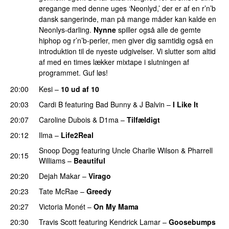
øregange med denne uges ‘Neonlyd,’ der er af en r’n’b
dansk sangerinde, man på mange måder kan kalde en
Neonlys-darling.
Nynne
spiller også alle de gemte
hiphop og r’n’b-perler, men giver dig samtidig også en
introduktion til de nyeste udgivelser. Vi slutter som altid
af med en times lækker mixtape i slutningen af
programmet. Guf løs!
20:00
Kesi
–
10 ud af 10
20:03
Cardi B
featuring
Bad Bunny
&
J Balvin
–
I Like It
UU
20:07
Caroline Dubois
&
D1ma
–
Tilfældigt
20:12
Ilma
–
Life2Real
Snoop Dogg
featuring
Uncle Charlie Wilson
&
Pharrell
20:15
Williams
–
Beautiful
20:20
Dejah Makar
–
Virago
20:23
Tate McRae
–
Greedy
20:27
Victoria Monét
–
On My Mama
20:30
Travis Scott
featuring
Kendrick Lamar
–
Goosebumps