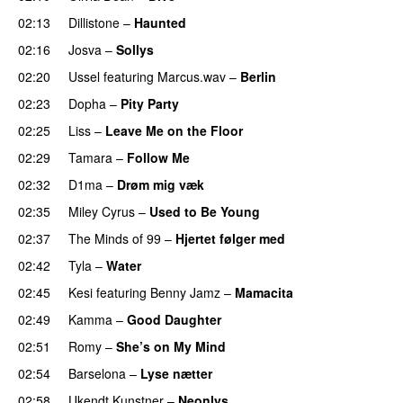
02:13
Dillistone
–
Haunted
UU
02:16
Josva
–
Sollys
02:20
Ussel
featuring
Marcus.wav
–
Berlin
02:23
Dopha
–
Pity Party
02:25
Liss
–
Leave Me on the Floor
02:29
Tamara
–
Follow Me
02:32
D1ma
–
Drøm mig væk
UU
02:35
Miley Cyrus
–
Used to Be Young
02:37
The Minds of 99
–
Hjertet følger med
02:42
Tyla
–
Water
UU
02:45
Kesi
featuring
Benny Jamz
–
Mamacita
UU
02:49
Kamma
–
Good Daughter
UU
02:51
Romy
–
She’s on My Mind
UU
02:54
Barselona
–
Lyse nætter
02:58
Ukendt Kunstner
–
Neonlys
UU