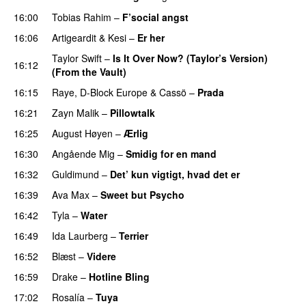
16:00
Tobias Rahim
–
F’social angst
16:06
Artigeardit
&
Kesi
–
Er her
Taylor Swift
–
Is It Over Now? (Taylor’s Version)
16:12
(From the Vault)
16:15
Raye
,
D-Block Europe
&
Cassö
–
Prada
16:21
Zayn Malik
–
Pillowtalk
16:25
August Høyen
–
Ærlig
16:30
Angående Mig
–
Smidig for en mand
16:32
Guldimund
–
Det’ kun vigtigt, hvad det er
UU
16:39
Ava Max
–
Sweet but Psycho
16:42
Tyla
–
Water
UU
16:49
Ida Laurberg
–
Terrier
UU
16:52
Blæst
–
Videre
16:59
Drake
–
Hotline Bling
17:02
Rosalía
–
Tuya