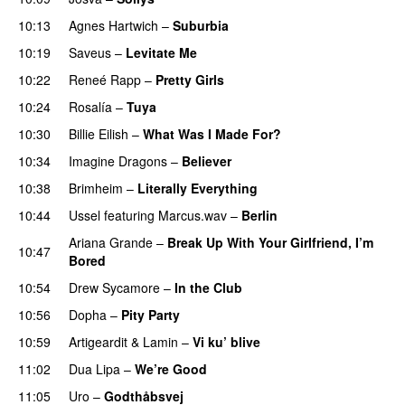
10:13
Agnes Hartwich
–
Suburbia
10:19
Saveus
–
Levitate Me
UU
10:22
Reneé Rapp
–
Pretty Girls
10:24
Rosalía
–
Tuya
10:30
Billie Eilish
–
What Was I Made For?
UU
10:34
Imagine Dragons
–
Believer
10:38
Brimheim
–
Literally Everything
UU
10:44
Ussel
featuring
Marcus.wav
–
Berlin
Ariana Grande
–
Break Up With Your Girlfriend, I’m
10:47
Bored
10:54
Drew Sycamore
–
In the Club
10:56
Dopha
–
Pity Party
10:59
Artigeardit
&
Lamin
–
Vi ku’ blive
11:02
Dua Lipa
–
We’re Good
11:05
Uro
–
Godthåbsvej