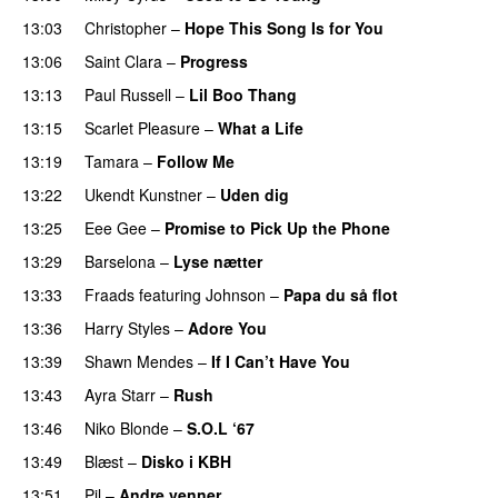
13:03
Christopher
–
Hope This Song Is for You
13:06
Saint Clara
–
Progress
13:13
Paul Russell
–
Lil Boo Thang
PREMIERE
13:15
Scarlet Pleasure
–
What a Life
13:19
Tamara
–
Follow Me
13:22
Ukendt Kunstner
–
Uden dig
13:25
Eee Gee
–
Promise to Pick Up the Phone
13:29
Barselona
–
Lyse nætter
13:33
Fraads
featuring
Johnson
–
Papa du så flot
UU
13:36
Harry Styles
–
Adore You
13:39
Shawn Mendes
–
If I Can’t Have You
13:43
Ayra Starr
–
Rush
13:46
Niko Blonde
–
S.O.L ‘67
13:49
Blæst
–
Disko i KBH
13:51
Pil
–
Andre venner