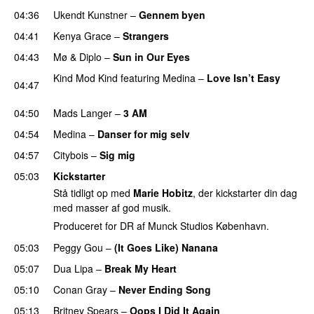
04:36
Ukendt Kunstner
–
Gennem byen
04:41
Kenya Grace
–
Strangers
UU
04:43
Mø
&
Diplo
–
Sun in Our Eyes
Kind Mod Kind
featuring
Medina
–
Love Isn’t Easy
04:47
UU
04:50
Mads Langer
–
3 AM
04:54
Medina
–
Danser for mig selv
04:57
Citybois
–
Sig mig
05:03
Kickstarter
Stå tidligt op med
Marie Hobitz
, der kickstarter din dag
med masser af god musik.
Produceret for DR af Munck Studios København.
05:03
Peggy Gou
–
(It Goes Like) Nanana
UU
05:07
Dua Lipa
–
Break My Heart
UU
05:10
Conan Gray
–
Never Ending Song
UU
05:13
Britney Spears
–
Oops I Did It Again