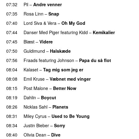
07:32
Pil
–
Andre venner
07:35
Rosa Linn
–
Snap
07:40
Lord Siva
&
Vera
–
Oh My God
07:44
Danser Med Piger
featuring
Kidd
–
Kemikalier
UU
07:45
Blæst
–
Videre
07:50
Guldimund
–
Halskæde
07:56
Fraads
featuring
Johnson
–
Papa du så flot
UU
08:04
Kalaset
–
Tag mig som jeg er
UU
08:08
Emil Kruse
–
Væbnet med vinger
UU
08:15
Post Malone
–
Better Now
08:19
Dahlin
–
Boycut
UU
08:26
Nicklas Sahl
–
Planets
08:31
Miley Cyrus
–
Used to Be Young
08:34
Justin Bieber
–
Sorry
08:40
Olivia Dean
–
Dive
UU