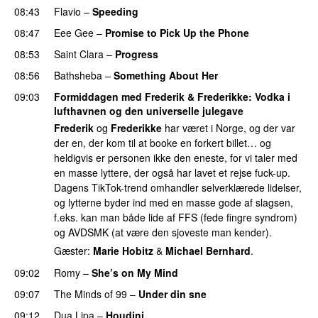
08:43
Flavio
–
Speeding
08:47
Eee Gee
–
Promise to Pick Up the Phone
08:53
Saint Clara
–
Progress
08:56
Bathsheba
–
Something About Her
09:03
Formiddagen med Frederik & Frederikke
: Vodka i
lufthavnen og den universelle julegave
Frederik
og
Frederikke
har været i Norge, og der var
der en, der kom til at booke en forkert billet… og
heldigvis er personen ikke den eneste, for vi taler med
en masse lyttere, der også har lavet et rejse fuck-up.
Dagens TikTok-trend omhandler selverklærede lidelser,
og lytterne byder ind med en masse gode af slagsen,
f.eks. kan man både lide af FFS (fede fingre syndrom)
og AVDSMK (at være den sjoveste man kender).
Gæster:
Marie Hobitz
&
Michael Bernhard
.
09:02
Romy
–
She’s on My Mind
UU
09:07
The Minds of 99
–
Under din sne
UU
09:12
Dua Lipa
–
Houdini