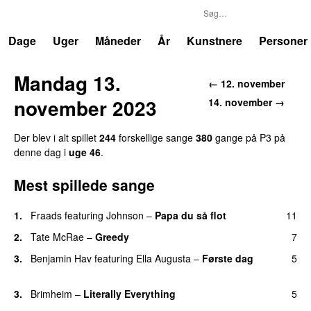
P3
Trends
Dage
Uger
Måneder
År
Kunstnere
Personer
Mandag 13.
← 12. november
november 2023
14. november →
Der blev i alt spillet
244
forskellige sange
380
gange på P3 på
denne dag i
uge 46
.
Mest spillede sange
1.
Fraads
featuring
Johnson
–
Papa du så flot
11
UU
2.
Tate McRae
–
Greedy
7
3.
Benjamin Hav
featuring
Ella Augusta
–
Første dag
5
UU
3.
Brimheim
–
Literally Everything
5
UU