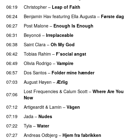
06:19
Christopher
–
Leap of Faith
06:24
Benjamin Hav
featuring
Ella Augusta
–
Første dag
UU
06:27
Post Malone
–
Enough Is Enough
06:31
Beyoncé
–
Irreplaceable
06:38
Saint Clara
–
Oh My God
06:42
Tobias Rahim
–
F’social angst
06:49
Olivia Rodrigo
–
Vampire
UU
06:57
Dos Santos
–
Folder mine hænder
UU
07:03
August Høyen
–
Ærlig
Lost Frequencies
&
Calum Scott
–
Where Are You
07:06
Now
07:12
Artigeardit
&
Lamin
–
Vågen
07:19
Jada
–
Nudes
UU
07:22
Tyla
–
Water
UU
07:27
Andreas Odbjerg
–
Hjem fra fabrikken