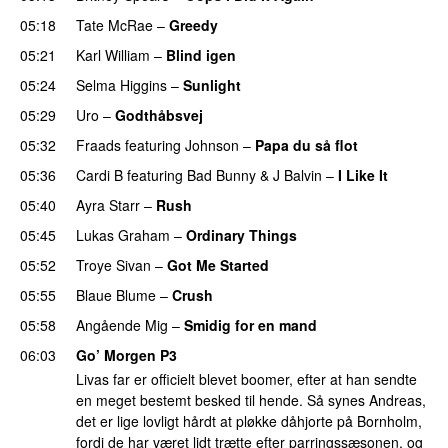
05:18
Tate McRae
–
Greedy
05:21
Karl William
–
Blind igen
05:24
Selma Higgins
–
Sunlight
UU
05:29
Uro
–
Godthåbsvej
05:32
Fraads
featuring
Johnson
–
Papa du så flot
UU
05:36
Cardi B
featuring
Bad Bunny
&
J Balvin
–
I Like It
UU
05:40
Ayra Starr
–
Rush
05:45
Lukas Graham
–
Ordinary Things
UU
05:52
Troye Sivan
–
Got Me Started
UU
05:55
Blaue Blume
–
Crush
UU
05:58
Angående Mig
–
Smidig for en mand
06:03
Go’ Morgen P3
Livas far er officielt blevet boomer, efter at han sendte
en meget bestemt besked til hende. Så synes Andreas,
det er lige lovligt hårdt at pløkke dåhjorte på Bornholm,
fordi de har været lidt trætte efter parringssæsonen, og