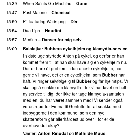
15:39
When Saints Go Machine
–
Gone
UU
15:47
Post Malone
–
Chemical
15:50
Pil
featuring
Wads.png
–
Dér
15:54
Dua Lipa
–
Houdini
15:57
Medina
–
Danser for mig selv
16:00
Balalajka
: Bubbers cykelhjelm og klamydia-service
I sidste uge styrtede Anton på cykel, og derfor er han
kommet frem til, at han skal have sig en cykelhjelm nu.
Der er bare ét problem - den eneste cykelhjelm, han
gerne vil have, det er en cykelhjelm, som
Bubber
har
haft. Vi ringer selvfølgelig til
Bubber
og får hjelmtips. Vi
skal også snakke om klamydia - for vi har lavet en helt
ny service til dig, der ikke tør tage klamydia-samtalen
med en, du har været sammen med! Vi sender også
vores reporter Emma til Gentofte for at snakke med
indbyggerne i den kommune, som den nye
skattereform går allerhårdest ud over - for er de
overhovedet okay?
Værter:
Anton Ringdal
og
Mathilde Muus
.