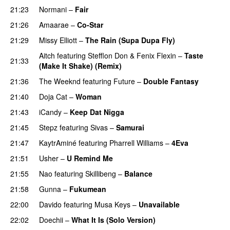
21:23
Normani
–
Fair
21:26
Amaarae
–
Co-Star
21:29
Missy Elliott
–
The Rain (Supa Dupa Fly)
Aitch
featuring
Stefflon Don
&
Fenix Flexin
–
Taste
21:33
(Make It Shake) (Remix)
21:36
The Weeknd
featuring
Future
–
Double Fantasy
21:40
Doja Cat
–
Woman
21:43
iCandy
–
Keep Dat Nigga
21:45
Stepz
featuring
Sivas
–
Samurai
21:47
KaytrAminé
featuring
Pharrell Williams
–
4Eva
UU
21:51
Usher
–
U Remind Me
21:55
Nao
featuring
Skillibeng
–
Balance
UU
21:58
Gunna
–
Fukumean
22:00
Davido
featuring
Musa Keys
–
Unavailable
22:02
Doechii
–
What It Is (Solo Version)