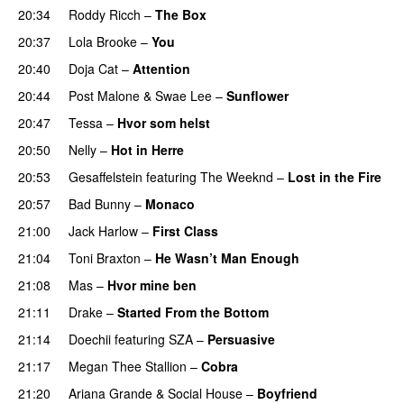
20:34
Roddy Ricch
–
The Box
20:37
Lola Brooke
–
You
20:40
Doja Cat
–
Attention
20:44
Post Malone
&
Swae Lee
–
Sunflower
20:47
Tessa
–
Hvor som helst
20:50
Nelly
–
Hot in Herre
20:53
Gesaffelstein
featuring
The Weeknd
–
Lost in the Fire
20:57
Bad Bunny
–
Monaco
21:00
Jack Harlow
–
First Class
UU
21:04
Toni Braxton
–
He Wasn’t Man Enough
21:08
Mas
–
Hvor mine ben
21:11
Drake
–
Started From the Bottom
21:14
Doechii
featuring
SZA
–
Persuasive
21:17
Megan Thee Stallion
–
Cobra
21:20
Ariana Grande
&
Social House
–
Boyfriend