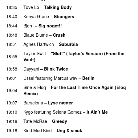
18:35
Tove Lo
–
Talking Body
18:40
Kenya Grace
–
Strangers
UU
18:44
Bjørn
–
Sig noget!!
18:48
Blaue Blume
–
Crush
UU
18:51
Agnes Hartwich
–
Suburbia
Taylor Swift
–
“Slut!” (Taylor’s Version) (From the
18:55
Vault)
18:58
Dayyani
–
Blink Twice
UU
19:01
Ussel
featuring
Marcus.wav
–
Berlin
Siné
&
Eloq
–
For the Last Time Once Again (Eloq
19:04
Remix)
19:07
Barselona
–
Lyse nætter
19:10
Kygo
featuring
Selena Gomez
–
It Ain’t Me
19:16
Tate McRae
–
Greedy
19:18
Kind Mod Kind
–
Ung & smuk