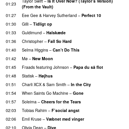
Taylor Swift
–
Is It Over Now? (Taylor’s Version)
01:23
(From the Vault)
01:27
Eee Gee
&
Harvey Sutherland
–
Perfect 10
01:30
Gilli
–
Tidligt op
UU
01:33
Guldimund
–
Halskæde
01:36
Christopher
–
Fall So Hard
01:40
Selma Higgins
–
Can’t Do This
01:42
Mø
–
New Moon
01:45
Fraads
featuring
Johnson
–
Papa du så flot
UU
01:48
Statisk
–
Højhus
UU
01:51
Charli XCX
&
Sam Smith
–
In the City
01:54
When Saints Go Machine
–
Gone
UU
01:57
Soleima
–
Cheers for the Tears
02:03
Tobias Rahim
–
F’social angst
02:06
Emil Kruse
–
Væbnet med vinger
UU
02:10
Olivia Dean
–
Dive
UU