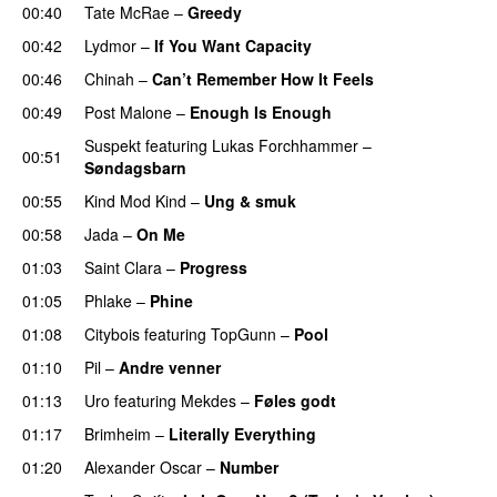
00:40
Tate McRae
–
Greedy
00:42
Lydmor
–
If You Want Capacity
00:46
Chinah
–
Can’t Remember How It Feels
UU
00:49
Post Malone
–
Enough Is Enough
Suspekt
featuring
Lukas Forchhammer
–
00:51
Søndagsbarn
00:55
Kind Mod Kind
–
Ung & smuk
00:58
Jada
–
On Me
01:03
Saint Clara
–
Progress
01:05
Phlake
–
Phine
01:08
Citybois
featuring
TopGunn
–
Pool
01:10
Pil
–
Andre venner
01:13
Uro
featuring
Mekdes
–
Føles godt
01:17
Brimheim
–
Literally Everything
UU
01:20
Alexander Oscar
–
Number