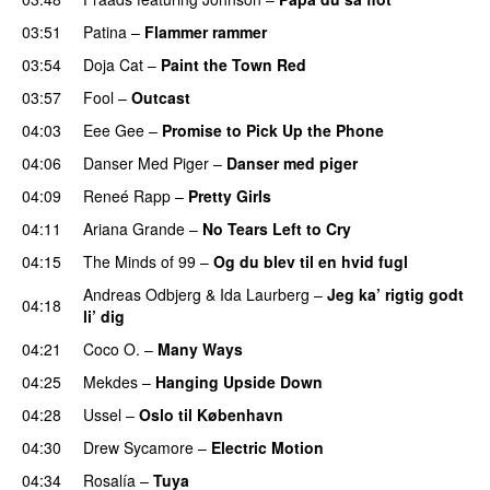
03:51
Patina
–
Flammer rammer
UU
03:54
Doja Cat
–
Paint the Town Red
03:57
Fool
–
Outcast
04:03
Eee Gee
–
Promise to Pick Up the Phone
04:06
Danser Med Piger
–
Danser med piger
04:09
Reneé Rapp
–
Pretty Girls
04:11
Ariana Grande
–
No Tears Left to Cry
04:15
The Minds of 99
–
Og du blev til en hvid fugl
Andreas Odbjerg
&
Ida Laurberg
–
Jeg ka’ rigtig godt
04:18
li’ dig
04:21
Coco O.
–
Many Ways
04:25
Mekdes
–
Hanging Upside Down
04:28
Ussel
–
Oslo til København
04:30
Drew Sycamore
–
Electric Motion
UU
04:34
Rosalía
–
Tuya