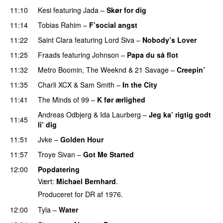
11:10
Kesi
featuring
Jada
–
Skør for dig
11:14
Tobias Rahim
–
F’social angst
11:22
Saint Clara
featuring
Lord Siva
–
Nobody’s Lover
11:25
Fraads
featuring
Johnson
–
Papa du så flot
UU
11:32
Metro Boomin
,
The Weeknd
&
21 Savage
–
Creepin’
11:35
Charli XCX
&
Sam Smith
–
In the City
11:41
The Minds of 99
–
K før ærlighed
Andreas Odbjerg
&
Ida Laurberg
–
Jeg ka’ rigtig godt
11:45
li’ dig
11:51
Jvke
–
Golden Hour
UU
11:57
Troye Sivan
–
Got Me Started
UU
12:00
Popdatering
Vært:
Michael Bernhard
.
Produceret for DR af 1976.
12:00
Tyla
–
Water
UU