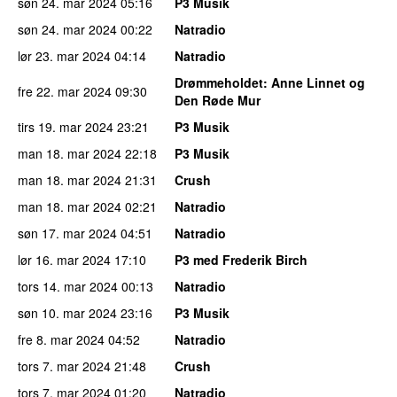
søn 24. mar 2024
05:16
P3 Musik
søn 24. mar 2024
00:22
Natradio
lør 23. mar 2024
04:14
Natradio
Drømmeholdet
: Anne Linnet og
fre 22. mar 2024
09:30
Den Røde Mur
tirs 19. mar 2024
23:21
P3 Musik
man 18. mar 2024
22:18
P3 Musik
man 18. mar 2024
21:31
Crush
man 18. mar 2024
02:21
Natradio
søn 17. mar 2024
04:51
Natradio
lør 16. mar 2024
17:10
P3 med Frederik Birch
tors 14. mar 2024
00:13
Natradio
søn 10. mar 2024
23:16
P3 Musik
fre 8. mar 2024
04:52
Natradio
tors 7. mar 2024
21:48
Crush
tors 7. mar 2024
01:20
Natradio