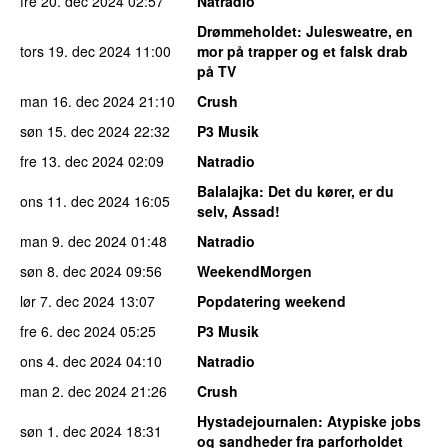
fre 20. dec 2024
02:57
Natradio
Drømmeholdet
: Julesweatre, en
tors 19. dec 2024
11:00
mor på trapper og et falsk drab
på TV
man 16. dec 2024
21:10
Crush
søn 15. dec 2024
22:32
P3 Musik
fre 13. dec 2024
02:09
Natradio
Balalajka
: Det du kører, er du
ons 11. dec 2024
16:05
selv, Assad!
man 9. dec 2024
01:48
Natradio
søn 8. dec 2024
09:56
WeekendMorgen
lør 7. dec 2024
13:07
Popdatering weekend
fre 6. dec 2024
05:25
P3 Musik
ons 4. dec 2024
04:10
Natradio
man 2. dec 2024
21:26
Crush
Hystadejournalen
: Atypiske jobs
søn 1. dec 2024
18:31
og sandheder fra parforholdet