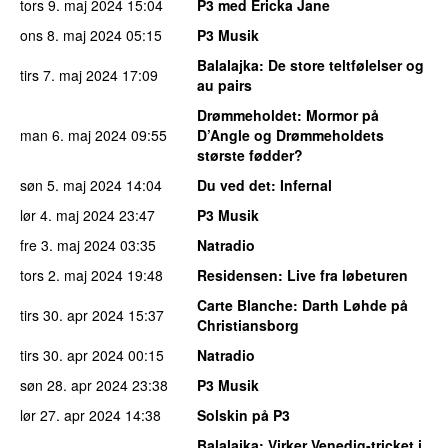
tors 9. maj 2024
15:04
P3 med Ericka Jane
ons 8. maj 2024
05:15
P3 Musik
Balalajka
: De store teltfølelser og
tirs 7. maj 2024
17:09
au pairs
Drømmeholdet
: Mormor på
man 6. maj 2024
09:55
D’Angle og Drømmeholdets
største fødder?
søn 5. maj 2024
14:04
Du ved det
: Infernal
lør 4. maj 2024
23:47
P3 Musik
fre 3. maj 2024
03:35
Natradio
tors 2. maj 2024
19:48
Residensen
: Live fra løbeturen
Carte Blanche
: Darth Løhde på
tirs 30. apr 2024
15:37
Christiansborg
tirs 30. apr 2024
00:15
Natradio
søn 28. apr 2024
23:38
P3 Musik
lør 27. apr 2024
14:38
Solskin på P3
Balalajka
: Virker Venedig-tricket i