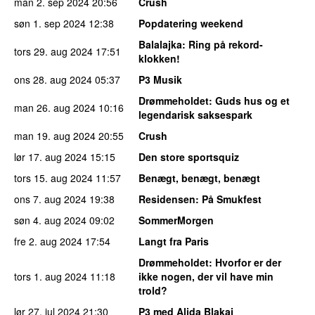
man 2. sep 2024
20:56
Crush
søn 1. sep 2024
12:38
Popdatering weekend
Balalajka
: Ring på rekord-
tors 29. aug 2024
17:51
klokken!
ons 28. aug 2024
05:37
P3 Musik
Drømmeholdet
: Guds hus og et
man 26. aug 2024
10:16
legendarisk saksespark
man 19. aug 2024
20:55
Crush
lør 17. aug 2024
15:15
Den store sportsquiz
tors 15. aug 2024
11:57
Benægt, benægt, benægt
ons 7. aug 2024
19:38
Residensen
: På Smukfest
søn 4. aug 2024
09:02
SommerMorgen
fre 2. aug 2024
17:54
Langt fra Paris
Drømmeholdet
: Hvorfor er der
tors 1. aug 2024
11:18
ikke nogen, der vil have min
trold?
lør 27. jul 2024
21:30
P3 med Alida Blakaj