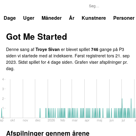
P3
Trends
Dage
Uger
Måneder
År
Kunstnere
Personer
Got Me Started
UU
Denne sang af
Troye Sivan
er blevet spillet
746
gange på P3
siden vi startede med at indeksere. Først registreret
tors 21. sep
2023
. Sidst spillet
for 4 dage siden
. Grafen viser afspilninger pr.
dag.
4
3
2
1
0
ep
okt
nov
dec
2026
feb
mar
apr
maj
jun
jul
Afspilninger gennem årene