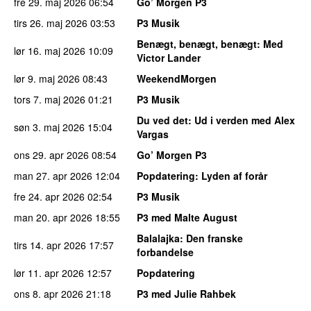
fre 29. maj 2026
06:54
Go’ Morgen P3
tirs 26. maj 2026
03:53
P3 Musik
Benægt, benægt, benægt
: Med
lør 16. maj 2026
10:09
Victor Lander
lør 9. maj 2026
08:43
WeekendMorgen
tors 7. maj 2026
01:21
P3 Musik
Du ved det
: Ud i verden med Alex
søn 3. maj 2026
15:04
Vargas
ons 29. apr 2026
08:54
Go’ Morgen P3
man 27. apr 2026
12:04
Popdatering
: Lyden af forår
fre 24. apr 2026
02:54
P3 Musik
man 20. apr 2026
18:55
P3 med Malte August
Balalajka
: Den franske
tirs 14. apr 2026
17:57
forbandelse
lør 11. apr 2026
12:57
Popdatering
ons 8. apr 2026
21:18
P3 med Julie Rahbek