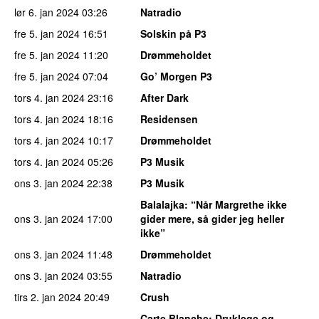
lør 6. jan 2024
03:26
Natradio
fre 5. jan 2024
16:51
Solskin på P3
fre 5. jan 2024
11:20
Drømmeholdet
fre 5. jan 2024
07:04
Go’ Morgen P3
tors 4. jan 2024
23:16
After Dark
tors 4. jan 2024
18:16
Residensen
tors 4. jan 2024
10:17
Drømmeholdet
tors 4. jan 2024
05:26
P3 Musik
ons 3. jan 2024
22:38
P3 Musik
Balalajka
: “Når Margrethe ikke
ons 3. jan 2024
17:00
gider mere, så gider jeg heller
ikke”
ons 3. jan 2024
11:48
Drømmeholdet
ons 3. jan 2024
03:55
Natradio
tirs 2. jan 2024
20:49
Crush
Carte Blanche
: Druklege og