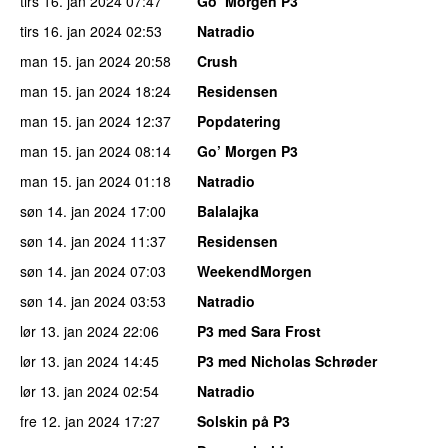
tirs 16. jan 2024
07:47
Go’ Morgen P3
tirs 16. jan 2024
02:53
Natradio
man 15. jan 2024
20:58
Crush
man 15. jan 2024
18:24
Residensen
man 15. jan 2024
12:37
Popdatering
man 15. jan 2024
08:14
Go’ Morgen P3
man 15. jan 2024
01:18
Natradio
søn 14. jan 2024
17:00
Balalajka
søn 14. jan 2024
11:37
Residensen
søn 14. jan 2024
07:03
WeekendMorgen
søn 14. jan 2024
03:53
Natradio
lør 13. jan 2024
22:06
P3 med Sara Frost
lør 13. jan 2024
14:45
P3 med Nicholas Schrøder
lør 13. jan 2024
02:54
Natradio
fre 12. jan 2024
17:27
Solskin på P3