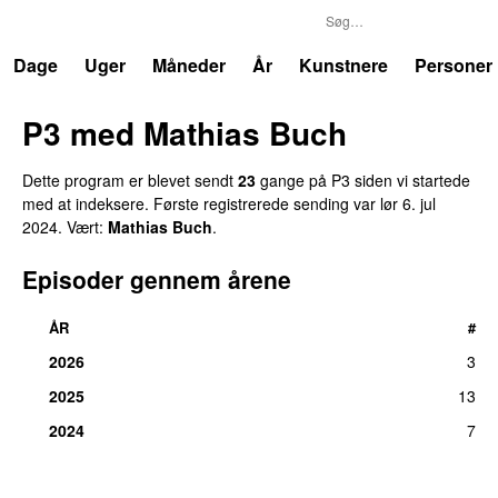
P3
Trends
Dage
Uger
Måneder
År
Kunstnere
Personer
P3 med Mathias Buch
Dette program er blevet sendt
23
gange på P3 siden vi startede
med at indeksere. Første registrerede sending var
lør 6. jul
2024
. Vært:
Mathias Buch
.
Episoder gennem årene
ÅR
#
2026
3
2025
13
2024
7