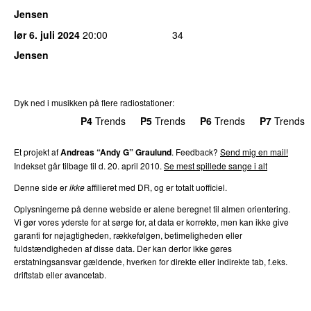
Jensen
lør 6. juli 2024
20:00
34
Jensen
Dyk ned i musikken på flere radiostationer:
P3
Trends
P4
Trends
P5
Trends
P6
Trends
P7
Trends
Et projekt af
Andreas “Andy G” Graulund
. Feedback?
Send mig en mail!
Indekset går tilbage til d. 20. april 2010.
Se mest spillede sange i alt
Denne side er
ikke
affilieret med DR, og er totalt uofficiel.
Oplysningerne på denne webside er alene beregnet til almen orientering.
Vi gør vores yderste for at sørge for, at data er korrekte, men kan ikke give
garanti for nøjagtigheden, rækkefølgen, betimeligheden eller
fuldstændigheden af disse data. Der kan derfor ikke gøres
erstatningsansvar gældende, hverken for direkte eller indirekte tab, f.eks.
driftstab eller avancetab.