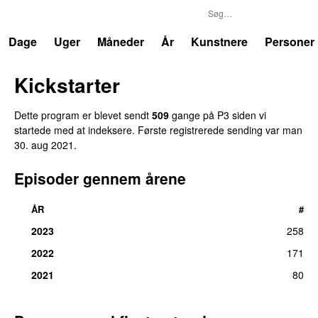
P3
Trends
Dage
Uger
Måneder
År
Kunstnere
Personer
Kickstarter
Dette program er blevet sendt
509
gange på P3 siden vi
startede med at indeksere. Første registrerede sending var
man
30. aug 2021
.
Episoder gennem årene
ÅR
#
2023
258
2022
171
2021
80