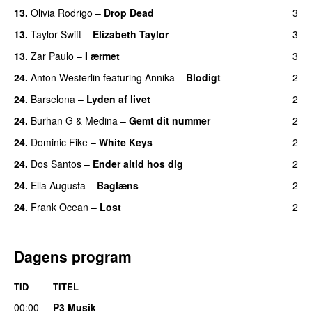
13.
Olivia Rodrigo
–
Drop Dead
3
13.
Taylor Swift
–
Elizabeth Taylor
3
13.
Zar Paulo
–
I ærmet
3
24.
Anton Westerlin
featuring
Annika
–
Blodigt
2
24.
Barselona
–
Lyden af livet
2
24.
Burhan G
&
Medina
–
Gemt dit nummer
2
24.
Dominic Fike
–
White Keys
2
UU
24.
Dos Santos
–
Ender altid hos dig
2
24.
Ella Augusta
–
Baglæns
2
24.
Frank Ocean
–
Lost
2
Dagens program
TID
TITEL
00:00
P3 Musik