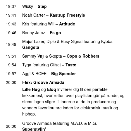
19:37
Wicky
–
Step
19:41
Noah Carter
–
Kastrup Freestyle
PREMIERE
19:43
Kris
featuring
Will
–
Attitude
19:46
Benny Jamz
–
Es go
Major Lazer
,
Diplo
&
Busy Signal
featuring
Kybba
–
19:49
Gangsta
19:51
Sammy Virji
&
Skepta
–
Cops & Robbers
19:54
Tyga
featuring
Offset
–
Taste
19:57
Aggi
&
RCEE
–
Big Spender
20:00
Flex
:
Groove Armada
Lille Høg
og
Eloq
inviterer dig til den perfekte
køkkenfest, hvor retten over playlisten går på runde, og
stemningen stiger til tonerne af de to producere og
venners favoritnumre inden for elektronisk musik og
hiphop.
Groove Armada
featuring
M.A.D.
&
M.G.
–
20:00
Superstylin’