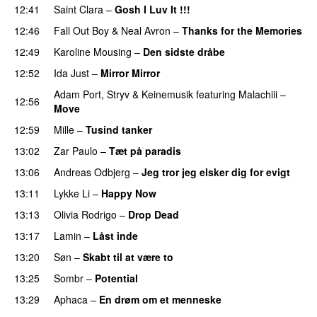
12:41
Saint Clara
–
Gosh I Luv It !!!
12:46
Fall Out Boy
&
Neal Avron
–
Thanks for the Memories
12:49
Karoline Mousing
–
Den sidste dråbe
12:52
Ida Just
–
Mirror Mirror
Adam Port
,
Stryv
&
Keinemusik
featuring
Malachiii
–
12:56
Move
UU
12:59
Mille
–
Tusind tanker
13:02
Zar Paulo
–
Tæt på paradis
13:06
Andreas Odbjerg
–
Jeg tror jeg elsker dig for evigt
13:11
Lykke Li
–
Happy Now
13:13
Olivia Rodrigo
–
Drop Dead
13:17
Lamin
–
Låst inde
13:20
Søn
–
Skabt til at være to
13:25
Sombr
–
Potential
UU
13:29
Aphaca
–
En drøm om et menneske
UU