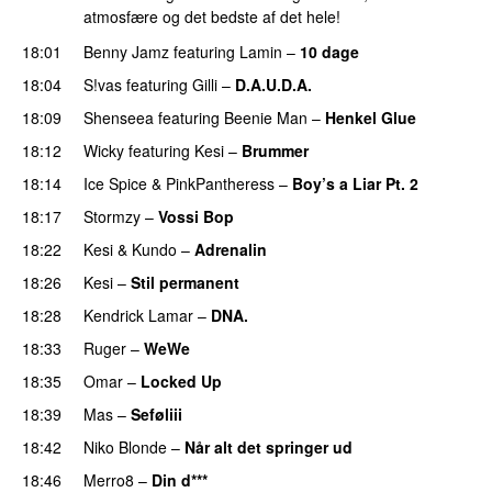
atmosfære og det bedste af det hele!
18:01
Benny Jamz
featuring
Lamin
–
10 dage
18:04
S!vas
featuring
Gilli
–
D.A.U.D.A.
18:09
Shenseea
featuring
Beenie Man
–
Henkel Glue
18:12
Wicky
featuring
Kesi
–
Brummer
18:14
Ice Spice
&
PinkPantheress
–
Boy’s a Liar Pt. 2
18:17
Stormzy
–
Vossi Bop
18:22
Kesi
&
Kundo
–
Adrenalin
18:26
Kesi
–
Stil permanent
PREMIERE
18:28
Kendrick Lamar
–
DNA.
18:33
Ruger
–
WeWe
18:35
Omar
–
Locked Up
18:39
Mas
–
Seføliii
18:42
Niko Blonde
–
Når alt det springer ud
PREMIERE
18:46
Merro8
–
Din d***