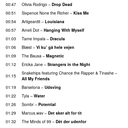
00:47
Olivia Rodrigo
–
Drop Dead
00:51
Sixpence None the Richer
–
Kiss Me
UU
00:54
Artigeardit
–
Louisiana
00:57
Ameli Dot
–
Hanging With Myself
01:03
Tame Impala
–
Dracula
UU
01:06
Blæst
–
Vi ku’ gå hele vejen
01:09
The Bausa
–
Magnetic
UU
01:12
Ericka Jane
–
Strangers in the Night
Snakehips
featuring
Chance the Rapper
&
Tinashe
–
01:15
All My Friends
01:19
Barselona
–
Udsving
UU
01:22
Tyla
–
Water
UU
01:26
Sombr
–
Potential
UU
01:29
Marcus.wav
–
Det sker alt for tit
UU
01:32
The Minds of 99
–
Dét der udenfor