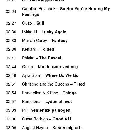
Caroline Polachek
–
So Hot You’re Hurting My
02:24
Feelings
UU
02:27
Guzo
–
Still
UU
02:30
Lykke Li
–
Lucky Again
UU
02:33
Mariah Carey
–
Fantasy
02:38
Kehlani
–
Folded
UU
02:41
Phlake
–
The Rascal
02:44
Østen
–
Når du rører ved mig
02:48
Ayra Starr
–
Where Do We Go
UU
02:51
Christine and the Queens
–
Tilted
02:54
Farveblind
&
K.Flay
–
Things
UU
02:57
Barselona
–
Lyden af livet
03:03
Pil
–
Venter ikk på nogen
03:06
Olivia Rodrigo
–
Good 4 U
03:09
August Høyen
–
Kaster mig ud i
UU