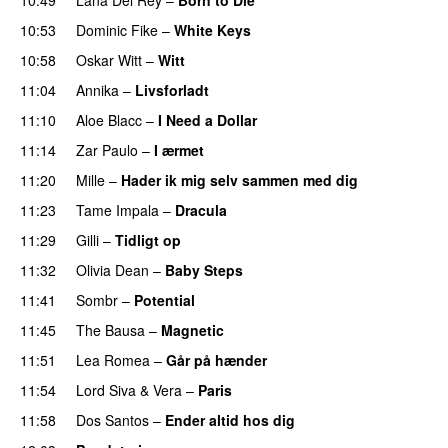
UU
10:53
Dominic Fike
–
White Keys
UU
10:58
Oskar Witt
–
Witt
11:04
Annika
–
Livsforladt
11:10
Aloe Blacc
–
I Need a Dollar
11:14
Zar Paulo
–
I ærmet
11:20
Mille
–
Hader ik mig selv sammen med dig
11:23
Tame Impala
–
Dracula
UU
11:29
Gilli
–
Tidligt op
UU
11:32
Olivia Dean
–
Baby Steps
11:41
Sombr
–
Potential
UU
11:45
The Bausa
–
Magnetic
UU
11:51
Lea Romea
–
Går på hænder
11:54
Lord Siva
&
Vera
–
Paris
UU
11:58
Dos Santos
–
Ender altid hos dig