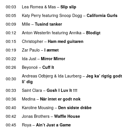
00:03
Lea Romea
&
Mas
–
Slip slip
UU
00:05
Katy Perry
featuring
Snoop Dogg
–
California Gurls
00:09
Mille
–
Tusind tanker
00:12
Anton Westerlin
featuring
Annika
–
Blodigt
00:15
Christopher
–
Ham med guitaren
00:19
Zar Paulo
–
I ærmet
00:22
Ida Just
–
Mirror Mirror
00:26
Beyoncé
–
Cuff It
Andreas Odbjerg
&
Ida Laurberg
–
Jeg ka’ rigtig godt
00:30
li’ dig
00:33
Saint Clara
–
Gosh I Luv It !!!
00:36
Medina
–
Når intet er godt nok
00:40
Karoline Mousing
–
Den sidste dråbe
00:42
Jonas Brothers
–
Waffle House
UU
00:45
Roya
–
Ain’t Just a Game
UU