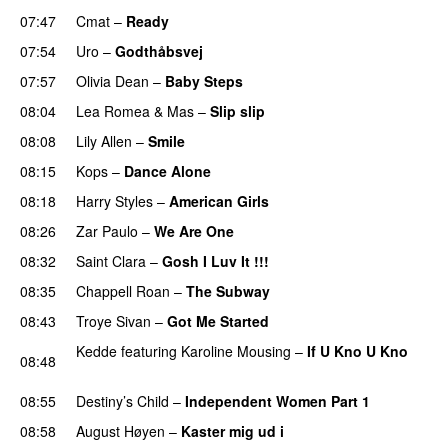
07:47
Cmat
–
Ready
07:54
Uro
–
Godthåbsvej
07:57
Olivia Dean
–
Baby Steps
08:04
Lea Romea
&
Mas
–
Slip slip
UU
08:08
Lily Allen
–
Smile
UU
08:15
Kops
–
Dance Alone
UU
08:18
Harry Styles
–
American Girls
08:26
Zar Paulo
–
We Are One
UU
08:32
Saint Clara
–
Gosh I Luv It !!!
08:35
Chappell Roan
–
The Subway
08:43
Troye Sivan
–
Got Me Started
UU
Kedde
featuring
Karoline Mousing
–
If U Kno U Kno
08:48
UU
08:55
Destiny’s Child
–
Independent Women Part 1
08:58
August Høyen
–
Kaster mig ud i
UU