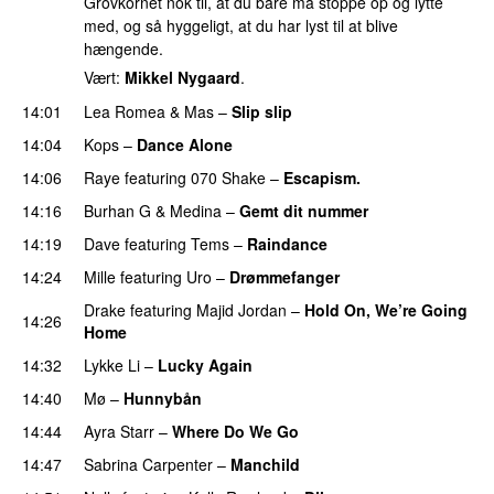
Grovkornet nok til, at du bare må stoppe op og lytte
med, og så hyggeligt, at du har lyst til at blive
hængende.
Vært:
Mikkel Nygaard
.
14:01
Lea Romea
&
Mas
–
Slip slip
UU
14:04
Kops
–
Dance Alone
UU
14:06
Raye
featuring
070 Shake
–
Escapism.
14:16
Burhan G
&
Medina
–
Gemt dit nummer
14:19
Dave
featuring
Tems
–
Raindance
14:24
Mille
featuring
Uro
–
Drømmefanger
Drake
featuring
Majid Jordan
–
Hold On, We’re Going
14:26
Home
UU
14:32
Lykke Li
–
Lucky Again
UU
14:40
Mø
–
Hunnybån
14:44
Ayra Starr
–
Where Do We Go
UU
14:47
Sabrina Carpenter
–
Manchild