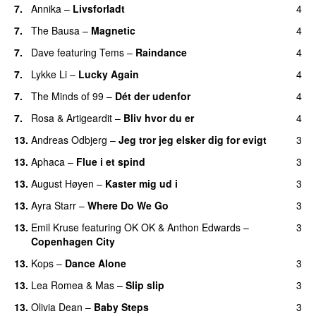
7.
Annika
–
Livsforladt
4
7.
The Bausa
–
Magnetic
4
UU
7.
Dave
featuring
Tems
–
Raindance
4
7.
Lykke Li
–
Lucky Again
4
UU
7.
The Minds of 99
–
Dét der udenfor
4
7.
Rosa
&
Artigeardit
–
Bliv hvor du er
4
UU
13.
Andreas Odbjerg
–
Jeg tror jeg elsker dig for evigt
3
13.
Aphaca
–
Flue i et spind
3
13.
August Høyen
–
Kaster mig ud i
3
UU
13.
Ayra Starr
–
Where Do We Go
3
UU
13.
Emil Kruse
featuring
OK OK
&
Anthon Edwards
–
3
Copenhagen City
13.
Kops
–
Dance Alone
3
UU
13.
Lea Romea
&
Mas
–
Slip slip
3
UU
13.
Olivia Dean
–
Baby Steps
3