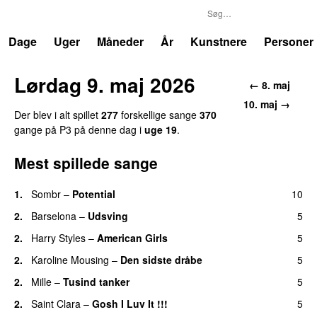
P3
Trends
Dage
Uger
Måneder
År
Kunstnere
Personer
Lørdag 9. maj 2026
← 8. maj
10. maj →
Der blev i alt spillet
277
forskellige sange
370
gange på P3 på denne dag i
uge 19
.
Mest spillede sange
1.
Sombr
–
Potential
10
UU
2.
Barselona
–
Udsving
5
UU
2.
Harry Styles
–
American Girls
5
2.
Karoline Mousing
–
Den sidste dråbe
5
2.
Mille
–
Tusind tanker
5
2.
Saint Clara
–
Gosh I Luv It !!!
5