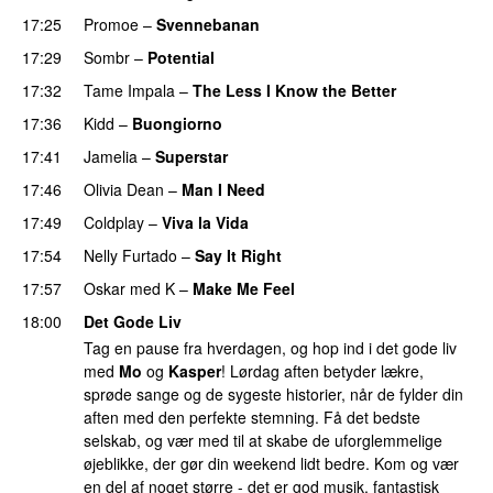
17:25
Promoe
–
Svennebanan
UU
17:29
Sombr
–
Potential
UU
17:32
Tame Impala
–
The Less I Know the Better
17:36
Kidd
–
Buongiorno
17:41
Jamelia
–
Superstar
17:46
Olivia Dean
–
Man I Need
UU
17:49
Coldplay
–
Viva la Vida
17:54
Nelly Furtado
–
Say It Right
17:57
Oskar med K
–
Make Me Feel
18:00
Det Gode Liv
Tag en pause fra hverdagen, og hop ind i det gode liv
med
Mo
og
Kasper
! Lørdag aften betyder lækre,
sprøde sange og de sygeste historier, når de fylder din
aften med den perfekte stemning. Få det bedste
selskab, og vær med til at skabe de uforglemmelige
øjeblikke, der gør din weekend lidt bedre. Kom og vær
en del af noget større - det er god musik, fantastisk