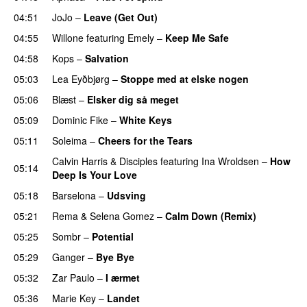
04:51
JoJo
–
Leave (Get Out)
04:55
Willone
featuring
Emely
–
Keep Me Safe
04:58
Kops
–
Salvation
UU
05:03
Lea Eyðbjørg
–
Stoppe med at elske nogen
UU
05:06
Blæst
–
Elsker dig så meget
05:09
Dominic Fike
–
White Keys
UU
05:11
Soleima
–
Cheers for the Tears
Calvin Harris
&
Disciples
featuring
Ina Wroldsen
–
How
05:14
Deep Is Your Love
05:18
Barselona
–
Udsving
UU
05:21
Rema
&
Selena Gomez
–
Calm Down (Remix)
05:25
Sombr
–
Potential
UU
05:29
Ganger
–
Bye Bye
05:32
Zar Paulo
–
I ærmet
05:36
Marie Key
–
Landet