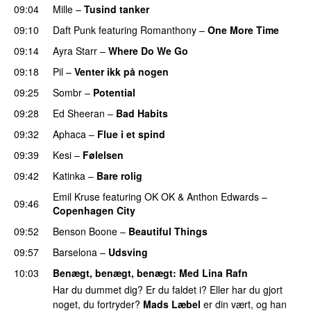
09:04
Mille
–
Tusind tanker
09:10
Daft Punk
featuring
Romanthony
–
One More Time
09:14
Ayra Starr
–
Where Do We Go
UU
09:18
Pil
–
Venter ikk på nogen
09:25
Sombr
–
Potential
UU
09:28
Ed Sheeran
–
Bad Habits
09:32
Aphaca
–
Flue i et spind
09:39
Kesi
–
Følelsen
09:42
Katinka
–
Bare rolig
Emil Kruse
featuring
OK OK
&
Anthon Edwards
–
09:46
Copenhagen City
09:52
Benson Boone
–
Beautiful Things
09:57
Barselona
–
Udsving
UU
10:03
Benægt, benægt, benægt
: Med
Lina Rafn
Har du dummet dig? Er du faldet i? Eller har du gjort
noget, du fortryder?
Mads Læbel
er din vært, og han