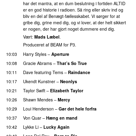
har det mantra, at en dum beslutning i fortiden ALTID
er en god historie i radioen. Så ring eller skriv ind og
bliv en del af Benægt-fællesskabet. Vi sørger for at
gribe dig, grine med dig, og vi lover, at der helt sikkert
er nogen, der har gjort noget dummere end dig.
Vært:
Mads Læbel
.
Produceret af BEAM for P3.
10:03
Harry Styles
–
Aperture
UU
10:08
Gracie Abrams
–
That’s So True
10:11
Dave
featuring
Tems
–
Raindance
10:17
Ukendt Kunstner
–
Neonlys
UU
10:21
Taylor Swift
–
Elizabeth Taylor
10:26
Shawn Mendes
–
Mercy
10:29
Loui Henderson
–
Gør det hele forfra
10:37
Von Quar
–
Hæng en mand
10:42
Lykke Li
–
Lucky Again
UU
10:49
Lana Del Rey
–
Born to Die