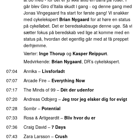
går blev Giro d’Italia skudt i gang - og denne gang med
Jonas Vingegaard fra start for første gang! Vi snakker
med cykelekspert
Brian Nygaard
for at høre en status
på cykelløbet. Det er beredsskabsuge denne uge. Så vi
sætter fokus på beredskab ved lige at komme med en
status på, hvordan det egentlig går med at få preppet
derhjemme.
Værter:
Inge Thorup
og
Kasper Reippurt
.
Medvirkende:
Brian Nygaard
, DR’s cykelskspert.
07:04
Annika
–
Livsforladt
07:07
Arcade Fire
–
Everything Now
07:17
The Minds of 99
–
Dét der udenfor
07:20
Andreas Odbjerg
–
Jeg tror jeg elsker dig for evigt
07:28
Sombr
–
Potential
UU
07:33
Rosa
&
Artigeardit
–
Bliv hvor du er
UU
07:36
Craig David
–
7 Days
07:43
Zara Larsson
–
Crush