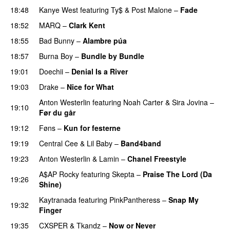
18:48
Kanye West
featuring
Ty$
&
Post Malone
–
Fade
18:52
MARQ
–
Clark Kent
PREMIERE
18:55
Bad Bunny
–
Alambre púa
18:57
Burna Boy
–
Bundle by Bundle
19:01
Doechii
–
Denial Is a River
19:03
Drake
–
Nice for What
Anton Westerlin
featuring
Noah Carter
&
Sira Jovina
–
19:10
Før du går
19:12
Føns
–
Kun for festerne
19:19
Central Cee
&
Lil Baby
–
Band4band
19:23
Anton Westerlin
&
Lamin
–
Chanel Freestyle
A$AP Rocky
featuring
Skepta
–
Praise The Lord (Da
19:26
Shine)
Kaytranada
featuring
PinkPantheress
–
Snap My
19:32
Finger
19:35
CXSPER
&
Tkandz
–
Now or Never