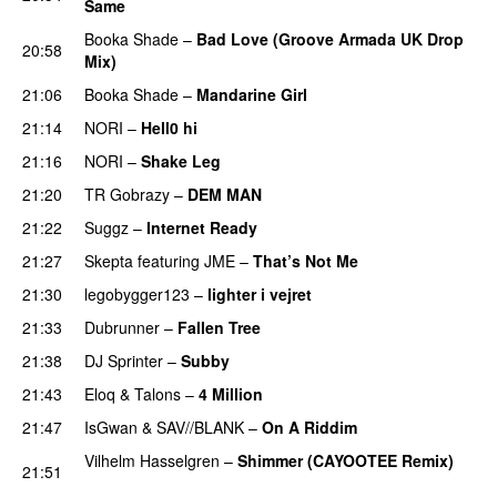
Same
PREMIERE
Booka Shade
–
Bad Love (Groove Armada UK Drop
20:58
Mix)
PREMIERE
21:06
Booka Shade
–
Mandarine Girl
PREMIERE
21:14
NORI
–
Hell0 hi
PREMIERE
21:16
NORI
–
Shake Leg
PREMIERE
21:20
TR Gobrazy
–
DEM MAN
PREMIERE
21:22
Suggz
–
Internet Ready
PREMIERE
21:27
Skepta
featuring
JME
–
That’s Not Me
21:30
legobygger123
–
lighter i vejret
PREMIERE
21:33
Dubrunner
–
Fallen Tree
PREMIERE
21:38
DJ Sprinter
–
Subby
21:43
Eloq
&
Talons
–
4 Million
21:47
IsGwan
&
SAV//BLANK
–
On A Riddim
PREMIERE
Vilhelm Hasselgren
–
Shimmer (CAYOOTEE Remix)
21:51
PREMIERE