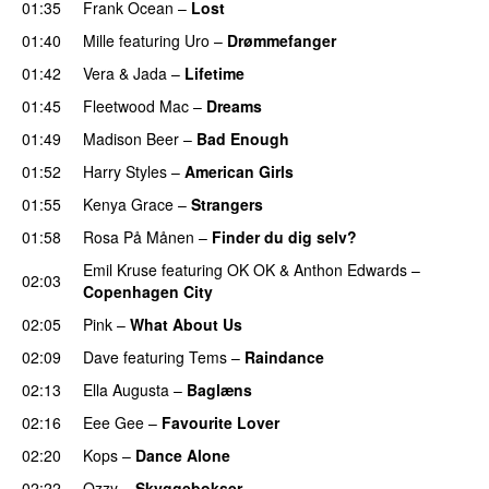
01:35
Frank Ocean
–
Lost
01:40
Mille
featuring
Uro
–
Drømmefanger
01:42
Vera
&
Jada
–
Lifetime
01:45
Fleetwood Mac
–
Dreams
01:49
Madison Beer
–
Bad Enough
01:52
Harry Styles
–
American Girls
01:55
Kenya Grace
–
Strangers
UU
01:58
Rosa På Månen
–
Finder du dig selv?
Emil Kruse
featuring
OK OK
&
Anthon Edwards
–
02:03
Copenhagen City
02:05
Pink
–
What About Us
02:09
Dave
featuring
Tems
–
Raindance
02:13
Ella Augusta
–
Baglæns
02:16
Eee Gee
–
Favourite Lover
UU
02:20
Kops
–
Dance Alone
UU
02:22
Ozzy
–
Skyggebokser