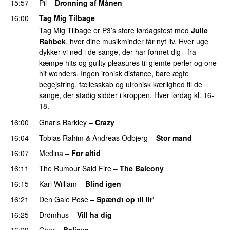
15:57
Pil
–
Dronning af Månen
UU
16:00
Tag Mig Tilbage
Tag Mig Tilbage er P3’s store lørdagsfest med
Julie
Rahbek
, hvor dine musikminder får nyt liv. Hver uge
dykker vi ned i de sange, der har formet dig - fra
kæmpe hits og guilty pleasures til glemte perler og one
hit wonders. Ingen ironisk distance, bare ægte
begejstring, fællesskab og uironisk kærlighed til de
sange, der stadig sidder i kroppen. Hver lørdag kl. 16-
18.
16:00
Gnarls Barkley
–
Crazy
UU
16:04
Tobias Rahim
&
Andreas Odbjerg
–
Stor mand
16:07
Medina
–
For altid
16:11
The Rumour Said Fire
–
The Balcony
UU
16:15
Karl William
–
Blind igen
16:21
Den Gale Pose
–
Spændt op til lir’
16:25
Drömhus
–
Vill ha dig
16:29
Cher
–
Believe