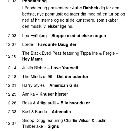
12:03
Popdatering
I Popdatering præsenterer
Julie Rahbek
dig for den
bedste, nye popmusik og tager dig med på en tur op og
ned af hitlisterne og ud til de kunstnere, som skaber
den musik, vi elsker lige nu.
12:03
Lea Eyðbjørg
–
Stoppe med at elske nogen
UU
12:07
Lorde
–
Favourite Daughter
The Black Eyed Peas
featuring
Tippa Irie
&
Fergie
–
12:10
Hey Mama
12:14
Justin Bieber
–
Love Yourself
12:18
The Minds of 99
–
Dét der udenfor
12:21
Harry Styles
–
American Girls
12:25
Annika
–
Knuser hjerter
12:28
Rosa
&
Artigeardit
–
Bliv hvor du er
UU
12:33
Kesi
&
Kundo
–
Adrenalin
Snoop Dogg
featuring
Charlie Wilson
&
Justin
12:37
Timberlake
–
Signs
UU