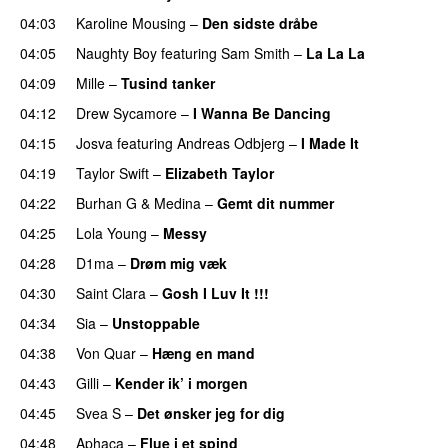
04:03
Karoline Mousing
–
Den sidste dråbe
04:05
Naughty Boy
featuring
Sam Smith
–
La La La
04:09
Mille
–
Tusind tanker
04:12
Drew Sycamore
–
I Wanna Be Dancing
04:15
Josva
featuring
Andreas Odbjerg
–
I Made It
04:19
Taylor Swift
–
Elizabeth Taylor
04:22
Burhan G
&
Medina
–
Gemt dit nummer
04:25
Lola Young
–
Messy
UU
04:28
D1ma
–
Drøm mig væk
UU
04:30
Saint Clara
–
Gosh I Luv It !!!
04:34
Sia
–
Unstoppable
04:38
Von Quar
–
Hæng en mand
04:43
Gilli
–
Kender ik’ i morgen
04:45
Svea S
–
Det ønsker jeg for dig
04:48
Aphaca
–
Flue i et spind