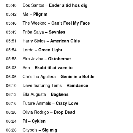
05:40
Dos Santos
–
Ender altid hos dig
05:42
Mø
–
Pilgrim
UU
05:46
The Weeknd
–
Can’t Feel My Face
UU
05:49
Friða Saiya
–
Søvnløs
05:51
Harry Styles
–
American Girls
05:54
Lorde
–
Green Light
UU
05:58
Sira Jovina
–
Oktobernat
06:03
Søn
–
Skabt til at være to
06:06
Christina Aguilera
–
Genie in a Bottle
06:10
Dave
featuring
Tems
–
Raindance
06:13
Ella Augusta
–
Baglæns
06:16
Future Animals
–
Crazy Love
06:20
Olivia Rodrigo
–
Drop Dead
06:24
Pil
–
Cyklen
06:26
Citybois
–
Sig mig