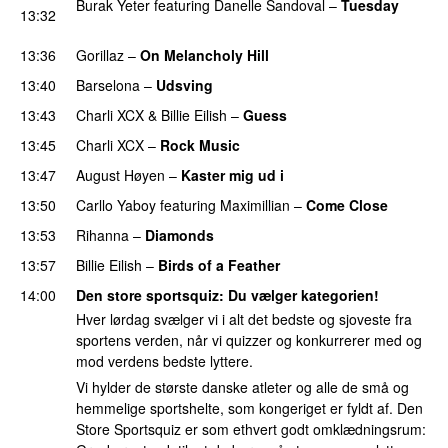
Burak Yeter
featuring
Danelle Sandoval
–
Tuesday
13:32
UU
13:36
Gorillaz
–
On Melancholy Hill
13:40
Barselona
–
Udsving
UU
13:43
Charli XCX
&
Billie Eilish
–
Guess
13:45
Charli XCX
–
Rock Music
13:47
August Høyen
–
Kaster mig ud i
UU
13:50
Carllo Yaboy
featuring
Maximillian
–
Come Close
UU
13:53
Rihanna
–
Diamonds
13:57
Billie Eilish
–
Birds of a Feather
14:00
Den store sportsquiz
: Du vælger kategorien!
Hver lørdag svælger vi i alt det bedste og sjoveste fra
sportens verden, når vi quizzer og konkurrerer med og
mod verdens bedste lyttere.
Vi hylder de største danske atleter og alle de små og
hemmelige sportshelte, som kongeriget er fyldt af. Den
Store Sportsquiz er som ethvert godt omklædningsrum: