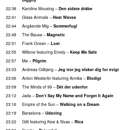
22:38
Karoline Mousing
–
Den sidste dråbe
22:41
Glass Animals
–
Heat Waves
22:44
Angående Mig
–
Sommerfugl
UU
22:48
The Bausa
–
Magnetic
UU
22:51
Frank Ocean
–
Lost
22:55
Willone
featuring
Emely
–
Keep Me Safe
22:57
Mø
–
Pilgrim
UU
23:03
Andreas Odbjerg
–
Jeg tror jeg elsker dig for evigt
23:06
Anton Westerlin
featuring
Annika
–
Blodigt
23:09
The Minds of 99
–
Dét der udenfor
23:12
Jada
–
Don’t Say My Name and Forget It Again
23:16
Empire of the Sun
–
Walking on a Dream
23:19
Barselona
–
Udsving
UU
23:22
Gilli
featuring
Kesi
&
Sivas
–
Rica