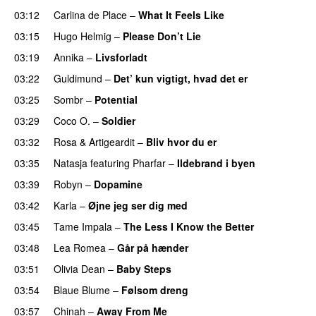
03:12
Carlina de Place
–
What It Feels Like
UU
03:15
Hugo Helmig
–
Please Don’t Lie
UU
03:19
Annika
–
Livsforladt
03:22
Guldimund
–
Det’ kun vigtigt, hvad det er
UU
03:25
Sombr
–
Potential
UU
03:29
Coco O.
–
Soldier
03:32
Rosa
&
Artigeardit
–
Bliv hvor du er
UU
03:35
Natasja
featuring
Pharfar
–
Ildebrand i byen
UU
03:39
Robyn
–
Dopamine
UU
03:42
Karla
–
Øjne jeg ser dig med
03:45
Tame Impala
–
The Less I Know the Better
03:48
Lea Romea
–
Går på hænder
03:51
Olivia Dean
–
Baby Steps
03:54
Blaue Blume
–
Følsom dreng
03:57
Chinah
–
Away From Me