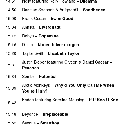
14:51
Nelly
featuring
Kelly Rowland
–
Dilemma
UU
14:56
Rasmus Seebach
&
Artigeardit
–
Sandheden
15:00
Frank Ocean
–
Swim Good
15:04
Annika
–
Livsforladt
15:12
Robyn
–
Dopamine
UU
15:16
D1ma
–
Natten bliver morgen
15:20
Taylor Swift
–
Elizabeth Taylor
Justin Bieber
featuring
Giveon
&
Daniel Caesar
–
15:31
Peaches
15:34
Sombr
–
Potential
UU
Arctic Monkeys
–
Why’d You Only Call Me When
15:39
You’re High?
Kedde
featuring
Karoline Mousing
–
If U Kno U Kno
15:42
UU
15:48
Beyoncé
–
Irreplaceable
15:52
Saveus
–
Smartboy