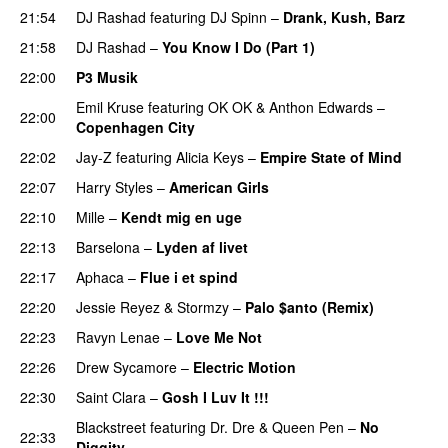
21:54
DJ Rashad
featuring
DJ Spinn
–
Drank, Kush, Barz
21:58
DJ Rashad
–
You Know I Do (Part 1)
22:00
P3 Musik
Emil Kruse
featuring
OK OK
&
Anthon Edwards
–
22:00
Copenhagen City
22:02
Jay-Z
featuring
Alicia Keys
–
Empire State of Mind
22:07
Harry Styles
–
American Girls
22:10
Mille
–
Kendt mig en uge
22:13
Barselona
–
Lyden af livet
22:17
Aphaca
–
Flue i et spind
22:20
Jessie Reyez
&
Stormzy
–
Palo $anto (Remix)
UU
22:23
Ravyn Lenae
–
Love Me Not
22:26
Drew Sycamore
–
Electric Motion
UU
22:30
Saint Clara
–
Gosh I Luv It !!!
Blackstreet
featuring
Dr. Dre
&
Queen Pen
–
No
22:33
Diggity