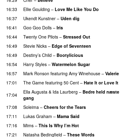
16:33
Ellie Goulding
–
Love Me Like You Do
16:37
Ukendt Kunstner
–
Uden dig
16:41
Goo Goo Dolls
–
Iris
16:44
Twenty One Pilots
–
Stressed Out
UU
16:49
Stevie Nicks
–
Edge of Seventeen
16:49
Destiny’s Child
–
Bootylicious
16:54
Harry Styles
–
Watermelon Sugar
16:57
Mark Ronson
featuring
Amy Winehouse
–
Valerie
17:01
The Game
featuring
50 Cent
–
Hate It or Love It
Ella Augusta
&
Ida Laurberg
–
Bedre held næste
17:04
gang
17:08
Soleima
–
Cheers for the Tears
17:11
Lukas Graham
–
Mama Said
17:16
Mims
–
This Is Why I’m Hot
17:21
Natasha Bedingfield
–
These Words