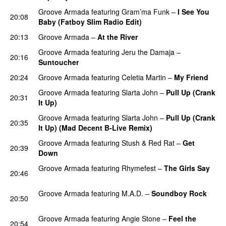
Groove Armada
featuring
Gram’ma Funk
–
I See You
20:08
Baby (Fatboy Slim Radio Edit)
20:13
Groove Armada
–
At the River
PREMIERE
Groove Armada
featuring
Jeru the Damaja
–
20:16
Suntoucher
20:24
Groove Armada
featuring
Celetia Martin
–
My Friend
Groove Armada
featuring
Slarta John
–
Pull Up (Crank
20:31
It Up)
PREMIERE
Groove Armada
featuring
Slarta John
–
Pull Up (Crank
20:35
It Up) (Mad Decent B-Live Remix)
PREMIERE
Groove Armada
featuring
Stush
&
Red Rat
–
Get
20:39
Down
PREMIERE
Groove Armada
featuring
Rhymefest
–
The Girls Say
20:46
PREMIERE
Groove Armada
featuring
M.A.D.
–
Soundboy Rock
20:50
PREMIERE
Groove Armada
featuring
Angie Stone
–
Feel the
20:54