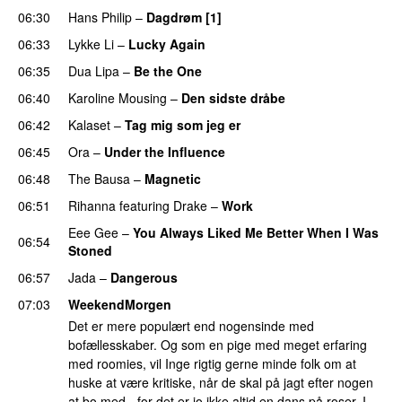
06:30
Hans Philip
–
Dagdrøm [1]
UU
06:33
Lykke Li
–
Lucky Again
UU
06:35
Dua Lipa
–
Be the One
UU
06:40
Karoline Mousing
–
Den sidste dråbe
06:42
Kalaset
–
Tag mig som jeg er
UU
06:45
Ora
–
Under the Influence
06:48
The Bausa
–
Magnetic
UU
06:51
Rihanna
featuring
Drake
–
Work
Eee Gee
–
You Always Liked Me Better When I Was
06:54
Stoned
06:57
Jada
–
Dangerous
07:03
WeekendMorgen
Det er mere populært end nogensinde med
bofællesskaber. Og som en pige med meget erfaring
med roomies, vil Inge rigtig gerne minde folk om at
huske at være kritiske, når de skal på jagt efter nogen
at bo med - for det er jo ikke altid en dans på roser. I