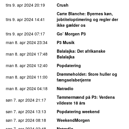
tirs 9. apr 2024
20:19
Crush
Carte Blanche
: Byernes køn,
tirs 9. apr 2024
14:41
jobtiteloptimering og regler der
ikke gælder os
tirs 9. apr 2024
07:17
Go’ Morgen P3
man 8. apr 2024
23:34
P3 Musik
Balalajka
: Det afrikanske
man 8. apr 2024
17:48
Balalajka
man 8. apr 2024
12:40
Popdatering
Drømmeholdet
: Store huller og
man 8. apr 2024
11:00
fængselsbetjente
man 8. apr 2024
04:18
Natradio
Tømmermænd på P3
: Verdens
søn 7. apr 2024
21:17
vildeste 18 års
søn 7. apr 2024
13:13
Popdatering weekend
søn 7. apr 2024
08:18
WeekendMorgen
søn 7. apr 2024
02:48
Natradio