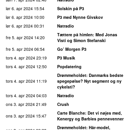
lør 6. apr 2024
15:54
Solskin på P3
lør 6. apr 2024
10:00
P3 med Nynne Givskov
lør 6. apr 2024
00:31
Natradio
Tættere på himlen
: Med Jonas
fre 5. apr 2024
14:20
Visti og Simon Stefanski
fre 5. apr 2024
06:54
Go’ Morgen P3
tors 4. apr 2024
23:19
P3 Musik
tors 4. apr 2024
12:50
Popdatering
Drømmeholdet
: Danmarks bedste
tors 4. apr 2024
11:19
spegepølse? Nyt segment og ny
cykelsti?
tors 4. apr 2024
04:03
Natradio
ons 3. apr 2024
21:49
Crush
Carte Blanche
: Det vi nøjes med,
ons 3. apr 2024
15:47
Kenergy og Barbies pennevenner
Drømmeholdet
: Hår-model,