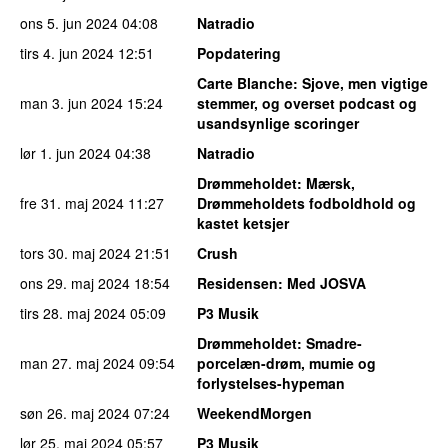
ons 5. jun 2024
04:08
Natradio
tirs 4. jun 2024
12:51
Popdatering
Carte Blanche
: Sjove, men vigtige
man 3. jun 2024
15:24
stemmer, og overset podcast og
usandsynlige scoringer
lør 1. jun 2024
04:38
Natradio
Drømmeholdet
: Mærsk,
fre 31. maj 2024
11:27
Drømmeholdets fodboldhold og
kastet ketsjer
tors 30. maj 2024
21:51
Crush
ons 29. maj 2024
18:54
Residensen
: Med JOSVA
tirs 28. maj 2024
05:09
P3 Musik
Drømmeholdet
: Smadre-
man 27. maj 2024
09:54
porcelæn-drøm, mumie og
forlystelses-hypeman
søn 26. maj 2024
07:24
WeekendMorgen
lør 25. maj 2024
05:57
P3 Musik