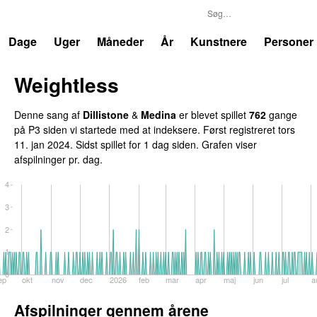
P3
Trends
Dage
Uger
Måneder
År
Kunstnere
Personer
Weightless
Denne sang af
Dillistone
&
Medina
er blevet spillet
762
gange
på P3 siden vi startede med at indeksere. Først registreret
tors
11. jan 2024
. Sidst spillet
for 1 dag siden
. Grafen viser
afspilninger pr. dag.
4
3
2
1
0
ep
okt
nov
dec
2026
feb
mar
apr
maj
jun
jul
a
Afspilninger gennem årene