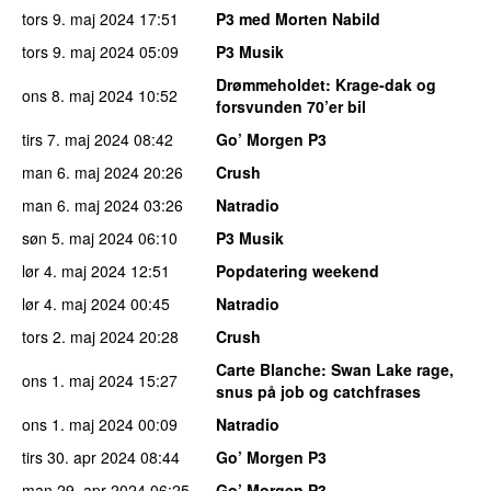
tors 9. maj 2024
17:51
P3 med Morten Nabild
tors 9. maj 2024
05:09
P3 Musik
Drømmeholdet
: Krage-dak og
ons 8. maj 2024
10:52
forsvunden 70’er bil
tirs 7. maj 2024
08:42
Go’ Morgen P3
man 6. maj 2024
20:26
Crush
man 6. maj 2024
03:26
Natradio
søn 5. maj 2024
06:10
P3 Musik
lør 4. maj 2024
12:51
Popdatering weekend
lør 4. maj 2024
00:45
Natradio
tors 2. maj 2024
20:28
Crush
Carte Blanche
: Swan Lake rage,
ons 1. maj 2024
15:27
snus på job og catchfrases
ons 1. maj 2024
00:09
Natradio
tirs 30. apr 2024
08:44
Go’ Morgen P3
man 29. apr 2024
06:25
Go’ Morgen P3