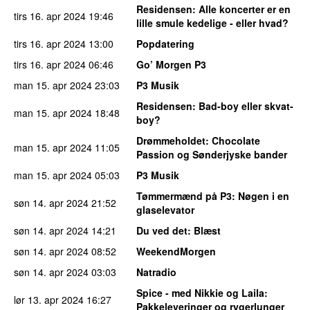
Residensen
: Alle koncerter er en
tirs 16. apr 2024
19:46
lille smule kedelige - eller hvad?
tirs 16. apr 2024
13:00
Popdatering
tirs 16. apr 2024
06:46
Go’ Morgen P3
man 15. apr 2024
23:03
P3 Musik
Residensen
: Bad-boy eller skvat-
man 15. apr 2024
18:48
boy?
Drømmeholdet
: Chocolate
man 15. apr 2024
11:05
Passion og Sønderjyske bander
man 15. apr 2024
05:03
P3 Musik
Tømmermænd på P3
: Nøgen i en
søn 14. apr 2024
21:52
glaselevator
søn 14. apr 2024
14:21
Du ved det
: Blæst
søn 14. apr 2024
08:52
WeekendMorgen
søn 14. apr 2024
03:03
Natradio
Spice - med Nikkie og Laila
:
lør 13. apr 2024
16:27
Pakkeleveringer og rygerlunger