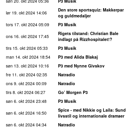
søn 20. okt 2024
05:36
P3 Musik
Den store sportsquiz
: Makkerpar
lør 19. okt 2024
14:06
og guldmedaljer
tors 17. okt 2024
05:09
P3 Musik
Rigets tilstand
: Christian Bale
ons 16. okt 2024
17:45
indlagt på Rizzhospitalet!?
tirs 15. okt 2024
05:33
P3 Musik
man 14. okt 2024
18:54
P3 med Alida Blakaj
søn 13. okt 2024
10:16
P3 med Nynne Givskov
fre 11. okt 2024
02:35
Natradio
ons 9. okt 2024
00:09
Natradio
tirs 8. okt 2024
06:27
Go’ Morgen P3
søn 6. okt 2024
23:48
P3 Musik
Spice - med Nikkie og Laila
: Sund
søn 6. okt 2024
16:50
livsstil og internationale dramaer
søn 6. okt 2024
04:34
Natradio