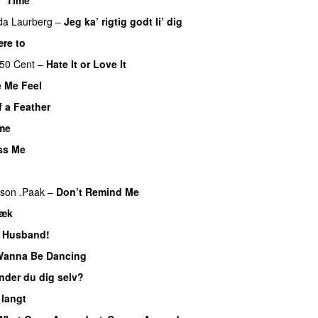
da Laurberg
–
Jeg ka’ rigtig godt li’ dig
ære to
50 Cent
–
Hate It or Love It
 Me Feel
f a Feather
ime
ss Me
UU
d
son .Paak
–
Don’t Remind Me
væk
UU
y Husband!
UU
Wanna Be Dancing
nder du dig selv?
 langt