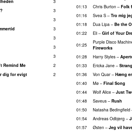
dheden
3
01:13
Chris Burton
–
Folk 
v?
3
01:16
Svea S
–
Tro mig je
3
01:18
Dua Lipa
–
Be the 
mmertid
3
01:22
Eli
–
Girl of Your D
3
Purple Disco Machin
01:25
3
Fireworks
UU
3
01:28
Harry Styles
–
Apert
’t Remind Me
2
01:33
Ericka Jane
–
Strang
r dig for evigt
2
01:36
Von Quar
–
Hæng e
01:40
Mø
–
Final Song
01:44
Wolf Alice
–
Just Tw
01:48
Saveus
–
Rush
01:50
Natasha Bedingfield
01:54
Andreas Odbjerg
–
J
01:57
Østen
–
Jeg vil hav