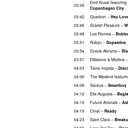
Emil Kruse
featuring
03:39
Copenhagen City
03:42
Quadron
–
Hey Lov
03:45
Scarlet Pleasure
–
W
03:48
Lea Romea
–
Boble
03:51
Robyn
–
Dopamine
03:54
Gracie Abrams
–
Ri
03:57
Dillistone
&
Medina
04:03
Tame Impala
–
Drac
04:06
The Weeknd
featuri
04:09
Saveus
–
Smartboy
04:12
Ella Augusta
–
Bagl
04:15
Future Animals
–
Ask
04:19
Cmat
–
Ready
04:23
Saint Clara
–
Break
04:26
Lana Del Rey
–
Doin