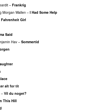
eardit
–
Frankrig
g
Morgan Wallen
–
I Had Some Help
UU
 Fahrenheit Girl
ma Said
njamin Hav
–
Sommertid
morgen
Daughter
s
lace
er alt for tit
UU
–
Vil du noget?
UU
n This Hill
UU
d