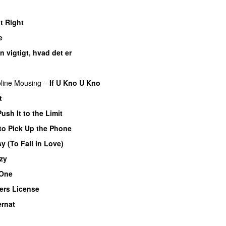
It Right
e
n vigtigt, hvad det er
UU
line Mousing
–
If U Kno U Kno
UU
t
Push It to the Limit
UU
to Pick Up the Phone
y (To Fall in Love)
zy
UU
 One
UU
vers License
rnat