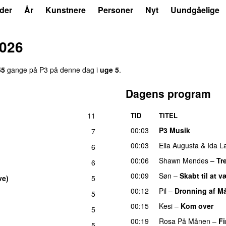
der
År
Kunstnere
Personer
Nyt
Uundgåelige
2026
55
gange på P3 på denne dag i
uge 5
.
Dagens program
11
TID
TITEL
00:03
P3 Musik
7
00:03
Ella Augusta
&
Ida L
6
00:06
Shawn Mendes
–
Tr
6
00:09
Søn
–
Skabt til at v
ve)
5
00:12
Pil
–
Dronning af M
5
00:15
Kesi
–
Kom over
5
00:19
Rosa På Månen
–
Fi
5