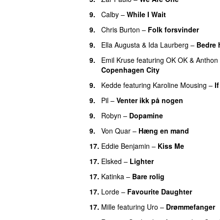
9.
Calby
–
While I Wait
9.
Chris Burton
–
Folk forsvinder
UU
9.
Ella Augusta
&
Ida Laurberg
–
Bedre 
9.
Emil Kruse
featuring
OK OK
&
Anthon
Copenhagen City
9.
Kedde
featuring
Karoline Mousing
–
I
9.
Pil
–
Venter ikk på nogen
9.
Robyn
–
Dopamine
UU
9.
Von Quar
–
Hæng en mand
17.
Eddie Benjamin
–
Kiss Me
UU
17.
Elsked
–
Lighter
UU
17.
Katinka
–
Bare rolig
17.
Lorde
–
Favourite Daughter
17.
Mille
featuring
Uro
–
Drømmefanger