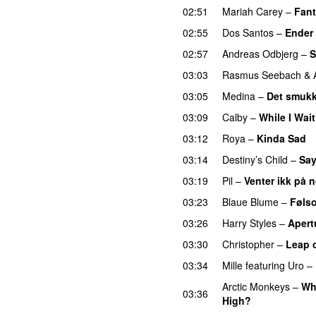
02:51
Mariah Carey
–
Fan
02:55
Dos Santos
–
Ender 
02:57
Andreas Odbjerg
–
S
03:03
Rasmus Seebach
&
03:05
Medina
–
Det smukk
03:09
Calby
–
While I Wait
03:12
Roya
–
Kinda Sad
03:14
Destiny’s Child
–
Sa
03:19
Pil
–
Venter ikk på 
03:23
Blaue Blume
–
Føls
03:26
Harry Styles
–
Apert
03:30
Christopher
–
Leap o
03:34
Mille
featuring
Uro
–
Arctic Monkeys
–
Wh
03:36
High?