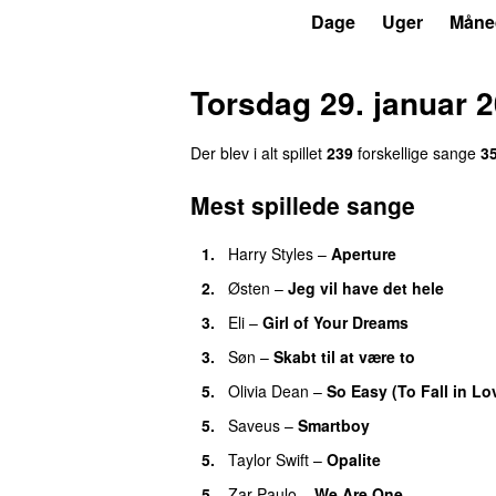
P3
Trends
Dage
Uger
Måne
Torsdag 29. januar 
Der blev i alt spillet
239
forskellige sange
3
Mest spillede sange
1.
Harry Styles
–
Aperture
UU
2.
Østen
–
Jeg vil have det hele
3.
Eli
–
Girl of Your Dreams
UU
3.
Søn
–
Skabt til at være to
5.
Olivia Dean
–
So Easy (To Fall in Lo
5.
Saveus
–
Smartboy
5.
Taylor Swift
–
Opalite
5.
Zar Paulo
–
We Are One
UU