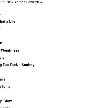
OK OK
&
Anthon Edwards
–
e
UU
hat a Life
r
UU
sk
UU
–
Weightless
ula
UU
ng
Daft Punk
–
Starboy
æns
 for It
UU
up Glow
’ Time