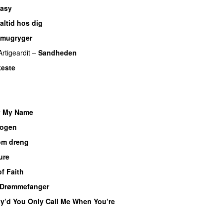
tasy
altid hos dig
mugryger
Artigeardit
–
Sandheden
este
UU
y My Name
nogen
om dreng
ure
UU
f Faith
Drømmefanger
y’d You Only Call Me When You’re