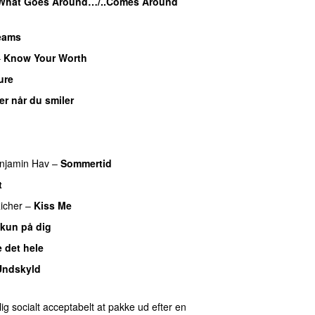
What Goes Around…/..Comes Around
reams
UU
–
Know Your Worth
UU
ure
UU
er når du smiler
U
njamin Hav
–
Sommertid
t
icher
–
Kiss Me
UU
 kun på dig
e det hele
Undskyld
ig socialt acceptabelt at pakke ud efter en