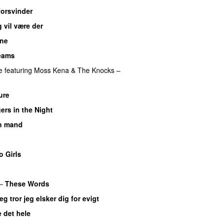
forsvinder
UU
g vil være der
One
UU
reams
UU
e
featuring
Moss Kena
&
The Knocks
–
ure
UU
ers in the Night
n mand
o Girls
UU
–
These Words
eg tror jeg elsker dig for evigt
e det hele