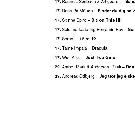
17.
Rasmus Seebach
&
Artigeardit
–
San
17.
Rosa På Månen
–
Finder du dig sel
17.
Sienna Spiro
–
Die on This Hill
UU
17.
Soleima
featuring
Benjamin Hav
–
So
17.
Sombr
–
12 to 12
17.
Tame Impala
–
Dracula
UU
17.
Wolf Alice
–
Just Two Girls
UU
29.
Amber Mark
&
Anderson .Paak
–
Don
29.
Andreas Odbjerg
–
Jeg tror jeg elske