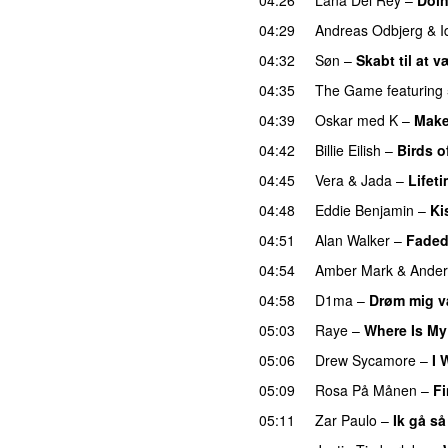
04:29
Andreas Odbjerg
&
I
04:32
Søn
–
Skabt til at v
04:35
The Game
featuring
04:39
Oskar med K
–
Make
04:42
Billie Eilish
–
Birds o
04:45
Vera
&
Jada
–
Lifet
04:48
Eddie Benjamin
–
Ki
04:51
Alan Walker
–
Fade
04:54
Amber Mark
&
Ander
04:58
D1ma
–
Drøm mig 
05:03
Raye
–
Where Is M
05:06
Drew Sycamore
–
I 
05:09
Rosa På Månen
–
Fi
05:11
Zar Paulo
–
Ik gå så