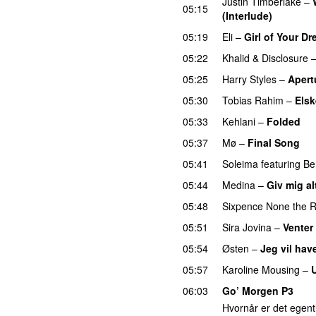
Justin Timberlake
–
05:15
(Interlude)
05:19
Eli
–
Girl of Your D
05:22
Khalid
&
Disclosure
05:25
Harry Styles
–
Apert
05:30
Tobias Rahim
–
Elsk
05:33
Kehlani
–
Folded
U
05:37
Mø
–
Final Song
05:41
Soleima
featuring
Be
05:44
Medina
–
Giv mig al
05:48
Sixpence None the R
05:51
Sira Jovina
–
Venter
05:54
Østen
–
Jeg vil hav
05:57
Karoline Mousing
–
06:03
Go’ Morgen P3
Hvornår er det egentl