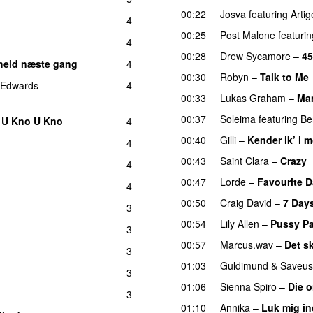
00:22
Josva
featuring
Artig
4
00:25
Post Malone
featurin
4
00:28
Drew Sycamore
–
45
held næste gang
4
00:30
Robyn
–
Talk to Me
 Edwards
–
4
00:33
Lukas Graham
–
Ma
00:37
Soleima
featuring
Be
f U Kno U Kno
4
UU
00:40
Gilli
–
Kender ik’ i 
4
00:43
Saint Clara
–
Crazy
4
00:47
Lorde
–
Favourite 
4
00:50
Craig David
–
7 Day
3
00:54
Lily Allen
–
Pussy Pa
3
00:57
Marcus.wav
–
Det sk
3
01:03
Guldimund
&
Saveus
3
01:06
Sienna Spiro
–
Die o
3
01:10
Annika
–
Luk mig in