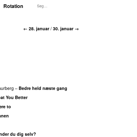
Rotation
← 28. januar
/
30. januar →
aurberg
–
Bedre held næste gang
eat You Better
ære to
ånen
UU
nder du dig selv?