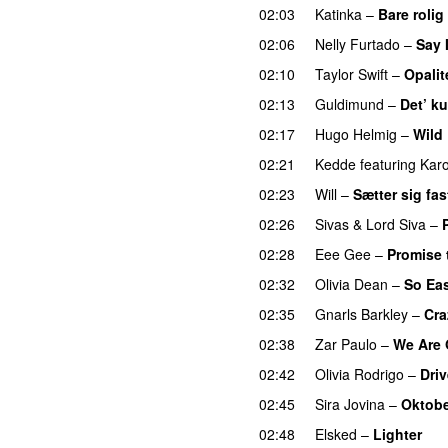
02:03
Katinka
–
Bare rolig
02:06
Nelly Furtado
–
Say 
02:10
Taylor Swift
–
Opalit
02:13
Guldimund
–
Det’ ku
02:17
Hugo Helmig
–
Wild
02:21
Kedde
featuring
Karo
02:23
Will
–
Sætter sig fas
02:26
Sivas
&
Lord Siva
–
02:28
Eee Gee
–
Promise 
02:32
Olivia Dean
–
So Eas
02:35
Gnarls Barkley
–
Cra
02:38
Zar Paulo
–
We Are
02:42
Olivia Rodrigo
–
Dri
02:45
Sira Jovina
–
Oktobe
02:48
Elsked
–
Lighter
UU