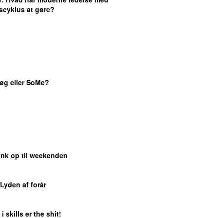
scyklus at gøre?
øg eller SoMe?
ank op til weekenden
 Lyden af forår
i skills er the shit!