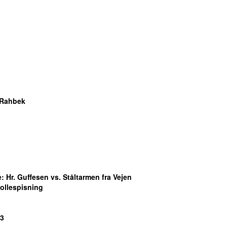
 Rahbek
e
: Hr. Guffesen vs. Ståltarmen fra Vejen
ollespisning
P3