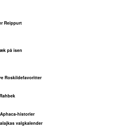
r Reippurt
æk på isen
ye Roskildefavoritter
 Rahbek
 Aphaca-historier
lalajkas valgkalender