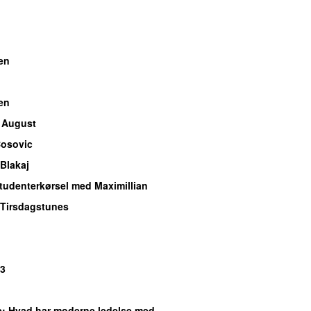
en
en
 August
Cosovic
Blakaj
Studenterkørsel med Maximillian
 Tirsdagstunes
P3
e
: Hvad har moderne ledelse med