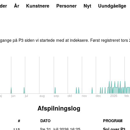
der
År
Kunstnere
Personer
Nyt
Uundgåelige
gange på P3 siden vi startede med at indeksere. Først registreret
tors
aj
jun
jul
aug
sep
okt
nov
dec
2026
feb
Afspilningslog
#
DATO
PROGRAM
fre 31. juli 2026
16:25
Sol over P3
115