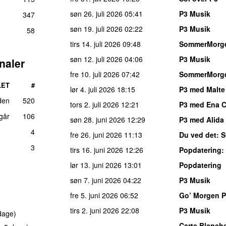
søn 26. juli 2026
05:41
P3 Musik
347
søn 19. juli 2026
02:22
P3 Musik
58
tirs 14. juli 2026
09:48
SommerMorg
søn 12. juli 2026
04:06
P3 Musik
naler
fre 10. juli 2026
07:42
SommerMorg
LET
#
lør 4. juli 2026
18:15
P3 med Malte
den
520
tors 2. juli 2026
12:21
P3 med Ena 
 går
106
søn 28. juni 2026
12:29
P3 med Alida 
4
fre 26. juni 2026
11:13
Du ved det
: 
3
tirs 16. juni 2026
12:26
Popdatering
:
lør 13. juni 2026
13:01
Popdatering
søn 7. juni 2026
04:22
P3 Musik
fre 5. juni 2026
06:52
Go’ Morgen 
tirs 2. juni 2026
22:08
P3 Musik
dage)
Carte Blanch