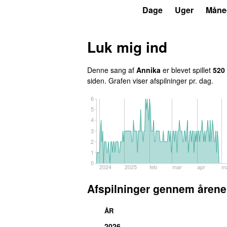
P3
Trends
Dage
Uger
Måne
Luk mig ind
Denne sang af
Annika
er blevet spillet
520
siden
. Grafen viser afspilninger pr. dag.
6
5
4
3
2
1
0
2024
2025
feb
mar
apr
m
Afspilninger gennem årene
ÅR
2026