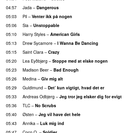
04:57
Jada
–
Dangerous
05:03
Pil
–
Venter ikk på nogen
05:06
Sia
–
Unstoppable
05:10
Harry Styles
–
American Girls
05:13
Drew Sycamore
–
I Wanna Be Dancing
05:15
Saint Clara
–
Crazy
05:20
Lea Eyðbjørg
–
Stoppe med at elske nogen
UU
05:23
Madison Beer
–
Bad Enough
05:26
Medina
–
Giv mig alt
05:29
Guldimund
–
Det’ kun vigtigt, hvad det er
UU
05:33
Andreas Odbjerg
–
Jeg tror jeg elsker dig for evigt
05:36
TLC
–
No Scrubs
05:40
Østen
–
Jeg vil have det hele
05:43
Annika
–
Luk mig ind
05:47
Coco O.
–
Soldier