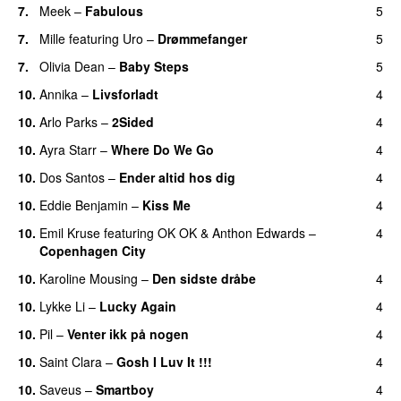
7.
Meek
–
Fabulous
5
UU
7.
Mille
featuring
Uro
–
Drømmefanger
5
7.
Olivia Dean
–
Baby Steps
5
10.
Annika
–
Livsforladt
4
10.
Arlo Parks
–
2Sided
4
UU
10.
Ayra Starr
–
Where Do We Go
4
UU
10.
Dos Santos
–
Ender altid hos dig
4
10.
Eddie Benjamin
–
Kiss Me
4
UU
10.
Emil Kruse
featuring
OK OK
&
Anthon Edwards
–
4
Copenhagen City
10.
Karoline Mousing
–
Den sidste dråbe
4
10.
Lykke Li
–
Lucky Again
4
UU
10.
Pil
–
Venter ikk på nogen
4
10.
Saint Clara
–
Gosh I Luv It !!!
4
10.
Saveus
–
Smartboy
4