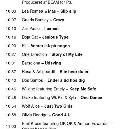
Produceret af BEAM for P3.
10:03
Lea Romea
&
Mas
–
Slip slip
UU
10:07
Gnarls Barkley
–
Crazy
UU
10:10
Zar Paulo
–
I ærmet
10:16
Doja Cat
–
Jealous Type
10:20
Pil
–
Venter ikk på nogen
10:27
One Direction
–
Story of My Life
10:31
Barselona
–
Udsving
UU
10:37
Rosa
&
Artigeardit
–
Bliv hvor du er
UU
10:40
Dos Santos
–
Ender altid hos dig
10:46
Willone
featuring
Emely
–
Keep Me Safe
10:48
Drake
featuring
WizKid
&
Kyla
–
One Dance
10:54
Wolf Alice
–
Just Two Girls
UU
10:58
Olivia Rodrigo
–
Good 4 U
Emil Kruse
featuring
OK OK
&
Anthon Edwards
–
11:03
Copenhagen City