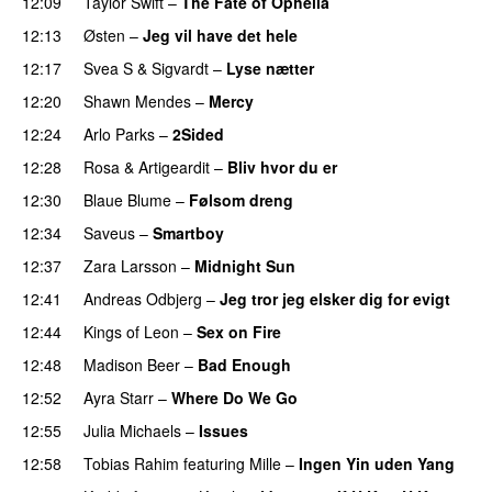
12:09
Taylor Swift
–
The Fate of Ophelia
12:13
Østen
–
Jeg vil have det hele
12:17
Svea S
&
Sigvardt
–
Lyse nætter
12:20
Shawn Mendes
–
Mercy
12:24
Arlo Parks
–
2Sided
UU
12:28
Rosa
&
Artigeardit
–
Bliv hvor du er
UU
12:30
Blaue Blume
–
Følsom dreng
12:34
Saveus
–
Smartboy
12:37
Zara Larsson
–
Midnight Sun
12:41
Andreas Odbjerg
–
Jeg tror jeg elsker dig for evigt
12:44
Kings of Leon
–
Sex on Fire
UU
12:48
Madison Beer
–
Bad Enough
12:52
Ayra Starr
–
Where Do We Go
UU
12:55
Julia Michaels
–
Issues
12:58
Tobias Rahim
featuring
Mille
–
Ingen Yin uden Yang