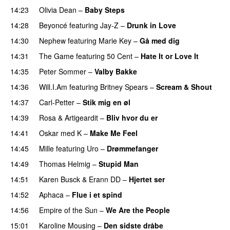
14:23
Olivia Dean
–
Baby Steps
14:28
Beyoncé
featuring
Jay-Z
–
Drunk in Love
14:30
Nephew
featuring
Marie Key
–
Gå med dig
14:31
The Game
featuring
50 Cent
–
Hate It or Love It
14:35
Peter Sommer
–
Valby Bakke
UU
14:36
Will.I.Am
featuring
Britney Spears
–
Scream & Shout
14:37
Carl-Petter
–
Stik mig en øl
14:39
Rosa
&
Artigeardit
–
Bliv hvor du er
UU
14:41
Oskar med K
–
Make Me Feel
14:45
Mille
featuring
Uro
–
Drømmefanger
14:49
Thomas Helmig
–
Stupid Man
14:51
Karen Busck
&
Erann DD
–
Hjertet ser
14:52
Aphaca
–
Flue i et spind
14:56
Empire of the Sun
–
We Are the People
15:01
Karoline Mousing
–
Den sidste dråbe