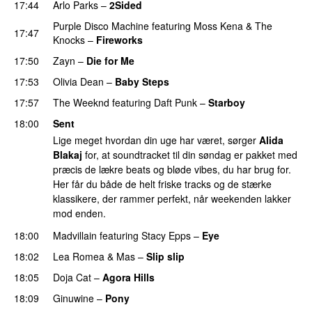
17:44
Arlo Parks
–
2Sided
UU
Purple Disco Machine
featuring
Moss Kena
&
The
17:47
Knocks
–
Fireworks
UU
17:50
Zayn
–
Die for Me
17:53
Olivia Dean
–
Baby Steps
17:57
The Weeknd
featuring
Daft Punk
–
Starboy
18:00
Sent
Lige meget hvordan din uge har været, sørger
Alida
Blakaj
for, at soundtracket til din søndag er pakket med
præcis de lækre beats og bløde vibes, du har brug for.
Her får du både de helt friske tracks og de stærke
klassikere, der rammer perfekt, når weekenden lakker
mod enden.
18:00
Madvillain
featuring
Stacy Epps
–
Eye
PREMIERE
18:02
Lea Romea
&
Mas
–
Slip slip
UU
18:05
Doja Cat
–
Agora Hills
18:09
Ginuwine
–
Pony