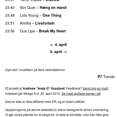
23:40
Von Quar
–
Hæng en mand
23:48
Lola Young
–
One Thing
UU
23:51
Annika
–
Livsforladt
23:56
Dua Lipa
–
Break My Heart
UU
← 4. april
6. april →
Dyk ned i musikken på flere radiostationer:
P3
Trends
P4
Trends
P5
Trends
P6
Trends
P7
Trends
Et projekt af
Andreas “Andy G” Graulund
. Feedback?
Send mig en mail!
Indekset går tilbage til d. 20. april 2010.
Se mest spillede sange i alt
Denne side er
ikke
affilieret med DR, og er totalt uofficiel.
Oplysningerne på denne webside er alene beregnet til almen orientering.
Vi gør vores yderste for at sørge for, at data er korrekte, men kan ikke give