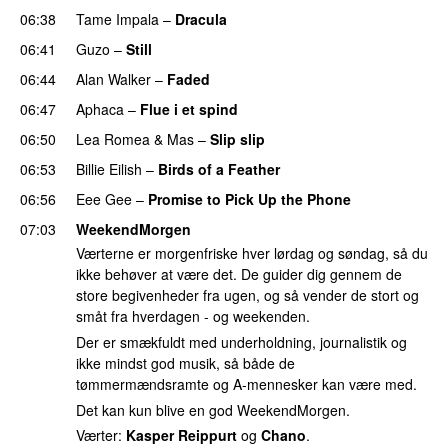
06:38
Tame Impala
–
Dracula
UU
06:41
Guzo
–
Still
UU
06:44
Alan Walker
–
Faded
06:47
Aphaca
–
Flue i et spind
06:50
Lea Romea
&
Mas
–
Slip slip
UU
06:53
Billie Eilish
–
Birds of a Feather
06:56
Eee Gee
–
Promise to Pick Up the Phone
07:03
WeekendMorgen
Værterne er morgenfriske hver lørdag og søndag, så du
ikke behøver at være det. De guider dig gennem de
store begivenheder fra ugen, og så vender de stort og
småt fra hverdagen - og weekenden.
Der er smækfuldt med underholdning, journalistik og
ikke mindst god musik, så både de
tømmermændsramte og A-mennesker kan være med.
Det kan kun blive en god WeekendMorgen.
Værter:
Kasper Reippurt
og
Chano
.