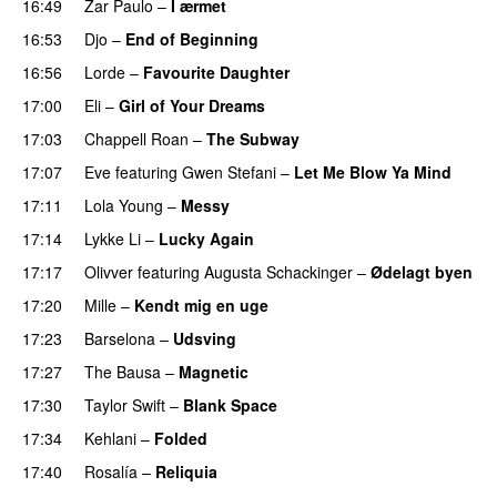
16:49
Zar Paulo
–
I ærmet
16:53
Djo
–
End of Beginning
UU
16:56
Lorde
–
Favourite Daughter
17:00
Eli
–
Girl of Your Dreams
UU
17:03
Chappell Roan
–
The Subway
17:07
Eve
featuring
Gwen Stefani
–
Let Me Blow Ya Mind
17:11
Lola Young
–
Messy
UU
17:14
Lykke Li
–
Lucky Again
UU
17:17
Olivver
featuring
Augusta Schackinger
–
Ødelagt byen
17:20
Mille
–
Kendt mig en uge
17:23
Barselona
–
Udsving
UU
17:27
The Bausa
–
Magnetic
UU
17:30
Taylor Swift
–
Blank Space
17:34
Kehlani
–
Folded
UU
17:40
Rosalía
–
Reliquia
PREMIERE