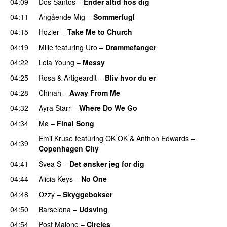
04:09
Dos Santos
–
Ender altid hos dig
04:11
Angående Mig
–
Sommerfugl
UU
04:15
Hozier
–
Take Me to Church
UU
04:19
Mille
featuring
Uro
–
Drømmefanger
04:22
Lola Young
–
Messy
UU
04:25
Rosa
&
Artigeardit
–
Bliv hvor du er
UU
04:28
Chinah
–
Away From Me
04:32
Ayra Starr
–
Where Do We Go
UU
04:34
Mø
–
Final Song
Emil Kruse
featuring
OK OK
&
Anthon Edwards
–
04:39
Copenhagen City
04:41
Svea S
–
Det ønsker jeg for dig
04:44
Alicia Keys
–
No One
04:48
Ozzy
–
Skyggebokser
04:50
Barselona
–
Udsving
UU
04:54
Post Malone
–
Circles