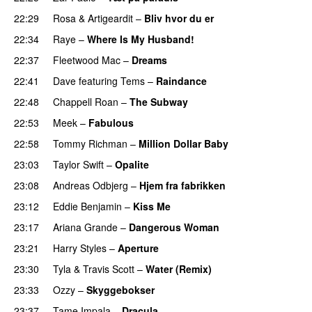
22:29
Rosa
&
Artigeardit
–
Bliv hvor du er
UU
22:34
Raye
–
Where Is My Husband!
UU
22:37
Fleetwood Mac
–
Dreams
22:41
Dave
featuring
Tems
–
Raindance
22:48
Chappell Roan
–
The Subway
22:53
Meek
–
Fabulous
UU
22:58
Tommy Richman
–
Million Dollar Baby
23:03
Taylor Swift
–
Opalite
23:08
Andreas Odbjerg
–
Hjem fra fabrikken
23:12
Eddie Benjamin
–
Kiss Me
UU
23:17
Ariana Grande
–
Dangerous Woman
23:21
Harry Styles
–
Aperture
UU
23:30
Tyla
&
Travis Scott
–
Water (Remix)
23:33
Ozzy
–
Skyggebokser
23:37
Tame Impala
–
Dracula
UU