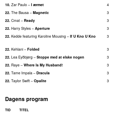
10.
Zar Paulo
–
I ærmet
4
22.
The Bausa
–
Magnetic
3
UU
22.
Cmat
–
Ready
3
22.
Harry Styles
–
Aperture
3
UU
22.
Kedde
featuring
Karoline Mousing
–
If U Kno U Kno
3
UU
22.
Kehlani
–
Folded
3
UU
22.
Lea Eyðbjørg
–
Stoppe med at elske nogen
3
UU
22.
Raye
–
Where Is My Husband!
3
UU
22.
Tame Impala
–
Dracula
3
UU
22.
Taylor Swift
–
Opalite
3
Dagens program
TID
TITEL