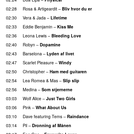
02:28
Rosa
&
Artigeardit
–
Bliv hvor du er
UU
02:30
Vera
&
Jada
–
Lifetime
02:33
Eddie Benjamin
–
Kiss Me
UU
02:36
Leona Lewis
–
Bleeding Love
UU
02:40
Robyn
–
Dopamine
UU
02:43
Barselona
–
Lyden af livet
02:47
Scarlet Pleasure
–
Windy
UU
02:50
Christopher
–
Ham med guitaren
02:54
Lea Romea
&
Mas
–
Slip slip
UU
02:56
Medina
–
Som stjernerne
03:03
Wolf Alice
–
Just Two Girls
UU
03:06
Pink
–
What About Us
03:10
Dave
featuring
Tems
–
Raindance
03:14
Pil
–
Dronning af Månen
UU