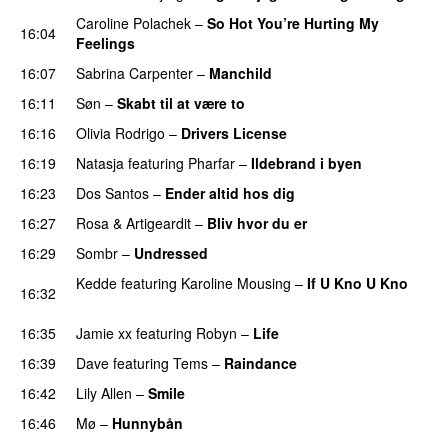
Caroline Polachek
–
So Hot You’re Hurting My
16:04
Feelings
UU
16:07
Sabrina Carpenter
–
Manchild
16:11
Søn
–
Skabt til at være to
16:16
Olivia Rodrigo
–
Drivers License
16:19
Natasja
featuring
Pharfar
–
Ildebrand i byen
UU
16:23
Dos Santos
–
Ender altid hos dig
16:27
Rosa
&
Artigeardit
–
Bliv hvor du er
UU
16:29
Sombr
–
Undressed
UU
Kedde
featuring
Karoline Mousing
–
If U Kno U Kno
16:32
UU
16:35
Jamie xx
featuring
Robyn
–
Life
UU
16:39
Dave
featuring
Tems
–
Raindance
16:42
Lily Allen
–
Smile
UU
16:46
Mø
–
Hunnybån