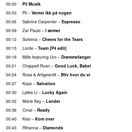
00:00
P3 Musik
00:03
Pil
–
Venter ikk på nogen
00:06
Sabrina Carpenter
–
Espresso
00:09
Zar Paulo
–
I ærmet
00:12
Soleima
–
Cheers for the Tears
00:15
Lorde
–
Team [P4 edit]
00:19
Mille
featuring
Uro
–
Drømmefanger
00:21
Chappell Roan
–
Good Luck, Babe!
UU
00:24
Rosa
&
Artigeardit
–
Bliv hvor du er
UU
00:27
Kops
–
Salvation
UU
00:30
Lykke Li
–
Lucky Again
UU
00:32
Marie Key
–
Landet
00:36
Cmat
–
Ready
00:40
Kesi
–
Kom over
00:43
Rihanna
–
Diamonds