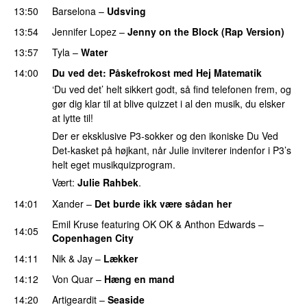
13:50
Barselona
–
Udsving
UU
13:54
Jennifer Lopez
–
Jenny on the Block (Rap Version)
13:57
Tyla
–
Water
UU
14:00
Du ved det
: Påskefrokost med
Hej Matematik
‘Du ved det’ helt sikkert godt, så find telefonen frem, og
gør dig klar til at blive quizzet i al den musik, du elsker
at lytte til!
Der er eksklusive P3-sokker og den ikoniske Du Ved
Det-kasket på højkant, når Julie inviterer indenfor i P3’s
helt eget musikquizprogram.
Vært:
Julie Rahbek
.
14:01
Xander
–
Det burde ikk være sådan her
Emil Kruse
featuring
OK OK
&
Anthon Edwards
–
14:05
Copenhagen City
14:11
Nik & Jay
–
Lækker
14:12
Von Quar
–
Hæng en mand
14:20
Artigeardit
–
Seaside