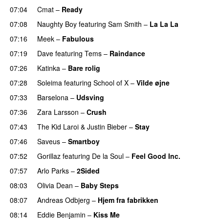
07:04
Cmat
–
Ready
07:08
Naughty Boy
featuring
Sam Smith
–
La La La
07:16
Meek
–
Fabulous
UU
07:19
Dave
featuring
Tems
–
Raindance
07:26
Katinka
–
Bare rolig
07:28
Soleima
featuring
School of X
–
Vilde øjne
UU
07:33
Barselona
–
Udsving
UU
07:36
Zara Larsson
–
Crush
07:43
The Kid Laroi
&
Justin Bieber
–
Stay
07:46
Saveus
–
Smartboy
07:52
Gorillaz
featuring
De la Soul
–
Feel Good Inc.
07:57
Arlo Parks
–
2Sided
UU
08:03
Olivia Dean
–
Baby Steps
08:07
Andreas Odbjerg
–
Hjem fra fabrikken
08:14
Eddie Benjamin
–
Kiss Me
UU