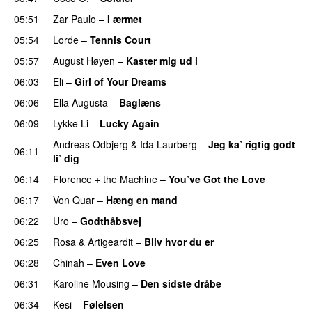
05:51
Zar Paulo
–
I ærmet
05:54
Lorde
–
Tennis Court
05:57
August Høyen
–
Kaster mig ud i
UU
06:03
Eli
–
Girl of Your Dreams
UU
06:06
Ella Augusta
–
Baglæns
06:09
Lykke Li
–
Lucky Again
UU
Andreas Odbjerg
&
Ida Laurberg
–
Jeg ka’ rigtig godt
06:11
li’ dig
06:14
Florence + the Machine
–
You’ve Got the Love
UU
06:17
Von Quar
–
Hæng en mand
06:22
Uro
–
Godthåbsvej
06:25
Rosa
&
Artigeardit
–
Bliv hvor du er
UU
06:28
Chinah
–
Even Love
UU
06:31
Karoline Mousing
–
Den sidste dråbe
06:34
Kesi
–
Følelsen