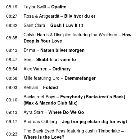
08:19
Taylor Swift
–
Opalite
08:27
Rosa
&
Artigeardit
–
Bliv hvor du er
UU
08:32
Saint Clara
–
Gosh I Luv It !!!
Calvin Harris
&
Disciples
featuring
Ina Wroldsen
–
How
08:35
Deep Is Your Love
08:43
D1ma
–
Natten bliver morgen
08:47
Søn
–
Skabt til at være to
08:54
Alex Warren
–
Ordinary
08:58
Mille
featuring
Uro
–
Drømmefanger
09:03
Kehlani
–
Folded
UU
Backstreet Boys
–
Everybody (Backstreet’s Back)
09:10
(Max & Macario Club Mix)
09:13
Ayra Starr
–
Where Do We Go
UU
09:17
Andreas Odbjerg
–
Jeg tror jeg elsker dig for evigt
The Black Eyed Peas
featuring
Justin Timberlake
–
09:23
Where Is the Love?
UU