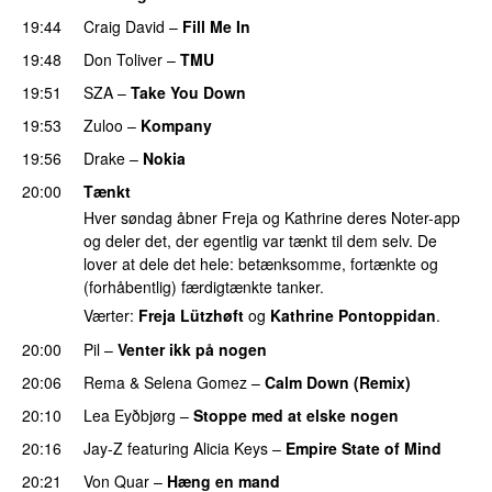
19:44
Craig David
–
Fill Me In
19:48
Don Toliver
–
TMU
PREMIERE
19:51
SZA
–
Take You Down
19:53
Zuloo
–
Kompany
19:56
Drake
–
Nokia
20:00
Tænkt
Hver søndag åbner Freja og Kathrine deres Noter-app
og deler det, der egentlig var tænkt til dem selv. De
lover at dele det hele: betænksomme, fortænkte og
(forhåbentlig) færdigtænkte tanker.
Værter:
Freja Lützhøft
og
Kathrine Pontoppidan
.
20:00
Pil
–
Venter ikk på nogen
20:06
Rema
&
Selena Gomez
–
Calm Down (Remix)
20:10
Lea Eyðbjørg
–
Stoppe med at elske nogen
UU
20:16
Jay-Z
featuring
Alicia Keys
–
Empire State of Mind
20:21
Von Quar
–
Hæng en mand