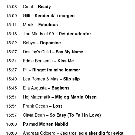
15:03
Cmat
–
Ready
15:09
Gilli
–
Kender ik’ i morgen
15:11
Meek
–
Fabulous
UU
15:18
The Minds of 99
–
Dét der udenfor
15:22
Robyn
–
Dopamine
UU
15:27
Destiny’s Child
–
Say My Name
15:31
Eddie Benjamin
–
Kiss Me
UU
15:37
Pil
–
Ringet fra mine lommer
UU
15:40
Lea Romea
&
Mas
–
Slip slip
UU
15:45
Ella Augusta
–
Baglæns
15:51
Hej Matematik
–
Mig og Martin Olsen
PREMIERE
15:54
Frank Ocean
–
Lost
15:57
Olivia Dean
–
So Easy (To Fall in Love)
16:00
P3 med Morten Nabild
16:00
Andreas Odbjerg
–
Jeg tror jeg elsker dig for evigt