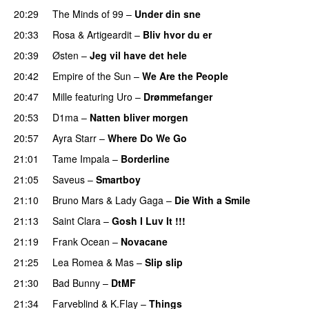
20:29
The Minds of 99
–
Under din sne
UU
20:33
Rosa
&
Artigeardit
–
Bliv hvor du er
UU
20:39
Østen
–
Jeg vil have det hele
20:42
Empire of the Sun
–
We Are the People
20:47
Mille
featuring
Uro
–
Drømmefanger
20:53
D1ma
–
Natten bliver morgen
20:57
Ayra Starr
–
Where Do We Go
UU
21:01
Tame Impala
–
Borderline
21:05
Saveus
–
Smartboy
21:10
Bruno Mars
&
Lady Gaga
–
Die With a Smile
21:13
Saint Clara
–
Gosh I Luv It !!!
21:19
Frank Ocean
–
Novacane
21:25
Lea Romea
&
Mas
–
Slip slip
UU
21:30
Bad Bunny
–
DtMF
21:34
Farveblind
&
K.Flay
–
Things
UU