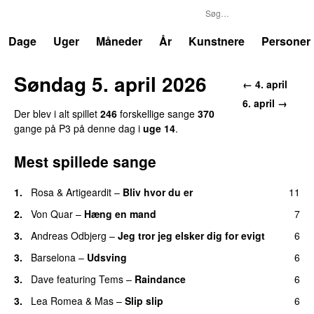
P3
Trends
Dage
Uger
Måneder
År
Kunstnere
Personer
Søndag 5. april 2026
← 4. april
6. april →
Der blev i alt spillet
246
forskellige sange
370
gange på P3 på denne dag i
uge 14
.
Mest spillede sange
1.
Rosa
&
Artigeardit
–
Bliv hvor du er
11
UU
2.
Von Quar
–
Hæng en mand
7
3.
Andreas Odbjerg
–
Jeg tror jeg elsker dig for evigt
6
3.
Barselona
–
Udsving
6
UU
3.
Dave
featuring
Tems
–
Raindance
6
3.
Lea Romea
&
Mas
–
Slip slip
6
UU