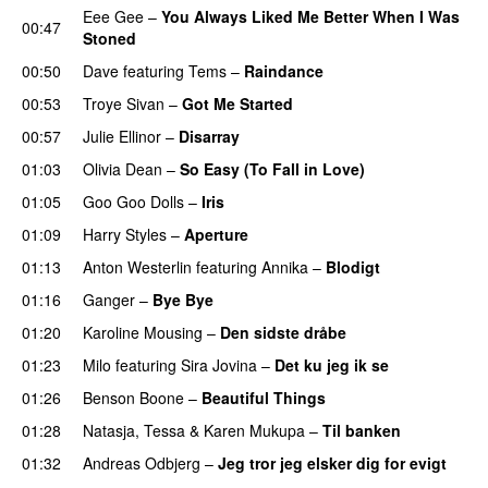
Eee Gee
–
You Always Liked Me Better When I Was
00:47
Stoned
00:50
Dave
featuring
Tems
–
Raindance
00:53
Troye Sivan
–
Got Me Started
UU
00:57
Julie Ellinor
–
Disarray
UU
01:03
Olivia Dean
–
So Easy (To Fall in Love)
01:05
Goo Goo Dolls
–
Iris
01:09
Harry Styles
–
Aperture
UU
01:13
Anton Westerlin
featuring
Annika
–
Blodigt
01:16
Ganger
–
Bye Bye
01:20
Karoline Mousing
–
Den sidste dråbe
01:23
Milo
featuring
Sira Jovina
–
Det ku jeg ik se
01:26
Benson Boone
–
Beautiful Things
01:28
Natasja
,
Tessa
&
Karen Mukupa
–
Til banken
01:32
Andreas Odbjerg
–
Jeg tror jeg elsker dig for evigt