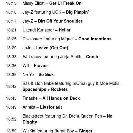
18:13
Missy Elliott
–
Get Ur Freak On
18:16
Jay-Z
featuring
UGK
–
Big Pimpin’
18:17
Jay-Z
–
Dirt Off Your Shoulder
18:21
Ukendt Kunstner
–
Hellar
18:25
Disclosure
featuring
Miguel
–
Good Intentions
18:29
JoJo
–
Leave (Get Out)
18:33
AJ Tracey
featuring
Jorja Smith
–
Crush
18:36
Will
–
Fravær
18:39
Ne-Yo
–
So Sick
Bas
&
Lion Babe
featuring
mOma+guy
&
Moe Moks
–
18:42
Spaceships + Rockets
18:45
Tinashe
–
All Hands on Deck
18:49
Annika
–
Livsforladt
Blackstreet
featuring
Dr. Dre
&
Queen Pen
–
No
18:52
Diggity
18:56
WizKid
featuring
Burna Boy
–
Ginger