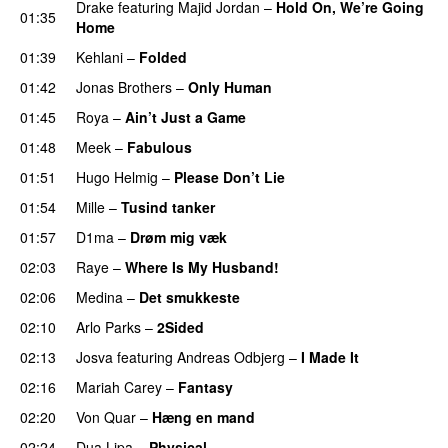
Drake
featuring
Majid Jordan
–
Hold On, We’re Going
01:35
Home
UU
01:39
Kehlani
–
Folded
UU
01:42
Jonas Brothers
–
Only Human
01:45
Roya
–
Ain’t Just a Game
UU
01:48
Meek
–
Fabulous
UU
01:51
Hugo Helmig
–
Please Don’t Lie
UU
01:54
Mille
–
Tusind tanker
01:57
D1ma
–
Drøm mig væk
UU
02:03
Raye
–
Where Is My Husband!
UU
02:06
Medina
–
Det smukkeste
02:10
Arlo Parks
–
2Sided
UU
02:13
Josva
featuring
Andreas Odbjerg
–
I Made It
02:16
Mariah Carey
–
Fantasy
02:20
Von Quar
–
Hæng en mand
02:24
Dua Lipa
–
Physical