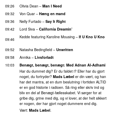
09:26
Olivia Dean
–
Man I Need
UU
09:32
Von Quar
–
Hæng en mand
09:36
Nelly Furtado
–
Say It Right
09:42
Lord Siva
–
California Dreamin’
UU
Kedde
featuring
Karoline Mousing
–
If U Kno U Kno
09:46
UU
09:52
Natasha Bedingfield
–
Unwritten
09:58
Annika
–
Livsforladt
10:03
Benægt, benægt, benægt
: Med
Adnan Al-Adhami
Har du dummet dig? Er du faldet i? Eller har du gjort
noget, du fortryder?
Mads Læbel
er din vært, og han
har det mantra, at en dum beslutning i fortiden ALTID
er en god historie i radioen. Så ring eller skriv ind og
bliv en del af Benægt-fællesskabet. Vi sørger for at
gribe dig, grine med dig, og vi lover, at der helt sikkert
er nogen, der har gjort noget dummere end dig.
Vært:
Mads Læbel
.