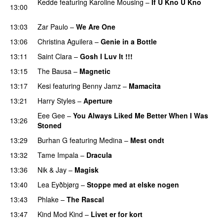
Kedde
featuring
Karoline Mousing
–
If U Kno U Kno
13:00
UU
13:03
Zar Paulo
–
We Are One
UU
13:06
Christina Aguilera
–
Genie in a Bottle
13:11
Saint Clara
–
Gosh I Luv It !!!
13:15
The Bausa
–
Magnetic
UU
13:17
Kesi
featuring
Benny Jamz
–
Mamacita
UU
13:21
Harry Styles
–
Aperture
UU
Eee Gee
–
You Always Liked Me Better When I Was
13:26
Stoned
13:29
Burhan G
featuring
Medina
–
Mest ondt
13:32
Tame Impala
–
Dracula
UU
13:36
Nik & Jay
–
Magisk
13:40
Lea Eyðbjørg
–
Stoppe med at elske nogen
UU
13:43
Phlake
–
The Rascal
13:47
Kind Mod Kind
–
Livet er for kort