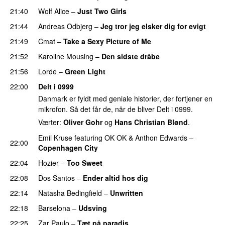
21:40
Wolf Alice
–
Just Two Girls
UU
21:44
Andreas Odbjerg
–
Jeg tror jeg elsker dig for evigt
21:49
Cmat
–
Take a Sexy Picture of Me
UU
21:52
Karoline Mousing
–
Den sidste dråbe
21:56
Lorde
–
Green Light
UU
22:00
Delt i 0999
Danmark er fyldt med geniale historier, der fortjener en
mikrofon. Så det får de, når de bliver Delt i 0999.
Værter:
Oliver Gohr
og
Hans Christian Blønd
.
Emil Kruse
featuring
OK OK
&
Anthon Edwards
–
22:00
Copenhagen City
22:04
Hozier
–
Too Sweet
22:08
Dos Santos
–
Ender altid hos dig
22:14
Natasha Bedingfield
–
Unwritten
22:18
Barselona
–
Udsving
UU
22:25
Zar Paulo
–
Tæt på paradis