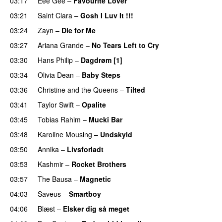
03:17
Eee Gee
–
Favourite Lover
UU
03:21
Saint Clara
–
Gosh I Luv It !!!
03:24
Zayn
–
Die for Me
03:27
Ariana Grande
–
No Tears Left to Cry
03:30
Hans Philip
–
Dagdrøm [1]
UU
03:34
Olivia Dean
–
Baby Steps
03:36
Christine and the Queens
–
Tilted
03:41
Taylor Swift
–
Opalite
03:45
Tobias Rahim
–
Mucki Bar
03:48
Karoline Mousing
–
Undskyld
03:50
Annika
–
Livsforladt
03:53
Kashmir
–
Rocket Brothers
03:57
The Bausa
–
Magnetic
UU
04:03
Saveus
–
Smartboy
04:06
Blæst
–
Elsker dig så meget