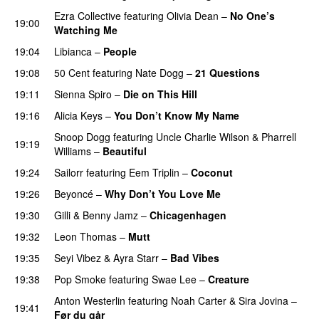
Ezra Collective
featuring
Olivia Dean
–
No One’s
19:00
Watching Me
PREMIERE
19:04
Libianca
–
People
UU
19:08
50 Cent
featuring
Nate Dogg
–
21 Questions
19:11
Sienna Spiro
–
Die on This Hill
UU
19:16
Alicia Keys
–
You Don’t Know My Name
Snoop Dogg
featuring
Uncle Charlie Wilson
&
Pharrell
19:19
Williams
–
Beautiful
19:24
Sailorr
featuring
Eem Triplin
–
Coconut
19:26
Beyoncé
–
Why Don’t You Love Me
19:30
Gilli
&
Benny Jamz
–
Chicagenhagen
PREMIERE
19:32
Leon Thomas
–
Mutt
19:35
Seyi Vibez
&
Ayra Starr
–
Bad Vibes
19:38
Pop Smoke
featuring
Swae Lee
–
Creature
PREMIERE
Anton Westerlin
featuring
Noah Carter
&
Sira Jovina
–
19:41
Før du går