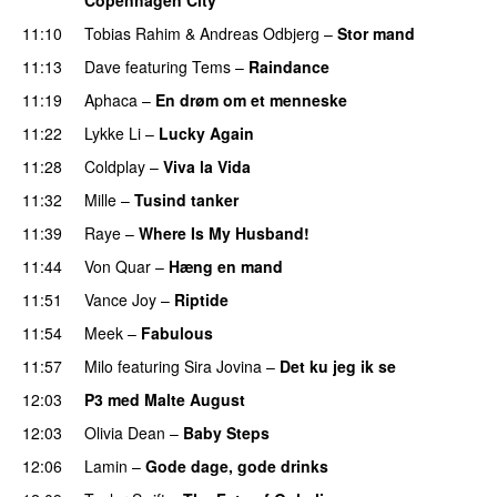
11:10
Tobias Rahim
&
Andreas Odbjerg
–
Stor mand
11:13
Dave
featuring
Tems
–
Raindance
11:19
Aphaca
–
En drøm om et menneske
UU
11:22
Lykke Li
–
Lucky Again
UU
11:28
Coldplay
–
Viva la Vida
11:32
Mille
–
Tusind tanker
11:39
Raye
–
Where Is My Husband!
UU
11:44
Von Quar
–
Hæng en mand
11:51
Vance Joy
–
Riptide
11:54
Meek
–
Fabulous
UU
11:57
Milo
featuring
Sira Jovina
–
Det ku jeg ik se
12:03
P3 med Malte August
12:03
Olivia Dean
–
Baby Steps
12:06
Lamin
–
Gode dage, gode drinks