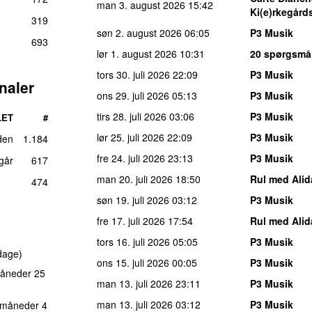
man 3. august 2026
15:42
Ki(e)rkegård
319
søn 2. august 2026
06:05
P3 Musik
693
lør 1. august 2026
10:31
20 spørgsmål
tors 30. juli 2026
22:09
P3 Musik
naler
ons 29. juli 2026
05:13
P3 Musik
tirs 28. juli 2026
03:06
P3 Musik
LET
#
lør 25. juli 2026
22:09
P3 Musik
den
1.184
fre 24. juli 2026
23:13
P3 Musik
 går
617
man 20. juli 2026
18:50
Rul med Alid
474
søn 19. juli 2026
03:12
P3 Musik
fre 17. juli 2026
17:54
Rul med Alid
tors 16. juli 2026
05:05
P3 Musik
dage)
ons 15. juli 2026
00:05
P3 Musik
åneder 25
man 13. juli 2026
23:11
P3 Musik
man 13. juli 2026
03:12
P3 Musik
 måneder 4