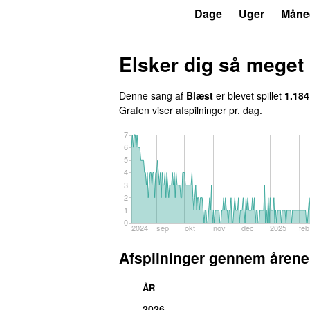
P3
Trends
Dage
Uger
Måne
Elsker dig så meget
Denne sang af
Blæst
er blevet spillet
1.184
Grafen viser afspilninger pr. dag.
7
6
5
4
3
2
1
0
2024
sep
okt
nov
dec
2025
feb
Afspilninger gennem årene
ÅR
2026