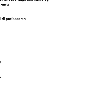
s-myg
 til professoren
a
a