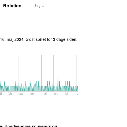
Rotation
 16. maj 2024
. Sidst spillet
for 3 dage siden
.
26
feb
mar
apr
maj
jun
jul
aug
e
: Unødvendige souvenirs og