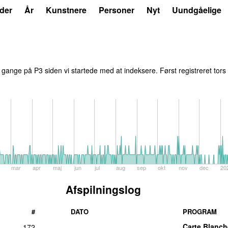
der
År
Kunstnere
Personer
Nyt
Uundgåelige
gange på P3 siden vi startede med at indeksere. Først registreret
tors
mar
apr
maj
jun
jul
aug
sep
okt
nov
dec
20
Afspilningslog
#
DATO
PROGRAM
Carte Blanch
172