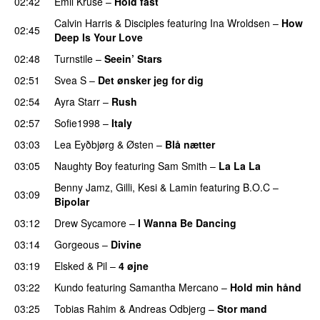
02:42
Emil Kruse
–
Hold fast
Calvin Harris
&
Disciples
featuring
Ina Wroldsen
–
How
02:45
Deep Is Your Love
02:48
Turnstile
–
Seein’ Stars
UU
02:51
Svea S
–
Det ønsker jeg for dig
02:54
Ayra Starr
–
Rush
02:57
Sofie1998
–
Italy
UU
03:03
Lea Eyðbjørg
&
Østen
–
Blå nætter
UU
03:05
Naughty Boy
featuring
Sam Smith
–
La La La
Benny Jamz
,
Gilli
,
Kesi
&
Lamin
featuring
B.O.C
–
03:09
Bipolar
03:12
Drew Sycamore
–
I Wanna Be Dancing
03:14
Gorgeous
–
Divine
03:19
Elsked
&
Pil
–
4 øjne
03:22
Kundo
featuring
Samantha Mercano
–
Hold min hånd
03:25
Tobias Rahim
&
Andreas Odbjerg
–
Stor mand