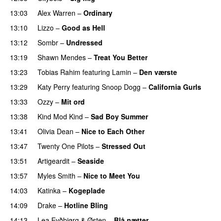
13:03
Alex Warren
–
Ordinary
13:10
Lizzo
–
Good as Hell
UU
13:12
Sombr
–
Undressed
UU
13:19
Shawn Mendes
–
Treat You Better
13:23
Tobias Rahim
featuring
Lamin
–
Den værste
13:29
Katy Perry
featuring
Snoop Dogg
–
California Gurls
13:33
Ozzy
–
Mit ord
13:38
Kind Mod Kind
–
Sad Boy Summer
13:41
Olivia Dean
–
Nice to Each Other
13:47
Twenty One Pilots
–
Stressed Out
UU
13:51
Artigeardit
–
Seaside
13:57
Myles Smith
–
Nice to Meet You
14:03
Katinka
–
Kogeplade
UU
14:09
Drake
–
Hotline Bling
14:13
Lea Eyðbjørg
&
Østen
–
Blå nætter
UU