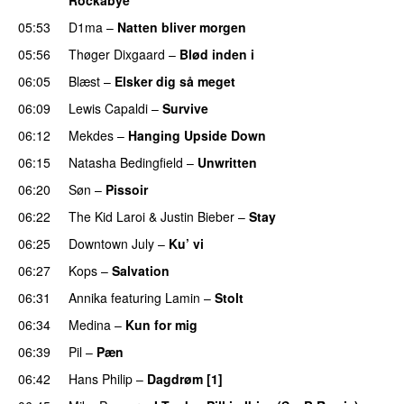
05:53
D1ma
–
Natten bliver morgen
05:56
Thøger Dixgaard
–
Blød inden i
UU
06:05
Blæst
–
Elsker dig så meget
06:09
Lewis Capaldi
–
Survive
06:12
Mekdes
–
Hanging Upside Down
06:15
Natasha Bedingfield
–
Unwritten
06:20
Søn
–
Pissoir
UU
06:22
The Kid Laroi
&
Justin Bieber
–
Stay
06:25
Downtown July
–
Ku’ vi
UU
06:27
Kops
–
Salvation
UU
06:31
Annika
featuring
Lamin
–
Stolt
06:34
Medina
–
Kun for mig
06:39
Pil
–
Pæn
06:42
Hans Philip
–
Dagdrøm [1]
UU