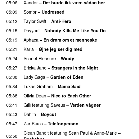
05:06
Xander
–
Det burde ikk være sådan her
05:09
Sombr
–
Undressed
UU
05:12
Taylor Swift
–
Anti-Hero
05:15
Dayyani
–
Nobody Kills Me Like You Do
UU
05:19
Aphaca
–
En drøm om et menneske
UU
05:21
Karla
–
Øjne jeg ser dig med
05:24
Scarlet Pleasure
–
Windy
UU
05:27
Ericka Jane
–
Strangers in the Night
05:30
Lady Gaga
–
Garden of Eden
05:34
Lukas Graham
–
Mama Said
05:38
Olivia Dean
–
Nice to Each Other
05:41
Gilli
featuring
Saveus
–
Verden vågner
05:43
Dahlin
–
Boycut
UU
05:47
Zar Paulo
–
Telefonperson
UU
Clean Bandit
featuring
Sean Paul
&
Anne-Marie
–
05:50
Rockabye