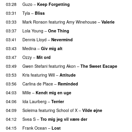
03:28
Guzo
–
Keep Forgetting
03:31
Tyla
–
Bliss
03:33
Mark Ronson
featuring
Amy Winehouse
–
Valerie
03:37
Lola Young
–
One Thing
UU
03:41
Dennis Lloyd
–
Nevermind
03:43
Medina
–
Giv mig alt
03:47
Ozzy
–
Mit ord
03:49
Gwen Stefani
featuring
Akon
–
The Sweet Escape
03:53
Kris
featuring
Will
–
Attitude
03:56
Carlina de Place
–
Reminded
04:03
Mille
–
Kendt mig en uge
04:06
Ida Laurberg
–
Terrier
UU
04:09
Soleima
featuring
School of X
–
Vilde øjne
UU
04:12
Svea S
–
Tro mig jeg vil være der
04:15
Frank Ocean
–
Lost