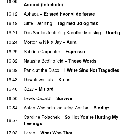
16:09
Around (Interlude)
16:12
Aphaca
–
Et sted hvor vi de første
16:19
Gitte Hænning
–
Tag med ud og fisk
16:21
Dos Santos
featuring
Karoline Mousing
–
Urørlig
16:24
Morten
&
Nik & Jay
–
Aura
16:29
Sabrina Carpenter
–
Espresso
16:32
Natasha Bedingfield
–
These Words
16:39
Panic at the Disco
–
I Write Sins Not Tragedies
16:43
Downtown July
–
Ku’ vi
UU
16:46
Ozzy
–
Mit ord
16:50
Lewis Capaldi
–
Survive
16:54
Anton Westerlin
featuring
Annika
–
Blodigt
Caroline Polachek
–
So Hot You’re Hurting My
16:57
Feelings
UU
17:03
Lorde
–
What Was That
UU