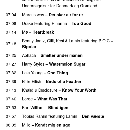
Undersøgelser for Danmark og Grønland.
07:04
Marcus.wav
–
Det sker alt for tit
UU
07:08
Drake
featuring
Rihanna
–
Too Good
07:14
Mø
–
Heartbreak
Benny Jamz
,
Gilli
,
Kesi
&
Lamin
featuring
B.O.C
–
07:18
Bipolar
07:25
Aphaca
–
Smelter under månen
UU
07:27
Harry Styles
–
Watermelon Sugar
07:32
Lola Young
–
One Thing
UU
07:39
Billie Eilish
–
Birds of a Feather
07:43
Khalid
&
Disclosure
–
Know Your Worth
UU
07:46
Lorde
–
What Was That
UU
07:53
Karl William
–
Blind igen
07:57
Tobias Rahim
featuring
Lamin
–
Den værste
08:05
Mille
–
Kendt mig en uge