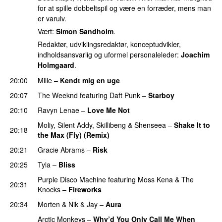
for at spille dobbeltspil og være en forræder, mens man
er varulv.
Vært:
Simon Sandholm
.
Redaktør, udviklingsredaktør, konceptudvikler,
indholdsansvarlig og uformel personaleleder:
Joachim
Holmgaard
.
20:00
Mille
–
Kendt mig en uge
20:07
The Weeknd
featuring
Daft Punk
–
Starboy
20:10
Ravyn Lenae
–
Love Me Not
Moliy
,
Silent Addy
,
Skillibeng
&
Shenseea
–
Shake It to
20:18
the Max (Fly) (Remix)
20:21
Gracie Abrams
–
Risk
UU
20:25
Tyla
–
Bliss
Purple Disco Machine
featuring
Moss Kena
&
The
20:31
Knocks
–
Fireworks
UU
20:34
Morten
&
Nik & Jay
–
Aura
Arctic Monkeys
–
Why’d You Only Call Me When