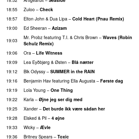
18:55
Zuloo
–
Check
18:57
Elton John
&
Dua Lipa
–
Cold Heart (Pnau Remix)
19:00
Ed Sheeran
–
Azizam
Mr. Probz
featuring
T.I.
&
Chris Brown
–
Waves (Robin
19:03
Schulz Remix)
19:06
Ora
–
Life Witness
19:09
Lea Eyðbjørg
&
Østen
–
Blå nætter
UU
19:12
Blk Odyssy
–
SUMMER in the RAIN
PREMIERE
19:16
Benjamin Hav
featuring
Ella Augusta
–
Første dag
UU
19:19
Lola Young
–
One Thing
UU
19:22
Karla
–
Øjne jeg ser dig med
19:25
Xander
–
Det burde ikk være sådan her
19:28
Elsked
&
Pil
–
4 øjne
19:33
Wicky
–
Ævle
19:36
Britney Spears
–
Toxic