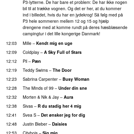
P3-lytterne. De har bare et problem: De har ikke nogen
bil til at trække vognen. Og det er her, at du kommer
ind i billedet, hvis du har en jydekrog! Så følg med på
P3 hele sommeren mellem 12 og 15 og hjælp
drengene med at komme rundt på deres hæsblæsende
campingtur i det lille kongerige Danmark!
12:03
Mille
–
Kendt mig en uge
12:09
Coldplay
–
A Sky Full of Stars
12:12
Pil
–
Pæn
12:19
Teddy Swims
–
The Door
12:23
Sabrina Carpenter
–
Busy Woman
12:28
The Minds of 99
–
Under din sne
UU
12:32
Morten
&
Nik & Jay
–
Aura
12:38
Sivas
–
R du stadig her 4 mig
12:41
Svea S
–
Det ønsker jeg for dig
12:48
Justin Bieber
–
Daisies
12:53
Citybois
–
Sig mig