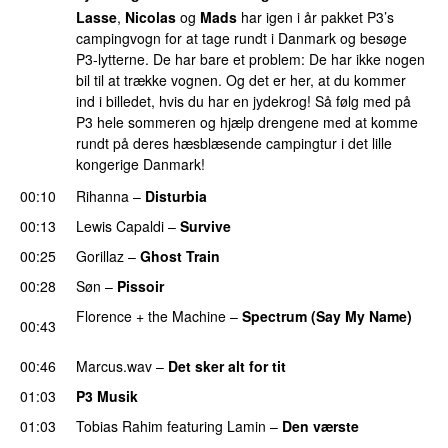
Lasse
,
Nicolas
og
Mads
har igen i år pakket P3’s
campingvogn for at tage rundt i Danmark og besøge
P3-lytterne. De har bare et problem: De har ikke nogen
bil til at trække vognen. Og det er her, at du kommer
ind i billedet, hvis du har en jydekrog! Så følg med på
P3 hele sommeren og hjælp drengene med at komme
rundt på deres hæsblæsende campingtur i det lille
kongerige Danmark!
00:10
Rihanna
–
Disturbia
00:13
Lewis Capaldi
–
Survive
00:25
Gorillaz
–
Ghost Train
PREMIERE
00:28
Søn
–
Pissoir
UU
Florence + the Machine
–
Spectrum (Say My Name)
00:43
PREMIERE
00:46
Marcus.wav
–
Det sker alt for tit
UU
01:03
P3 Musik
01:03
Tobias Rahim
featuring
Lamin
–
Den værste