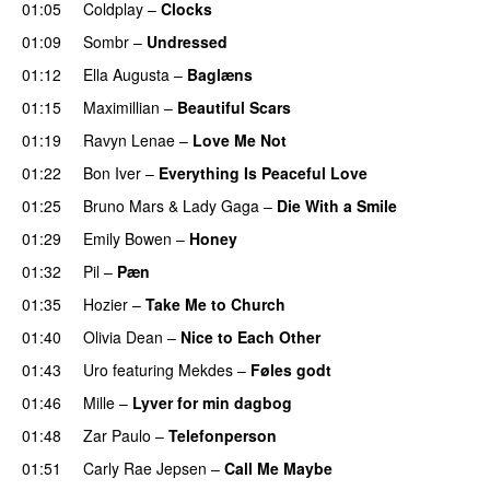
01:05
Coldplay
–
Clocks
01:09
Sombr
–
Undressed
UU
01:12
Ella Augusta
–
Baglæns
01:15
Maximillian
–
Beautiful Scars
01:19
Ravyn Lenae
–
Love Me Not
01:22
Bon Iver
–
Everything Is Peaceful Love
01:25
Bruno Mars
&
Lady Gaga
–
Die With a Smile
01:29
Emily Bowen
–
Honey
UU
01:32
Pil
–
Pæn
01:35
Hozier
–
Take Me to Church
UU
01:40
Olivia Dean
–
Nice to Each Other
01:43
Uro
featuring
Mekdes
–
Føles godt
01:46
Mille
–
Lyver for min dagbog
UU
01:48
Zar Paulo
–
Telefonperson
UU
01:51
Carly Rae Jepsen
–
Call Me Maybe