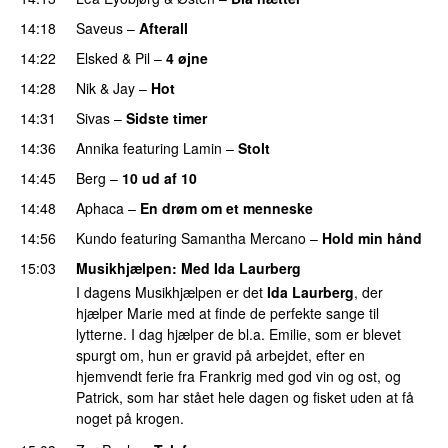
14:18
Saveus
–
Afterall
14:22
Elsked
&
Pil
–
4 øjne
14:28
Nik & Jay
–
Hot
14:31
Sivas
–
Sidste timer
14:36
Annika
featuring
Lamin
–
Stolt
14:45
Berg
–
10 ud af 10
14:48
Aphaca
–
En drøm om et menneske
UU
14:56
Kundo
featuring
Samantha Mercano
–
Hold min hånd
15:03
Musikhjælpen
: Med
Ida Laurberg
I dagens Musikhjælpen er det
Ida Laurberg
, der
hjælper Marie med at finde de perfekte sange til
lytterne. I dag hjælper de bl.a. Emilie, som er blevet
spurgt om, hun er gravid på arbejdet, efter en
hjemvendt ferie fra Frankrig med god vin og ost, og
Patrick, som har stået hele dagen og fisket uden at få
noget på krogen.