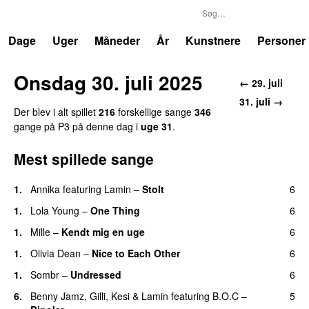
P3
Trends
Dage
Uger
Måneder
År
Kunstnere
Personer
Onsdag 30. juli 2025
← 29. juli
31. juli →
Der blev i alt spillet
216
forskellige sange
346
gange på P3 på denne dag i
uge 31
.
Mest spillede sange
1.
Annika
featuring
Lamin
–
Stolt
6
1.
Lola Young
–
One Thing
6
UU
1.
Mille
–
Kendt mig en uge
6
1.
Olivia Dean
–
Nice to Each Other
6
1.
Sombr
–
Undressed
6
UU
6.
Benny Jamz
,
Gilli
,
Kesi
&
Lamin
featuring
B.O.C
–
5