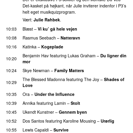
Det-kasket på højkant, når Julie inviterer indenfor i P3’s
helt eget musikquizprogram.
Vært:
Julie Rahbek
.
10:03
Blæst
–
Vi ku’ gå hele vejen
10:08
Rasmus Seebach
–
Natteravn
10:16
Katinka
–
Kogeplade
UU
Benjamin Hav
featuring
Lukas Graham
–
Du ligner din
10:20
mor
10:24
Skye Newman
–
Family Matters
UU
The Blessed Madonna
featuring
The Joy
–
Shades of
10:29
Love
10:35
Ora
–
Under the Influence
10:39
Annika
featuring
Lamin
–
Stolt
10:45
Ukendt Kunstner
–
Gennem byen
10:52
Dos Santos
featuring
Karoline Mousing
–
Urørlig
10:55
Lewis Capaldi
–
Survive