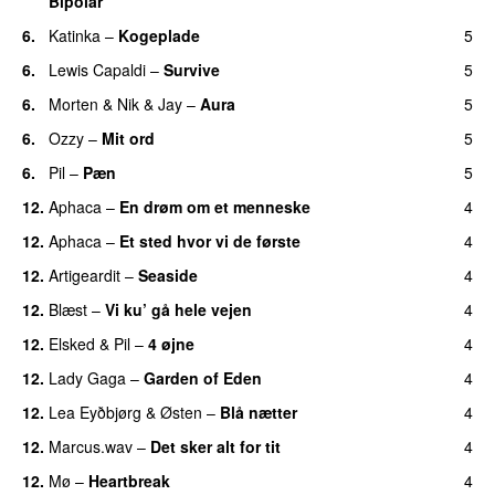
Bipolar
6.
Katinka
–
Kogeplade
5
UU
6.
Lewis Capaldi
–
Survive
5
6.
Morten
&
Nik & Jay
–
Aura
5
6.
Ozzy
–
Mit ord
5
6.
Pil
–
Pæn
5
12.
Aphaca
–
En drøm om et menneske
4
UU
12.
Aphaca
–
Et sted hvor vi de første
4
12.
Artigeardit
–
Seaside
4
12.
Blæst
–
Vi ku’ gå hele vejen
4
12.
Elsked
&
Pil
–
4 øjne
4
12.
Lady Gaga
–
Garden of Eden
4
12.
Lea Eyðbjørg
&
Østen
–
Blå nætter
4
UU
12.
Marcus.wav
–
Det sker alt for tit
4
UU
12.
Mø
–
Heartbreak
4