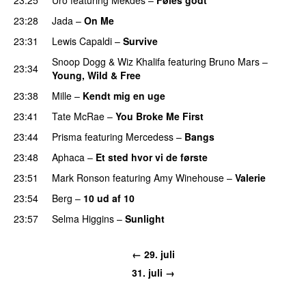
23:28
Jada
–
On Me
23:31
Lewis Capaldi
–
Survive
Snoop Dogg
&
Wiz Khalifa
featuring
Bruno Mars
–
23:34
Young, Wild & Free
23:38
Mille
–
Kendt mig en uge
23:41
Tate McRae
–
You Broke Me First
23:44
Prisma
featuring
Mercedess
–
Bangs
UU
23:48
Aphaca
–
Et sted hvor vi de første
23:51
Mark Ronson
featuring
Amy Winehouse
–
Valerie
23:54
Berg
–
10 ud af 10
23:57
Selma Higgins
–
Sunlight
UU
← 29. juli
31. juli →