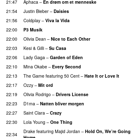
21:47
Aphaca
–
En drøm om et menneske
UU
21:54
Justin Bieber
–
Daisies
21:56
Coldplay
–
Viva la Vida
22:00
P3 Musik
22:00
Olivia Dean
–
Nice to Each Other
22:03
Kesi
&
Gilli
–
Su Casa
22:06
Lady Gaga
–
Garden of Eden
22:10
Mina Okabe
–
Every Second
22:13
The Game
featuring
50 Cent
–
Hate It or Love It
22:17
Ozzy
–
Mit ord
22:19
Olivia Rodrigo
–
Drivers License
22:23
D1ma
–
Natten bliver morgen
22:27
Saint Clara
–
Crazy
22:30
Lola Young
–
One Thing
UU
Drake
featuring
Majid Jordan
–
Hold On, We’re Going
22:34
Home
UU