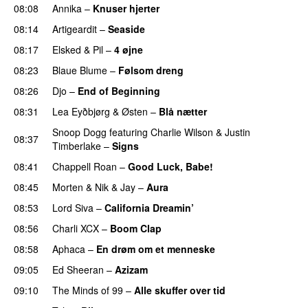
08:08
Annika
–
Knuser hjerter
08:14
Artigeardit
–
Seaside
08:17
Elsked
&
Pil
–
4 øjne
08:23
Blaue Blume
–
Følsom dreng
08:26
Djo
–
End of Beginning
UU
08:31
Lea Eyðbjørg
&
Østen
–
Blå nætter
UU
Snoop Dogg
featuring
Charlie Wilson
&
Justin
08:37
Timberlake
–
Signs
UU
08:41
Chappell Roan
–
Good Luck, Babe!
UU
08:45
Morten
&
Nik & Jay
–
Aura
08:53
Lord Siva
–
California Dreamin’
UU
08:56
Charli XCX
–
Boom Clap
08:58
Aphaca
–
En drøm om et menneske
UU
09:05
Ed Sheeran
–
Azizam
09:10
The Minds of 99
–
Alle skuffer over tid