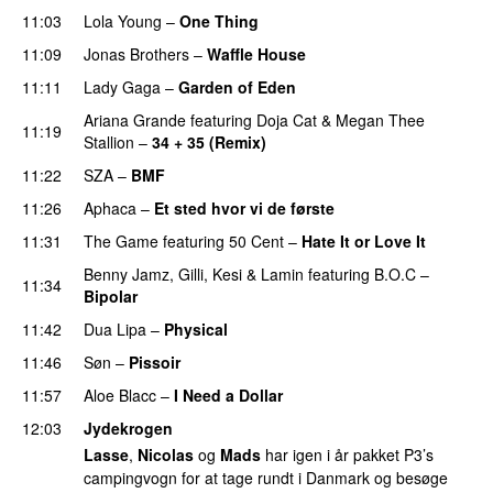
11:03
Lola Young
–
One Thing
UU
11:09
Jonas Brothers
–
Waffle House
UU
11:11
Lady Gaga
–
Garden of Eden
Ariana Grande
featuring
Doja Cat
&
Megan Thee
11:19
Stallion
–
34 + 35 (Remix)
11:22
SZA
–
BMF
11:26
Aphaca
–
Et sted hvor vi de første
11:31
The Game
featuring
50 Cent
–
Hate It or Love It
Benny Jamz
,
Gilli
,
Kesi
&
Lamin
featuring
B.O.C
–
11:34
Bipolar
11:42
Dua Lipa
–
Physical
11:46
Søn
–
Pissoir
UU
11:57
Aloe Blacc
–
I Need a Dollar
12:03
Jydekrogen
Lasse
,
Nicolas
og
Mads
har igen i år pakket P3’s
campingvogn for at tage rundt i Danmark og besøge