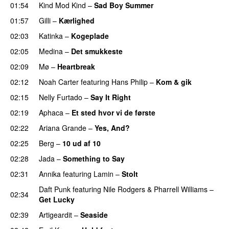
01:54
Kind Mod Kind
–
Sad Boy Summer
01:57
Gilli
–
Kærlighed
02:03
Katinka
–
Kogeplade
UU
02:05
Medina
–
Det smukkeste
02:09
Mø
–
Heartbreak
02:12
Noah Carter
featuring
Hans Philip
–
Kom & gik
02:15
Nelly Furtado
–
Say It Right
02:19
Aphaca
–
Et sted hvor vi de første
02:22
Ariana Grande
–
Yes, And?
02:25
Berg
–
10 ud af 10
02:28
Jada
–
Something to Say
02:31
Annika
featuring
Lamin
–
Stolt
Daft Punk
featuring
Nile Rodgers
&
Pharrell Williams
–
02:34
Get Lucky
02:39
Artigeardit
–
Seaside