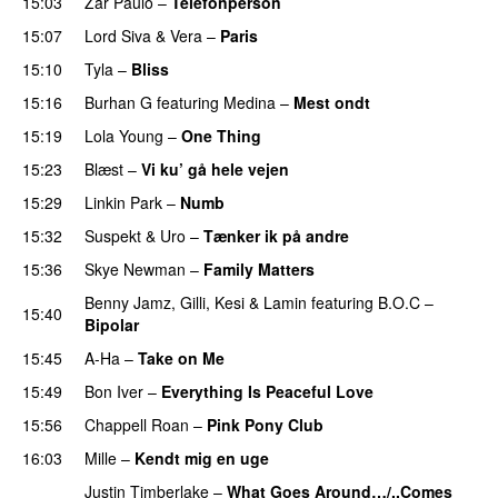
15:03
Zar Paulo
–
Telefonperson
UU
15:07
Lord Siva
&
Vera
–
Paris
UU
15:10
Tyla
–
Bliss
15:16
Burhan G
featuring
Medina
–
Mest ondt
15:19
Lola Young
–
One Thing
UU
15:23
Blæst
–
Vi ku’ gå hele vejen
15:29
Linkin Park
–
Numb
15:32
Suspekt
&
Uro
–
Tænker ik på andre
15:36
Skye Newman
–
Family Matters
UU
Benny Jamz
,
Gilli
,
Kesi
&
Lamin
featuring
B.O.C
–
15:40
Bipolar
15:45
A-Ha
–
Take on Me
15:49
Bon Iver
–
Everything Is Peaceful Love
15:56
Chappell Roan
–
Pink Pony Club
16:03
Mille
–
Kendt mig en uge
Justin Timberlake
–
What Goes Around…/..Comes