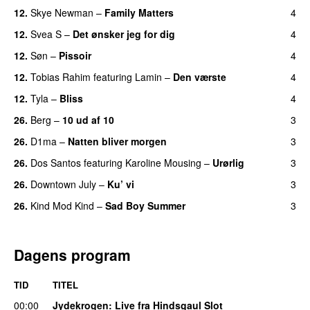
12.
Skye Newman
–
Family Matters
4
UU
12.
Svea S
–
Det ønsker jeg for dig
4
12.
Søn
–
Pissoir
4
UU
12.
Tobias Rahim
featuring
Lamin
–
Den værste
4
12.
Tyla
–
Bliss
4
26.
Berg
–
10 ud af 10
3
26.
D1ma
–
Natten bliver morgen
3
26.
Dos Santos
featuring
Karoline Mousing
–
Urørlig
3
26.
Downtown July
–
Ku’ vi
3
UU
26.
Kind Mod Kind
–
Sad Boy Summer
3
Dagens program
TID
TITEL
00:00
Jydekrogen
: Live fra Hindsgaul Slot