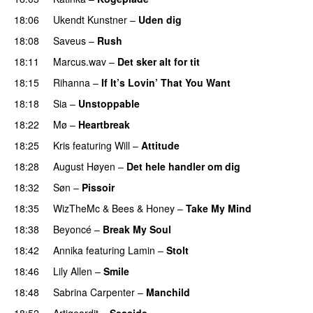
18:06
Ukendt Kunstner
–
Uden dig
18:08
Saveus
–
Rush
18:11
Marcus.wav
–
Det sker alt for tit
UU
18:15
Rihanna
–
If It’s Lovin’ That You Want
18:18
Sia
–
Unstoppable
18:22
Mø
–
Heartbreak
18:25
Kris
featuring
Will
–
Attitude
18:28
August Høyen
–
Det hele handler om dig
UU
18:32
Søn
–
Pissoir
UU
18:35
WizTheMc
&
Bees & Honey
–
Take My Mind
18:38
Beyoncé
–
Break My Soul
18:42
Annika
featuring
Lamin
–
Stolt
18:46
Lily Allen
–
Smile
UU
18:48
Sabrina Carpenter
–
Manchild
18:52
Artigeardit
–
Seaside