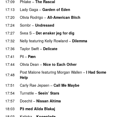
17:09
Phlake
–
The Rascal
17:13
Lady Gaga
–
Garden of Eden
17:20
Olivia Rodrigo
–
All-American Bitch
PREMIERE
17:24
Sombr
–
Undressed
UU
17:27
Svea S
–
Det ønsker jeg for dig
17:32
Nelly
featuring
Kelly Rowland
–
Dilemma
UU
17:36
Taylor Swift
–
Delicate
17:41
Pil
–
Pæn
17:44
Olivia Dean
–
Nice to Each Other
Post Malone
featuring
Morgan Wallen
–
I Had Some
17:48
Help
UU
17:51
Carly Rae Jepsen
–
Call Me Maybe
17:54
Turnstile
–
Seein’ Stars
UU
17:57
Doechii
–
Nissan Altima
18:03
P3 med Alida Blakaj
18:03
Katinka
–
Kogeplade
UU