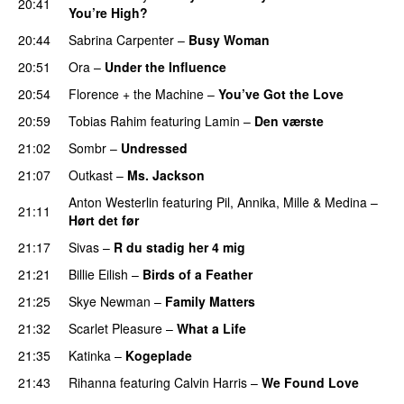
20:41
You’re High?
20:44
Sabrina Carpenter
–
Busy Woman
20:51
Ora
–
Under the Influence
20:54
Florence + the Machine
–
You’ve Got the Love
UU
20:59
Tobias Rahim
featuring
Lamin
–
Den værste
21:02
Sombr
–
Undressed
UU
21:07
Outkast
–
Ms. Jackson
UU
Anton Westerlin
featuring
Pil
,
Annika
,
Mille
&
Medina
–
21:11
Hørt det før
UU
21:17
Sivas
–
R du stadig her 4 mig
21:21
Billie Eilish
–
Birds of a Feather
21:25
Skye Newman
–
Family Matters
UU
21:32
Scarlet Pleasure
–
What a Life
21:35
Katinka
–
Kogeplade
UU
21:43
Rihanna
featuring
Calvin Harris
–
We Found Love