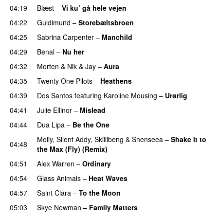
04:19
Blæst
–
Vi ku’ gå hele vejen
04:22
Guldimund
–
Storebæltsbroen
04:25
Sabrina Carpenter
–
Manchild
04:29
Benal
–
Nu her
UU
04:32
Morten
&
Nik & Jay
–
Aura
04:35
Twenty One Pilots
–
Heathens
04:39
Dos Santos
featuring
Karoline Mousing
–
Urørlig
04:41
Julie Ellinor
–
Mislead
04:44
Dua Lipa
–
Be the One
UU
Moliy
,
Silent Addy
,
Skillibeng
&
Shenseea
–
Shake It to
04:48
the Max (Fly) (Remix)
04:51
Alex Warren
–
Ordinary
04:54
Glass Animals
–
Heat Waves
04:57
Saint Clara
–
To the Moon
05:03
Skye Newman
–
Family Matters
UU