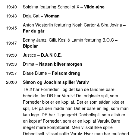
19:40
Soleima
featuring
School of X
–
Vilde øjne
UU
19:43
Doja Cat
–
Woman
Anton Westerlin
featuring
Noah Carter
&
Sira Jovina
–
19:45
Før du går
Benny Jamz
,
Gilli
,
Kesi
&
Lamin
featuring
B.O.C
–
19:47
Bipolar
19:50
Justice
–
D.A.N.C.E.
19:53
D1ma
–
Natten bliver morgen
19:57
Blaue Blume
–
Følsom dreng
20:00
Simon og Joachim spiller Varulv
TV 2 har Forræder - og det kan de fandme bare
beholde, for DR har Varulv! Det originale spil, som
Forræder blot er en kopi af. Det er som sådan ikke et
spil, DR på den måde har. Det er bare en leg, som man
kan lege. DR har til gengæld Dobbeltspil, som altså er
en kopi af Forræder, som er en kopi af Varulv. Bare
meget mere kompliceret. Men vi skal ikke spille
Dobbeltspil, vi skal spille Varulv. Hvor man har mulighed