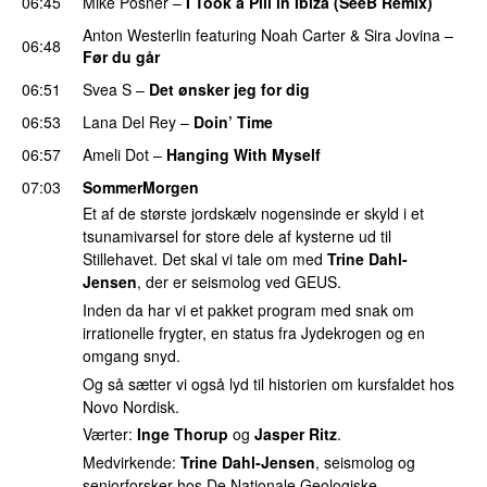
06:45
Mike Posner
–
I Took a Pill in Ibiza (SeeB Remix)
Anton Westerlin
featuring
Noah Carter
&
Sira Jovina
–
06:48
Før du går
06:51
Svea S
–
Det ønsker jeg for dig
06:53
Lana Del Rey
–
Doin’ Time
06:57
Ameli Dot
–
Hanging With Myself
07:03
SommerMorgen
Et af de største jordskælv nogensinde er skyld i et
tsunamivarsel for store dele af kysterne ud til
Stillehavet. Det skal vi tale om med
Trine Dahl-
Jensen
, der er seismolog ved GEUS.
Inden da har vi et pakket program med snak om
irrationelle frygter, en status fra Jydekrogen og en
omgang snyd.
Og så sætter vi også lyd til historien om kursfaldet hos
Novo Nordisk.
Værter:
Inge Thorup
og
Jasper Ritz
.
Medvirkende:
Trine Dahl-Jensen
, seismolog og
seniorforsker hos De Nationale Geologiske