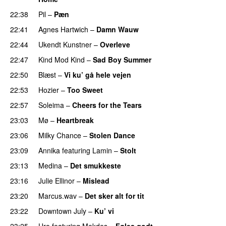
22:38
Pil
–
Pæn
22:41
Agnes Hartwich
–
Damn Wauw
UU
22:44
Ukendt Kunstner
–
Overleve
22:47
Kind Mod Kind
–
Sad Boy Summer
22:50
Blæst
–
Vi ku’ gå hele vejen
22:53
Hozier
–
Too Sweet
22:57
Soleima
–
Cheers for the Tears
23:03
Mø
–
Heartbreak
23:06
Milky Chance
–
Stolen Dance
23:09
Annika
featuring
Lamin
–
Stolt
23:13
Medina
–
Det smukkeste
23:16
Julie Ellinor
–
Mislead
23:20
Marcus.wav
–
Det sker alt for tit
UU
23:22
Downtown July
–
Ku’ vi
UU
23:25
Uro
featuring
Mekdes
–
Føles godt