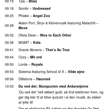
09:15
Tyla
–
Bliss
09:18
Sombr
–
Undressed
UU
09:25
Phlake
–
Angel Zoo
Adam Port
,
Stryv
&
Keinemusik
featuring
Malachiii
–
09:28
Move
UU
09:32
Olivia Dean
–
Nice to Each Other
09:38
MGMT
–
Kids
09:41
Gracie Abrams
–
That’s So True
09:44
Ozzy
–
Mit ord
09:50
Lorde
–
Royals
UU
09:53
Soleima
featuring
School of X
–
Vilde øjne
UU
09:56
Dillistone
–
Haunted
UU
10:03
Du ved det
: Slutspurten med
Ankerstjerne
‘Du ved det’ helt sikkert godt, så find telefonen frem, og
gør dig klar til at blive quizzet i al den musik, du elsker
at lytte til!
Der er eksklusive P3-sokker og den ikoniske Du Ved