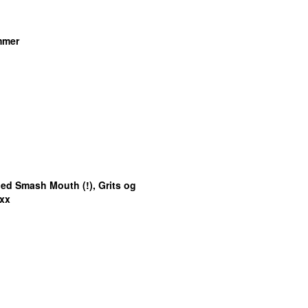
mmer
Med Smash Mouth (!), Grits og
xx