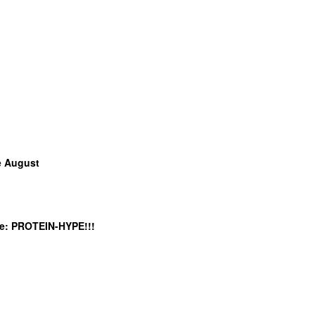
e August
e
: PROTEIN-HYPE!!!