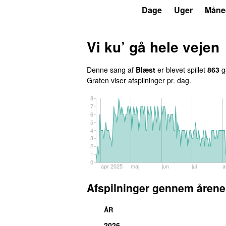
P3
Trends
Dage
Uger
Måne
Vi ku’ gå hele vejen
Denne sang af
Blæst
er blevet spillet
863
ga
Grafen viser afspilninger pr. dag.
8
7
6
5
4
3
2
1
0
apr 2025
maj
jun
jul
a
Afspilninger gennem årene
ÅR
2026