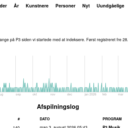
der
År
Kunstnere
Personer
Nyt
Uundgåelige
nge på P3 siden vi startede med at indeksere. Først registreret
fre 28
ug
sep
okt
nov
dec
jan 2026
feb
mar
Afspilningslog
#
DATO
PROGRAM
man 3. august 2026
05:43
P3 Musik
140