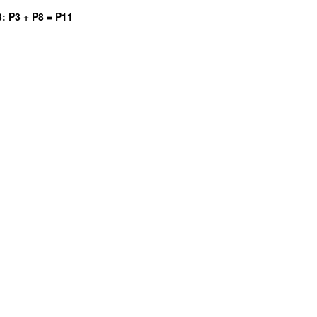
3
: P3 + P8 = P11