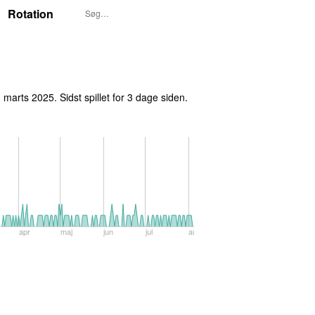
Rotation
. marts 2025
. Sidst spillet
for 3 dage siden
.
apr
maj
jun
jul
aug