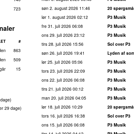
søn 2. august 2026
11:46
20 spørgsmål
723
lør 1. august 2026
02:12
P3 Musik
fre 31. juli 2026
06:08
P3 Musik
naler
ons 29. juli 2026
23:12
P3 Musik
LET
#
tirs 28. juli 2026
15:56
Sol over P3
den
863
søn 26. juli 2026
19:41
Lyden af so
den
509
lør 25. juli 2026
05:06
P3 Musik
 går
15
tors 23. juli 2026
22:09
P3 Musik
ons 22. juli 2026
06:08
P3 Musik
tirs 21. juli 2026
00:12
P3 Musik
man 20. juli 2026
04:05
P3 Musik
 dage)
lør 18. juli 2026
10:29
20 spørgsmål
er 29 dage)
tors 16. juli 2026
16:38
Sol over P3
ons 15. juli 2026
06:08
P3 Musik
tirs 14. juli 2026
04:12
P3 Musik