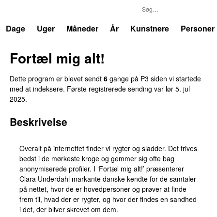
P3
Trends
Dage
Uger
Måneder
År
Kunstnere
Personer
Fortæl mig alt!
Dette program er blevet sendt
6
gange på P3 siden vi startede
med at indeksere. Første registrerede sending var
lør 5. jul
2025
.
Beskrivelse
Overalt på internettet finder vi rygter og sladder. Det trives
bedst i de mørkeste kroge og gemmer sig ofte bag
anonymiserede profiler. I ‘Fortæl mig alt!’ præsenterer
Clara Underdahl markante danske kendte for de samtaler
på nettet, hvor de er hovedpersoner og prøver at finde
frem til, hvad der er rygter, og hvor der findes en sandhed
i det, der bliver skrevet om dem.