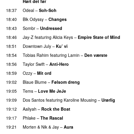
Hørt det før
UU
18:37
Odeal
–
Soh-Soh
18:40
Blk Odyssy
–
Changes
UU
18:43
Sombr
–
Undressed
UU
18:46
Jay-Z
featuring
Alicia Keys
–
Empire State of Mind
18:51
Downtown July
–
Ku’ vi
UU
18:54
Tobias Rahim
featuring
Lamin
–
Den værste
18:56
Taylor Swift
–
Anti-Hero
18:59
Ozzy
–
Mit ord
19:02
Blaue Blume
–
Følsom dreng
19:05
Tems
–
Love Me JeJe
19:09
Dos Santos
featuring
Karoline Mousing
–
Urørlig
19:12
Aaliyah
–
Rock the Boat
19:17
Phlake
–
The Rascal
19:21
Morten
&
Nik & Jay
–
Aura