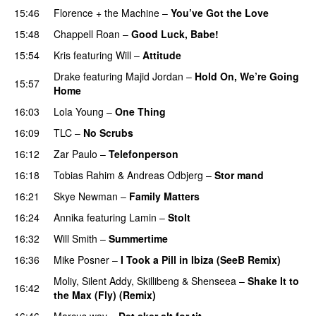
15:46
Florence + the Machine
–
You’ve Got the Love
UU
15:48
Chappell Roan
–
Good Luck, Babe!
UU
15:54
Kris
featuring
Will
–
Attitude
Drake
featuring
Majid Jordan
–
Hold On, We’re Going
15:57
Home
UU
16:03
Lola Young
–
One Thing
UU
16:09
TLC
–
No Scrubs
16:12
Zar Paulo
–
Telefonperson
UU
16:18
Tobias Rahim
&
Andreas Odbjerg
–
Stor mand
16:21
Skye Newman
–
Family Matters
UU
16:24
Annika
featuring
Lamin
–
Stolt
16:32
Will Smith
–
Summertime
PREMIERE
16:36
Mike Posner
–
I Took a Pill in Ibiza (SeeB Remix)
Moliy
,
Silent Addy
,
Skillibeng
&
Shenseea
–
Shake It to
16:42
the Max (Fly) (Remix)
16:46
Marcus.wav
–
Det sker alt for tit