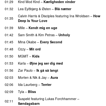
01:29
Kind Mod Kind
–
Kærligheden vinder
01:32
Lea Eyðbjørg
&
Østen
–
Blå nætter
UU
Calvin Harris
&
Disciples
featuring
Ina Wroldsen
–
How
01:35
Deep Is Your Love
01:39
Mille
–
Kendt mig en uge
01:42
Sam Smith
&
Kim Petras
–
Unholy
UU
01:45
Mina Okabe
–
Every Second
01:48
Ozzy
–
Mit ord
01:50
MGMT
–
Kids
01:53
Karla
–
Øjne jeg ser dig med
01:56
Zar Paulo
–
Ik gå så langt
02:03
Morten
&
Nik & Jay
–
Aura
02:06
Ida Laurberg
–
Terrier
UU
02:09
Tyla
–
Bliss
Suspekt
featuring
Lukas Forchhammer
–
02:11
Søndagsbarn