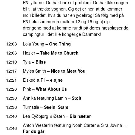
P3-lytterne. De har bare et problem: De har ikke nogen
bil til at trække vognen. Og det er her, at du kommer
ind i billedet, hvis du har en jydekrog! Så følg med på
P3 hele sommeren mellem 12 og 15 og hjælp
drengene med at komme rundt på deres hæsblæsende
campingtur i det lille kongerige Danmark!
12:03
Lola Young
–
One Thing
UU
12:06
Hozier
–
Take Me to Church
UU
12:10
Tyla
–
Bliss
12:17
Myles Smith
–
Nice to Meet You
12:21
Elsked
&
Pil
–
4 øjne
12:26
Pink
–
What About Us
12:30
Annika
featuring
Lamin
–
Stolt
12:36
Turnstile
–
Seein’ Stars
UU
12:40
Lea Eyðbjørg
&
Østen
–
Blå nætter
UU
Anton Westerlin
featuring
Noah Carter
&
Sira Jovina
–
12:46
Før du går