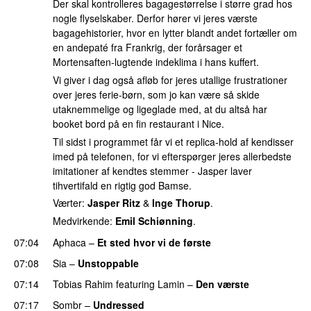
Der skal kontrolleres bagagestørrelse i større grad hos
nogle flyselskaber. Derfor hører vi jeres værste
bagagehistorier, hvor en lytter blandt andet fortæller om
en andepaté fra Frankrig, der forårsager et
Mortensaften-lugtende indeklima i hans kuffert.
Vi giver i dag også afløb for jeres utallige frustrationer
over jeres ferie-børn, som jo kan være så skide
utaknemmelige og ligeglade med, at du altså har
booket bord på en fin restaurant i Nice.
Til sidst i programmet får vi et replica-hold af kendisser
imed på telefonen, for vi efterspørger jeres allerbedste
imitationer af kendtes stemmer - Jasper laver
tihvertifald en rigtig god Bamse.
Værter:
Jasper Ritz
&
Inge Thorup
.
Medvirkende:
Emil Schiønning
.
07:04
Aphaca
–
Et sted hvor vi de første
07:08
Sia
–
Unstoppable
07:14
Tobias Rahim
featuring
Lamin
–
Den værste
07:17
Sombr
–
Undressed
UU