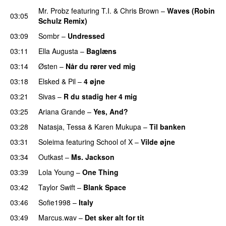
Mr. Probz
featuring
T.I.
&
Chris Brown
–
Waves (Robin
03:05
Schulz Remix)
03:09
Sombr
–
Undressed
UU
03:11
Ella Augusta
–
Baglæns
03:14
Østen
–
Når du rører ved mig
03:18
Elsked
&
Pil
–
4 øjne
03:21
Sivas
–
R du stadig her 4 mig
03:25
Ariana Grande
–
Yes, And?
03:28
Natasja
,
Tessa
&
Karen Mukupa
–
Til banken
03:31
Soleima
featuring
School of X
–
Vilde øjne
UU
03:34
Outkast
–
Ms. Jackson
UU
03:39
Lola Young
–
One Thing
UU
03:42
Taylor Swift
–
Blank Space
03:46
Sofie1998
–
Italy
UU
03:49
Marcus.wav
–
Det sker alt for tit
UU