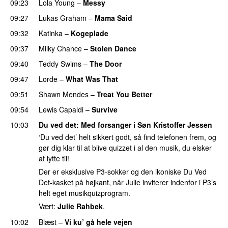
09:23
Lola Young
–
Messy
UU
09:27
Lukas Graham
–
Mama Said
09:32
Katinka
–
Kogeplade
UU
09:37
Milky Chance
–
Stolen Dance
09:40
Teddy Swims
–
The Door
09:47
Lorde
–
What Was That
UU
09:51
Shawn Mendes
–
Treat You Better
09:54
Lewis Capaldi
–
Survive
10:03
Du ved det
: Med forsanger i Søn
Kristoffer Jessen
‘Du ved det’ helt sikkert godt, så find telefonen frem, og
gør dig klar til at blive quizzet i al den musik, du elsker
at lytte til!
Der er eksklusive P3-sokker og den ikoniske Du Ved
Det-kasket på højkant, når Julie inviterer indenfor i P3’s
helt eget musikquizprogram.
Vært:
Julie Rahbek
.
10:02
Blæst
–
Vi ku’ gå hele vejen