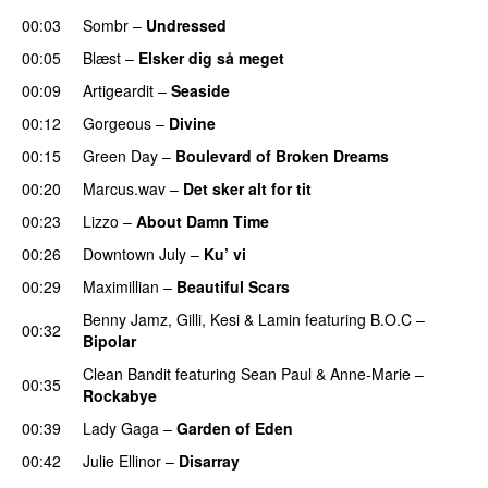
00:03
Sombr
–
Undressed
UU
00:05
Blæst
–
Elsker dig så meget
00:09
Artigeardit
–
Seaside
00:12
Gorgeous
–
Divine
00:15
Green Day
–
Boulevard of Broken Dreams
00:20
Marcus.wav
–
Det sker alt for tit
UU
00:23
Lizzo
–
About Damn Time
00:26
Downtown July
–
Ku’ vi
UU
00:29
Maximillian
–
Beautiful Scars
Benny Jamz
,
Gilli
,
Kesi
&
Lamin
featuring
B.O.C
–
00:32
Bipolar
Clean Bandit
featuring
Sean Paul
&
Anne-Marie
–
00:35
Rockabye
00:39
Lady Gaga
–
Garden of Eden
00:42
Julie Ellinor
–
Disarray
UU