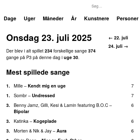
P3
Trends
Dage
Uger
Måneder
År
Kunstnere
Personer
Onsdag 23. juli 2025
← 22. juli
24. juli →
Der blev i alt spillet
234
forskellige sange
374
gange på P3 på denne dag i
uge 30
.
Mest spillede sange
1.
Mille
–
Kendt mig en uge
7
1.
Sombr
–
Undressed
7
UU
3.
Benny Jamz
,
Gilli
,
Kesi
&
Lamin
featuring
B.O.C
–
6
Bipolar
3.
Katinka
–
Kogeplade
6
UU
3.
Morten
&
Nik & Jay
–
Aura
6