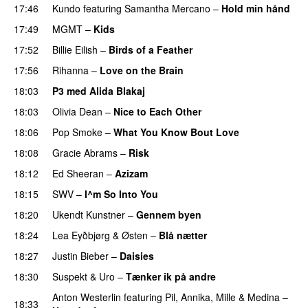
17:46
Kundo
featuring
Samantha Mercano
–
Hold min hånd
17:49
MGMT
–
Kids
17:52
Billie Eilish
–
Birds of a Feather
17:56
Rihanna
–
Love on the Brain
18:03
P3 med Alida Blakaj
18:03
Olivia Dean
–
Nice to Each Other
18:06
Pop Smoke
–
What You Know Bout Love
18:08
Gracie Abrams
–
Risk
UU
18:12
Ed Sheeran
–
Azizam
18:15
SWV
–
I^m So Into You
PREMIERE
18:20
Ukendt Kunstner
–
Gennem byen
18:24
Lea Eyðbjørg
&
Østen
–
Blå nætter
UU
18:27
Justin Bieber
–
Daisies
18:30
Suspekt
&
Uro
–
Tænker ik på andre
Anton Westerlin
featuring
Pil
,
Annika
,
Mille
&
Medina
–
18:33