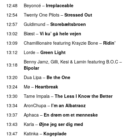
12:48
Beyoncé
–
Irreplaceable
12:54
Twenty One Pilots
–
Stressed Out
UU
12:57
Guldimund
–
Storebæltsbroen
13:02
Blæst
–
Vi ku’ gå hele vejen
13:09
Chamillionaire
featuring
Krayzie Bone
–
Ridin’
13:12
Lorde
–
Green Light
UU
Benny Jamz
,
Gilli
,
Kesi
&
Lamin
featuring
B.O.C
–
13:18
Bipolar
13:20
Dua Lipa
–
Be the One
UU
13:24
Mø
–
Heartbreak
13:30
Tame Impala
–
The Less I Know the Better
13:34
AronChupa
–
I’m an Albatraoz
13:37
Aphaca
–
En drøm om et menneske
UU
13:43
Karla
–
Øjne jeg ser dig med
13:47
Katinka
–
Kogeplade
UU