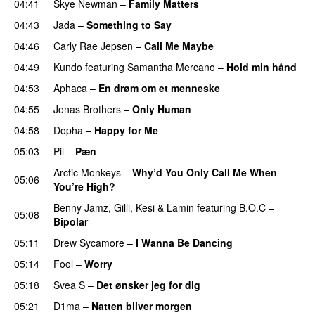
04:41
Skye Newman
–
Family Matters
UU
04:43
Jada
–
Something to Say
04:46
Carly Rae Jepsen
–
Call Me Maybe
04:49
Kundo
featuring
Samantha Mercano
–
Hold min hånd
04:53
Aphaca
–
En drøm om et menneske
UU
04:55
Jonas Brothers
–
Only Human
04:58
Dopha
–
Happy for Me
05:03
Pil
–
Pæn
Arctic Monkeys
–
Why’d You Only Call Me When
05:06
You’re High?
Benny Jamz
,
Gilli
,
Kesi
&
Lamin
featuring
B.O.C
–
05:08
Bipolar
05:11
Drew Sycamore
–
I Wanna Be Dancing
05:14
Fool
–
Worry
05:18
Svea S
–
Det ønsker jeg for dig
05:21
D1ma
–
Natten bliver morgen