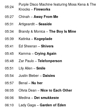
Purple Disco Machine
featuring
Moss Kena
&
The
05:24
Knocks
–
Fireworks
UU
05:27
Chinah
–
Away From Me
05:31
Artigeardit
–
Seaside
05:34
Brandy
&
Monica
–
The Boy Is Mine
05:39
Katinka
–
Kogeplade
UU
05:41
Ed Sheeran
–
Shivers
05:45
Kamma
–
Crying Again
05:48
Zar Paulo
–
Telefonperson
UU
05:51
Lily Allen
–
Smile
UU
05:54
Justin Bieber
–
Daisies
05:57
Benal
–
Nu her
UU
06:05
Olivia Dean
–
Nice to Each Other
06:06
Medina
–
Det smukkeste
06:10
Lady Gaga
–
Garden of Eden