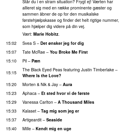
Står du i en stram situation? Frygt ej! Værten har
allieret sig med en række prominente gæster og
sammen åbner de op for den musikalske
førstehjælpskasse og finder det helt rigtige nummer,
som hjælper dig videre på din vej.
Vært:
Marie Hobitz
.
15:02
Svea S
–
Det ønsker jeg for dig
15:07
Tate McRae
–
You Broke Me First
15:10
Pil
–
Pæn
The Black Eyed Peas
featuring
Justin Timberlake
–
15:15
Where Is the Love?
UU
15:20
Morten
&
Nik & Jay
–
Aura
15:23
Aphaca
–
Et sted hvor vi de første
15:29
Vanessa Carlton
–
A Thousand Miles
UU
15:33
Kalaset
–
Tag mig som jeg er
UU
15:37
Artigeardit
–
Seaside
15:40
Mille
–
Kendt mig en uge