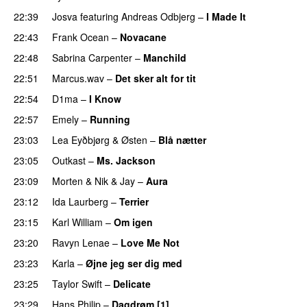
22:39
Josva
featuring
Andreas Odbjerg
–
I Made It
22:43
Frank Ocean
–
Novacane
22:48
Sabrina Carpenter
–
Manchild
22:51
Marcus.wav
–
Det sker alt for tit
UU
22:54
D1ma
–
I Know
UU
22:57
Emely
–
Running
UU
23:03
Lea Eyðbjørg
&
Østen
–
Blå nætter
UU
23:05
Outkast
–
Ms. Jackson
UU
23:09
Morten
&
Nik & Jay
–
Aura
23:12
Ida Laurberg
–
Terrier
UU
23:15
Karl William
–
Om igen
UU
23:20
Ravyn Lenae
–
Love Me Not
23:23
Karla
–
Øjne jeg ser dig med
23:25
Taylor Swift
–
Delicate
23:29
Hans Philip
–
Dagdrøm [1]
UU