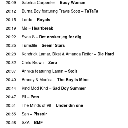
20:09
Sabrina Carpenter
–
Busy Woman
20:12
Burna Boy
featuring
Travis Scott
–
TaTaTa
20:15
Lorde
–
Royals
UU
20:19
Mø
–
Heartbreak
20:22
Svea S
–
Det ønsker jeg for dig
20:25
Turnstile
–
Seein’ Stars
UU
20:28
Kendrick Lamar
,
Blxst
&
Amanda Reifer
–
Die Hard
20:32
Chris Brown
–
Zero
PREMIERE
20:37
Annika
featuring
Lamin
–
Stolt
20:40
Brandy
&
Monica
–
The Boy Is Mine
20:44
Kind Mod Kind
–
Sad Boy Summer
20:47
Pil
–
Pæn
20:51
The Minds of 99
–
Under din sne
UU
20:55
Søn
–
Pissoir
UU
20:58
SZA
–
BMF