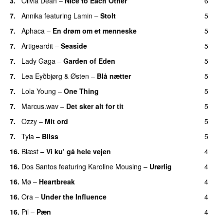
3.
Olivia Dean
–
Nice to Each Other
6
7.
Annika
featuring
Lamin
–
Stolt
5
7.
Aphaca
–
En drøm om et menneske
5
UU
7.
Artigeardit
–
Seaside
5
7.
Lady Gaga
–
Garden of Eden
5
7.
Lea Eyðbjørg
&
Østen
–
Blå nætter
5
UU
7.
Lola Young
–
One Thing
5
UU
7.
Marcus.wav
–
Det sker alt for tit
5
UU
7.
Ozzy
–
Mit ord
5
7.
Tyla
–
Bliss
5
16.
Blæst
–
Vi ku’ gå hele vejen
4
16.
Dos Santos
featuring
Karoline Mousing
–
Urørlig
4
16.
Mø
–
Heartbreak
4
16.
Ora
–
Under the Influence
4
16.
Pil
–
Pæn
4