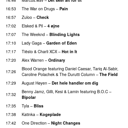
UU
16:53
The War on Drugs
–
Pain
16:57
Zuloo
–
Check
17:02
Elsked
&
Pil
–
4 øjne
17:07
The Weeknd
–
Blinding Lights
17:10
Lady Gaga
–
Garden of Eden
17:17
Tiësto
&
Charli XCX
–
Hot in It
17:20
Alex Warren
–
Ordinary
Blood Orange
featuring
Daniel Caesar
,
Tariq Al-Sabir
,
17:26
Caroline Polachek
&
The Durutti Column
–
The Field
17:29
August Høyen
–
Det hele handler om dig
UU
Benny Jamz
,
Gilli
,
Kesi
&
Lamin
featuring
B.O.C
–
17:32
Bipolar
17:35
Tyla
–
Bliss
17:38
Katinka
–
Kogeplade
UU
17:42
One Direction
–
Night Changes