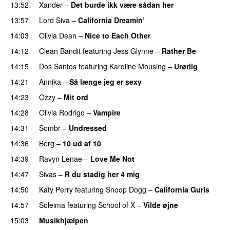
13:52
Xander
–
Det burde ikk være sådan her
13:57
Lord Siva
–
California Dreamin’
UU
14:03
Olivia Dean
–
Nice to Each Other
14:12
Clean Bandit
featuring
Jess Glynne
–
Rather Be
14:15
Dos Santos
featuring
Karoline Mousing
–
Urørlig
14:21
Annika
–
Så længe jeg er sexy
UU
14:23
Ozzy
–
Mit ord
14:28
Olivia Rodrigo
–
Vampire
UU
14:31
Sombr
–
Undressed
UU
14:36
Berg
–
10 ud af 10
14:39
Ravyn Lenae
–
Love Me Not
14:47
Sivas
–
R du stadig her 4 mig
14:50
Katy Perry
featuring
Snoop Dogg
–
California Gurls
14:57
Soleima
featuring
School of X
–
Vilde øjne
UU
15:03
Musikhjælpen