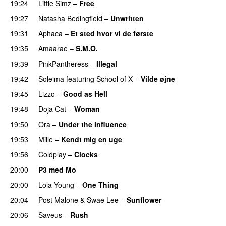
19:24
Little Simz
–
Free
19:27
Natasha Bedingfield
–
Unwritten
19:31
Aphaca
–
Et sted hvor vi de første
19:35
Amaarae
–
S.M.O.
19:39
PinkPantheress
–
Illegal
19:42
Soleima
featuring
School of X
–
Vilde øjne
UU
19:45
Lizzo
–
Good as Hell
UU
19:48
Doja Cat
–
Woman
19:50
Ora
–
Under the Influence
19:53
Mille
–
Kendt mig en uge
19:56
Coldplay
–
Clocks
20:00
P3 med Mo
20:00
Lola Young
–
One Thing
UU
20:04
Post Malone
&
Swae Lee
–
Sunflower
20:06
Saveus
–
Rush