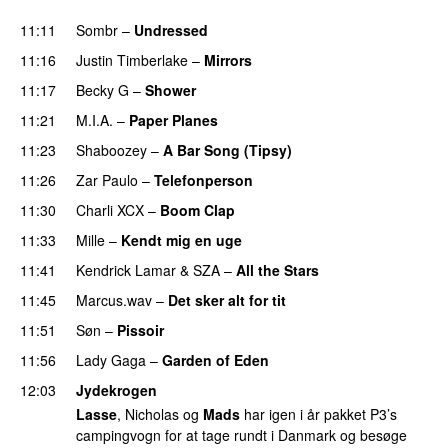
UU
11:11
Sombr
–
Undressed
UU
11:16
Justin Timberlake
–
Mirrors
11:17
Becky G
–
Shower
11:21
M.I.A.
–
Paper Planes
UU
11:23
Shaboozey
–
A Bar Song (Tipsy)
11:26
Zar Paulo
–
Telefonperson
UU
11:30
Charli XCX
–
Boom Clap
11:33
Mille
–
Kendt mig en uge
11:41
Kendrick Lamar
&
SZA
–
All the Stars
11:45
Marcus.wav
–
Det sker alt for tit
UU
11:51
Søn
–
Pissoir
UU
11:56
Lady Gaga
–
Garden of Eden
12:03
Jydekrogen
Lasse
, Nicholas og
Mads
har igen i år pakket P3’s
campingvogn for at tage rundt i Danmark og besøge