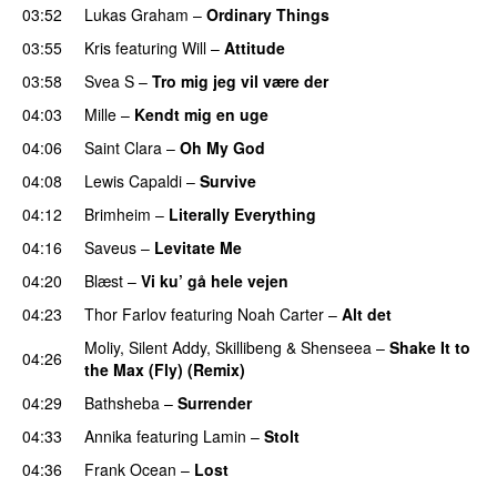
03:52
Lukas Graham
–
Ordinary Things
UU
03:55
Kris
featuring
Will
–
Attitude
03:58
Svea S
–
Tro mig jeg vil være der
04:03
Mille
–
Kendt mig en uge
04:06
Saint Clara
–
Oh My God
04:08
Lewis Capaldi
–
Survive
04:12
Brimheim
–
Literally Everything
UU
04:16
Saveus
–
Levitate Me
UU
04:20
Blæst
–
Vi ku’ gå hele vejen
04:23
Thor Farlov
featuring
Noah Carter
–
Alt det
Moliy
,
Silent Addy
,
Skillibeng
&
Shenseea
–
Shake It to
04:26
the Max (Fly) (Remix)
04:29
Bathsheba
–
Surrender
04:33
Annika
featuring
Lamin
–
Stolt
04:36
Frank Ocean
–
Lost