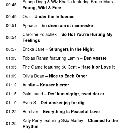
Snoop Dogg
&
Wiz Khalifa
featuring
Bruno Mars
–
00:45
Young, Wild & Free
00:49
Ora
–
Under the Influence
00:51
Aphaca
–
En drøm om et menneske
UU
Caroline Polachek
–
So Hot You’re Hurting My
00:54
Feelings
UU
00:57
Ericka Jane
–
Strangers in the Night
01:03
Tobias Rahim
featuring
Lamin
–
Den værste
01:05
The Game
featuring
50 Cent
–
Hate It or Love It
01:09
Olivia Dean
–
Nice to Each Other
01:12
Annika
–
Knuser hjerter
01:15
Guldimund
–
Det’ kun vigtigt, hvad det er
UU
01:19
Svea S
–
Det ønsker jeg for dig
01:22
Bon Iver
–
Everything Is Peaceful Love
Katy Perry
featuring
Skip Marley
–
Chained to the
01:25
Rhythm