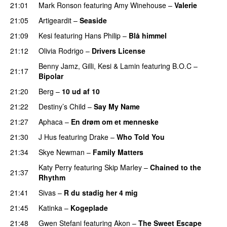
21:01
Mark Ronson
featuring
Amy Winehouse
–
Valerie
21:05
Artigeardit
–
Seaside
21:09
Kesi
featuring
Hans Philip
–
Blå himmel
21:12
Olivia Rodrigo
–
Drivers License
Benny Jamz
,
Gilli
,
Kesi
&
Lamin
featuring
B.O.C
–
21:17
Bipolar
21:20
Berg
–
10 ud af 10
21:22
Destiny’s Child
–
Say My Name
21:27
Aphaca
–
En drøm om et menneske
UU
21:30
J Hus
featuring
Drake
–
Who Told You
21:34
Skye Newman
–
Family Matters
UU
Katy Perry
featuring
Skip Marley
–
Chained to the
21:37
Rhythm
21:41
Sivas
–
R du stadig her 4 mig
21:45
Katinka
–
Kogeplade
UU
21:48
Gwen Stefani
featuring
Akon
–
The Sweet Escape