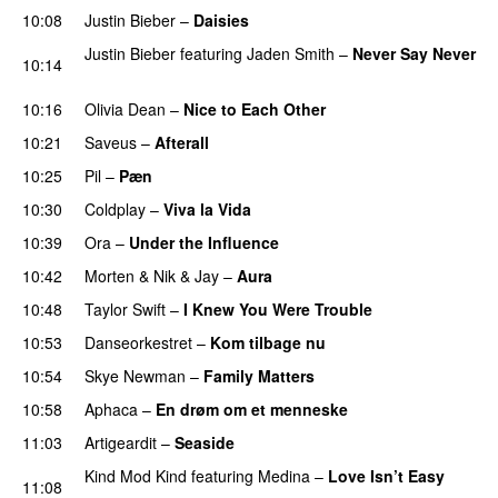
10:08
Justin Bieber
–
Daisies
Justin Bieber
featuring
Jaden Smith
–
Never Say Never
10:14
PREMIERE
10:16
Olivia Dean
–
Nice to Each Other
10:21
Saveus
–
Afterall
10:25
Pil
–
Pæn
10:30
Coldplay
–
Viva la Vida
10:39
Ora
–
Under the Influence
10:42
Morten
&
Nik & Jay
–
Aura
10:48
Taylor Swift
–
I Knew You Were Trouble
10:53
Danseorkestret
–
Kom tilbage nu
10:54
Skye Newman
–
Family Matters
UU
10:58
Aphaca
–
En drøm om et menneske
UU
11:03
Artigeardit
–
Seaside
Kind Mod Kind
featuring
Medina
–
Love Isn’t Easy
11:08