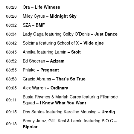
08:23
Ora
–
Life Witness
08:26
Miley Cyrus
–
Midnight Sky
08:32
SZA
–
BMF
08:34
Lady Gaga
featuring
Colby O’Donis
–
Just Dance
08:42
Soleima
featuring
School of X
–
Vilde øjne
UU
08:45
Annika
featuring
Lamin
–
Stolt
08:52
Ed Sheeran
–
Azizam
08:55
Phlake
–
Pregnant
UU
08:58
Gracie Abrams
–
That’s So True
09:05
Alex Warren
–
Ordinary
Busta Rhymes
&
Mariah Carey
featuring
Flipmode
09:11
Squad
–
I Know What You Want
09:15
Dos Santos
featuring
Karoline Mousing
–
Urørlig
Benny Jamz
,
Gilli
,
Kesi
&
Lamin
featuring
B.O.C
–
09:18
Bipolar