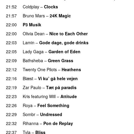
21:52
Coldplay
–
Clocks
21:57
Bruno Mars
–
24K Magic
22:00
P3 Musik
22:00
Olivia Dean
–
Nice to Each Other
22:03
Lamin
–
Gode dage, gode drinks
22:05
Lady Gaga
–
Garden of Eden
22:09
Bathsheba
–
Green Grass
22:12
Twenty One Pilots
–
Heathens
22:16
Blæst
–
Vi ku’ gå hele vejen
22:19
Zar Paulo
–
Tæt på paradis
22:23
Kris
featuring
Will
–
Attitude
22:26
Roya
–
Feel Something
22:29
Sombr
–
Undressed
UU
22:32
Rihanna
–
Pon de Replay
22:37
Tyla
–
Bliss