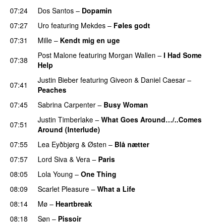
07:24
Dos Santos
–
Dopamin
07:27
Uro
featuring
Mekdes
–
Føles godt
07:31
Mille
–
Kendt mig en uge
Post Malone
featuring
Morgan Wallen
–
I Had Some
07:38
Help
UU
Justin Bieber
featuring
Giveon
&
Daniel Caesar
–
07:41
Peaches
07:45
Sabrina Carpenter
–
Busy Woman
Justin Timberlake
–
What Goes Around…/..Comes
07:51
Around (Interlude)
07:55
Lea Eyðbjørg
&
Østen
–
Blå nætter
UU
07:57
Lord Siva
&
Vera
–
Paris
UU
08:05
Lola Young
–
One Thing
UU
08:09
Scarlet Pleasure
–
What a Life
08:14
Mø
–
Heartbreak
08:18
Søn
–
Pissoir
UU