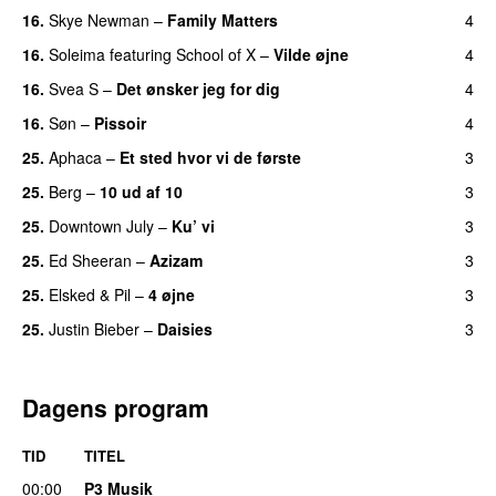
16.
Skye Newman
–
Family Matters
4
UU
16.
Soleima
featuring
School of X
–
Vilde øjne
4
UU
16.
Svea S
–
Det ønsker jeg for dig
4
16.
Søn
–
Pissoir
4
UU
25.
Aphaca
–
Et sted hvor vi de første
3
25.
Berg
–
10 ud af 10
3
25.
Downtown July
–
Ku’ vi
3
UU
25.
Ed Sheeran
–
Azizam
3
25.
Elsked
&
Pil
–
4 øjne
3
25.
Justin Bieber
–
Daisies
3
Dagens program
TID
TITEL
00:00
P3 Musik