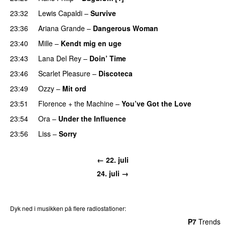
23:32
Lewis Capaldi
–
Survive
23:36
Ariana Grande
–
Dangerous Woman
23:40
Mille
–
Kendt mig en uge
23:43
Lana Del Rey
–
Doin’ Time
23:46
Scarlet Pleasure
–
Discoteca
UU
23:49
Ozzy
–
Mit ord
23:51
Florence + the Machine
–
You’ve Got the Love
UU
23:54
Ora
–
Under the Influence
23:56
Liss
–
Sorry
UU
← 22. juli
24. juli →
Dyk ned i musikken på flere radiostationer:
P3
Trends
P4
Trends
P5
Trends
P6
Trends
P7
Trends