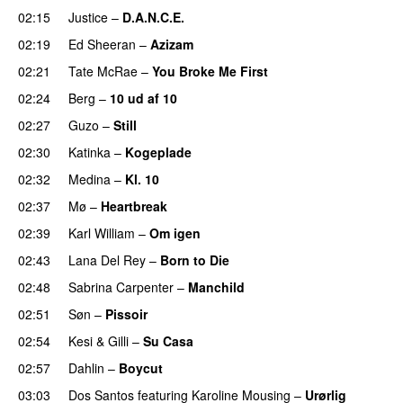
02:15
Justice
–
D.A.N.C.E.
02:19
Ed Sheeran
–
Azizam
02:21
Tate McRae
–
You Broke Me First
02:24
Berg
–
10 ud af 10
02:27
Guzo
–
Still
UU
02:30
Katinka
–
Kogeplade
UU
02:32
Medina
–
Kl. 10
02:37
Mø
–
Heartbreak
02:39
Karl William
–
Om igen
UU
02:43
Lana Del Rey
–
Born to Die
UU
02:48
Sabrina Carpenter
–
Manchild
02:51
Søn
–
Pissoir
UU
02:54
Kesi
&
Gilli
–
Su Casa
02:57
Dahlin
–
Boycut
UU
03:03
Dos Santos
featuring
Karoline Mousing
–
Urørlig