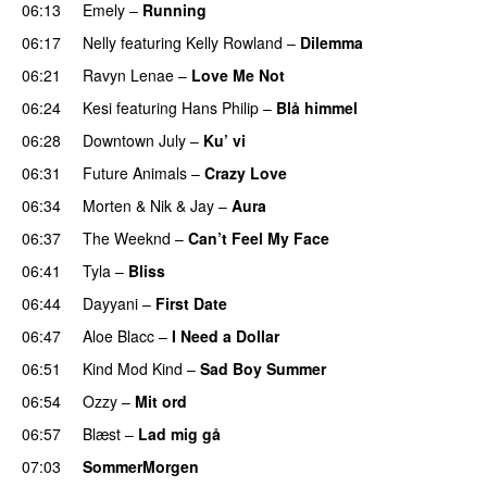
06:13
Emely
–
Running
UU
06:17
Nelly
featuring
Kelly Rowland
–
Dilemma
UU
06:21
Ravyn Lenae
–
Love Me Not
06:24
Kesi
featuring
Hans Philip
–
Blå himmel
06:28
Downtown July
–
Ku’ vi
UU
06:31
Future Animals
–
Crazy Love
06:34
Morten
&
Nik & Jay
–
Aura
06:37
The Weeknd
–
Can’t Feel My Face
UU
06:41
Tyla
–
Bliss
06:44
Dayyani
–
First Date
06:47
Aloe Blacc
–
I Need a Dollar
06:51
Kind Mod Kind
–
Sad Boy Summer
06:54
Ozzy
–
Mit ord
06:57
Blæst
–
Lad mig gå
07:03
SommerMorgen