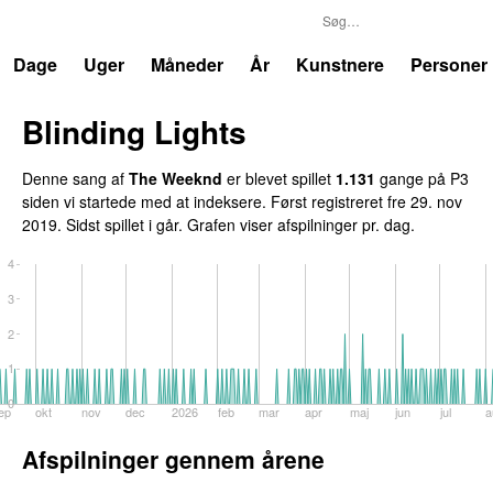
P3
Trends
Dage
Uger
Måneder
År
Kunstnere
Personer
Blinding Lights
Denne sang af
The Weeknd
er blevet spillet
1.131
gange på P3
siden vi startede med at indeksere. Først registreret
fre 29. nov
2019
. Sidst spillet
i går
. Grafen viser afspilninger pr. dag.
4
3
2
1
0
ep
okt
nov
dec
2026
feb
mar
apr
maj
jun
jul
a
Afspilninger gennem årene