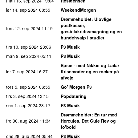
man 16. sep 2024
19:04
Residensen
lør 14. sep 2024
08:55
WeekendMorgen
Drømmeholdet
: Ulovlige
postkasser,
tors 12. sep 2024
11:19
gæstelakridssmagning og en
hundehvalp i studiet
tirs 10. sep 2024
23:06
P3 Musik
man 9. sep 2024
05:11
P3 Musik
Spice - med Nikkie og Laila
:
lør 7. sep 2024
16:27
Krisemøder og en rocker på
afveje
tors 5. sep 2024
06:55
Go’ Morgen P3
tirs 3. sep 2024
13:15
Popdatering
søn 1. sep 2024
23:12
P3 Musik
Drømmeholdet
: En tur med
fre 30. aug 2024
11:34
Hercules, Det Gule Rev og
fo’bold
ons 28. aug 2024
05:44
P3 Musik