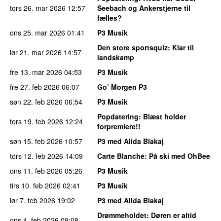
tors 26. mar 2026
12:57
Seebach og Ankerstjerne til
fælles?
ons 25. mar 2026
01:41
P3 Musik
Den store sportsquiz
: Klar til
lør 21. mar 2026
14:57
landskamp
fre 13. mar 2026
04:53
P3 Musik
fre 27. feb 2026
06:07
Go’ Morgen P3
søn 22. feb 2026
06:54
P3 Musik
Popdatering
: Blæst holder
tors 19. feb 2026
12:24
forpremiere!!
søn 15. feb 2026
10:57
P3 med Alida Blakaj
tors 12. feb 2026
14:09
Carte Blanche
: På ski med OhBee
ons 11. feb 2026
05:26
P3 Musik
tirs 10. feb 2026
02:41
P3 Musik
lør 7. feb 2026
19:02
P3 med Alida Blakaj
Drømmeholdet
: Døren er altid
ons 4. feb 2026
09:08