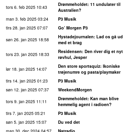
Drømmeholdet
: 11 undulater til
tors 6. feb 2025
10:43
Australien?
man 3. feb 2025
03:24
P3 Musik
tirs 28. jan 2025
07:07
Go’ Morgen P3
Hystadejournalen
: Lad os gå ud
søn 26. jan 2025
18:58
med et brag
Residensen
: Den river dig et nyt
tors 23. jan 2025
18:33
røvhul, Jesper
Den store sportsquiz
: Ikoniske
lør 18. jan 2025
14:07
trøjenumre og pasta/playmaker
tirs 14. jan 2025
01:23
P3 Musik
søn 12. jan 2025
07:37
WeekendMorgen
Drømmeholdet
: Kan man blive
tors 9. jan 2025
11:11
hemmelig agent i radioen?
tirs 7. jan 2025
05:21
P3 Musik
søn 5. jan 2025
15:07
Du ved det
man 30. dec 2024
04:57
Natradio