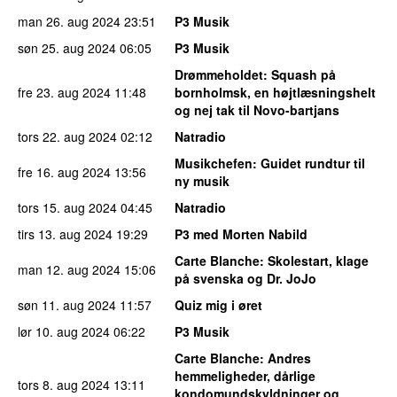
man 26. aug 2024
23:51
P3 Musik
søn 25. aug 2024
06:05
P3 Musik
Drømmeholdet
: Squash på
fre 23. aug 2024
11:48
bornholmsk, en højtlæsningshelt
og nej tak til Novo-bartjans
tors 22. aug 2024
02:12
Natradio
Musikchefen
: Guidet rundtur til
fre 16. aug 2024
13:56
ny musik
tors 15. aug 2024
04:45
Natradio
tirs 13. aug 2024
19:29
P3 med Morten Nabild
Carte Blanche
: Skolestart, klage
man 12. aug 2024
15:06
på svenska og Dr. JoJo
søn 11. aug 2024
11:57
Quiz mig i øret
lør 10. aug 2024
06:22
P3 Musik
Carte Blanche
: Andres
hemmeligheder, dårlige
tors 8. aug 2024
13:11
kondomundskyldninger og