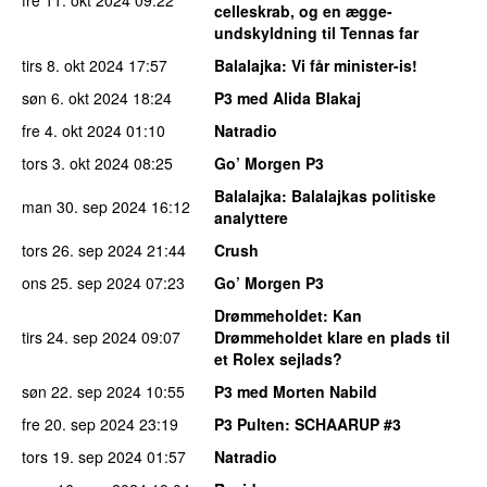
fre 11. okt 2024
09:22
celleskrab, og en ægge-
undskyldning til Tennas far
tirs 8. okt 2024
17:57
Balalajka
: Vi får minister-is!
søn 6. okt 2024
18:24
P3 med Alida Blakaj
fre 4. okt 2024
01:10
Natradio
tors 3. okt 2024
08:25
Go’ Morgen P3
Balalajka
: Balalajkas politiske
man 30. sep 2024
16:12
analyttere
tors 26. sep 2024
21:44
Crush
ons 25. sep 2024
07:23
Go’ Morgen P3
Drømmeholdet
: Kan
tirs 24. sep 2024
09:07
Drømmeholdet klare en plads til
et Rolex sejlads?
søn 22. sep 2024
10:55
P3 med Morten Nabild
fre 20. sep 2024
23:19
P3 Pulten
: SCHAARUP #3
tors 19. sep 2024
01:57
Natradio