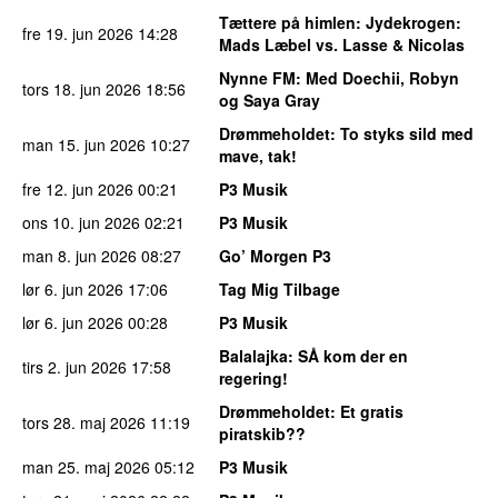
Tættere på himlen
: Jydekrogen:
fre 19. jun 2026
14:28
Mads Læbel vs. Lasse & Nicolas
Nynne FM
: Med Doechii, Robyn
tors 18. jun 2026
18:56
og Saya Gray
Drømmeholdet
: To styks sild med
man 15. jun 2026
10:27
mave, tak!
fre 12. jun 2026
00:21
P3 Musik
ons 10. jun 2026
02:21
P3 Musik
man 8. jun 2026
08:27
Go’ Morgen P3
lør 6. jun 2026
17:06
Tag Mig Tilbage
lør 6. jun 2026
00:28
P3 Musik
Balalajka
: SÅ kom der en
tirs 2. jun 2026
17:58
regering!
Drømmeholdet
: Et gratis
tors 28. maj 2026
11:19
piratskib??
man 25. maj 2026
05:12
P3 Musik