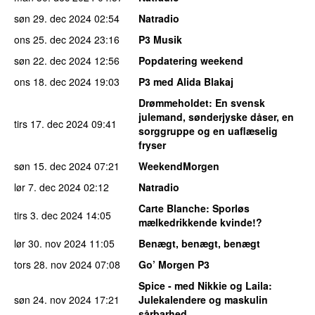
søn 29. dec 2024
02:54
Natradio
ons 25. dec 2024
23:16
P3 Musik
søn 22. dec 2024
12:56
Popdatering weekend
ons 18. dec 2024
19:03
P3 med Alida Blakaj
Drømmeholdet
: En svensk
julemand, sønderjyske dåser, en
tirs 17. dec 2024
09:41
sorggruppe og en uaflæselig
fryser
søn 15. dec 2024
07:21
WeekendMorgen
lør 7. dec 2024
02:12
Natradio
Carte Blanche
: Sporløs
tirs 3. dec 2024
14:05
mælkedrikkende kvinde!?
lør 30. nov 2024
11:05
Benægt, benægt, benægt
tors 28. nov 2024
07:08
Go’ Morgen P3
Spice - med Nikkie og Laila
:
søn 24. nov 2024
17:21
Julekalendere og maskulin
sårbarhed