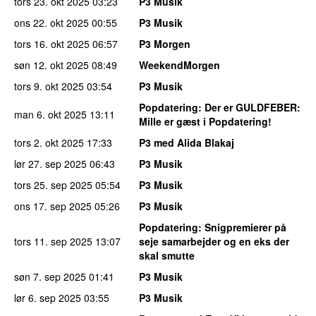
tors 23. okt 2025
03:23
P3 Musik
ons 22. okt 2025
00:55
P3 Musik
tors 16. okt 2025
06:57
P3 Morgen
søn 12. okt 2025
08:49
WeekendMorgen
tors 9. okt 2025
03:54
P3 Musik
Popdatering
: Der er GULDFEBER:
man 6. okt 2025
13:11
Mille er gæst i Popdatering!
tors 2. okt 2025
17:33
P3 med Alida Blakaj
lør 27. sep 2025
06:43
P3 Musik
tors 25. sep 2025
05:54
P3 Musik
ons 17. sep 2025
05:26
P3 Musik
Popdatering
: Snigpremierer på
tors 11. sep 2025
13:07
seje samarbejder og en eks der
skal smutte
søn 7. sep 2025
01:41
P3 Musik
lør 6. sep 2025
03:55
P3 Musik