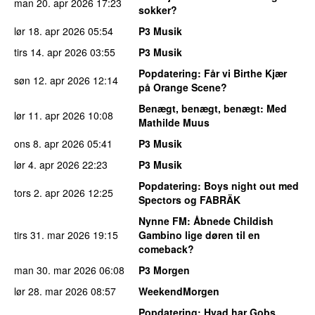
man 20. apr 2026
17:23
sokker?
lør 18. apr 2026
05:54
P3 Musik
tirs 14. apr 2026
03:55
P3 Musik
Popdatering
: Får vi Birthe Kjær
søn 12. apr 2026
12:14
på Orange Scene?
Benægt, benægt, benægt
: Med
lør 11. apr 2026
10:08
Mathilde Muus
ons 8. apr 2026
05:41
P3 Musik
lør 4. apr 2026
22:23
P3 Musik
Popdatering
: Boys night out med
tors 2. apr 2026
12:25
Spectors og FABRÄK
Nynne FM
: Åbnede Childish
tirs 31. mar 2026
19:15
Gambino lige døren til en
comeback?
man 30. mar 2026
06:08
P3 Morgen
lør 28. mar 2026
08:57
WeekendMorgen
Popdatering
: Hvad har Gobs,