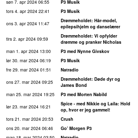
søn 7. apr 2024
06:55
P3 Musik
tors 4. apr 2024
22:41
P3 Musik
Drømmeholdet
: Hår-model,
ons 3. apr 2024
11:47
epilepsihjelm og danselærer
Drømmeholdet
: Vi opfylder
tirs 2. apr 2024
09:59
drømme og pranker Nicholas
man 1. apr 2024
13:00
P3 med Nynne Givskov
lør 30. mar 2024
06:19
P3 Musik
fre 29. mar 2024
01:51
Natradio
Drømmeholdet
: Døde dyr og
ons 27. mar 2024
09:25
James Bond
man 25. mar 2024
19:25
P3 med Morten Nabild
Spice - med Nikkie og Laila
: Hold
lør 23. mar 2024
16:21
op, hvor er jeg gammel!
tors 21. mar 2024
20:53
Crush
ons 20. mar 2024
06:46
Go’ Morgen P3
man 18. mar 2024
03:50
Natradio