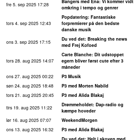
Bangers med Ena
: Vi kommer vidt
fre 5. sep 2025
17:28
omkring i tempo og genrer
Popdatering
: Fantastiske
tors 4. sep 2025
12:43
forpremierer på den bedste
danske musik
Du ved det
: Breaking the news
ons 3. sep 2025
17:15
med Frej Kofoed
Carte Blanche
: Dit udstoppet
tors 28. aug 2025
14:07
egern bliver først cute efter 3
måneder
ons 27. aug 2025
00:22
P3 Musik
søn 24. aug 2025
18:48
P3 med Morten Nabild
tors 21. aug 2025
20:45
P3 med Alida Blakaj
Drømmeholdet
: Dap-radio og
tirs 19. aug 2025
11:22
kæmpe hoveder
lør 16. aug 2025
07:07
WeekendMorgen
ons 13. aug 2025
16:32
P3 med Alida Blakaj
Du ved det
: Helt i skoven med