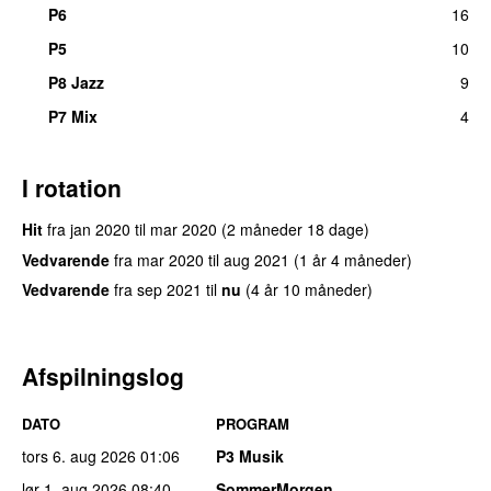
P6
16
P5
10
P8 Jazz
9
P7 Mix
4
I rotation
Hit
fra
jan 2020
til
mar 2020
(2 måneder 18 dage)
Vedvarende
fra
mar 2020
til
aug 2021
(1 år 4 måneder)
Vedvarende
fra
sep 2021
til
nu
(4 år 10 måneder)
Afspilningslog
DATO
PROGRAM
tors 6. aug 2026
01:06
P3 Musik
lør 1. aug 2026
08:40
SommerMorgen