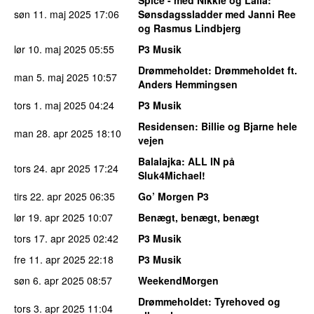
Spice - med Nikkie og Laila
:
søn 11. maj 2025
17:06
Sønsdagssladder med Janni Ree
og Rasmus Lindbjerg
lør 10. maj 2025
05:55
P3 Musik
Drømmeholdet
: Drømmeholdet ft.
man 5. maj 2025
10:57
Anders Hemmingsen
tors 1. maj 2025
04:24
P3 Musik
Residensen
: Billie og Bjarne hele
man 28. apr 2025
18:10
vejen
Balalajka
: ALL IN på
tors 24. apr 2025
17:24
Sluk4Michael!
tirs 22. apr 2025
06:35
Go’ Morgen P3
lør 19. apr 2025
10:07
Benægt, benægt, benægt
tors 17. apr 2025
02:42
P3 Musik
fre 11. apr 2025
22:18
P3 Musik
søn 6. apr 2025
08:57
WeekendMorgen
Drømmeholdet
: Tyrehoved og
tors 3. apr 2025
11:04