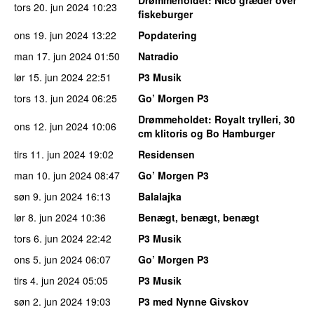
Drømmeholdet
: Nico græder over
tors 20. jun 2024
10:23
fiskeburger
ons 19. jun 2024
13:22
Popdatering
man 17. jun 2024
01:50
Natradio
lør 15. jun 2024
22:51
P3 Musik
tors 13. jun 2024
06:25
Go’ Morgen P3
Drømmeholdet
: Royalt trylleri, 30
ons 12. jun 2024
10:06
cm klitoris og Bo Hamburger
tirs 11. jun 2024
19:02
Residensen
man 10. jun 2024
08:47
Go’ Morgen P3
søn 9. jun 2024
16:13
Balalajka
lør 8. jun 2024
10:36
Benægt, benægt, benægt
tors 6. jun 2024
22:42
P3 Musik
ons 5. jun 2024
06:07
Go’ Morgen P3
tirs 4. jun 2024
05:05
P3 Musik
søn 2. jun 2024
19:03
P3 med Nynne Givskov