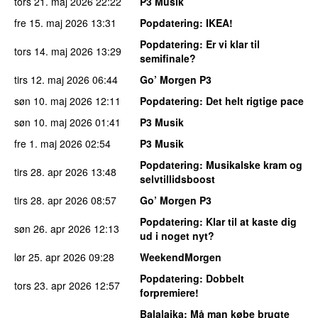
tors 21. maj 2026
22:22
P3 Musik
fre 15. maj 2026
13:31
Popdatering
: IKEA!
Popdatering
: Er vi klar til
tors 14. maj 2026
13:29
semifinale?
tirs 12. maj 2026
06:44
Go’ Morgen P3
søn 10. maj 2026
12:11
Popdatering
: Det helt rigtige pace
søn 10. maj 2026
01:41
P3 Musik
fre 1. maj 2026
02:54
P3 Musik
Popdatering
: Musikalske kram og
tirs 28. apr 2026
13:48
selvtillidsboost
tirs 28. apr 2026
08:57
Go’ Morgen P3
Popdatering
: Klar til at kaste dig
søn 26. apr 2026
12:13
ud i noget nyt?
lør 25. apr 2026
09:28
WeekendMorgen
Popdatering
: Dobbelt
tors 23. apr 2026
12:57
forpremiere!
Balalajka
: Må man købe brugte