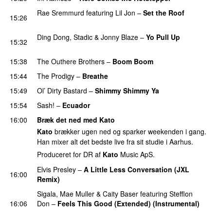
Rae Sremmurd
featuring
Lil Jon
–
Set the Roof
15:26
PREMIERE
Ding Dong
,
Stadic
&
Jonny Blaze
–
Yo Pull Up
15:32
PREMIERE
15:38
The Outhere Brothers
–
Boom Boom
15:44
The Prodigy
–
Breathe
15:49
Ol’ Dirty Bastard
–
Shimmy Shimmy Ya
15:54
Sash!
–
Ecuador
16:00
Bræk det ned med Kato
Kato
brækker ugen ned og sparker weekenden i gang.
Han mixer alt det bedste live fra sit studie i Aarhus.
Produceret for DR af
Kato
Music ApS.
Elvis Presley
–
A Little Less Conversation (JXL
16:00
Remix)
PREMIERE
Sigala
,
Mae Muller
&
Caity Baser
featuring
Stefflon
16:06
Don
–
Feels This Good (Extended) (Instrumental)
PREMIERE