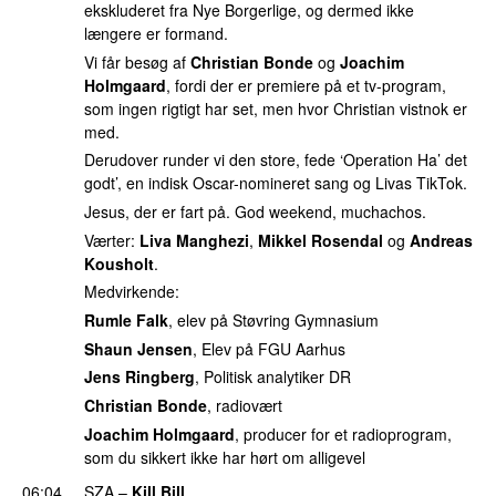
ekskluderet fra Nye Borgerlige, og dermed ikke
længere er formand.
Vi får besøg af
Christian Bonde
og
Joachim
Holmgaard
, fordi der er premiere på et tv-program,
som ingen rigtigt har set, men hvor Christian vistnok er
med.
Derudover runder vi den store, fede ‘Operation Ha’ det
godt’, en indisk Oscar-nomineret sang og Livas TikTok.
Jesus, der er fart på. God weekend, muchachos.
Værter:
Liva Manghezi
,
Mikkel Rosendal
og
Andreas
Kousholt
.
Medvirkende:
Rumle Falk
, elev på Støvring Gymnasium
Shaun Jensen
, Elev på FGU Aarhus
Jens Ringberg
, Politisk analytiker DR
Christian Bonde
, radiovært
Joachim Holmgaard
, producer for et radioprogram,
som du sikkert ikke har hørt om alligevel
06:04
SZA
–
Kill Bill