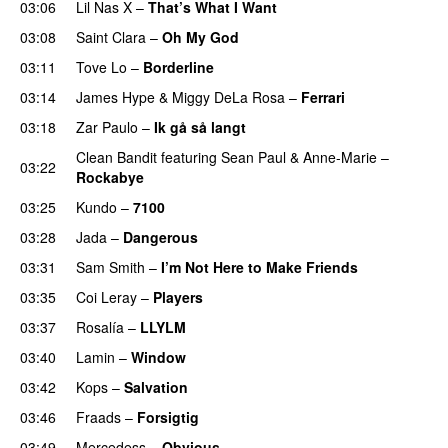
03:06
Lil Nas X
–
That’s What I Want
03:08
Saint Clara
–
Oh My God
03:11
Tove Lo
–
Borderline
03:14
James Hype
&
Miggy DeLa Rosa
–
Ferrari
03:18
Zar Paulo
–
Ik gå så langt
Clean Bandit
featuring
Sean Paul
&
Anne-Marie
–
03:22
Rockabye
03:25
Kundo
–
7100
03:28
Jada
–
Dangerous
03:31
Sam Smith
–
I’m Not Here to Make Friends
03:35
Coi Leray
–
Players
UU
03:37
Rosalía
–
LLYLM
UU
03:40
Lamin
–
Window
03:42
Kops
–
Salvation
UU
03:46
Fraads
–
Forsigtig
03:49
Mercedess
–
Obvious
UU