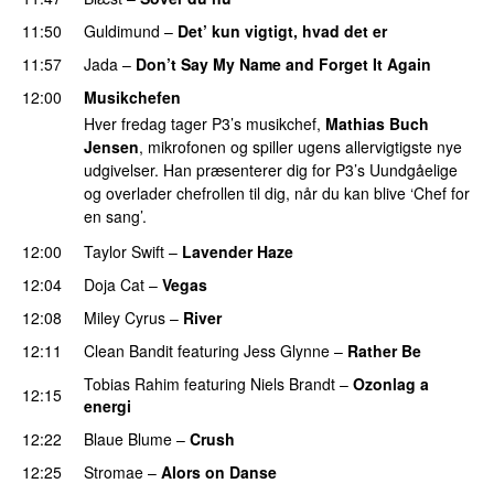
11:50
Guldimund
–
Det’ kun vigtigt, hvad det er
UU
11:57
Jada
–
Don’t Say My Name and Forget It Again
12:00
Musikchefen
Hver fredag tager P3’s musikchef,
Mathias Buch
Jensen
, mikrofonen og spiller ugens allervigtigste nye
udgivelser. Han præsenterer dig for P3’s Uundgåelige
og overlader chefrollen til dig, når du kan blive ‘Chef for
en sang’.
12:00
Taylor Swift
–
Lavender Haze
12:04
Doja Cat
–
Vegas
12:08
Miley Cyrus
–
River
PREMIERE
12:11
Clean Bandit
featuring
Jess Glynne
–
Rather Be
Tobias Rahim
featuring
Niels Brandt
–
Ozonlag a
12:15
energi
UU
12:22
Blaue Blume
–
Crush
UU
12:25
Stromae
–
Alors on Danse
UU