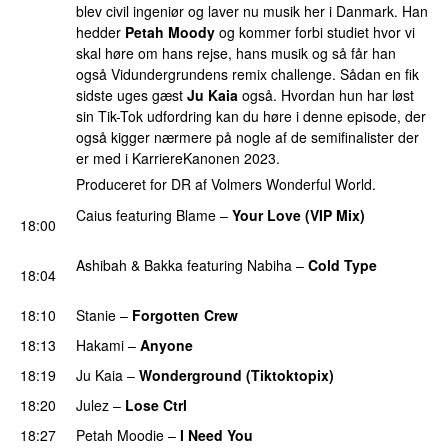
blev civil ingeniør og laver nu musik her i Danmark. Han
hedder
Petah Moody
og kommer forbi studiet hvor vi
skal høre om hans rejse, hans musik og så får han
også Vidundergrundens remix challenge. Sådan en fik
sidste uges gæst
Ju Kaia
også. Hvordan hun har løst
sin Tik-Tok udfordring kan du høre i denne episode, der
også kigger nærmere på nogle af de semifinalister der
er med i KarriereKanonen 2023.
Produceret for DR af Volmers Wonderful World.
Caius
featuring
Blame
–
Your Love (VIP Mix)
18:00
PREMIERE
Ashibah
&
Bakka
featuring
Nabiha
–
Cold Type
18:04
PREMIERE
18:10
Stanie
–
Forgotten Crew
PREMIERE
18:13
Hakami
–
Anyone
PREMIERE
18:19
Ju Kaia
–
Wonderground (Tiktoktopix)
PREMIERE
18:20
Julez
–
Lose Ctrl
18:27
Petah Moodie
–
I Need You