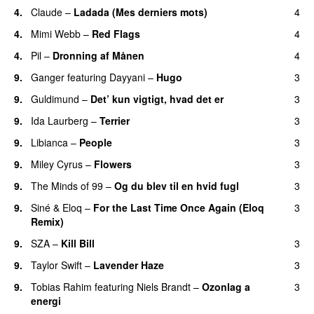
4.
Claude
–
Ladada (Mes derniers mots)
4
UU
4.
Mimi Webb
–
Red Flags
4
4.
Pil
–
Dronning af Månen
4
UU
9.
Ganger
featuring
Dayyani
–
Hugo
3
9.
Guldimund
–
Det’ kun vigtigt, hvad det er
3
UU
9.
Ida Laurberg
–
Terrier
3
UU
9.
Libianca
–
People
3
UU
9.
Miley Cyrus
–
Flowers
3
9.
The Minds of 99
–
Og du blev til en hvid fugl
3
9.
Siné
&
Eloq
–
For the Last Time Once Again (Eloq
3
Remix)
9.
SZA
–
Kill Bill
3
9.
Taylor Swift
–
Lavender Haze
3
9.
Tobias Rahim
featuring
Niels Brandt
–
Ozonlag a
3
energi
UU