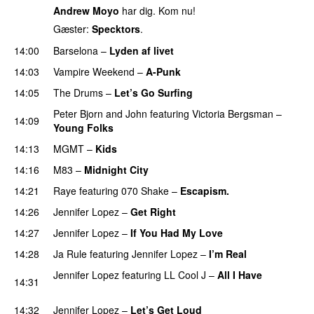
Andrew Moyo
har dig. Kom nu!
Gæster:
Specktors
.
14:00
Barselona
–
Lyden af livet
14:03
Vampire Weekend
–
A-Punk
14:05
The Drums
–
Let’s Go Surfing
UU
Peter Bjorn and John
featuring
Victoria Bergsman
–
14:09
Young Folks
14:13
MGMT
–
Kids
14:16
M83
–
Midnight City
UU
14:21
Raye
featuring
070 Shake
–
Escapism.
14:26
Jennifer Lopez
–
Get Right
14:27
Jennifer Lopez
–
If You Had My Love
14:28
Ja Rule
featuring
Jennifer Lopez
–
I’m Real
Jennifer Lopez
featuring
LL Cool J
–
All I Have
14:31
PREMIERE
14:32
Jennifer Lopez
–
Let’s Get Loud