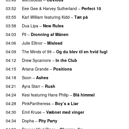
03:52
Eee Gee
&
Harvey Sutherland
–
Perfect 10
03:55
Karl William
featuring
Kidd
–
Tæt på
UU
03:58
Dua Lipa
–
New Rules
04:03
Pil
–
Dronning af Månen
UU
04:06
Julie Ellinor
–
Mislead
04:09
The Minds of 99
–
Og du blev til en hvid fugl
04:12
Drew Sycamore
–
In the Club
04:15
Ariana Grande
–
Positions
04:18
Soon
–
Ashes
UU
04:21
Ayra Starr
–
Rush
04:24
Kesi
featuring
Hans Philip
–
Blå himmel
04:28
PinkPantheress
–
Boy’s a Liar
04:30
Emil Kruse
–
Væbnet med vinger
UU
04:34
Dopha
–
Pity Party