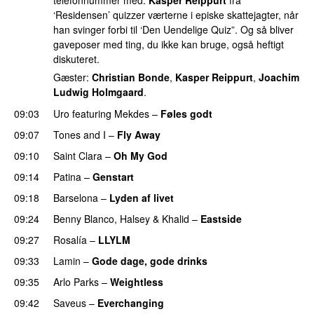
telefonnummer med.
Kasper Reippurt
fra
‘Residensen’ quizzer værterne i episke skattejagter, når
han svinger forbi til ‘Den Uendelige Quiz”. Og så bliver
gaveposer med ting, du ikke kan bruge, også heftigt
diskuteret.
Gæster:
Christian Bonde
,
Kasper Reippurt
,
Joachim
Ludwig Holmgaard
.
09:03
Uro
featuring
Mekdes
–
Føles godt
09:07
Tones and I
–
Fly Away
09:10
Saint Clara
–
Oh My God
09:14
Patina
–
Genstart
09:18
Barselona
–
Lyden af livet
09:24
Benny Blanco
,
Halsey
&
Khalid
–
Eastside
UU
09:27
Rosalía
–
LLYLM
UU
09:33
Lamin
–
Gode dage, gode drinks
09:35
Arlo Parks
–
Weightless
09:42
Saveus
–
Everchanging