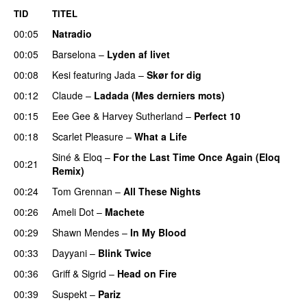
TID
TITEL
00:05
Natradio
00:05
Barselona
–
Lyden af livet
00:08
Kesi
featuring
Jada
–
Skør for dig
00:12
Claude
–
Ladada (Mes derniers mots)
UU
00:15
Eee Gee
&
Harvey Sutherland
–
Perfect 10
00:18
Scarlet Pleasure
–
What a Life
Siné
&
Eloq
–
For the Last Time Once Again (Eloq
00:21
Remix)
00:24
Tom Grennan
–
All These Nights
UU
00:26
Ameli Dot
–
Machete
00:29
Shawn Mendes
–
In My Blood
00:33
Dayyani
–
Blink Twice
UU
00:36
Griff
&
Sigrid
–
Head on Fire
00:39
Suspekt
–
Pariz