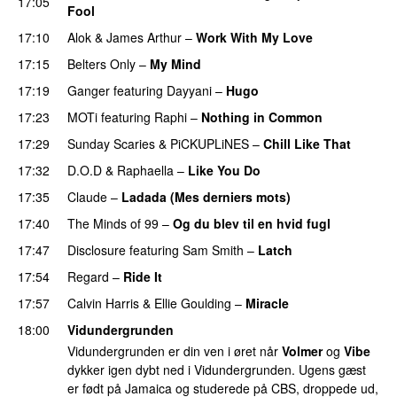
17:05
Fool
17:10
Alok
&
James Arthur
–
Work With My Love
17:15
Belters Only
–
My Mind
PREMIERE
17:19
Ganger
featuring
Dayyani
–
Hugo
17:23
MOTi
featuring
Raphi
–
Nothing in Common
17:29
Sunday Scaries
&
PiCKUPLiNES
–
Chill Like That
17:32
D.O.D
&
Raphaella
–
Like You Do
17:35
Claude
–
Ladada (Mes derniers mots)
UU
17:40
The Minds of 99
–
Og du blev til en hvid fugl
17:47
Disclosure
featuring
Sam Smith
–
Latch
17:54
Regard
–
Ride It
17:57
Calvin Harris
&
Ellie Goulding
–
Miracle
18:00
Vidundergrunden
Vidundergrunden er din ven i øret når
Volmer
og
Vibe
dykker igen dybt ned i Vidundergrunden. Ugens gæst
er født på Jamaica og studerede på CBS, droppede ud,