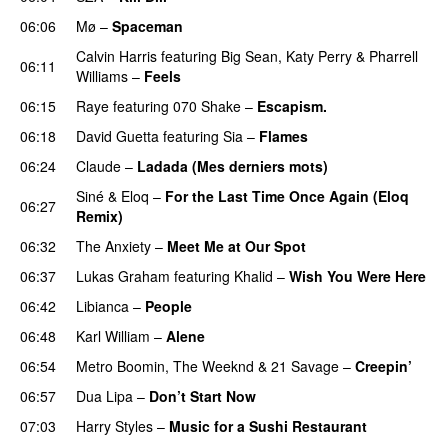
06:06
Mø
–
Spaceman
Calvin Harris
featuring
Big Sean
,
Katy Perry
&
Pharrell
06:11
Williams
–
Feels
06:15
Raye
featuring
070 Shake
–
Escapism.
06:18
David Guetta
featuring
Sia
–
Flames
06:24
Claude
–
Ladada (Mes derniers mots)
UU
Siné
&
Eloq
–
For the Last Time Once Again (Eloq
06:27
Remix)
06:32
The Anxiety
–
Meet Me at Our Spot
UU
06:37
Lukas Graham
featuring
Khalid
–
Wish You Were Here
06:42
Libianca
–
People
UU
06:48
Karl William
–
Alene
06:54
Metro Boomin
,
The Weeknd
&
21 Savage
–
Creepin’
06:57
Dua Lipa
–
Don’t Start Now
07:03
Harry Styles
–
Music for a Sushi Restaurant