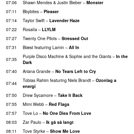
07:06
Shawn Mendes
&
Justin Bieber
–
Monster
07:11
Bbybites
–
Pleaser
07:14
Taylor Swift
–
Lavender Haze
07:22
Rosalía
–
LLYLM
UU
07:27
Twenty One Pilots
–
Stressed Out
UU
07:31
Blæst
featuring
Lamin
–
All In
Purple Disco Machine
&
Sophie and the Giants
–
In the
07:35
Dark
07:40
Ariana Grande
–
No Tears Left to Cry
Tobias Rahim
featuring
Niels Brandt
–
Ozonlag a
07:44
energi
UU
07:50
Drew Sycamore
–
Take It Back
07:55
Mimi Webb
–
Red Flags
07:57
Tove Lo
–
No One Dies From Love
08:03
Zar Paulo
–
Ik gå så langt
08:11
Tove Styrke
–
Show Me Love
UU