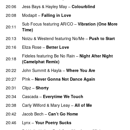
20:06
Jess Bays
&
Hayley May
–
Colourblind
PREMIERE
20:08
Modapit
–
Falling in Love
PREMIERE
Sub Focus
featuring
AR/CO
–
Vibration (One More
20:11
Time)
PREMIERE
20:13
Noizu
&
Westend
featuring
No/Me
–
Push to Start
20:16
Eliza Rose
–
Better Love
PREMIERE
Fideles
featuring
Be No Rain
–
Night After Night
20:18
(Camelphat Remix)
PREMIERE
20:22
John Summit
&
Hayla
–
Where You Are
PREMIERE
20:27
P!nk
–
Never Gonna Not Dance Again
20:31
Clipz
–
Shorty
PREMIERE
20:34
Cascada
–
Everytime We Touch
20:38
Carly Wilford
&
Mary Leay
–
All of Me
PREMIERE
20:42
Jacob Bech
–
Can’t Go Home
PREMIERE
20:46
Lynx
–
Your Poetry Sucks
PREMIERE