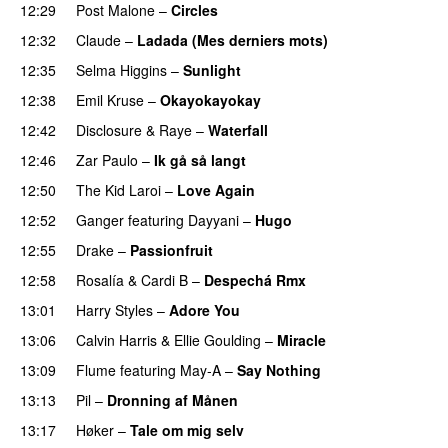
12:29
Post Malone
–
Circles
12:32
Claude
–
Ladada (Mes derniers mots)
UU
12:35
Selma Higgins
–
Sunlight
UU
12:38
Emil Kruse
–
Okayokayokay
12:42
Disclosure
&
Raye
–
Waterfall
12:46
Zar Paulo
–
Ik gå så langt
12:50
The Kid Laroi
–
Love Again
12:52
Ganger
featuring
Dayyani
–
Hugo
12:55
Drake
–
Passionfruit
12:58
Rosalía
&
Cardi B
–
Despechá Rmx
13:01
Harry Styles
–
Adore You
13:06
Calvin Harris
&
Ellie Goulding
–
Miracle
PREMIERE
13:09
Flume
featuring
May-A
–
Say Nothing
UU
13:13
Pil
–
Dronning af Månen
UU
13:17
Høker
–
Tale om mig selv