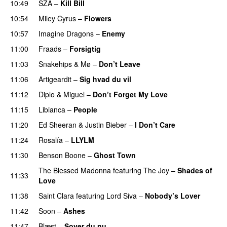
10:49
SZA
–
Kill Bill
10:54
Miley Cyrus
–
Flowers
10:57
Imagine Dragons
–
Enemy
11:00
Fraads
–
Forsigtig
11:03
Snakehips
&
Mø
–
Don’t Leave
11:06
Artigeardit
–
Sig hvad du vil
UU
11:12
Diplo
&
Miguel
–
Don’t Forget My Love
11:15
Libianca
–
People
UU
11:20
Ed Sheeran
&
Justin Bieber
–
I Don’t Care
11:24
Rosalía
–
LLYLM
UU
11:30
Benson Boone
–
Ghost Town
The Blessed Madonna
featuring
The Joy
–
Shades of
11:33
Love
11:38
Saint Clara
featuring
Lord Siva
–
Nobody’s Lover
11:42
Soon
–
Ashes
UU
11:47
Blæst
–
Sover du nu