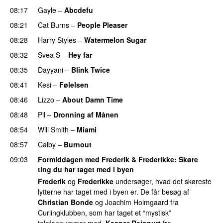
08:17
Gayle
–
Abcdefu
08:21
Cat Burns
–
People Pleaser
08:28
Harry Styles
–
Watermelon Sugar
08:32
Svea S
–
Hey far
UU
08:35
Dayyani
–
Blink Twice
UU
08:41
Kesi
–
Følelsen
08:46
Lizzo
–
About Damn Time
08:48
Pil
–
Dronning af Månen
UU
08:54
Will Smith
–
Miami
08:57
Calby
–
Burnout
09:03
Formiddagen med Frederik & Frederikke
: Skøre
ting du har taget med i byen
Frederik
og
Frederikke
undersøger, hvad det skøreste
lytterne har taget med i byen er. De får besøg af
Christian Bonde
og Joachim Holmgaard fra
Curlingklubben, som har taget et “mystisk”