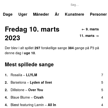
P3
Trends
Dage
Uger
Måneder
År
Kunstnere
Personer
Fredag 10. marts
← 9. marts
2023
11. marts →
Der blev i alt spillet
297
forskellige sange
384
gange på P3 på
denne dag i
uge 10
.
Mest spillede sange
1.
Rosalía
–
LLYLM
7
UU
2.
Barselona
–
Lyden af livet
5
2.
Dillistone
–
Over You
5
4.
Blaue Blume
–
Crush
4
UU
4.
Blæst
featuring
Lamin
–
All In
4