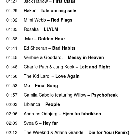
01:27
Jack Harlow
–
First Class
UU
01:29
Høker
–
Tale om mig selv
01:32
Mimi Webb
–
Red Flags
01:35
Rosalía
–
LLYLM
UU
01:38
Jvke
–
Golden Hour
UU
01:41
Ed Sheeran
–
Bad Habits
01:45
Venbee
&
Goddard.
–
Messy in Heaven
UU
01:48
Charlie Puth
&
Jung Kook
–
Left and Right
01:50
The Kid Laroi
–
Love Again
01:53
Mø
–
Final Song
01:57
Camila Cabello
featuring
Willow
–
Psychofreak
02:03
Libianca
–
People
UU
02:06
Andreas Odbjerg
–
Hjem fra fabrikken
02:09
Svea S
–
Hey far
UU
02:12
The Weeknd
&
Ariana Grande
–
Die for You (Remix)