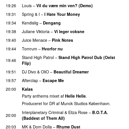
19:26
Louis
–
Vil du være min ven? (Demo)
19:31
Spring & I
–
I Hate Your Money
19:34
Kendislig
–
Dengang
PREMIERE
19:38
Juliane Viktoria
–
Vi leger voksne
19:40
Juice Menace
–
Pink Notes
19:44
Tomrum
–
Hvorfor nu
Stand High Patrol
–
Stand High Patrol Dub (Oelst
19:46
Flip)
19:51
DJ Divo
&
OliO
–
Beautiful Dreamer
19:57
Afterclap
–
Escape Me
20:00
Kalas
Party anthems mixet af
Helle Helle
.
Produceret for DR af Munck Studios København.
Interplanetary Criminal
&
Eliza Rose
–
B.O.T.A.
20:00
(Baddest of Them All)
20:03
MK
&
Dom Dolla
–
Rhyme Dust