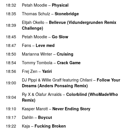
18:32
Petah Moodie
–
Physical
18:35
Thomas Schulz
–
Stonebridge
Elijah Okello
–
Bellevue (Vidundergrunden Remix
18:39
Challenge)
18:45
Petah Moodie
–
Go Slow
PREMIERE
18:47
Føns
–
Leve med
PREMIERE
18:50
Marianna Winter
–
Cruising
PREMIERE
18:54
Tommy Tombola
–
Crack Game
PREMIERE
18:56
Frej Zen
–
Yatiri
DJ Pippi
&
Willie Graff
featuring
Chilani
–
Follow Your
19:00
Dreams (Anders Ponsaing Remix)
PREMIERE
Ry X
&
Ólafur Arnalds
–
Colorblind (WhoMadeWho
19:04
Remix)
19:10
Kasper Marott
–
Never Ending Story
19:17
Dahlin
–
Boycut
UU
19:22
Kaja
–
Fucking Broken