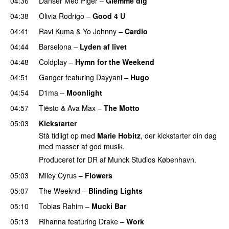
04:36
Danser Med Piger
–
Glemme dig
04:38
Olivia Rodrigo
–
Good 4 U
04:41
Ravi Kuma
&
Yo Johnny
–
Cardio
UU
04:44
Barselona
–
Lyden af livet
04:48
Coldplay
–
Hymn for the Weekend
04:51
Ganger
featuring
Dayyani
–
Hugo
04:54
D1ma
–
Moonlight
04:57
Tiësto
&
Ava Max
–
The Motto
05:03
Kickstarter
Stå tidligt op med
Marie Hobitz
, der kickstarter din dag
med masser af god musik.
Produceret for DR af Munck Studios København.
05:03
Miley Cyrus
–
Flowers
05:07
The Weeknd
–
Blinding Lights
05:10
Tobias Rahim
–
Mucki Bar
05:13
Rihanna
featuring
Drake
–
Work