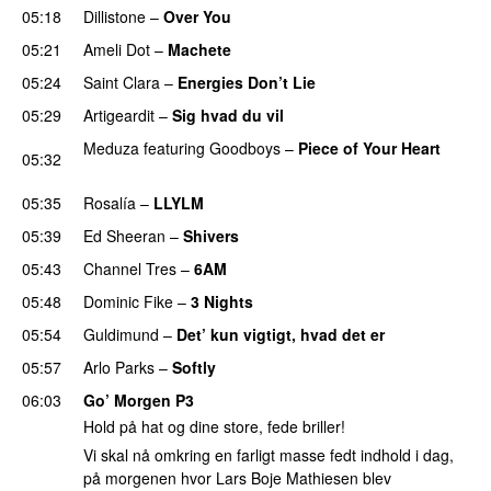
05:18
Dillistone
–
Over You
05:21
Ameli Dot
–
Machete
05:24
Saint Clara
–
Energies Don’t Lie
UU
05:29
Artigeardit
–
Sig hvad du vil
UU
Meduza
featuring
Goodboys
–
Piece of Your Heart
05:32
UU
05:35
Rosalía
–
LLYLM
UU
05:39
Ed Sheeran
–
Shivers
05:43
Channel Tres
–
6AM
UU
05:48
Dominic Fike
–
3 Nights
UU
05:54
Guldimund
–
Det’ kun vigtigt, hvad det er
UU
05:57
Arlo Parks
–
Softly
06:03
Go’ Morgen P3
Hold på hat og dine store, fede briller!
Vi skal nå omkring en farligt masse fedt indhold i dag,
på morgenen hvor Lars Boje Mathiesen blev