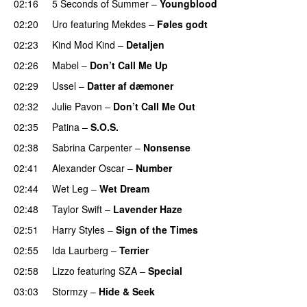
02:16
5 Seconds of Summer
–
Youngblood
02:20
Uro
featuring
Mekdes
–
Føles godt
02:23
Kind Mod Kind
–
Detaljen
02:26
Mabel
–
Don’t Call Me Up
UU
02:29
Ussel
–
Datter af dæmoner
UU
02:32
Julie Pavon
–
Don’t Call Me Out
UU
02:35
Patina
–
S.O.S.
02:38
Sabrina Carpenter
–
Nonsense
02:41
Alexander Oscar
–
Number
02:44
Wet Leg
–
Wet Dream
UU
02:48
Taylor Swift
–
Lavender Haze
02:51
Harry Styles
–
Sign of the Times
UU
02:55
Ida Laurberg
–
Terrier
UU
02:58
Lizzo
featuring
SZA
–
Special
03:03
Stormzy
–
Hide & Seek