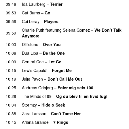
09:46
Ida Laurberg
–
Terrier
UU
09:53
Cat Burns
–
Go
UU
09:56
Coi Leray
–
Players
UU
Charlie Puth
featuring
Selena Gomez
–
We Don’t Talk
09:59
Anymore
10:03
Dillistone
–
Over You
10:06
Dua Lipa
–
Be the One
UU
10:09
Central Cee
–
Let Go
10:15
Lewis Capaldi
–
Forget Me
10:19
Julie Pavon
–
Don’t Call Me Out
UU
10:25
Andreas Odbjerg
–
Føler mig selv 100
10:28
The Minds of 99
–
Og du blev til en hvid fugl
10:34
Stormzy
–
Hide & Seek
10:38
Zara Larsson
–
Can’t Tame Her
10:45
Ariana Grande
–
7 Rings