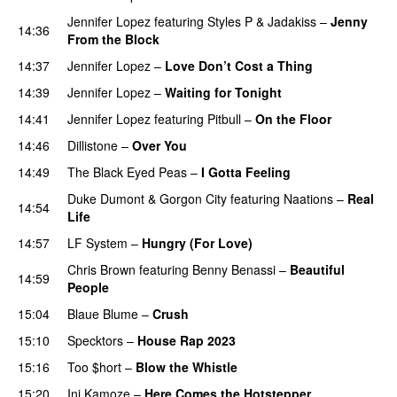
Jennifer Lopez
featuring
Styles P
&
Jadakiss
–
Jenny
14:36
From the Block
14:37
Jennifer Lopez
–
Love Don’t Cost a Thing
14:39
Jennifer Lopez
–
Waiting for Tonight
14:41
Jennifer Lopez
featuring
Pitbull
–
On the Floor
14:46
Dillistone
–
Over You
14:49
The Black Eyed Peas
–
I Gotta Feeling
Duke Dumont
&
Gorgon City
featuring
Naations
–
Real
14:54
Life
PREMIERE
14:57
LF System
–
Hungry (For Love)
Chris Brown
featuring
Benny Benassi
–
Beautiful
14:59
People
15:04
Blaue Blume
–
Crush
UU
15:10
Specktors
–
House Rap 2023
15:16
Too $hort
–
Blow the Whistle
15:20
Ini Kamoze
–
Here Comes the Hotstepper