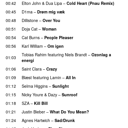
00:42
Elton John
&
Dua Lipa
–
Cold Heart (Pnau Remix)
00:45
D1ma
–
Drøm mig væk
UU
00:48
Dillistone
–
Over You
00:51
Doja Cat
–
Woman
00:54
Cat Burns
–
People Pleaser
00:56
Karl William
–
Om igen
UU
Tobias Rahim
featuring
Niels Brandt
–
Ozonlag a
01:03
energi
UU
01:06
Saint Clara
–
Crazy
01:09
Blæst
featuring
Lamin
–
All In
01:12
Selma Higgins
–
Sunlight
UU
01:15
Nicky Youre
&
Dazy
–
Sunroof
01:18
SZA
–
Kill Bill
01:21
Justin Bieber
–
What Do You Mean?
01:24
Agnes Hartwich
–
Sad/Drunk