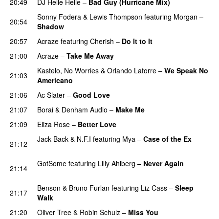
20:49
DJ Helle Helle
–
Bad Guy (Hurricane Mix)
Sonny Fodera
&
Lewis Thompson
featuring
Morgan
–
20:54
Shadow
PREMIERE
20:57
Acraze
featuring
Cherish
–
Do It to It
21:00
Acraze
–
Take Me Away
PREMIERE
Kastelo
,
No Worries
&
Orlando Latorre
–
We Speak No
21:03
Americano
PREMIERE
21:06
Ac Slater
–
Good Love
21:07
Borai & Denham Audio
–
Make Me
21:09
Eliza Rose
–
Better Love
Jack Back
&
N.F.I
featuring
Mya
–
Case of the Ex
21:12
PREMIERE
GotSome
featuring
Lilly Ahlberg
–
Never Again
21:14
PREMIERE
Benson
&
Bruno Furlan
featuring
Liz Cass
–
Sleep
21:17
Walk
PREMIERE
21:20
Oliver Tree
&
Robin Schulz
–
Miss You