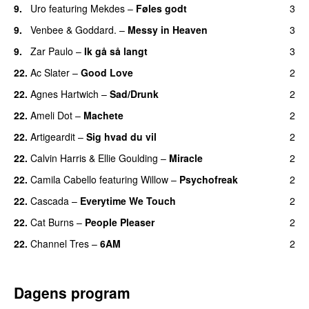
9.
Uro
featuring
Mekdes
–
Føles godt
3
9.
Venbee
&
Goddard.
–
Messy in Heaven
3
UU
9.
Zar Paulo
–
Ik gå så langt
3
22.
Ac Slater
–
Good Love
2
22.
Agnes Hartwich
–
Sad/Drunk
2
22.
Ameli Dot
–
Machete
2
22.
Artigeardit
–
Sig hvad du vil
2
UU
22.
Calvin Harris
&
Ellie Goulding
–
Miracle
2
22.
Camila Cabello
featuring
Willow
–
Psychofreak
2
22.
Cascada
–
Everytime We Touch
2
22.
Cat Burns
–
People Pleaser
2
22.
Channel Tres
–
6AM
2
UU
Dagens program