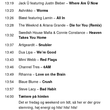
13:19
Jack Ü
featuring
Justin Bieber
–
Where Are Ü Now
13:23
Ashnikko
–
Worms
UU
13:26
Blæst
featuring
Lamin
–
All In
13:28
The Weeknd
&
Ariana Grande
–
Die for You (Remix)
Swedish House Mafia
&
Connie Constance
–
Heaven
13:32
Takes You Home
13:37
Artigeardit
–
Snubler
PREMIERE
13:40
Dua Lipa
–
We’re Good
13:43
Mimi Webb
–
Red Flags
13:46
Channel Tres
–
6AM
UU
13:49
Rihanna
–
Love on the Brain
13:54
Blaue Blume
–
Crush
UU
13:57
Steve Lacy
–
Bad Habit
14:00
Tættere på himlen
Det er fredag og weekend om lidt, så her er der grov
stemning, høj energi og hits! hits! hits!