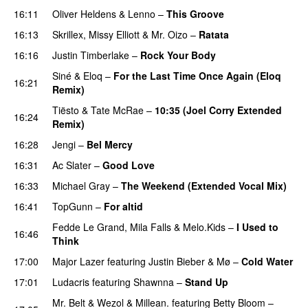
16:11
Oliver Heldens
&
Lenno
–
This Groove
16:13
Skrillex
,
Missy Elliott
&
Mr. Oizo
–
Ratata
16:16
Justin Timberlake
–
Rock Your Body
Siné
&
Eloq
–
For the Last Time Once Again (Eloq
16:21
Remix)
Tiësto
&
Tate McRae
–
10:35 (Joel Corry Extended
16:24
Remix)
16:28
Jengi
–
Bel Mercy
16:31
Ac Slater
–
Good Love
PREMIERE
16:33
Michael Gray
–
The Weekend (Extended Vocal Mix)
16:41
TopGunn
–
For altid
Fedde Le Grand
,
Mila Falls
&
Melo.Kids
–
I Used to
16:46
Think
17:00
Major Lazer
featuring
Justin Bieber
&
Mø
–
Cold Water
17:01
Ludacris
featuring
Shawnna
–
Stand Up
Mr. Belt & Wezol
&
Millean.
featuring
Betty Bloom
–