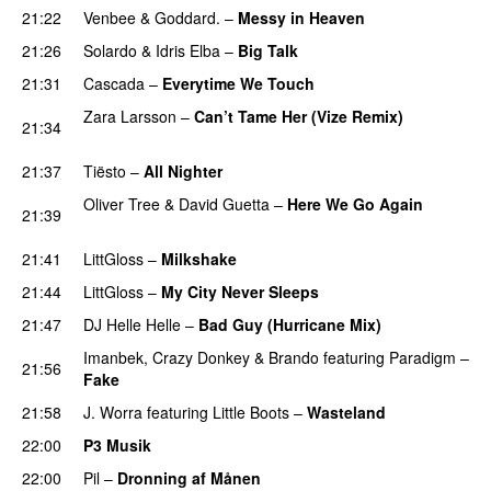
21:22
Venbee
&
Goddard.
–
Messy in Heaven
UU
21:26
Solardo
&
Idris Elba
–
Big Talk
PREMIERE
21:31
Cascada
–
Everytime We Touch
Zara Larsson
–
Can’t Tame Her (Vize Remix)
21:34
PREMIERE
21:37
Tiësto
–
All Nighter
PREMIERE
Oliver Tree
&
David Guetta
–
Here We Go Again
21:39
PREMIERE
21:41
LittGloss
–
Milkshake
21:44
LittGloss
–
My City Never Sleeps
PREMIERE
21:47
DJ Helle Helle
–
Bad Guy (Hurricane Mix)
Imanbek
,
Crazy Donkey
&
Brando
featuring
Paradigm
–
21:56
Fake
21:58
J. Worra
featuring
Little Boots
–
Wasteland
PREMIERE
22:00
P3 Musik
22:00
Pil
–
Dronning af Månen
UU