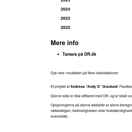
2024
2023
2022
Mere info
Tamara på DR.dk
Dyk ned i musikken på flere radiostationer:
P3
T
Et projekt af
Andreas “Andy G” Graulund
. Feedb
Denne side er
ikke
affilieret med DR, og er totalt uof
Oplysningerne på denne webside er alene beregnet ti
rækkefølgen, betimeligheden eller fuldstændigheden 
avancetab.