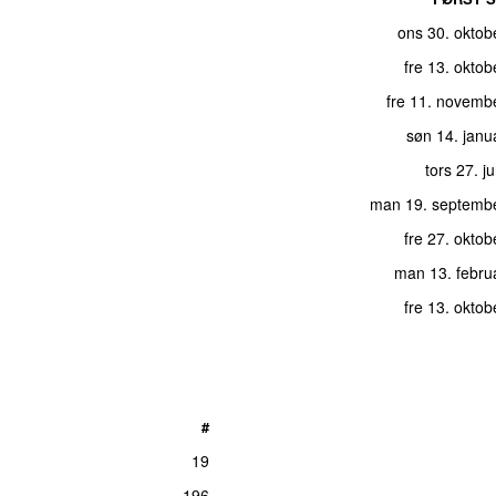
ons 30. oktob
fre 13. okto
fre 11. novemb
søn 14. janu
tors 27. j
man 19. septemb
fre 27. okto
man 13. febru
fre 13. okto
#
19
196