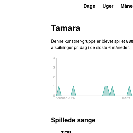
P3
Trends
Dage
Uger
Måne
Tamara
Denne kunstner/gruppe er blevet spillet
88
afspilninger pr. dag i de sidste 6 måneder.
4
3
2
1
0
februar 2026
marts
Spillede sange
TITEL