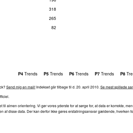
318
265
82
rends
P4
Trends
P5
Trends
P6
Trends
P7
Trends
P8
Tre
ack?
Send mig en mail!
Indekset går tilbage til d. 20. april 2010.
Se mest spillede san
ficiel.
l almen orientering. Vi gør vores yderste for at sørge for, at data er korrekte, men
af disse data. Der kan derfor ikke gøres erstatningsansvar gældende, hverken for dire