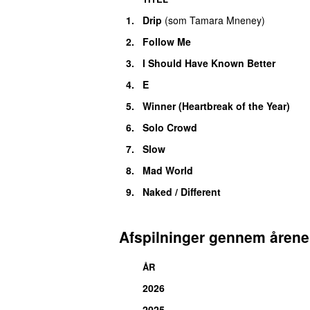
1.
Drip
(
som
Tamara Mneney
)
2.
Follow Me
3.
I Should Have Known Better
4.
E
5.
Winner (Heartbreak of the Year)
6.
Solo Crowd
7.
Slow
8.
Mad World
9.
Naked / Different
Afspilninger gennem årene
ÅR
2026
2025