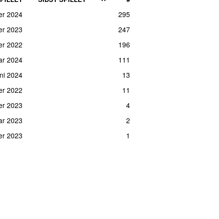
er 2024
295
ber 2023
247
er 2022
196
ar 2024
111
uni 2024
13
er 2022
11
ber 2023
4
ar 2023
2
ber 2023
1