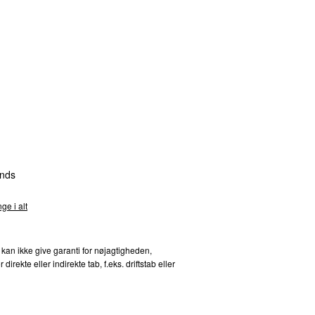
nds
ge i alt
 kan ikke give garanti for nøjagtigheden,
kte eller indirekte tab, f.eks. driftstab eller