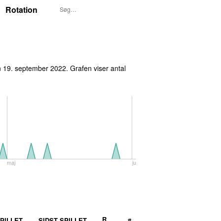
Rotation
 19. september 2022
. Grafen viser antal
maj
juni
R
PILLET
SIDST SPILLET
#