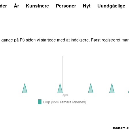
der
År
Kunstnere
Personer
Nyt
Uundgåelige
0
gange på P3 siden vi startede med at indeksere. Først registreret
man
april
Drip
(
som
Tamara Mneney
)
FØRST S