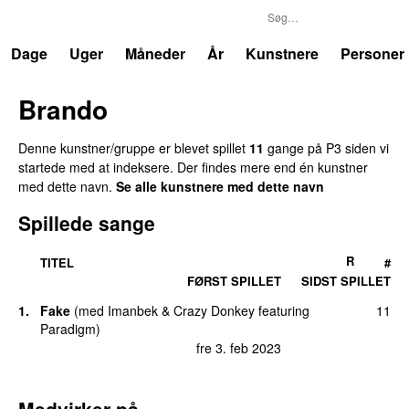
P3
Trends
Dage
Uger
Måneder
År
Kunstnere
Personer
Brando
Denne kunstner/gruppe er blevet spillet
11
gange på P3 siden vi
startede med at indeksere. Der findes mere end én kunstner
med dette navn.
Se alle kunstnere med dette navn
Spillede sange
R
TITEL
#
FØRST SPILLET
SIDST SPILLET
1.
Fake
(
med
Imanbek
&
Crazy Donkey
featuring
11
Paradigm
)
fre 3. feb 2023
Medvirker på