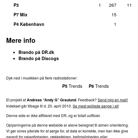
P3
1
267
11
P7 Mix
15
P4 København
1
Mere info
Brando på DR.dk
Brando på Discogs
Dyk ned i musikken på flere radiostationer:
P3
Trends
P4
Trends
P5
Trends
P6
Trends
P7
Trends
Et projekt af
Andreas “Andy G” Graulund
. Feedback?
Send mig en mail!
Indekset går tilbage til d. 20. april 2010.
Se mest spillede sange i alt
Denne side er
ikke
affilieret med DR, og er totalt uofficiel.
Oplysningerne på denne webside er alene beregnet til almen orientering.
Vi gør vores yderste for at sørge for, at data er korrekte, men kan ikke give
garanti for nøjagtigheden, rækkefølgen, betimeligheden eller