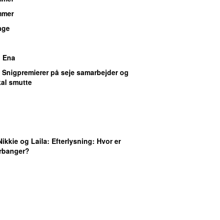
mmer
age
 Ena
: Snigpremierer på seje samarbejder og
kal smutte
Nikkie og Laila
: Efterlysning: Hvor er
rbanger?