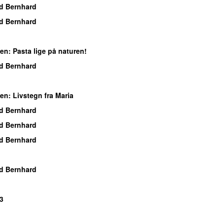
d Bernhard
d Bernhard
ben
: Pasta lige på naturen!
d Bernhard
ben
: Livstegn fra Maria
d Bernhard
d Bernhard
d Bernhard
d Bernhard
P3