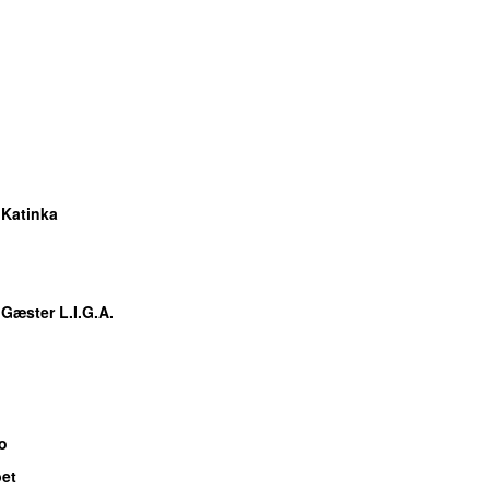
 Katinka
 Gæster L.I.G.A.
o
bet