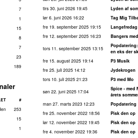
tirs 30. juni 2026
19:45
Lyden af so
7
lør 6. juni 2026
16:22
Tag Mig Tilb
1
fre 19. september 2025
19:15
Langefredag
15
fre 12. september 2025
16:23
Bangers med
8
Popdatering
7
tors 11. september 2025
13:15
en eks der s
23
fre 15. august 2025
19:14
P3 Musik
189
fre 25. juli 2025
14:12
Jydekrogen
tors 10. juli 2025
21:23
P3 med Mo
naler
Spice - med 
søn 22. juni 2025
17:04
årets somme
LET
#
man 27. marts 2023
12:23
Popdatering
den
253
fre 25. november 2022
18:56
Pisk den op
15
lør 12. november 2022
19:45
Pisk den op
1
fre 4. november 2022
19:36
Pisk den op