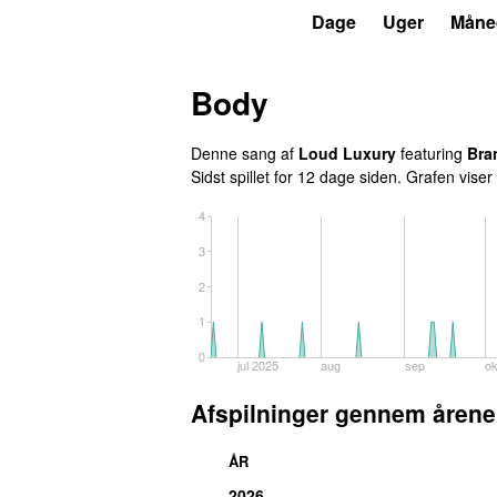
P3
Trends
Dage
Uger
Måne
Body
Denne sang af
Loud Luxury
featuring
Bra
Sidst spillet
for 12 dage siden
. Grafen viser 
4
3
2
1
0
jul 2025
aug
sep
ok
Afspilninger gennem årene
ÅR
2026