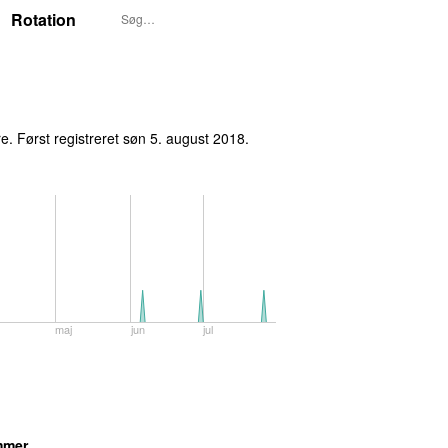
Rotation
. Først registreret
søn 5. august 2018
.
maj
jun
jul
mmer