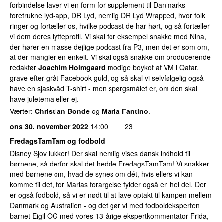
forbindelse laver vi en form for supplement til Danmarks
foretrukne lyd-app, DR Lyd, nemlig DR Lyd Wrapped, hvor folk
ringer og fortæller os, hvilke podcast de har hørt, og så fortæller
vi dem deres lytteprofil. Vi skal for eksempel snakke med Nina,
der hører en masse dejlige podcast fra P3, men det er som om,
at der mangler en enkelt. Vi skal også snakke om producerende
redaktør
Joachim Holmgaard
modige boykot af VM i Qatar,
grave efter gråt Facebook-guld, og så skal vi selvfølgelig også
have en sjaskvåd T-shirt - men spørgsmålet er, om den skal
have juletema eller ej.
Værter:
Christian Bonde
og
Maria Fantino
.
ons 30. november 2022
14:00
23
FredagsTamTam og fodbold
Disney Sjov lukker! Der skal nemlig vises dansk indhold til
børnene, så derfor skal det hedde FredagsTamTam! Vi snakker
med børnene om, hvad de synes om dét, hvis ellers vi kan
komme til det, for Marias forargelse fylder også en hel del. Der
er også fodbold, så vi er nødt til at lave optakt til kampen mellem
Danmark og Australien - og det gør vi med fodboldeksperten
barnet Eigil OG med vores 13-årige ekspertkommentator Frida,