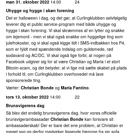
man 31. oktober 2022
14:00
24
Uhygge og hygge i skøn forening
Det er halloween i dag, og det gør, at Curlingklubben selvfølgelig
leverer dig et public service-program med både uhygge og
hygge i skøn forening. Vi skal skræmmes af en lytter og snakke
om lejemord - men vi skal også snakke om hyggelige ting som
julefrokoster, og vi skal også kigge lidt i SMS-indbakken hos P4,
som er fyldt med spændende indslag om guldsmede, rød
sodavand og AC/DC. Vi skal også lige forbi, at nogen på
Facebook udgiver sig for at være Christian og Maria i et stort
Bitcoin-scam, og det betyder, at vi lige må sætte skabet på plads
i forhold til, om Curlingklubben overhovedet må lave
sponsorerede ting.
Værter:
Christian Bonde
og
Maria Fantino
.
tors 13. oktober 2022
14:00
22
Brunsvigerens dag
Så blev det endelig brunsvigerens dag, hvor vores officielle
brunsvigerambassadør
Christian Bonde
kan forsvare sit
ambassadørskab! Der er bare det ene problem, at Christian er
meget syg og derfor medvirker liggende hjemme fra sin sofa.