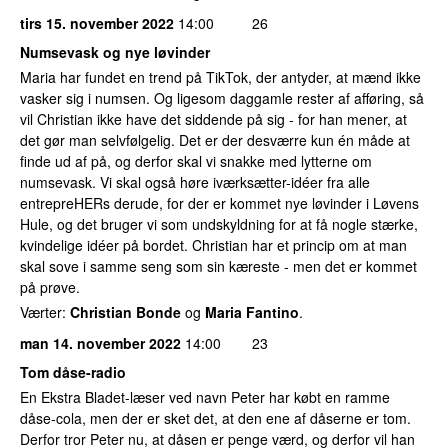
tirs 15. november 2022
14:00
26
Numsevask og nye løvinder
Maria har fundet en trend på TikTok, der antyder, at mænd ikke
vasker sig i numsen. Og ligesom daggamle rester af afføring, så
vil Christian ikke have det siddende på sig - for han mener, at
det gør man selvfølgelig. Det er der desværre kun én måde at
finde ud af på, og derfor skal vi snakke med lytterne om
numsevask. Vi skal også høre iværksætter-idéer fra alle
entrepreHERs derude, for der er kommet nye løvinder i Løvens
Hule, og det bruger vi som undskyldning for at få nogle stærke,
kvindelige idéer på bordet. Christian har et princip om at man
skal sove i samme seng som sin kæreste - men det er kommet
på prøve.
Værter:
Christian Bonde
og
Maria Fantino
.
man 14. november 2022
14:00
23
Tom dåse-radio
En Ekstra Bladet-læser ved navn Peter har købt en ramme
dåse-cola, men der er sket det, at den ene af dåserne er tom.
Derfor tror Peter nu, at dåsen er penge værd, og derfor vil han