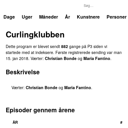
P3
Trends
Dage
Uger
Måneder
År
Kunstnere
Personer
Curlingklubben
Dette program er blevet sendt
882
gange på P3 siden vi
startede med at indeksere. Første registrerede sending var
man
15. jan 2018
. Værter:
Christian Bonde
og
Maria Fantino
.
Beskrivelse
Værter:
Christian Bonde
og
Maria Fantino
.
Episoder gennem årene
ÅR
#