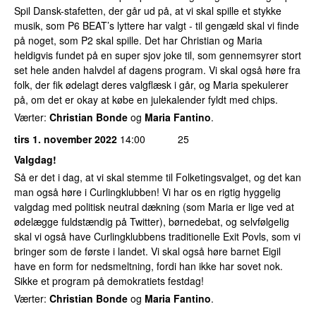
Spil Dansk-stafetten, der går ud på, at vi skal spille et stykke
musik, som P6 BEAT’s lyttere har valgt - til gengæld skal vi finde
på noget, som P2 skal spille. Det har Christian og Maria
heldigvis fundet på en super sjov joke til, som gennemsyrer stort
set hele anden halvdel af dagens program. Vi skal også høre fra
folk, der fik ødelagt deres valgflæsk i går, og Maria spekulerer
på, om det er okay at købe en julekalender fyldt med chips.
Værter:
Christian Bonde
og
Maria Fantino
.
tirs 1. november 2022
14:00
25
Valgdag!
Så er det i dag, at vi skal stemme til Folketingsvalget, og det kan
man også høre i Curlingklubben! Vi har os en rigtig hyggelig
valgdag med politisk neutral dækning (som Maria er lige ved at
ødelægge fuldstændig på Twitter), børnedebat, og selvfølgelig
skal vi også have Curlingklubbens traditionelle Exit Povls, som vi
bringer som de første i landet. Vi skal også høre barnet Eigil
have en form for nedsmeltning, fordi han ikke har sovet nok.
Sikke et program på demokratiets festdag!
Værter:
Christian Bonde
og
Maria Fantino
.