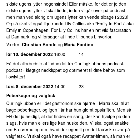
sidste ugens lytter nogensinde! Eller måske, for det er jo den
sidste ugens lytter vi skal finde, inden vi går over på podcast,
men man ved aldrig om ugens lytter kan vende tilbage i 2023!
Og så skal vi også lige runde Lily Collins aka “Emily In Paris” aka
Emily in Copenhagen. For Lily Collins har en ret vild fascination
af Danmark, og vi forsøger at finde til bunds i, hvorfor.
Værter:
Christian Bonde
og
Maria Fantino
.
lør 10. december 2022
16:00
14
Få det allerbedste af indholdet fra Curlingklubbens podcast-
podcast - kløgtigt nedklippet og optimeret til dine behov som
flowlytter!
tors 8. december 2022
14:00
23
Peberkager og valgfisk
Curlingklubben er i det gastronomiske hjørne - Maria skal til at
bage peberkager, og igen i år har hun glemt opskriften. Men så
ER det jo heldigt, at der findes en sang, der kan hjælpe på den
slags, hvis man ellers lige kan huske den. Vi skal også snakke
om Færøerne og om, hvad der egentlig er det færøske svar på
valgflæsk. Vi skal også have recappet Avatar-filmen, så man er