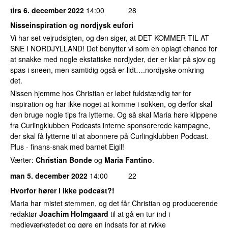
tirs 6. december 2022
14:00
28
Nisseinspiration og nordjysk eufori
Vi har set vejrudsigten, og den siger, at DET KOMMER TIL AT
SNE I NORDJYLLAND! Det benytter vi som en oplagt chance for
at snakke med nogle ekstatiske nordjyder, der er klar på sjov og
spas i sneen, men samtidig også er lidt….nordjyske omkring
det.
Nissen hjemme hos Christian er løbet fuldstændig tør for
inspiration og har ikke noget at komme i sokken, og derfor skal
den bruge nogle tips fra lytterne. Og så skal Maria høre klippene
fra Curlingklubben Podcasts interne sponsorerede kampagne,
der skal få lytterne til at abonnere på Curlingklubben Podcast.
Plus - finans-snak med barnet Eigil!
Værter:
Christian Bonde
og
Maria Fantino
.
man 5. december 2022
14:00
22
Hvorfor hører I ikke podcast?!
Maria har mistet stemmen, og det får Christian og producerende
redaktør
Joachim Holmgaard
til at gå en tur ind i
medieværkstedet og gøre en indsats for at rykke