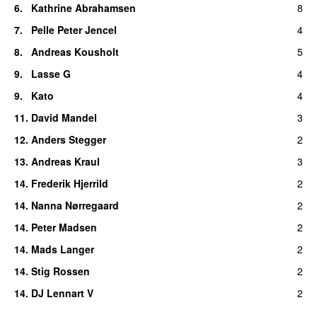
6.
Kathrine Abrahamsen
8
7.
Pelle Peter Jencel
4
8.
Andreas Kousholt
5
9.
Lasse G
4
9.
Kato
4
11.
David Mandel
3
12.
Anders Stegger
2
13.
Andreas Kraul
3
14.
Frederik Hjerrild
2
14.
Nanna Nørregaard
2
14.
Peter Madsen
2
14.
Mads Langer
2
14.
Stig Rossen
2
14.
DJ Lennart V
2