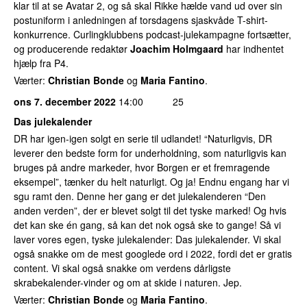
klar til at se Avatar 2, og så skal Rikke hælde vand ud over sin
postuniform i anledningen af torsdagens sjaskvåde T-shirt-
konkurrence. Curlingklubbens podcast-julekampagne fortsætter,
og producerende redaktør
Joachim Holmgaard
har indhentet
hjælp fra P4.
Værter:
Christian Bonde
og
Maria Fantino
.
ons 7. december 2022
14:00
25
Das julekalender
DR har igen-igen solgt en serie til udlandet! “Naturligvis, DR
leverer den bedste form for underholdning, som naturligvis kan
bruges på andre markeder, hvor Borgen er et fremragende
eksempel”, tænker du helt naturligt. Og ja! Endnu engang har vi
sgu ramt den. Denne her gang er det julekalenderen “Den
anden verden”, der er blevet solgt til det tyske marked! Og hvis
det kan ske én gang, så kan det nok også ske to gange! Så vi
laver vores egen, tyske julekalender: Das julekalender. Vi skal
også snakke om de mest googlede ord i 2022, fordi det er gratis
content. Vi skal også snakke om verdens dårligste
skrabekalender-vinder og om at skide i naturen. Jep.
Værter:
Christian Bonde
og
Maria Fantino
.