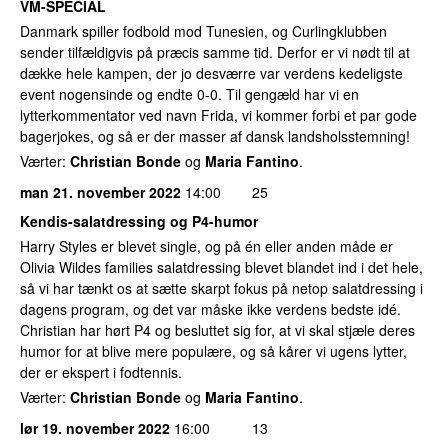
VM-SPECIAL
Danmark spiller fodbold mod Tunesien, og Curlingklubben
sender tilfældigvis på præcis samme tid. Derfor er vi nødt til at
dække hele kampen, der jo desværre var verdens kedeligste
event nogensinde og endte 0-0. Til gengæld har vi en
lytterkommentator ved navn Frida, vi kommer forbi et par gode
bagerjokes, og så er der masser af dansk landsholsstemning!
Værter:
Christian Bonde
og
Maria Fantino
.
man 21. november 2022
14:00
25
Kendis-salatdressing og P4-humor
Harry Styles er blevet single, og på én eller anden måde er
Olivia Wildes families salatdressing blevet blandet ind i det hele,
så vi har tænkt os at sætte skarpt fokus på netop salatdressing i
dagens program, og det var måske ikke verdens bedste idé.
Christian har hørt P4 og besluttet sig for, at vi skal stjæle deres
humor for at blive mere populære, og så kårer vi ugens lytter,
der er ekspert i fodtennis.
Værter:
Christian Bonde
og
Maria Fantino
.
lør 19. november 2022
16:00
13