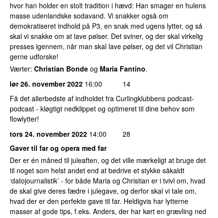
hvor han holder en stolt tradition i hævd: Han smager en hulens
masse udenlandske sodavand. Vi snakker også om
demokratiseret indhold på P3, en snak med ugens lytter, og så
skal vi snakke om at lave pølser. Det sviner, og der skal virkelig
presses igennem, når man skal lave pølser, og det vil Christian
gerne udforske!
Værter:
Christian Bonde
og
Maria Fantino
.
lør 26. november 2022
16:00
14
Få det allerbedste af indholdet fra Curlingklubbens podcast-
podcast - kløgtigt nedklippet og optimeret til dine behov som
flowlytter!
tors 24. november 2022
14:00
28
Gaver til far og opera med far
Der er én måned til juleaften, og det ville mærkeligt at bruge det
til noget som helst andet end at bedrive et stykke såkaldt
‘datojournalistik’ - for både Maria og Christian er i tvivl om, hvad
de skal give deres fædre i julegave, og derfor skal vi tale om,
hvad der er den perfekte gave til far. Heldigvis har lytterne
masser af gode tips, f.eks. Anders, der har kørt en grævling ned