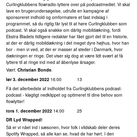
Curlingklubbens flowradio-lyttere over på podcastmediet. Vi skal
lave en brugerundersøgelse, udrulle en kampagne af
sponsoreret indhold og omformatere et fast indslag i
programmet, så du rigtig får lyst til at høre Curlingklubben som
podcast. Vi skal også snakke om dårlig mobildækning, fordi
Ekstra Bladets tidligere redaktør har fået gjort det til en historie,
at der er dårlig mobildækning i det meget dyre højhus, hvor han
bor - men vi ved, at der er masser af steder i Danmark, hvor
dækningen er ringe. Det viser sig dog at være lidt svært at få
lyttere til at ringe ind med af åbenlyse årsager.
Vært:
Christian Bonde
.
lør 3. december 2022
16:00
13
Få det allerbedste af indholdet fra Curlingklubbens podcast-
podcast - kløgtigt nedklippet og optimeret til dine behov som
flowlytter!
tors 1. december 2022
14:00
25
DR Lyd Wrapped!
Så er vi nået ind i sæsonen, hvor folk i vildskab deler deres
Spotify Wrapped, så alle kan se, hvad de har hørt. I den