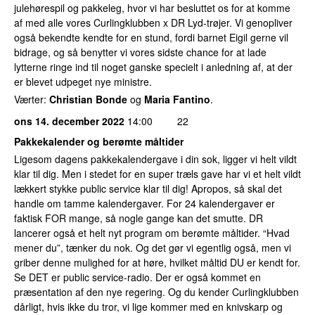
julehørespil og pakkeleg, hvor vi har besluttet os for at komme
af med alle vores Curlingklubben x DR Lyd-trøjer. Vi genopliver
også bekendte kendte for en stund, fordi barnet Eigil gerne vil
bidrage, og så benytter vi vores sidste chance for at lade
lytterne ringe ind til noget ganske specielt i anledning af, at der
er blevet udpeget nye ministre.
Værter:
Christian Bonde
og
Maria Fantino
.
ons 14. december 2022
14:00
22
Pakkekalender og berømte måltider
Ligesom dagens pakkekalendergave i din sok, ligger vi helt vildt
klar til dig. Men i stedet for en super træls gave har vi et helt vildt
lækkert stykke public service klar til dig! Apropos, så skal det
handle om tamme kalendergaver. For 24 kalendergaver er
faktisk FOR mange, så nogle gange kan det smutte. DR
lancerer også et helt nyt program om berømte måltider. “Hvad
mener du”, tænker du nok. Og det gør vi egentlig også, men vi
griber denne mulighed for at høre, hvilket måltid DU er kendt for.
Se DET er public service-radio. Der er også kommet en
præsentation af den nye regering. Og du kender Curlingklubben
dårligt, hvis ikke du tror, vi lige kommer med en knivskarp og