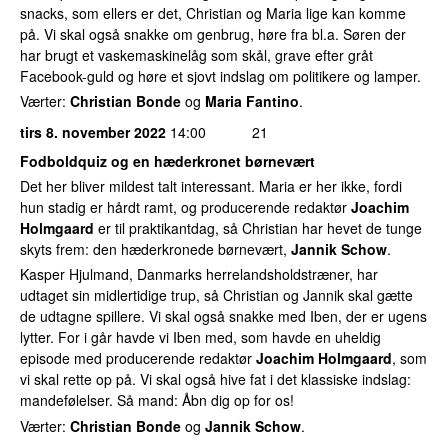
snacks, som ellers er det, Christian og Maria lige kan komme
på. Vi skal også snakke om genbrug, høre fra bl.a. Søren der
har brugt et vaskemaskinelåg som skål, grave efter gråt
Facebook-guld og høre et sjovt indslag om politikere og lamper.
Værter:
Christian Bonde
og
Maria Fantino
.
tirs 8. november 2022
14:00
21
Fodboldquiz og en hæderkronet børnevært
Det her bliver mildest talt interessant. Maria er her ikke, fordi
hun stadig er hårdt ramt, og producerende redaktør
Joachim
Holmgaard
er til praktikantdag, så Christian har hevet de tunge
skyts frem: den hæderkronede børnevært,
Jannik Schow
.
Kasper Hjulmand, Danmarks herrelandsholdstræner, har
udtaget sin midlertidige trup, så Christian og Jannik skal gætte
de udtagne spillere. Vi skal også snakke med Iben, der er ugens
lytter. For i går havde vi Iben med, som havde en uheldig
episode med producerende redaktør
Joachim Holmgaard
, som
vi skal rette op på. Vi skal også hive fat i det klassiske indslag:
mandefølelser. Så mand: Åbn dig op for os!
Værter:
Christian Bonde
og
Jannik Schow
.