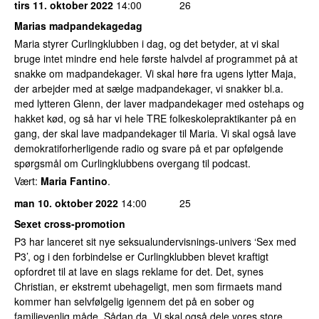
tirs 11. oktober 2022
14:00
26
Marias madpandekagedag
Maria styrer Curlingklubben i dag, og det betyder, at vi skal
bruge intet mindre end hele første halvdel af programmet på at
snakke om madpandekager. Vi skal høre fra ugens lytter Maja,
der arbejder med at sælge madpandekager, vi snakker bl.a.
med lytteren Glenn, der laver madpandekager med ostehaps og
hakket kød, og så har vi hele TRE folkeskolepraktikanter på en
gang, der skal lave madpandekager til Maria. Vi skal også lave
demokratiforherligende radio og svare på et par opfølgende
spørgsmål om Curlingklubbens overgang til podcast.
Vært:
Maria Fantino
.
man 10. oktober 2022
14:00
25
Sexet cross-promotion
P3 har lanceret sit nye seksualundervisnings-univers ‘Sex med
P3’, og i den forbindelse er Curlingklubben blevet kraftigt
opfordret til at lave en slags reklame for det. Det, synes
Christian, er ekstremt ubehageligt, men som firmaets mand
kommer han selvfølgelig igennem det på en sober og
familievenlig måde. Sådan da. Vi skal også dele vores store