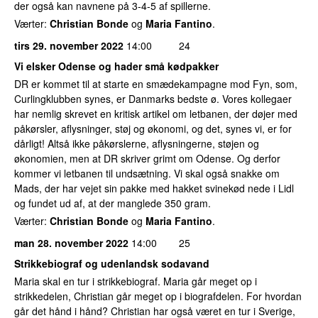
der også kan navnene på 3-4-5 af spillerne.
Værter:
Christian Bonde
og
Maria Fantino
.
tirs 29. november 2022
14:00
24
Vi elsker Odense og hader små kødpakker
DR er kommet til at starte en smædekampagne mod Fyn, som,
Curlingklubben synes, er Danmarks bedste ø. Vores kollegaer
har nemlig skrevet en kritisk artikel om letbanen, der døjer med
påkørsler, aflysninger, støj og økonomi, og det, synes vi, er for
dårligt! Altså ikke påkørslerne, aflysningerne, støjen og
økonomien, men at DR skriver grimt om Odense. Og derfor
kommer vi letbanen til undsætning. Vi skal også snakke om
Mads, der har vejet sin pakke med hakket svinekød nede i Lidl
og fundet ud af, at der manglede 350 gram.
Værter:
Christian Bonde
og
Maria Fantino
.
man 28. november 2022
14:00
25
Strikkebiograf og udenlandsk sodavand
Maria skal en tur i strikkebiograf. Maria går meget op i
strikkedelen, Christian går meget op i biografdelen. For hvordan
går det hånd i hånd? Christian har også været en tur i Sverige,