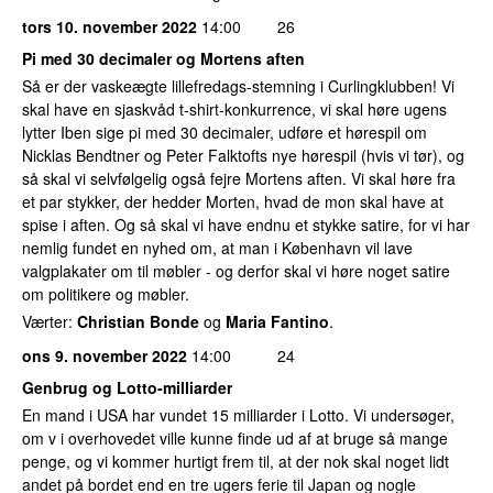
tors 10. november 2022
14:00
26
Pi med 30 decimaler og Mortens aften
Så er der vaskeægte lillefredags-stemning i Curlingklubben! Vi
skal have en sjaskvåd t-shirt-konkurrence, vi skal høre ugens
lytter Iben sige pi med 30 decimaler, udføre et hørespil om
Nicklas Bendtner og Peter Falktofts nye hørespil (hvis vi tør), og
så skal vi selvfølgelig også fejre Mortens aften. Vi skal høre fra
et par stykker, der hedder Morten, hvad de mon skal have at
spise i aften. Og så skal vi have endnu et stykke satire, for vi har
nemlig fundet en nyhed om, at man i København vil lave
valgplakater om til møbler - og derfor skal vi høre noget satire
om politikere og møbler.
Værter:
Christian Bonde
og
Maria Fantino
.
ons 9. november 2022
14:00
24
Genbrug og Lotto-milliarder
En mand i USA har vundet 15 milliarder i Lotto. Vi undersøger,
om v i overhovedet ville kunne finde ud af at bruge så mange
penge, og vi kommer hurtigt frem til, at der nok skal noget lidt
andet på bordet end en tre ugers ferie til Japan og nogle