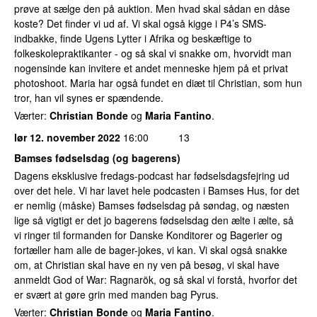
prøve at sælge den på auktion. Men hvad skal sådan en dåse
koste? Det finder vi ud af. Vi skal også kigge i P4’s SMS-
indbakke, finde Ugens Lytter i Afrika og beskæftige to
folkeskolepraktikanter - og så skal vi snakke om, hvorvidt man
nogensinde kan invitere et andet menneske hjem på et privat
photoshoot. Maria har også fundet en diæt til Christian, som hun
tror, han vil synes er spændende.
Værter:
Christian Bonde
og
Maria Fantino
.
lør 12. november 2022
16:00
13
Bamses fødselsdag (og bagerens)
Dagens eksklusive fredags-podcast har fødselsdagsfejring ud
over det hele. Vi har lavet hele podcasten i Bamses Hus, for det
er nemlig (måske) Bamses fødselsdag på søndag, og næsten
lige så vigtigt er det jo bagerens fødselsdag den ælte i ælte, så
vi ringer til formanden for Danske Konditorer og Bagerier og
fortæller ham alle de bager-jokes, vi kan. Vi skal også snakke
om, at Christian skal have en ny ven på besøg, vi skal have
anmeldt God of War: Ragnarök, og så skal vi forstå, hvorfor det
er svært at gøre grin med manden bag Pyrus.
Værter:
Christian Bonde
og
Maria Fantino
.