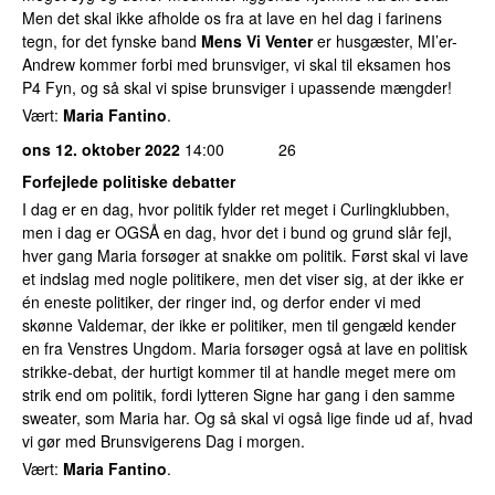
Men det skal ikke afholde os fra at lave en hel dag i farinens
tegn, for det fynske band
Mens Vi Venter
er husgæster, MI’er-
Andrew kommer forbi med brunsviger, vi skal til eksamen hos
P4 Fyn, og så skal vi spise brunsviger i upassende mængder!
Vært:
Maria Fantino
.
ons 12. oktober 2022
14:00
26
Forfejlede politiske debatter
I dag er en dag, hvor politik fylder ret meget i Curlingklubben,
men i dag er OGSÅ en dag, hvor det i bund og grund slår fejl,
hver gang Maria forsøger at snakke om politik. Først skal vi lave
et indslag med nogle politikere, men det viser sig, at der ikke er
én eneste politiker, der ringer ind, og derfor ender vi med
skønne Valdemar, der ikke er politiker, men til gengæld kender
en fra Venstres Ungdom. Maria forsøger også at lave en politisk
strikke-debat, der hurtigt kommer til at handle meget mere om
strik end om politik, fordi lytteren Signe har gang i den samme
sweater, som Maria har. Og så skal vi også lige finde ud af, hvad
vi gør med Brunsvigerens Dag i morgen.
Vært:
Maria Fantino
.