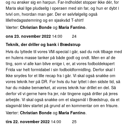
og nu ønsker sig en harpun. Far-indholdet stopper ikke dér, for
Maria skal lige pludselig i operaen med sin far, og hun er dybt i
tvivl om, hvordan man gør. Der er selvfølgelig også
lillefredagsstemning og en sjaskvåd T-shirt!
Værter:
Christian Bonde
og
Maria Fantino
.
ons 23. november 2022
14:00
24
Teknik, der driller og bank i Brædstrup
Hvis du lyttede til vores VM-special i går, sad du nok tilbage med
en hulens masse tanker på både godt og ondt. Men en af de
ting, som vi alle kan blive enige i, er, at vores fodboldekspert
Frida var helt formidabel i sin fodboldformidling. Derfor skal I
ikke snydes for et lille recap fra i går. Vi skal også snakke om
vores teknik her på DR. For hvis du har lyttet i den sidste tid, så
har du måske bemærket, at vores teknik har drillet en del. Så
derfor vil vi gerne høre fra jer, når tingene også driller på jeres
arbejde. Vi skal også snakke om et slagsmål i Brædstrup, da et
slagsmål blev startet på grund af en kommentar om en frisure.
Værter:
Christian Bonde
og
Maria Fantino
.
tirs 22. november 2022
14:00
25