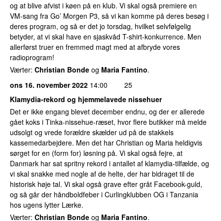
og at blive afvist i køen på en klub. Vi skal også premiere en
VM-sang fra Go’ Morgen P3, så vi kan komme på deres besøg i
deres program, og så er det jo torsdag, hvilket selvfølgelig
betyder, at vi skal have en sjaskvåd T-shirt-konkurrence. Men
allerførst truer en fremmed magt med at afbryde vores
radioprogram!
Værter:
Christian Bonde
og
Maria Fantino
.
ons 16. november 2022
14:00
25
Klamydia-rekord og hjemmelavede nissehuer
Det er ikke engang blevet december endnu, og der er allerede
gået koks i Tinka-nissehue-ræset, hvor flere butikker må melde
udsolgt og vrede forældre skælder ud på de stakkels
kassemedarbejdere. Men det har Christian og Maria heldigvis
sørget for en (form for) løsning på. Vi skal også fejre, at
Danmark har sat spritny rekord i antallet af klamydia-tilfælde, og
vi skal snakke med nogle af de helte, der har bidraget til de
historisk høje tal. Vi skal også grave efter gråt Facebook-guld,
og så går der håndboldfeber i Curlingklubben OG i Tanzania
hos ugens lytter Lærke.
Værter:
Christian Bonde
og
Maria Fantino
.