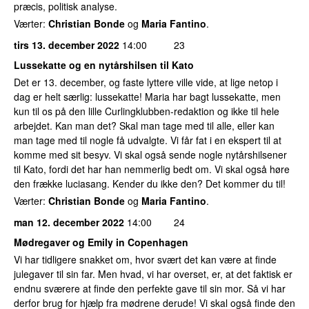
præcis, politisk analyse.
Værter:
Christian Bonde
og
Maria Fantino
.
tirs 13. december 2022
14:00
23
Lussekatte og en nytårshilsen til Kato
Det er 13. december, og faste lyttere ville vide, at lige netop i
dag er helt særlig: lussekatte! Maria har bagt lussekatte, men
kun til os på den lille Curlingklubben-redaktion og ikke til hele
arbejdet. Kan man det? Skal man tage med til alle, eller kan
man tage med til nogle få udvalgte. Vi får fat i en ekspert til at
komme med sit besyv. Vi skal også sende nogle nytårshilsener
til Kato, fordi det har han nemmerlig bedt om. Vi skal også høre
den frække luciasang. Kender du ikke den? Det kommer du til!
Værter:
Christian Bonde
og
Maria Fantino
.
man 12. december 2022
14:00
24
Mødregaver og Emily in Copenhagen
Vi har tidligere snakket om, hvor svært det kan være at finde
julegaver til sin far. Men hvad, vi har overset, er, at det faktisk er
endnu sværere at finde den perfekte gave til sin mor. Så vi har
derfor brug for hjælp fra mødrene derude! Vi skal også finde den