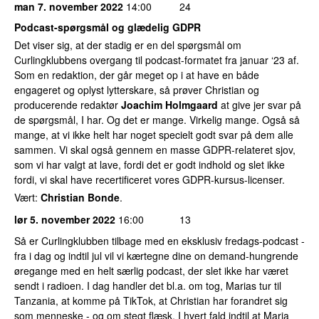
man 7. november 2022
14:00
24
Podcast-spørgsmål og glædelig GDPR
Det viser sig, at der stadig er en del spørgsmål om
Curlingklubbens overgang til podcast-formatet fra januar ‘23 af.
Som en redaktion, der går meget op i at have en både
engageret og oplyst lytterskare, så prøver Christian og
producerende redaktør
Joachim Holmgaard
at give jer svar på
de spørgsmål, I har. Og det er mange. Virkelig mange. Også så
mange, at vi ikke helt har noget specielt godt svar på dem alle
sammen. Vi skal også gennem en masse GDPR-relateret sjov,
som vi har valgt at lave, fordi det er godt indhold og slet ikke
fordi, vi skal have recertificeret vores GDPR-kursus-licenser.
Vært:
Christian Bonde
.
lør 5. november 2022
16:00
13
Så er Curlingklubben tilbage med en eksklusiv fredags-podcast -
fra i dag og indtil jul vil vi kærtegne dine on demand-hungrende
øregange med en helt særlig podcast, der slet ikke har været
sendt i radioen. I dag handler det bl.a. om tog, Marias tur til
Tanzania, at komme på TikTok, at Christian har forandret sig
som menneske - og om stegt flæsk. I hvert fald indtil at Maria