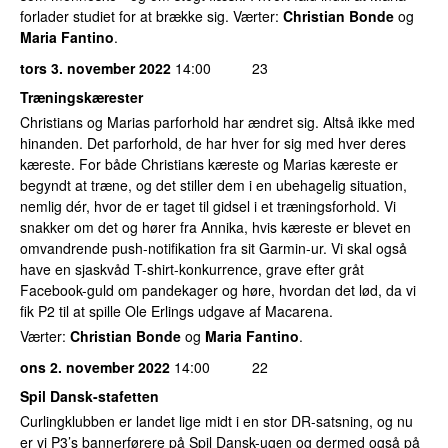
forlader studiet for at brække sig. Værter:
Christian Bonde
og
Maria Fantino
.
tors 3. november 2022
14:00
23
Træningskærester
Christians og Marias parforhold har ændret sig. Altså ikke med
hinanden. Det parforhold, de har hver for sig med hver deres
kæreste. For både Christians kæreste og Marias kæreste er
begyndt at træne, og det stiller dem i en ubehagelig situation,
nemlig dér, hvor de er taget til gidsel i et træningsforhold. Vi
snakker om det og hører fra Annika, hvis kæreste er blevet en
omvandrende push-notifikation fra sit Garmin-ur. Vi skal også
have en sjaskvåd T-shirt-konkurrence, grave efter gråt
Facebook-guld om pandekager og høre, hvordan det lød, da vi
fik P2 til at spille Ole Erlings udgave af Macarena.
Værter:
Christian Bonde
og
Maria Fantino
.
ons 2. november 2022
14:00
22
Spil Dansk-stafetten
Curlingklubben er landet lige midt i en stor DR-satsning, og nu
er vi P3’s bannerførere på Spil Dansk-ugen og dermed også på