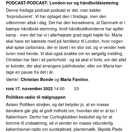
PODCAST-PODCAST: London-tur og håndboldstemning
Denne fredags podcast-podcast er det, man kalder
‘forproduceret’. Vi har optaget den i tirsdags, men den
udkommer altså i dag. Det har den konsekvens, at Danmark er i
kæmpe håndbold-stemning, fordi håndboldkvinderne har spillet
kamp - men det har vi i allerhøjeste grad taget højde for. Maria
skal have sin kæreste med på familietur til London, hvor nogen
skal spise carbonara, der er lavet i en stor ost, og vi vender hele
turen med hende. Vi skal også snakke om en sørgelig melding,
Christian har fået i sit parforhold - og så skal vi forbi, om det altid
er kvinder, der skal arrangere julefrokoster, eller om Maria kan
tage en pause fra det i år.
Værter:
Christian Bonde
og
Maria Fantino
.
tors 17. november 2022
14:00
23
Politiken-radio til målgruppen
Avisen Politiken strejker, og det betyder jo, at en masse
danskere går glip af godt indhold om, hvordan det er at bo i
København. Derfor har Curlingklubben besluttet sig for at
komme til undsætning, så vi sender en masse vidunderlig
københavner-radio om surdejsbrød, plantemælk, Skjolds Plads