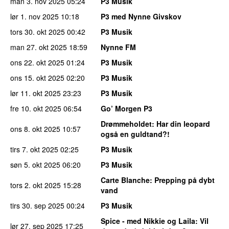
man 3. nov 2025
05:24
P3 Musik
lør 1. nov 2025
10:18
P3 med Nynne Givskov
tors 30. okt 2025
00:42
P3 Musik
man 27. okt 2025
18:59
Nynne FM
ons 22. okt 2025
01:24
P3 Musik
ons 15. okt 2025
02:20
P3 Musik
lør 11. okt 2025
23:23
P3 Musik
fre 10. okt 2025
06:54
Go’ Morgen P3
Drømmeholdet
: Har din leopard
ons 8. okt 2025
10:57
også en guldtand?!
tirs 7. okt 2025
02:25
P3 Musik
søn 5. okt 2025
06:20
P3 Musik
Carte Blanche
: Prepping på dybt
tors 2. okt 2025
15:28
vand
tirs 30. sep 2025
00:24
P3 Musik
Spice - med Nikkie og Laila
: Vil
lør 27. sep 2025
17:25