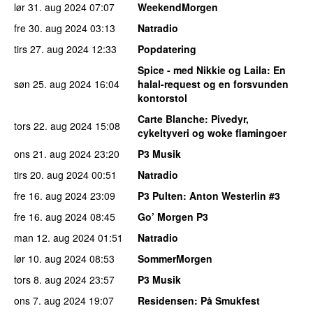
lør 31. aug 2024
07:07
WeekendMorgen
fre 30. aug 2024
03:13
Natradio
tirs 27. aug 2024
12:33
Popdatering
Spice - med Nikkie og Laila
: En
søn 25. aug 2024
16:04
halal-request og en forsvunden
kontorstol
Carte Blanche
: Pivedyr,
tors 22. aug 2024
15:08
cykeltyveri og woke flamingoer
ons 21. aug 2024
23:20
P3 Musik
tirs 20. aug 2024
00:51
Natradio
fre 16. aug 2024
23:09
P3 Pulten
: Anton Westerlin #3
fre 16. aug 2024
08:45
Go’ Morgen P3
man 12. aug 2024
01:51
Natradio
lør 10. aug 2024
08:53
SommerMorgen
tors 8. aug 2024
23:57
P3 Musik
ons 7. aug 2024
19:07
Residensen
: På Smukfest