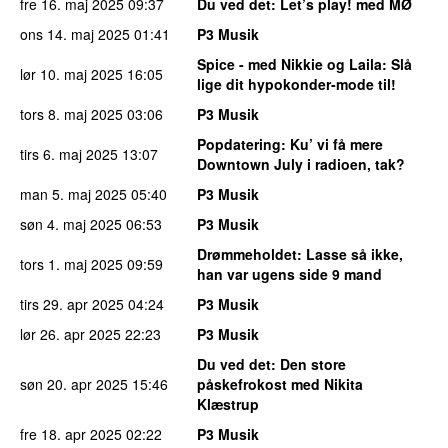
fre 16. maj 2025
09:37
Du ved det
: Let’s play! med MØ
ons 14. maj 2025
01:41
P3 Musik
Spice - med Nikkie og Laila
: Slå
lør 10. maj 2025
16:05
lige dit hypokonder-mode til!
tors 8. maj 2025
03:06
P3 Musik
Popdatering
: Ku’ vi få mere
tirs 6. maj 2025
13:07
Downtown July i radioen, tak?
man 5. maj 2025
05:40
P3 Musik
søn 4. maj 2025
06:53
P3 Musik
Drømmeholdet
: Lasse så ikke,
tors 1. maj 2025
09:59
han var ugens side 9 mand
tirs 29. apr 2025
04:24
P3 Musik
lør 26. apr 2025
22:23
P3 Musik
Du ved det
: Den store
søn 20. apr 2025
15:46
påskefrokost med Nikita
Klæstrup
fre 18. apr 2025
02:22
P3 Musik