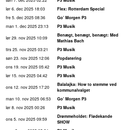
søn 7. dec 2025
02:22
P3 Musik
lør 6. dec 2025
18:03
Flex
: Rotterdam Special
fre 5. dec 2025
08:36
Go’ Morgen P3
man 1. dec 2025
23:13
P3 Musik
Benægt, benægt, benægt
: Med
lør 29. nov 2025
10:09
Mathias Bach
tirs 25. nov 2025
03:21
P3 Musik
søn 23. nov 2025
12:06
Popdatering
ons 19. nov 2025
05:42
P3 Musik
lør 15. nov 2025
04:42
P3 Musik
Balalajka
: How to stemme ved
ons 12. nov 2025
17:20
kommunalvalget
man 10. nov 2025
06:53
Go’ Morgen P3
lør 8. nov 2025
00:26
P3 Musik
Drømmeholdet
: Flødekande
ons 5. nov 2025
09:59
SHOW