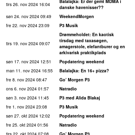
Balalajka
: Er der gemt MDMA i
tirs 26. nov 2024
16:04
danske havenisser??
søn 24. nov 2024
09:49
WeekendMorgen
fre 22. nov 2024
23:09
P3 Musik
Drømmeholdet
: En kaotisk
tirsdag med taxasøgen,
tirs 19. nov 2024
09:07
amagerstole, elefantburer og en
arkivarisk praktikplads
søn 17. nov 2024
12:51
Popdatering weekend
man 11. nov 2024
16:55
Balalajka
: En 16+ pizza?
fre 8. nov 2024
08:47
Go’ Morgen P3
ons 6. nov 2024
01:57
Natradio
søn 3. nov 2024
11:45
P3 med Alida Blakaj
fre 1. nov 2024
23:08
P3 Musik
søn 27. okt 2024
12:02
Popdatering weekend
fre 25. okt 2024
01:56
Natradio
tirs 22. okt 2024
07:08
Go’ Morgen P3