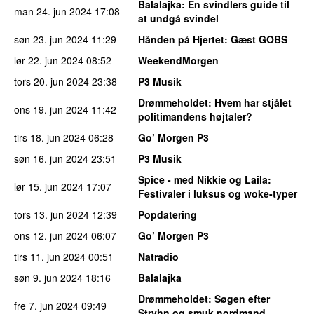
Balalajka
: En svindlers guide til
man 24. jun 2024
17:08
at undgå svindel
søn 23. jun 2024
11:29
Hånden på Hjertet
: Gæst GOBS
lør 22. jun 2024
08:52
WeekendMorgen
tors 20. jun 2024
23:38
P3 Musik
Drømmeholdet
: Hvem har stjålet
ons 19. jun 2024
11:42
politimandens højtaler?
tirs 18. jun 2024
06:28
Go’ Morgen P3
søn 16. jun 2024
23:51
P3 Musik
Spice - med Nikkie og Laila
:
lør 15. jun 2024
17:07
Festivaler i luksus og woke-typer
tors 13. jun 2024
12:39
Popdatering
ons 12. jun 2024
06:07
Go’ Morgen P3
tirs 11. jun 2024
00:51
Natradio
søn 9. jun 2024
18:16
Balalajka
Drømmeholdet
: Søgen efter
fre 7. jun 2024
09:49
Stryhn og smuk nordmand