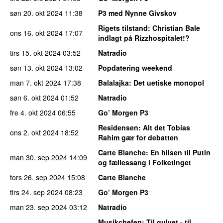
søn 20. okt 2024
11:38
P3 med Nynne Givskov
Rigets tilstand
: Christian Bale
ons 16. okt 2024
17:07
indlagt på Rizzhospitalet!?
tirs 15. okt 2024
03:52
Natradio
søn 13. okt 2024
13:02
Popdatering weekend
man 7. okt 2024
17:38
Balalajka
: Det uetiske monopol
søn 6. okt 2024
01:52
Natradio
fre 4. okt 2024
06:55
Go’ Morgen P3
Residensen
: Alt det Tobias
ons 2. okt 2024
18:52
Rahim gær for debatten
Carte Blanche
: En hilsen til Putin
man 30. sep 2024
14:09
og fællessang i Folketinget
tors 26. sep 2024
15:08
Carte Blanche
tirs 24. sep 2024
08:23
Go’ Morgen P3
man 23. sep 2024
03:12
Natradio
Musikchefen
: Til gulvet - til