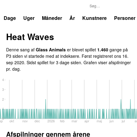
P3
Trends
Dage
Uger
Måneder
År
Kunstnere
Personer
Heat Waves
Denne sang af
Glass Animals
er blevet spillet
1.460
gange på
P3 siden vi startede med at indeksere. Først registreret
ons 16.
sep 2020
. Sidst spillet
for 3 dage siden
. Grafen viser afspilninger
pr. dag.
4
3
2
1
0
ep
okt
nov
dec
2026
feb
mar
apr
maj
jun
jul
a
Afspilninger gennem årene