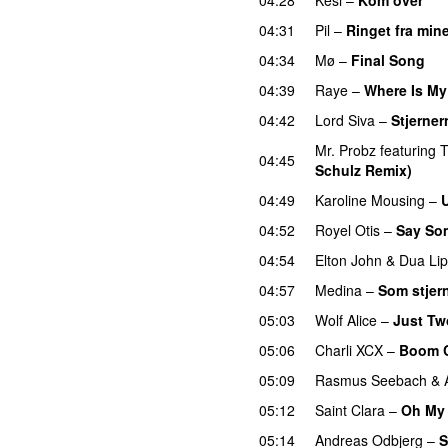
04:31
Pil
–
Ringet fra min
04:34
Mø
–
Final Song
04:39
Raye
–
Where Is M
04:42
Lord Siva
–
Stjerner
Mr. Probz
featuring
T
04:45
Schulz Remix)
04:49
Karoline Mousing
–
04:52
Royel Otis
–
Say So
04:54
Elton John
&
Dua Li
04:57
Medina
–
Som stjer
05:03
Wolf Alice
–
Just Tw
05:06
Charli XCX
–
Boom 
05:09
Rasmus Seebach
&
05:12
Saint Clara
–
Oh My
05:14
Andreas Odbjerg
–
S