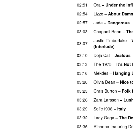
02:51
Ora
–
Under the Inf
02:54
Lizzo
–
About Damn
02:57
Jada
–
Dangerous
03:03
Chappell Roan
–
Th
Justin Timberlake
–
03:07
(Interlude)
03:10
Doja Cat
–
Jealous 
03:13
The 1975
–
It’s Not
03:16
Mekdes
–
Hanging 
03:20
Olivia Dean
–
Nice t
03:23
Chris Burton
–
Folk 
03:26
Zara Larsson
–
Lush
03:29
Sofie1998
–
Italy
U
03:32
Lady Gaga
–
The D
03:36
Rihanna
featuring
Dr