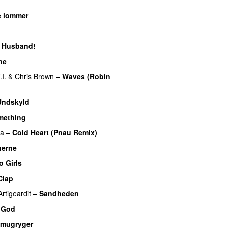
e lommer
UU
y Husband!
UU
ne
.I.
&
Chris Brown
–
Waves (Robin
Undskyld
mething
UU
pa
–
Cold Heart (Pnau Remix)
nerne
o Girls
UU
Clap
Artigeardit
–
Sandheden
 God
mugryger