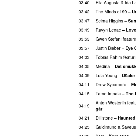
03:40
Ella Augusta
&
Ida L
03:42
The Minds of 99
–
U
03:47
Selma Higgins
–
Sun
03:49
Ravyn Lenae
–
Love
03:53
Gwen Stefani
featuri
03:57
Justin Bieber
–
Eye 
04:03
Tobias Rahim
featur
04:05
Medina
–
Det smukk
04:09
Lola Young
–
D£aler
04:11
Drew Sycamore
–
El
04:15
Tame Impala
–
The 
Anton Westerlin
feat
04:19
går
04:21
Dillistone
–
Haunted
04:25
Guldimund
&
Saveus
04:28
Kesi
–
Kom over