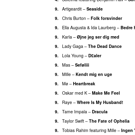
9.
Artigeardit
–
Seaside
9.
Chris Burton
–
Folk forsvinder
UU
9.
Ella Augusta
&
Ida Laurberg
–
Bedre 
9.
Karla
–
Øjne jeg ser dig med
9.
Lady Gaga
–
The Dead Dance
9.
Lola Young
–
D£aler
9.
Mas
–
Seføliii
9.
Mille
–
Kendt mig en uge
9.
Mø
–
Heartbreak
9.
Oskar med K
–
Make Me Feel
9.
Raye
–
Where Is My Husband!
UU
9.
Tame Impala
–
Dracula
UU
9.
Taylor Swift
–
The Fate of Ophelia
9.
Tobias Rahim
featuring
Mille
–
Ingen 