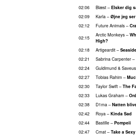
02:06
Blæst
–
Elsker dig 
02:09
Karla
–
Øjne jeg se
02:12
Future Animals
–
Cr
Arctic Monkeys
–
Wh
02:15
High?
02:18
Artigeardit
–
Seasid
02:21
Sabrina Carpenter
–
02:24
Guldimund
&
Saveus
02:27
Tobias Rahim
–
Muc
02:30
Taylor Swift
–
The Fa
02:33
Lukas Graham
–
Ord
02:38
D1ma
–
Natten bliv
02:42
Roya
–
Kinda Sad
02:44
Bastille
–
Pompeii
U
02:47
Cmat
–
Take a Sexy