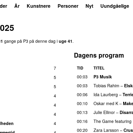
der
År
Kunstnere
Personer
Nyt
Uundgåelige
2025
81
gange på P3 på denne dag i
uge 41
.
Dagens program
7
TID
TITEL
UU
00:03
P3 Musik
5
00:03
Tobias Rahim
–
Elsk
5
00:06
Ida Laurberg
–
Terri
4
00:10
Oskar med K
–
Make
4
00:13
Julie Ellinor
–
Disarr
4
00:16
The Game
featuring
dheden
4
00:20
Zara Larsson
–
Cru
mmertid
4