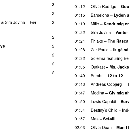
3
01:12
Olivia Rodrigo
–
Goo
2
01:15
Barselona
–
Lyden af
&
Sira Jovina
–
Før
2
01:19
Mille
–
Kendt mig e
01:22
Sira Jovina
–
Venter
2
01:24
Phlake
–
The Rasca
oys
2
01:28
Zar Paulo
–
Ik gå så
2
01:32
Soleima
featuring
Be
2
01:35
Outkast
–
Ms. Jack
2
01:40
Sombr
–
12 to 12
01:43
Andreas Odbjerg
–
H
01:47
Medina
–
Giv mig al
01:50
Lewis Capaldi
–
Sur
01:54
Destiny’s Child
–
Ind
01:57
Mas
–
Seføliii
02:03
Olivia Dean
–
Man I