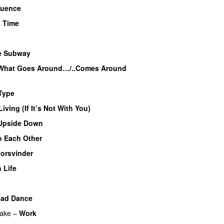
luence
 Time
e Subway
What Goes Around…/..Comes Around
Type
 Living (If It’s Not With You)
Upside Down
o Each Other
forsvinder
UU
 Life
U
ead Dance
ake
–
Work