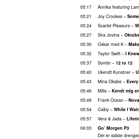
05:17
Annika
featuring
Lam
05:21
Joy Crookes
–
Some
05:24
Scarlet Pleasure
–
W
05:27
Sira Jovina
–
Oktobe
05:30
Oskar med K
–
Make
05:32
Taylor Swift
–
I Kne
05:37
Sombr
–
12 to 12
05:40
Ukendt Kunstner
–
U
05:43
Mina Okabe
–
Every
05:46
Mille
–
Kendt mig e
05:49
Frank Ocean
–
Nova
05:54
Calby
–
While I Wait
05:57
Vera
&
Jada
–
Lifet
06:03
Go’ Morgen P3
Det er sidste drenged