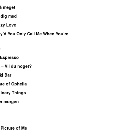
så meget
r dig med
azy Love
y’d You Only Call Me When You’re
e
Espresso
–
Vil du noget?
UU
ki Bar
te of Ophelia
inary Things
UU
er morgen
UU
U
 Picture of Me
UU