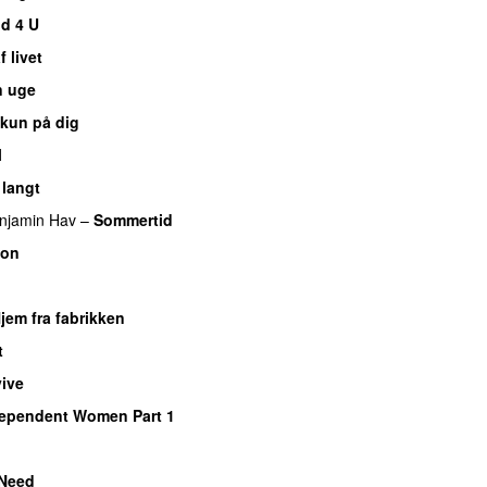
d 4 U
 livet
n uge
 kun på dig
l
 langt
njamin Hav
–
Sommertid
son
UU
jem fra fabrikken
t
vive
ependent Women Part 1
 Need
UU