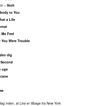
in
–
Stolt
body to You
hat a Life
rnat
 Me Feel
w You Were Trouble
den dig
 Second
n uge
cane
ime
ag inden, at Liva er tilbage fra New York