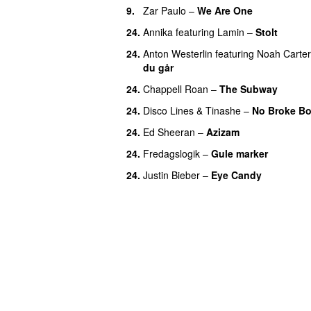
9.
Zar Paulo
–
We Are One
UU
24.
Annika
featuring
Lamin
–
Stolt
24.
Anton Westerlin
featuring
Noah Carter
du går
24.
Chappell Roan
–
The Subway
24.
Disco Lines
&
Tinashe
–
No Broke B
24.
Ed Sheeran
–
Azizam
24.
Fredagslogik
–
Gule marker
24.
Justin Bieber
–
Eye Candy