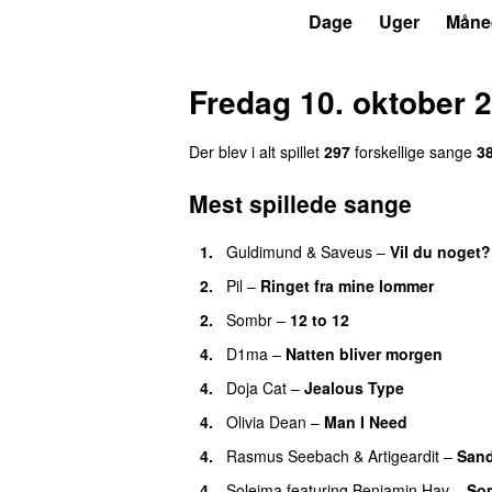
P3
Trends
Dage
Uger
Måne
Fredag 10. oktober 
Der blev i alt spillet
297
forskellige sange
3
Mest spillede sange
1.
Guldimund
&
Saveus
–
Vil du noget?
2.
Pil
–
Ringet fra mine lommer
UU
2.
Sombr
–
12 to 12
4.
D1ma
–
Natten bliver morgen
4.
Doja Cat
–
Jealous Type
4.
Olivia Dean
–
Man I Need
UU
4.
Rasmus Seebach
&
Artigeardit
–
San
4.
Soleima
featuring
Benjamin Hav
–
So