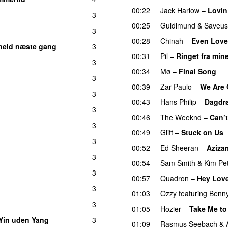
00:22
Jack Harlow
–
Lovin
3
00:25
Guldimund
&
Saveus
3
00:28
Chinah
–
Even Love
held næste gang
3
00:31
Pil
–
Ringet fra min
3
00:34
Mø
–
Final Song
3
00:39
Zar Paulo
–
We Are
3
00:43
Hans Philip
–
Dagdrø
3
00:46
The Weeknd
–
Can’
3
00:49
Giift
–
Stuck on Us
3
00:52
Ed Sheeran
–
Aziza
3
00:54
Sam Smith
&
Kim Pe
3
00:57
Quadron
–
Hey Lov
3
01:03
Ozzy
featuring
Benn
3
01:05
Hozier
–
Take Me to
Yin uden Yang
3
01:09
Rasmus Seebach
&