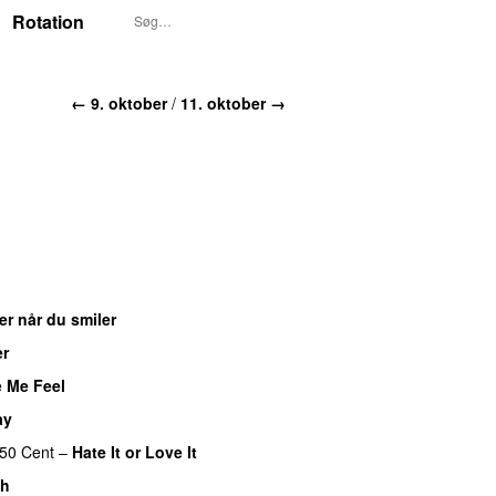
Rotation
← 9. oktober
/
11. oktober →
er når du smiler
er
UU
 Me Feel
ay
UU
50 Cent
–
Hate It or Love It
sh