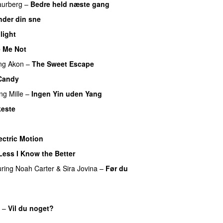
aurberg
–
Bedre held næste gang
nder din sne
UU
light
UU
 Me Not
ng
Akon
–
The Sweet Escape
Candy
ing
Mille
–
Ingen Yin uden Yang
este
ectric Motion
UU
Less I Know the Better
uring
Noah Carter
&
Sira Jovina
–
Før du
UU
–
Vil du noget?
UU