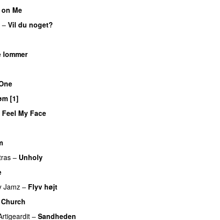
 on Me
UU
–
Vil du noget?
UU
UU
e lommer
UU
 One
UU
m [1]
UU
t Feel My Face
UU
m
tras
–
Unholy
UU
e
UU
y Jamz
–
Flyv højt
 Church
UU
Artigeardit
–
Sandheden