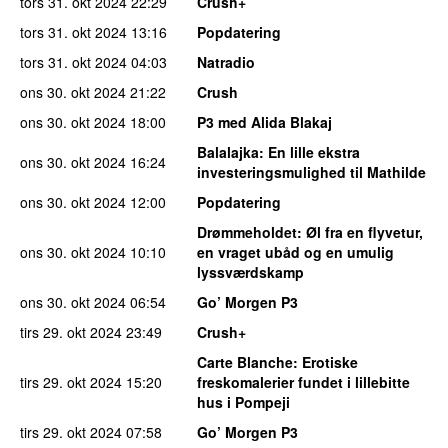
tors 31. okt 2024
22:29
Crush+
tors 31. okt 2024
13:16
Popdatering
tors 31. okt 2024
04:03
Natradio
ons 30. okt 2024
21:22
Crush
ons 30. okt 2024
18:00
P3 med Alida Blakaj
Balalajka
: En lille ekstra
ons 30. okt 2024
16:24
investeringsmulighed til Mathilde
ons 30. okt 2024
12:00
Popdatering
Drømmeholdet
: Øl fra en flyvetur,
ons 30. okt 2024
10:10
en vraget ubåd og en umulig
lyssværdskamp
ons 30. okt 2024
06:54
Go’ Morgen P3
tirs 29. okt 2024
23:49
Crush+
Carte Blanche
: Erotiske
tirs 29. okt 2024
15:20
freskomalerier fundet i lillebitte
hus i Pompeji
tirs 29. okt 2024
07:58
Go’ Morgen P3