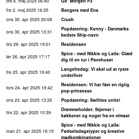
tirs 6. maj 2025
06:40
Go’ Morgen P3
fre 2. maj 2025
16:25
Bangers med Ena
ons 30. apr 2025
20:08
Crush
Popdatering
: Kenny - Danmarks
ons 30. apr 2025
13:31
bedste Ship-navn
tirs 29. apr 2025
19:01
Residensen
Spice - med Nikkie og Laila
: Glæd
lør 26. apr 2025
17:17
dig til en tur i Pavehuset
Langefredag
: Vi skal ud at ryste
fre 25. apr 2025
19:40
underlivet
Residensen
: Vi har fået en rigtig
tors 24. apr 2025
19:42
pop-prinsesse
ons 23. apr 2025
13:25
Popdatering
: Swifties unite!
Drømmeholdet
: Stjerner i
tirs 22. apr 2025
10:39
køkkenet og noget fra en elmast
Spice - med Nikkie og Laila
:
man 21. apr 2025
16:15
Fødselsdagstyper og kreative
madkombinationer