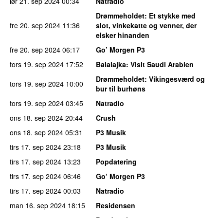
lør 21. sep 2024
00:34
Natradio
Drømmeholdet
: Et stykke med
fre 20. sep 2024
11:36
slot, vinkekatte og venner, der
elsker hinanden
fre 20. sep 2024
06:17
Go’ Morgen P3
tors 19. sep 2024
17:52
Balalajka
: Visit Saudi Arabien
Drømmeholdet
: Vikingesværd og
tors 19. sep 2024
10:00
bur til burhøns
tors 19. sep 2024
03:45
Natradio
ons 18. sep 2024
20:44
Crush
ons 18. sep 2024
05:31
P3 Musik
tirs 17. sep 2024
23:18
P3 Musik
tirs 17. sep 2024
13:23
Popdatering
tirs 17. sep 2024
06:46
Go’ Morgen P3
tirs 17. sep 2024
00:03
Natradio
man 16. sep 2024
18:15
Residensen