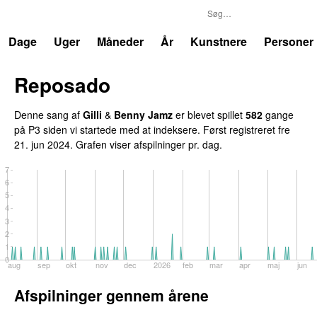
P3
Trends
Dage
Uger
Måneder
År
Kunstnere
Personer
Reposado
Denne sang af
Gilli
&
Benny Jamz
er blevet spillet
582
gange
på P3 siden vi startede med at indeksere. Først registreret
fre
21. jun 2024
. Grafen viser afspilninger pr. dag.
7
6
5
4
3
2
1
0
aug
sep
okt
nov
dec
2026
feb
mar
apr
maj
jun
Afspilninger gennem årene