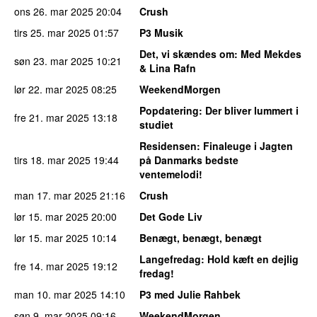
ons 26. mar 2025
20:04
Crush
tirs 25. mar 2025
01:57
P3 Musik
Det, vi skændes om
: Med Mekdes
søn 23. mar 2025
10:21
& Lina Rafn
lør 22. mar 2025
08:25
WeekendMorgen
Popdatering
: Der bliver lummert i
fre 21. mar 2025
13:18
studiet
Residensen
: Finaleuge i Jagten
tirs 18. mar 2025
19:44
på Danmarks bedste
ventemelodi!
man 17. mar 2025
21:16
Crush
lør 15. mar 2025
20:00
Det Gode Liv
lør 15. mar 2025
10:14
Benægt, benægt, benægt
Langefredag
: Hold kæft en dejlig
fre 14. mar 2025
19:12
fredag!
man 10. mar 2025
14:10
P3 med Julie Rahbek
søn 9. mar 2025
09:16
WeekendMorgen