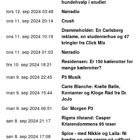
hundehvalp i studiet
tors 12. sep 2024
03:48
Natradio
ons 11. sep 2024
20:14
Crush
Drømmeholdet
: En Carlsberg
ons 11. sep 2024
10:19
reklame, en studenterhue og 47
kringler fra Click Mix
ons 11. sep 2024
01:03
Natradio
Residensen
: Er 150 kælerotter for
tirs 10. sep 2024
18:21
mange kælerotter?
man 9. sep 2024
22:45
P3 Musik
Carte Blanche
: Krølle Bølle,
man 9. sep 2024
15:44
Kontanter og Kloge Råd fra Dr.
JoJo
man 9. sep 2024
06:51
Go’ Morgen P3
Rigets tilstand
: Casper
søn 8. sep 2024
21:17
Kristendommens 95 teser
Spice - med Nikkie og Laila
: Ni
søn 8. sep 2024
17:08
brødre og otte søstre på udflugt