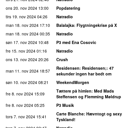
ons 20. nov 2024
13:00
Popdatering
tirs 19. nov 2024
04:26
Natradio
man 18. nov 2024
17:10
Balalajka
: Flygtningekrise på X
man 18. nov 2024
00:35
Natradio
søn 17. nov 2024
10:48
P3 med Ena Cosovic
fre 15. nov 2024
01:16
Natradio
ons 13. nov 2024
20:26
Crush
Residensen
: Residensen;: 47
man 11. nov 2024
18:57
sekunder ingen har bedt om
søn 10. nov 2024
08:21
WeekendMorgen
Tættere på himlen
: Med Mads
fre 8. nov 2024
15:09
Steffensen og Flemming Møldrup
fre 8. nov 2024
05:25
P3 Musik
Carte Blanche
: Hævntogt og sexy
tors 7. nov 2024
15:41
Tyskland!
tors 7. nov 2024
02:47
Natradio