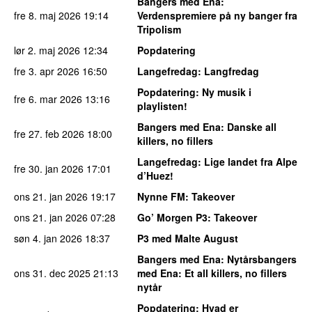
Bangers med Ena
:
fre 8. maj 2026
19:14
Verdenspremiere på ny banger fra
Tripolism
lør 2. maj 2026
12:34
Popdatering
fre 3. apr 2026
16:50
Langefredag
: Langfredag
Popdatering
: Ny musik i
fre 6. mar 2026
13:16
playlisten!
Bangers med Ena
: Danske all
fre 27. feb 2026
18:00
killers, no fillers
Langefredag
: Lige landet fra Alpe
fre 30. jan 2026
17:01
d’Huez!
ons 21. jan 2026
19:17
Nynne FM
: Takeover
ons 21. jan 2026
07:28
Go’ Morgen P3
: Takeover
søn 4. jan 2026
18:37
P3 med Malte August
Bangers med Ena
: Nytårsbangers
ons 31. dec 2025
21:13
med Ena: Et all killers, no fillers
nytår
Popdatering
: Hvad er