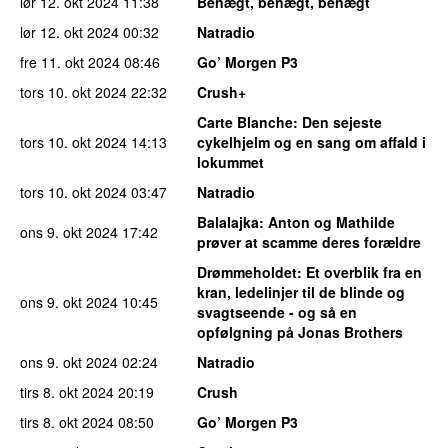
lør 12. okt 2024
11:38
Benægt, benægt, benægt
lør 12. okt 2024
00:32
Natradio
fre 11. okt 2024
08:46
Go’ Morgen P3
tors 10. okt 2024
22:32
Crush+
Carte Blanche
: Den sejeste
tors 10. okt 2024
14:13
cykelhjelm og en sang om affald i
lokummet
tors 10. okt 2024
03:47
Natradio
Balalajka
: Anton og Mathilde
ons 9. okt 2024
17:42
prøver at scamme deres forældre
Drømmeholdet
: Et overblik fra en
kran, ledelinjer til de blinde og
ons 9. okt 2024
10:45
svagtseende - og så en
opfølgning på Jonas Brothers
ons 9. okt 2024
02:24
Natradio
tirs 8. okt 2024
20:19
Crush
tirs 8. okt 2024
08:50
Go’ Morgen P3