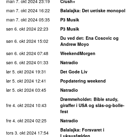
man 7. okt 2024
23:19
Crush+
man 7. okt 2024
16:22
Balalajka
: Det uetiske monopol
man 7. okt 2024
05:35
P3 Musik
søn 6. okt 2024
22:23
P3 Musik
Du ved det
: Ena Cosovic og
søn 6. okt 2024
15:02
Andrew Moyo
søn 6. okt 2024
07:48
WeekendMorgen
søn 6. okt 2024
01:33
Natradio
lør 5. okt 2024
19:31
Det Gode Liv
lør 5. okt 2024
12:41
Popdatering weekend
lør 5. okt 2024
03:45
Natradio
Drømmeholdet
: Bible study,
fre 4. okt 2024
10:43
giraffer i USA og slås-og-bolle-
fest
fre 4. okt 2024
02:25
Natradio
Balalajka
: Forsvaret i
tors 3. okt 2024
17:54
Luksusfælden