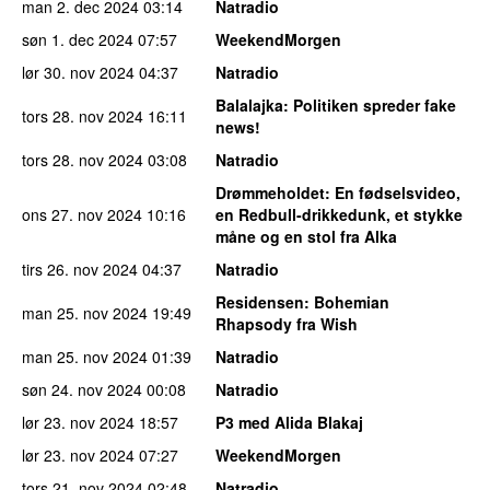
man 2. dec 2024
03:14
Natradio
søn 1. dec 2024
07:57
WeekendMorgen
lør 30. nov 2024
04:37
Natradio
Balalajka
: Politiken spreder fake
tors 28. nov 2024
16:11
news!
tors 28. nov 2024
03:08
Natradio
Drømmeholdet
: En fødselsvideo,
ons 27. nov 2024
10:16
en Redbull-drikkedunk, et stykke
måne og en stol fra Alka
tirs 26. nov 2024
04:37
Natradio
Residensen
: Bohemian
man 25. nov 2024
19:49
Rhapsody fra Wish
man 25. nov 2024
01:39
Natradio
søn 24. nov 2024
00:08
Natradio
lør 23. nov 2024
18:57
P3 med Alida Blakaj
lør 23. nov 2024
07:27
WeekendMorgen
tors 21. nov 2024
02:48
Natradio