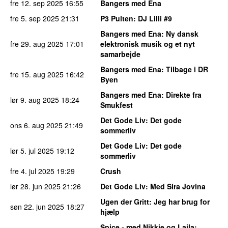
fre 12. sep 2025
16:55
Bangers med Ena
fre 5. sep 2025
21:31
P3 Pulten
: DJ Lilli #9
Bangers med Ena
: Ny dansk
fre 29. aug 2025
17:01
elektronisk musik og et nyt
samarbejde
Bangers med Ena
: Tilbage i DR
fre 15. aug 2025
16:42
Byen
Bangers med Ena
: Direkte fra
lør 9. aug 2025
18:24
Smukfest
Det Gode Liv
: Det gode
ons 6. aug 2025
21:49
sommerliv
Det Gode Liv
: Det gode
lør 5. jul 2025
19:12
sommerliv
fre 4. jul 2025
19:29
Crush
lør 28. jun 2025
21:26
Det Gode Liv
: Med Sira Jovina
Ugen der Gritt
: Jeg har brug for
søn 22. jun 2025
18:27
hjælp
Spice - med Nikkie og Laila
: