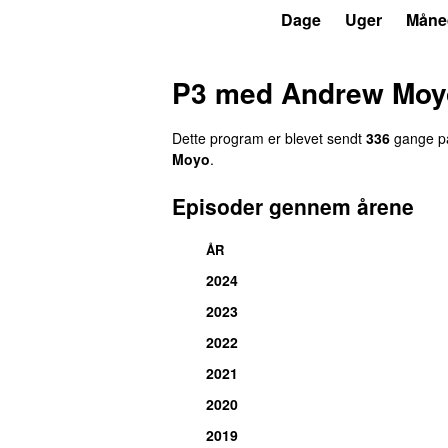
P3
Trends
Dage
Uger
Måne
P3 med Andrew Moy
Dette program er blevet sendt
336
gange på
Moyo
.
Episoder gennem årene
ÅR
2024
2023
2022
2021
2020
2019