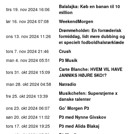
Balalajka
: Køb en banan til 10
tirs 19. nov 2024
16:06
million
lør 16. nov 2024
07:08
WeekendMorgen
Drømmeholdet
: En forræderisk
ons 13. nov 2024
11:26
formiddag, lidt mere dubbing og
et specielt fodboldhalstørklæde
tors 7. nov 2024
21:46
Crush
man 4. nov 2024
05:51
P3 Musik
Carte Blanche
: HVEM VIL HAVE
tors 31. okt 2024
15:09
JANNIKS HØJRE SKO!?
man 28. okt 2024
04:58
Natradio
Musikchefen
: Superstjerne x
fre 25. okt 2024
13:39
danske talenter
ons 23. okt 2024
06:07
Go’ Morgen P3
søn 20. okt 2024
11:02
P3 med Nynne Givskov
tors 17. okt 2024
19:25
P3 med Alida Blakaj