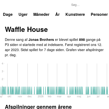
P3
Trends
Dage
Uger
Måneder
År
Kunstnere
Personer
Waffle House
UU
Denne sang af
Jonas Brothers
er blevet spillet
898
gange på
P3 siden vi startede med at indeksere. Først registreret
ons 12.
apr 2023
. Sidst spillet
for 7 dage siden
. Grafen viser afspilninger
pr. dag.
4
3
2
1
0
ep
okt
nov
dec
2026
feb
mar
apr
maj
jun
jul
a
Afspilninger gennem årene