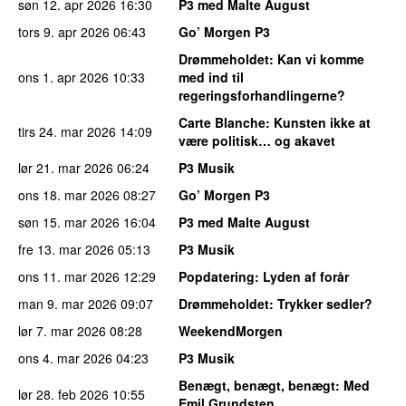
søn 12. apr 2026
16:30
P3 med Malte August
tors 9. apr 2026
06:43
Go’ Morgen P3
Drømmeholdet
: Kan vi komme
ons 1. apr 2026
10:33
med ind til
regeringsforhandlingerne?
Carte Blanche
: Kunsten ikke at
tirs 24. mar 2026
14:09
være politisk… og akavet
lør 21. mar 2026
06:24
P3 Musik
ons 18. mar 2026
08:27
Go’ Morgen P3
søn 15. mar 2026
16:04
P3 med Malte August
fre 13. mar 2026
05:13
P3 Musik
ons 11. mar 2026
12:29
Popdatering
: Lyden af forår
man 9. mar 2026
09:07
Drømmeholdet
: Trykker sedler?
lør 7. mar 2026
08:28
WeekendMorgen
ons 4. mar 2026
04:23
P3 Musik
Benægt, benægt, benægt
: Med
lør 28. feb 2026
10:55
Emil Grundsten