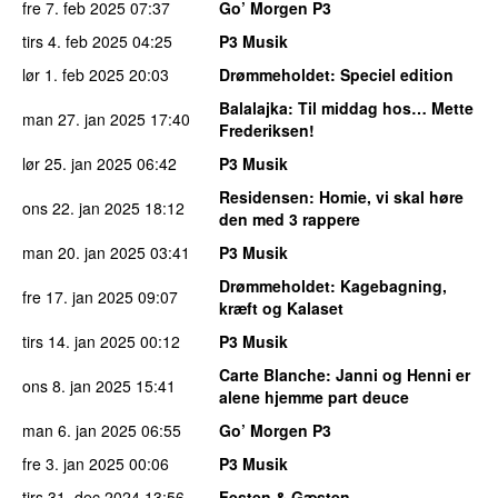
fre 7. feb 2025
07:37
Go’ Morgen P3
tirs 4. feb 2025
04:25
P3 Musik
lør 1. feb 2025
20:03
Drømmeholdet
: Speciel edition
Balalajka
: Til middag hos… Mette
man 27. jan 2025
17:40
Frederiksen!
lør 25. jan 2025
06:42
P3 Musik
Residensen
: Homie, vi skal høre
ons 22. jan 2025
18:12
den med 3 rappere
man 20. jan 2025
03:41
P3 Musik
Drømmeholdet
: Kagebagning,
fre 17. jan 2025
09:07
kræft og Kalaset
tirs 14. jan 2025
00:12
P3 Musik
Carte Blanche
: Janni og Henni er
ons 8. jan 2025
15:41
alene hjemme part deuce
man 6. jan 2025
06:55
Go’ Morgen P3
fre 3. jan 2025
00:06
P3 Musik
tirs 31. dec 2024
13:56
Festen & Gæsten