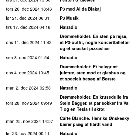
tors 26. dec 2024
18:46
P3 med Alida Blakaj
lør 21. dec 2024
06:31
P3 Musik
tirs 17. dec 2024
04:16
Natradio
Drømmeholdet
: En sten på rejse,
ons 11. dec 2024
11:43
et P3-outfit, nogle koncertbilletter
og et snasket pizzaslice
søn 8. dec 2024
01:54
Natradio
Drømmeholdet
: Et halvgrimt
ons 4. dec 2024
10:45
juletræ, sten mod et glashus og
et specielt besøg af Børste
man 2. dec 2024
02:58
Natradio
Drømmeholdet
: En krusedulle fra
tors 28. nov 2024
09:49
Stein Bagger, et par sokker fra Val
T og en Tesla til skrot
Carte Blanche
: Henriks Ønskesky
man 25. nov 2024
14:57
bærer præg af hårdt vand
lør 23. nov 2024
00:11
Natradio