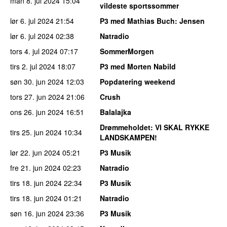
man 8. jul 2024
15:04
vildeste sportssommer
lør 6. jul 2024
21:54
P3 med Mathias Buch
: Jensen
lør 6. jul 2024
02:38
Natradio
tors 4. jul 2024
07:17
SommerMorgen
tirs 2. jul 2024
18:07
P3 med Morten Nabild
søn 30. jun 2024
12:03
Popdatering weekend
tors 27. jun 2024
21:06
Crush
ons 26. jun 2024
16:51
Balalajka
Drømmeholdet
: VI SKAL RYKKE
tirs 25. jun 2024
10:34
LANDSKAMPEN!
lør 22. jun 2024
05:21
P3 Musik
fre 21. jun 2024
02:23
Natradio
tirs 18. jun 2024
22:34
P3 Musik
tirs 18. jun 2024
01:21
Natradio
søn 16. jun 2024
23:36
P3 Musik