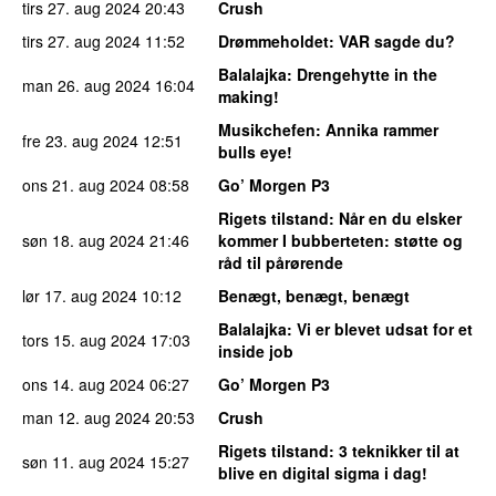
tirs 27. aug 2024
20:43
Crush
tirs 27. aug 2024
11:52
Drømmeholdet
: VAR sagde du?
Balalajka
: Drengehytte in the
man 26. aug 2024
16:04
making!
Musikchefen
: Annika rammer
fre 23. aug 2024
12:51
bulls eye!
ons 21. aug 2024
08:58
Go’ Morgen P3
Rigets tilstand
: Når en du elsker
søn 18. aug 2024
21:46
kommer I bubberteten: støtte og
råd til pårørende
lør 17. aug 2024
10:12
Benægt, benægt, benægt
Balalajka
: Vi er blevet udsat for et
tors 15. aug 2024
17:03
inside job
ons 14. aug 2024
06:27
Go’ Morgen P3
man 12. aug 2024
20:53
Crush
Rigets tilstand
: 3 teknikker til at
søn 11. aug 2024
15:27
blive en digital sigma i dag!