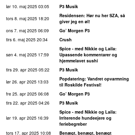
lør 10. maj 2025
03:05
P3 Musik
Residensen
: Hør nu her SZA, så
tors 8. maj 2025
18:20
giver jeg en øl!
ons 7. maj 2025
06:09
Go’ Morgen P3
tirs 6. maj 2025
20:34
Crush
Spice - med Nikkie og Laila
:
søn 4. maj 2025
17:59
Upassende kommentarer og
hjemmelavet sushi
tirs 29. apr 2025
05:22
P3 Musik
Popdatering
: Vandret opvarmning
lør 26. apr 2025
13:03
til Roskilde Festival!
fre 25. apr 2025
06:08
Go’ Morgen P3
tirs 22. apr 2025
04:26
P3 Musik
Spice - med Nikkie og Laila
:
lør 19. apr 2025
16:39
Irriterende hundeejere og
feriebegreber
tors 17. apr 2025
10:08
Benægt, benægt, benægt