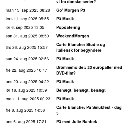
vi fra danske serier?
man 15. sep 2025
08:28
Go’ Morgen P3
tors 11. sep 2025
05:55
P3 Musik
lør 6. sep 2025
13:05
Popdatering
søn 31. aug 2025
08:50
WeekendMorgen
Carte Blanche
: Studie og
tirs 26. aug 2025
15:57
italiensk for begyndere
søn 24. aug 2025
02:56
P3 Musik
Drømmeholdet
: 23 europaller med
fre 22. aug 2025
10:47
DVD-film?
ons 20. aug 2025
04:22
P3 Musik
lør 16. aug 2025
10:59
Benægt, benægt, benægt
man 11. aug 2025
00:23
P3 Musik
Carte Blanche
: På Smukfest - dag
fre 8. aug 2025
14:56
5
ons 6. aug 2025
17:21
P3 med Julie Rahbek