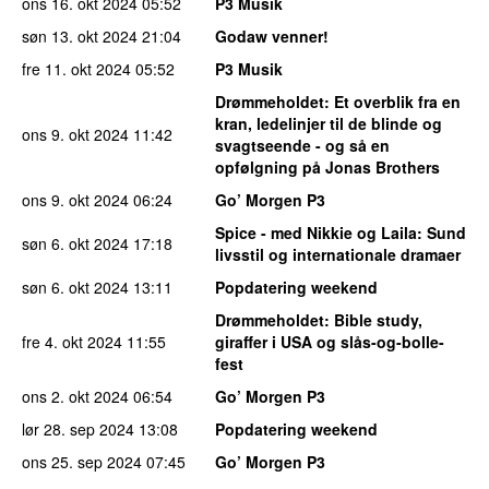
ons 16. okt 2024
05:52
P3 Musik
søn 13. okt 2024
21:04
Godaw venner!
fre 11. okt 2024
05:52
P3 Musik
Drømmeholdet
: Et overblik fra en
kran, ledelinjer til de blinde og
ons 9. okt 2024
11:42
svagtseende - og så en
opfølgning på Jonas Brothers
ons 9. okt 2024
06:24
Go’ Morgen P3
Spice - med Nikkie og Laila
: Sund
søn 6. okt 2024
17:18
livsstil og internationale dramaer
søn 6. okt 2024
13:11
Popdatering weekend
Drømmeholdet
: Bible study,
fre 4. okt 2024
11:55
giraffer i USA og slås-og-bolle-
fest
ons 2. okt 2024
06:54
Go’ Morgen P3
lør 28. sep 2024
13:08
Popdatering weekend
ons 25. sep 2024
07:45
Go’ Morgen P3