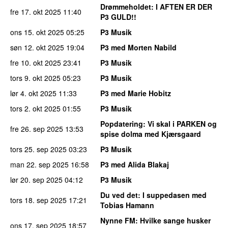
Drømmeholdet
: I AFTEN ER DER
fre 17. okt 2025
11:40
P3 GULD!!
ons 15. okt 2025
05:25
P3 Musik
søn 12. okt 2025
19:04
P3 med Morten Nabild
fre 10. okt 2025
23:41
P3 Musik
tors 9. okt 2025
05:23
P3 Musik
lør 4. okt 2025
11:33
P3 med Marie Hobitz
tors 2. okt 2025
01:55
P3 Musik
Popdatering
: Vi skal i PARKEN og
fre 26. sep 2025
13:53
spise dolma med Kjærsgaard
tors 25. sep 2025
03:23
P3 Musik
man 22. sep 2025
16:58
P3 med Alida Blakaj
lør 20. sep 2025
04:12
P3 Musik
Du ved det
: I suppedasen med
tors 18. sep 2025
17:21
Tobias Hamann
Nynne FM
: Hvilke sange husker
ons 17. sep 2025
18:57