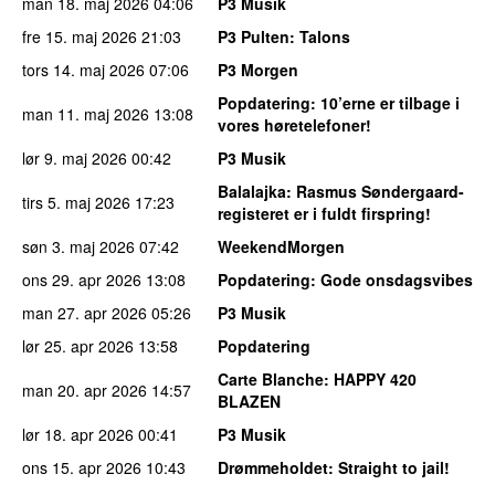
man 18. maj 2026
04:06
P3 Musik
fre 15. maj 2026
21:03
P3 Pulten
: Talons
tors 14. maj 2026
07:06
P3 Morgen
Popdatering
: 10’erne er tilbage i
man 11. maj 2026
13:08
vores høretelefoner!
lør 9. maj 2026
00:42
P3 Musik
Balalajka
: Rasmus Søndergaard-
tirs 5. maj 2026
17:23
registeret er i fuldt firspring!
søn 3. maj 2026
07:42
WeekendMorgen
ons 29. apr 2026
13:08
Popdatering
: Gode onsdagsvibes
man 27. apr 2026
05:26
P3 Musik
lør 25. apr 2026
13:58
Popdatering
Carte Blanche
: HAPPY 420
man 20. apr 2026
14:57
BLAZEN
lør 18. apr 2026
00:41
P3 Musik
ons 15. apr 2026
10:43
Drømmeholdet
: Straight to jail!