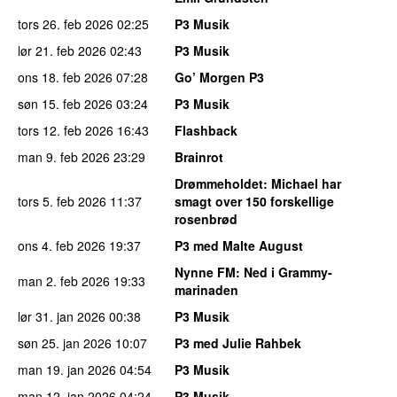
tors 26. feb 2026
02:25
P3 Musik
lør 21. feb 2026
02:43
P3 Musik
ons 18. feb 2026
07:28
Go’ Morgen P3
søn 15. feb 2026
03:24
P3 Musik
tors 12. feb 2026
16:43
Flashback
man 9. feb 2026
23:29
Brainrot
Drømmeholdet
: Michael har
tors 5. feb 2026
11:37
smagt over 150 forskellige
rosenbrød
ons 4. feb 2026
19:37
P3 med Malte August
Nynne FM
: Ned i Grammy-
man 2. feb 2026
19:33
marinaden
lør 31. jan 2026
00:38
P3 Musik
søn 25. jan 2026
10:07
P3 med Julie Rahbek
man 19. jan 2026
04:54
P3 Musik
man 12. jan 2026
04:24
P3 Musik