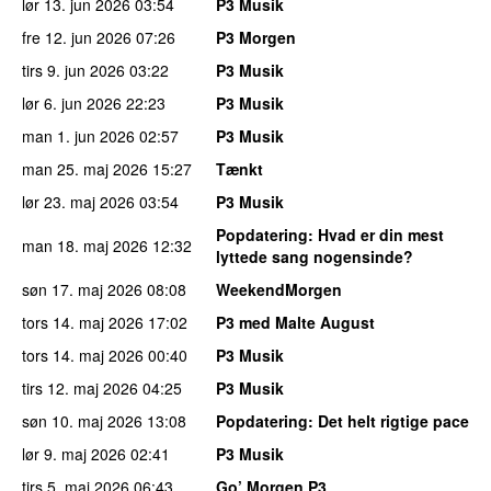
lør 13. jun 2026
03:54
P3 Musik
fre 12. jun 2026
07:26
P3 Morgen
tirs 9. jun 2026
03:22
P3 Musik
lør 6. jun 2026
22:23
P3 Musik
man 1. jun 2026
02:57
P3 Musik
man 25. maj 2026
15:27
Tænkt
lør 23. maj 2026
03:54
P3 Musik
Popdatering
: Hvad er din mest
man 18. maj 2026
12:32
lyttede sang nogensinde?
søn 17. maj 2026
08:08
WeekendMorgen
tors 14. maj 2026
17:02
P3 med Malte August
tors 14. maj 2026
00:40
P3 Musik
tirs 12. maj 2026
04:25
P3 Musik
søn 10. maj 2026
13:08
Popdatering
: Det helt rigtige pace
lør 9. maj 2026
02:41
P3 Musik
tirs 5. maj 2026
06:43
Go’ Morgen P3