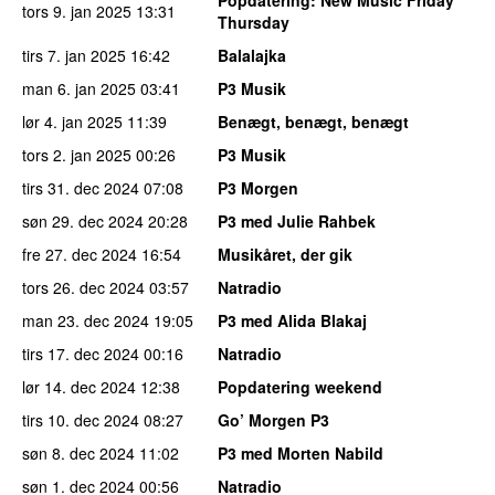
Popdatering
: New Music Friday
tors 9. jan 2025
13:31
Thursday
tirs 7. jan 2025
16:42
Balalajka
man 6. jan 2025
03:41
P3 Musik
lør 4. jan 2025
11:39
Benægt, benægt, benægt
tors 2. jan 2025
00:26
P3 Musik
tirs 31. dec 2024
07:08
P3 Morgen
søn 29. dec 2024
20:28
P3 med Julie Rahbek
fre 27. dec 2024
16:54
Musikåret, der gik
tors 26. dec 2024
03:57
Natradio
man 23. dec 2024
19:05
P3 med Alida Blakaj
tirs 17. dec 2024
00:16
Natradio
lør 14. dec 2024
12:38
Popdatering weekend
tirs 10. dec 2024
08:27
Go’ Morgen P3
søn 8. dec 2024
11:02
P3 med Morten Nabild
søn 1. dec 2024
00:56
Natradio