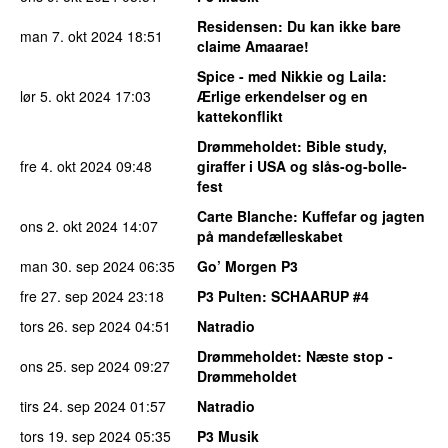
Residensen
: Du kan ikke bare
man 7. okt 2024
18:51
claime Amaarae!
Spice - med Nikkie og Laila
:
lør 5. okt 2024
17:03
Ærlige erkendelser og en
kattekonflikt
Drømmeholdet
: Bible study,
fre 4. okt 2024
09:48
giraffer i USA og slås-og-bolle-
fest
Carte Blanche
: Kuffefar og jagten
ons 2. okt 2024
14:07
på mandefælleskabet
man 30. sep 2024
06:35
Go’ Morgen P3
fre 27. sep 2024
23:18
P3 Pulten
: SCHAARUP #4
tors 26. sep 2024
04:51
Natradio
Drømmeholdet
: Næste stop -
ons 25. sep 2024
09:27
Drømmeholdet
tirs 24. sep 2024
01:57
Natradio
tors 19. sep 2024
05:35
P3 Musik