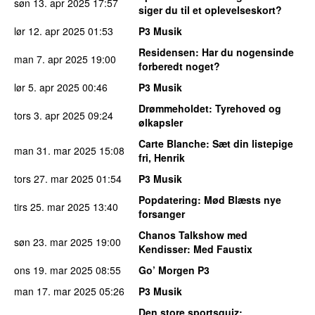
søn 13. apr 2025
17:57
siger du til et oplevelseskort?
lør 12. apr 2025
01:53
P3 Musik
Residensen
: Har du nogensinde
man 7. apr 2025
19:00
forberedt noget?
lør 5. apr 2025
00:46
P3 Musik
Drømmeholdet
: Tyrehoved og
tors 3. apr 2025
09:24
ølkapsler
Carte Blanche
: Sæt din listepige
man 31. mar 2025
15:08
fri, Henrik
tors 27. mar 2025
01:54
P3 Musik
Popdatering
: Mød Blæsts nye
tirs 25. mar 2025
13:40
forsanger
Chanos Talkshow med
søn 23. mar 2025
19:00
Kendisser
: Med Faustix
ons 19. mar 2025
08:55
Go’ Morgen P3
man 17. mar 2025
05:26
P3 Musik
Den store sportsquiz
: