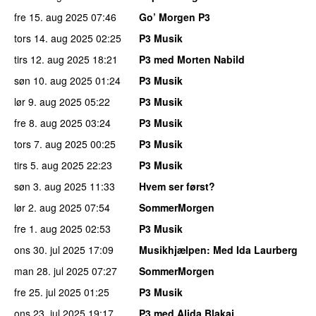
fre 15. aug 2025
07:46
Go’ Morgen P3
tors 14. aug 2025
02:25
P3 Musik
tirs 12. aug 2025
18:21
P3 med Morten Nabild
søn 10. aug 2025
01:24
P3 Musik
lør 9. aug 2025
05:22
P3 Musik
fre 8. aug 2025
03:24
P3 Musik
tors 7. aug 2025
00:25
P3 Musik
tirs 5. aug 2025
22:23
P3 Musik
søn 3. aug 2025
11:33
Hvem ser først?
lør 2. aug 2025
07:54
SommerMorgen
fre 1. aug 2025
02:53
P3 Musik
ons 30. jul 2025
17:09
Musikhjælpen
: Med Ida Laurberg
man 28. jul 2025
07:27
SommerMorgen
fre 25. jul 2025
01:25
P3 Musik
ons 23. jul 2025
19:17
P3 med Alida Blakaj