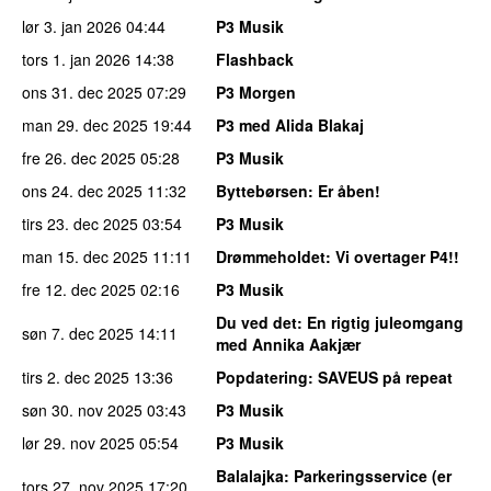
lør 3. jan 2026
04:44
P3 Musik
tors 1. jan 2026
14:38
Flashback
ons 31. dec 2025
07:29
P3 Morgen
man 29. dec 2025
19:44
P3 med Alida Blakaj
fre 26. dec 2025
05:28
P3 Musik
ons 24. dec 2025
11:32
Byttebørsen
: Er åben!
tirs 23. dec 2025
03:54
P3 Musik
man 15. dec 2025
11:11
Drømmeholdet
: Vi overtager P4!!
fre 12. dec 2025
02:16
P3 Musik
Du ved det
: En rigtig juleomgang
søn 7. dec 2025
14:11
med Annika Aakjær
tirs 2. dec 2025
13:36
Popdatering
: SAVEUS på repeat
søn 30. nov 2025
03:43
P3 Musik
lør 29. nov 2025
05:54
P3 Musik
Balalajka
: Parkeringsservice (er
tors 27. nov 2025
17:20