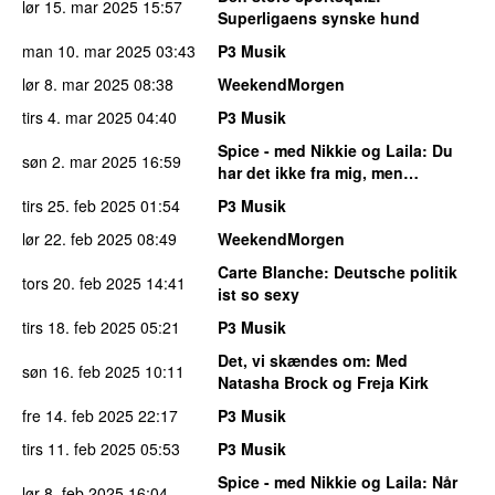
lør 15. mar 2025
15:57
Superligaens synske hund
man 10. mar 2025
03:43
P3 Musik
lør 8. mar 2025
08:38
WeekendMorgen
tirs 4. mar 2025
04:40
P3 Musik
Spice - med Nikkie og Laila
: Du
søn 2. mar 2025
16:59
har det ikke fra mig, men…
tirs 25. feb 2025
01:54
P3 Musik
lør 22. feb 2025
08:49
WeekendMorgen
Carte Blanche
: Deutsche politik
tors 20. feb 2025
14:41
ist so sexy
tirs 18. feb 2025
05:21
P3 Musik
Det, vi skændes om
: Med
søn 16. feb 2025
10:11
Natasha Brock og Freja Kirk
fre 14. feb 2025
22:17
P3 Musik
tirs 11. feb 2025
05:53
P3 Musik
Spice - med Nikkie og Laila
: Når
lør 8. feb 2025
16:04