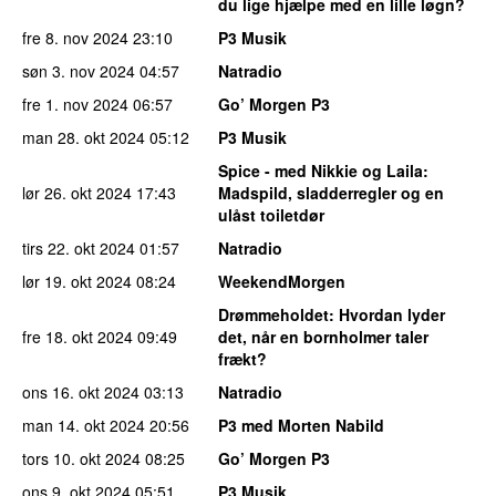
du lige hjælpe med en lille løgn?
fre 8. nov 2024
23:10
P3 Musik
søn 3. nov 2024
04:57
Natradio
fre 1. nov 2024
06:57
Go’ Morgen P3
man 28. okt 2024
05:12
P3 Musik
Spice - med Nikkie og Laila
:
lør 26. okt 2024
17:43
Madspild, sladderregler og en
ulåst toiletdør
tirs 22. okt 2024
01:57
Natradio
lør 19. okt 2024
08:24
WeekendMorgen
Drømmeholdet
: Hvordan lyder
fre 18. okt 2024
09:49
det, når en bornholmer taler
frækt?
ons 16. okt 2024
03:13
Natradio
man 14. okt 2024
20:56
P3 med Morten Nabild
tors 10. okt 2024
08:25
Go’ Morgen P3
ons 9. okt 2024
05:51
P3 Musik