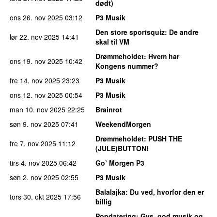
dødt)
ons 26. nov 2025
03:12
P3 Musik
Den store sportsquiz
: De andre
lør 22. nov 2025
14:41
skal til VM
Drømmeholdet
: Hvem har
ons 19. nov 2025
10:42
Kongens nummer?
fre 14. nov 2025
23:23
P3 Musik
ons 12. nov 2025
00:54
P3 Musik
man 10. nov 2025
22:25
Brainrot
søn 9. nov 2025
07:41
WeekendMorgen
Drømmeholdet
: PUSH THE
fre 7. nov 2025
11:12
(JULE)BUTTON!
tirs 4. nov 2025
06:42
Go’ Morgen P3
søn 2. nov 2025
02:55
P3 Musik
Balalajka
: Du ved, hvorfor den er
tors 30. okt 2025
17:56
billig
Popdatering
: Gys, god musik og