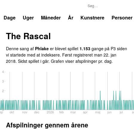
P3
Trends
Dage
Uger
Måneder
År
Kunstnere
Personer
The Rascal
Denne sang af
Phlake
er blevet spillet
1.153
gange på P3 siden
vi startede med at indeksere. Først registreret
man 22. jan
2018
. Sidst spillet
i går
. Grafen viser afspilninger pr. dag.
4
3
2
1
0
ep
okt
nov
dec
2026
feb
mar
apr
maj
jun
jul
a
Afspilninger gennem årene