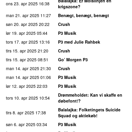
Balalajka
: Er Molslinjen en
ons 23. apr 2025
16:38
krigszone?
man 21. apr 2025
11:27
Benægt, benægt, benægt
søn 20. apr 2025
20:22
Crush
lør 19. apr 2025
05:44
P3 Musik
tors 17. apr 2025
13:16
P3 med Julie Rahbek
tirs 15. apr 2025
21:20
Crush
tirs 15. apr 2025
08:51
Go’ Morgen P3
man 14. apr 2025
21:30
Crush
man 14. apr 2025
01:06
P3 Musik
lør 12. apr 2025
22:03
P3 Musik
Drømmeholdet
: Kan vi skaffe en
tors 10. apr 2025
10:54
døbefont!?
Balalajka
: Folketingets Suicide
tirs 8. apr 2025
17:38
Squad og aktiekøb!
søn 6. apr 2025
03:34
P3 Musik