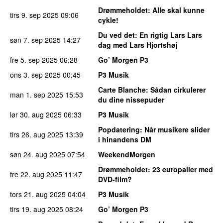
Drømmeholdet
: Alle skal kunne
tirs 9. sep 2025
09:06
cykle!
Du ved det
: En rigtig Lars Lars
søn 7. sep 2025
14:27
dag med Lars Hjortshøj
fre 5. sep 2025
06:28
Go’ Morgen P3
ons 3. sep 2025
00:45
P3 Musik
Carte Blanche
: Sådan cirkulerer
man 1. sep 2025
15:53
du dine nissepuder
lør 30. aug 2025
06:33
P3 Musik
Popdatering
: Når musikere slider
tirs 26. aug 2025
13:39
i hinandens DM
søn 24. aug 2025
07:54
WeekendMorgen
Drømmeholdet
: 23 europaller med
fre 22. aug 2025
11:47
DVD-film?
tors 21. aug 2025
04:04
P3 Musik
tirs 19. aug 2025
08:24
Go’ Morgen P3