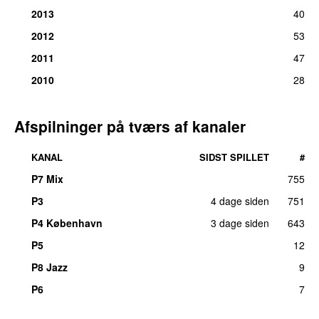
2013
40
2012
53
2011
47
2010
28
Afspilninger på tværs af kanaler
KANAL
SIDST SPILLET
#
P7 Mix
755
P3
4 dage siden
751
UU
P4 København
3 dage siden
643
P5
12
P8 Jazz
9
P6
7