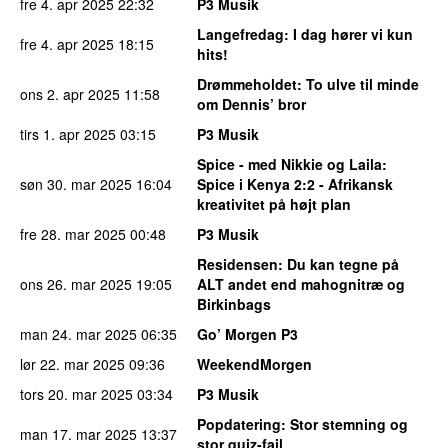
fre 4. apr 2025
22:32
P3 Musik
Langefredag
: I dag hører vi kun
fre 4. apr 2025
18:15
hits!
Drømmeholdet
: To ulve til minde
ons 2. apr 2025
11:58
om Dennis’ bror
tirs 1. apr 2025
03:15
P3 Musik
Spice - med Nikkie og Laila
:
søn 30. mar 2025
16:04
Spice i Kenya 2:2 - Afrikansk
kreativitet på højt plan
fre 28. mar 2025
00:48
P3 Musik
Residensen
: Du kan tegne på
ons 26. mar 2025
19:05
ALT andet end mahognitræ og
Birkinbags
man 24. mar 2025
06:35
Go’ Morgen P3
lør 22. mar 2025
09:36
WeekendMorgen
tors 20. mar 2025
03:34
P3 Musik
Popdatering
: Stor stemning og
man 17. mar 2025
13:37
stor quiz-fail