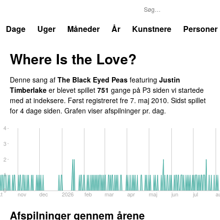
P3
Trends
Dage
Uger
Måneder
År
Kunstnere
Personer
Where Is the Love?
UU
Denne sang af
The Black Eyed Peas
featuring
Justin
Timberlake
er blevet spillet
751
gange på P3 siden vi startede
med at indeksere. Først registreret
fre 7. maj 2010
. Sidst spillet
for 4 dage siden
. Grafen viser afspilninger pr. dag.
4
3
2
1
0
kt
nov
dec
2026
feb
mar
apr
maj
jun
jul
a
Afspilninger gennem årene