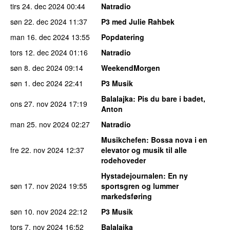
tirs 24. dec 2024
00:44
Natradio
søn 22. dec 2024
11:37
P3 med Julie Rahbek
man 16. dec 2024
13:55
Popdatering
tors 12. dec 2024
01:16
Natradio
søn 8. dec 2024
09:14
WeekendMorgen
søn 1. dec 2024
22:41
P3 Musik
Balalajka
: Pis du bare i badet,
ons 27. nov 2024
17:19
Anton
man 25. nov 2024
02:27
Natradio
Musikchefen
: Bossa nova i en
fre 22. nov 2024
12:37
elevator og musik til alle
rodehoveder
Hystadejournalen
: En ny
søn 17. nov 2024
19:55
sportsgren og lummer
markedsføring
søn 10. nov 2024
22:12
P3 Musik
tors 7. nov 2024
16:52
Balalajka