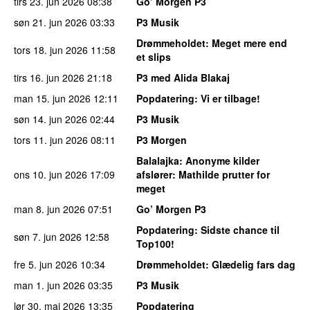
tirs 23. jun 2026
08:38
Go’ Morgen P3
søn 21. jun 2026
03:33
P3 Musik
Drømmeholdet
: Meget mere end
tors 18. jun 2026
11:58
et slips
tirs 16. jun 2026
21:18
P3 med Alida Blakaj
man 15. jun 2026
12:11
Popdatering
: Vi er tilbage!
søn 14. jun 2026
02:44
P3 Musik
tors 11. jun 2026
08:11
P3 Morgen
Balalajka
: Anonyme kilder
ons 10. jun 2026
17:09
afslører: Mathilde prutter for
meget
man 8. jun 2026
07:51
Go’ Morgen P3
Popdatering
: Sidste chance til
søn 7. jun 2026
12:58
Top100!
fre 5. jun 2026
10:34
Drømmeholdet
: Glædelig fars dag
man 1. jun 2026
03:35
P3 Musik
lør 30. maj 2026
13:35
Popdatering