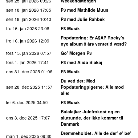
søn 25. jan 2026
09:26
WeekendMorgen
søn 18. jan 2026
17:05
P3 med Mathilde Muus
søn 18. jan 2026
10:40
P3 med Julie Rahbek
fre 16. jan 2026
23:06
P3 Musik
Popdatering
: Er A$AP Rocky’s
fre 16. jan 2026
12:09
nye album 8 års ventetid værd?
tors 15. jan 2026
07:57
Go’ Morgen P3
tors 1. jan 2026
17:41
P3 med Alida Blakaj
ons 31. dec 2025
01:06
P3 Musik
Du ved det
: Med
søn 28. dec 2025
11:57
Popdateringpigerne: Alle mod
alle!
lør 6. dec 2025
04:50
P3 Musik
Balalajka
: Julefrokost og en
ons 3. dec 2025
17:07
slutrunde, der ikke kommer til
Danmark
Drømmeholdet
: Alle de der’ ø’ bø’
man 1. dec 2025
09:30