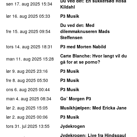
Du ved det
: En sukkersød Rosa
søn 17. aug 2025
15:34
Kildahl
lør 16. aug 2025
05:33
P3 Musik
Du ved det
: Med
fre 15. aug 2025
09:54
dilemmaknuseren Mads
Steffensen
tors 14. aug 2025
18:31
P3 med Morten Nabild
Carte Blanche
: Hvor langt vil du
man 11. aug 2025
15:28
gå for at se porno?
lør 9. aug 2025
23:16
P3 Musik
fre 8. aug 2025
05:50
P3 Musik
ons 6. aug 2025
00:44
P3 Musik
man 4. aug 2025
08:34
Go’ Morgen P3
lør 2. aug 2025
15:05
Musikhjælpen
: Med Ericka Jane
lør 2. aug 2025
00:06
P3 Musik
tors 31. jul 2025
13:55
Jydekrogen
Jydekrogen
: Live fra Hindsgaul