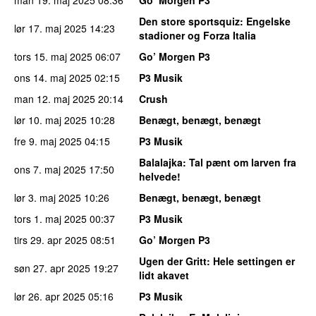
man 19. maj 2025
08:36
Go’ Morgen P3
Den store sportsquiz
: Engelske
lør 17. maj 2025
14:23
stadioner og Forza Italia
tors 15. maj 2025
06:07
Go’ Morgen P3
ons 14. maj 2025
02:15
P3 Musik
man 12. maj 2025
20:14
Crush
lør 10. maj 2025
10:28
Benægt, benægt, benægt
fre 9. maj 2025
04:15
P3 Musik
Balalajka
: Tal pænt om larven fra
ons 7. maj 2025
17:50
helvede!
lør 3. maj 2025
10:26
Benægt, benægt, benægt
tors 1. maj 2025
00:37
P3 Musik
tirs 29. apr 2025
08:51
Go’ Morgen P3
Ugen der Gritt
: Hele settingen er
søn 27. apr 2025
19:27
lidt akavet
lør 26. apr 2025
05:16
P3 Musik