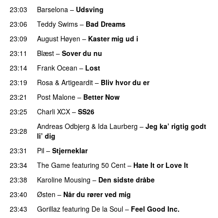
23:03
Barselona
–
Udsving
UU
23:06
Teddy Swims
–
Bad Dreams
23:09
August Høyen
–
Kaster mig ud i
UU
23:11
Blæst
–
Sover du nu
23:14
Frank Ocean
–
Lost
23:19
Rosa
&
Artigeardit
–
Bliv hvor du er
UU
23:21
Post Malone
–
Better Now
23:25
Charli XCX
–
SS26
UU
Andreas Odbjerg
&
Ida Laurberg
–
Jeg ka’ rigtig godt
23:28
li’ dig
23:31
Pil
–
Stjerneklar
23:34
The Game
featuring
50 Cent
–
Hate It or Love It
23:38
Karoline Mousing
–
Den sidste dråbe
23:40
Østen
–
Når du rører ved mig
23:43
Gorillaz
featuring
De la Soul
–
Feel Good Inc.