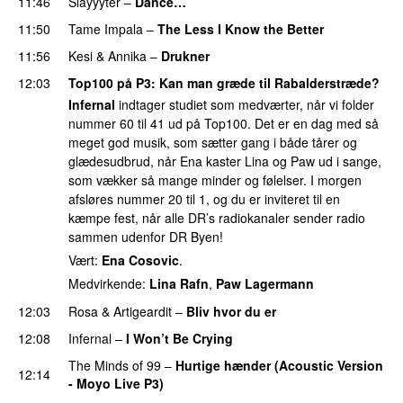
11:46
Slayyyter
–
Dance…
UU
11:50
Tame Impala
–
The Less I Know the Better
11:56
Kesi
&
Annika
–
Drukner
12:03
Top100 på P3
: Kan man græde til Rabalderstræde?
Infernal
indtager studiet som medværter, når vi folder
nummer 60 til 41 ud på Top100. Det er en dag med så
meget god musik, som sætter gang i både tårer og
glædesudbrud, når Ena kaster Lina og Paw ud i sange,
som vækker så mange minder og følelser. I morgen
afsløres nummer 20 til 1, og du er inviteret til en
kæmpe fest, når alle DR’s radiokanaler sender radio
sammen udenfor DR Byen!
Vært:
Ena Cosovic
.
Medvirkende:
Lina Rafn
,
Paw Lagermann
12:03
Rosa
&
Artigeardit
–
Bliv hvor du er
UU
12:08
Infernal
–
I Won’t Be Crying
The Minds of 99
–
Hurtige hænder (Acoustic Version
12:14
- Moyo Live P3)