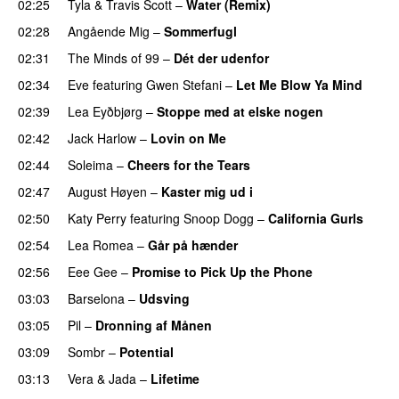
02:25
Tyla
&
Travis Scott
–
Water (Remix)
02:28
Angående Mig
–
Sommerfugl
UU
02:31
The Minds of 99
–
Dét der udenfor
02:34
Eve
featuring
Gwen Stefani
–
Let Me Blow Ya Mind
02:39
Lea Eyðbjørg
–
Stoppe med at elske nogen
UU
02:42
Jack Harlow
–
Lovin on Me
UU
02:44
Soleima
–
Cheers for the Tears
02:47
August Høyen
–
Kaster mig ud i
UU
02:50
Katy Perry
featuring
Snoop Dogg
–
California Gurls
02:54
Lea Romea
–
Går på hænder
02:56
Eee Gee
–
Promise to Pick Up the Phone
03:03
Barselona
–
Udsving
UU
03:05
Pil
–
Dronning af Månen
UU
03:09
Sombr
–
Potential
UU
03:13
Vera
&
Jada
–
Lifetime