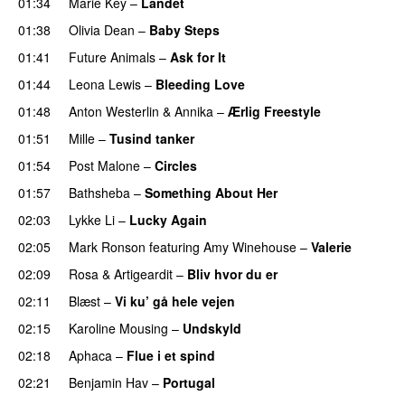
01:34
Marie Key
–
Landet
01:38
Olivia Dean
–
Baby Steps
01:41
Future Animals
–
Ask for It
UU
01:44
Leona Lewis
–
Bleeding Love
UU
01:48
Anton Westerlin
&
Annika
–
Ærlig Freestyle
01:51
Mille
–
Tusind tanker
01:54
Post Malone
–
Circles
01:57
Bathsheba
–
Something About Her
02:03
Lykke Li
–
Lucky Again
UU
02:05
Mark Ronson
featuring
Amy Winehouse
–
Valerie
02:09
Rosa
&
Artigeardit
–
Bliv hvor du er
UU
02:11
Blæst
–
Vi ku’ gå hele vejen
02:15
Karoline Mousing
–
Undskyld
02:18
Aphaca
–
Flue i et spind
02:21
Benjamin Hav
–
Portugal