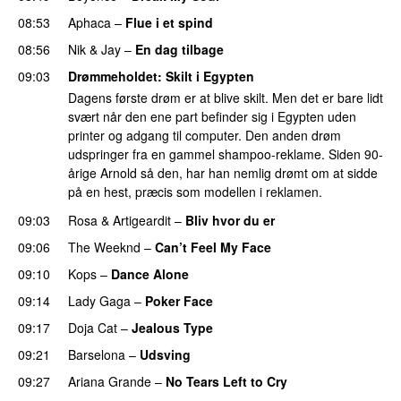
08:53
Aphaca
–
Flue i et spind
08:56
Nik & Jay
–
En dag tilbage
09:03
Drømmeholdet
: Skilt i Egypten
Dagens første drøm er at blive skilt. Men det er bare lidt
svært når den ene part befinder sig i Egypten uden
printer og adgang til computer. Den anden drøm
udspringer fra en gammel shampoo-reklame. Siden 90-
årige Arnold så den, har han nemlig drømt om at sidde
på en hest, præcis som modellen i reklamen.
09:03
Rosa
&
Artigeardit
–
Bliv hvor du er
UU
09:06
The Weeknd
–
Can’t Feel My Face
UU
09:10
Kops
–
Dance Alone
UU
09:14
Lady Gaga
–
Poker Face
09:17
Doja Cat
–
Jealous Type
09:21
Barselona
–
Udsving
UU
09:27
Ariana Grande
–
No Tears Left to Cry