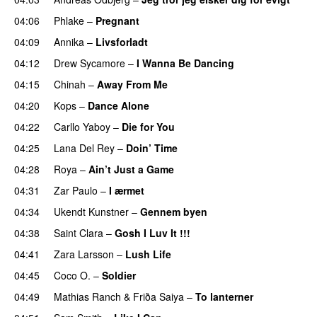
04:06
Phlake
–
Pregnant
UU
04:09
Annika
–
Livsforladt
04:12
Drew Sycamore
–
I Wanna Be Dancing
04:15
Chinah
–
Away From Me
04:20
Kops
–
Dance Alone
UU
04:22
Carllo Yaboy
–
Die for You
04:25
Lana Del Rey
–
Doin’ Time
04:28
Roya
–
Ain’t Just a Game
UU
04:31
Zar Paulo
–
I ærmet
04:34
Ukendt Kunstner
–
Gennem byen
04:38
Saint Clara
–
Gosh I Luv It !!!
04:41
Zara Larsson
–
Lush Life
04:45
Coco O.
–
Soldier
04:49
Mathias Ranch
&
Friða Saiya
–
To lanterner
UU