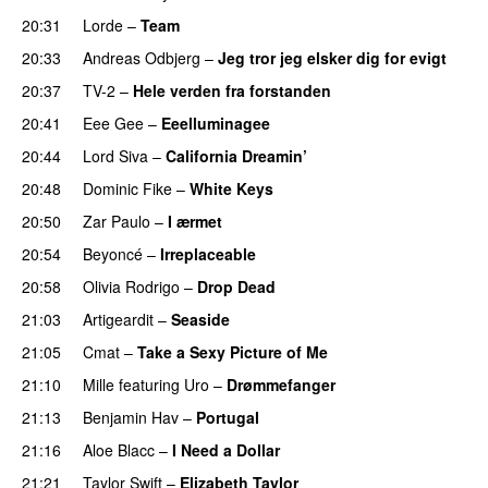
20:31
Lorde
–
Team
20:33
Andreas Odbjerg
–
Jeg tror jeg elsker dig for evigt
20:37
TV-2
–
Hele verden fra forstanden
20:41
Eee Gee
–
Eeelluminagee
UU
20:44
Lord Siva
–
California Dreamin’
UU
20:48
Dominic Fike
–
White Keys
UU
20:50
Zar Paulo
–
I ærmet
20:54
Beyoncé
–
Irreplaceable
20:58
Olivia Rodrigo
–
Drop Dead
21:03
Artigeardit
–
Seaside
21:05
Cmat
–
Take a Sexy Picture of Me
UU
21:10
Mille
featuring
Uro
–
Drømmefanger
21:13
Benjamin Hav
–
Portugal
21:16
Aloe Blacc
–
I Need a Dollar
21:21
Taylor Swift
–
Elizabeth Taylor