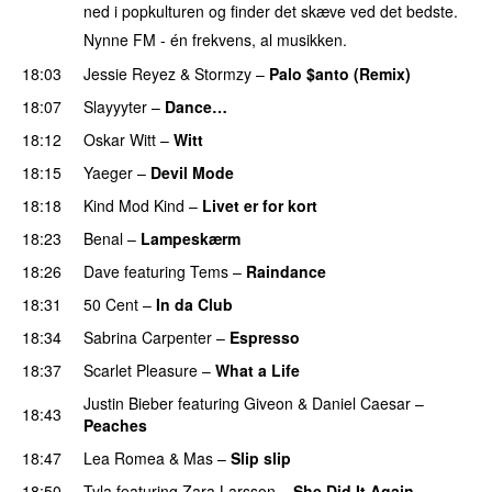
ned i popkulturen og finder det skæve ved det bedste.
Nynne FM - én frekvens, al musikken.
18:03
Jessie Reyez
&
Stormzy
–
Palo $anto (Remix)
UU
18:07
Slayyyter
–
Dance…
UU
18:12
Oskar Witt
–
Witt
18:15
Yaeger
–
Devil Mode
18:18
Kind Mod Kind
–
Livet er for kort
18:23
Benal
–
Lampeskærm
18:26
Dave
featuring
Tems
–
Raindance
18:31
50 Cent
–
In da Club
18:34
Sabrina Carpenter
–
Espresso
18:37
Scarlet Pleasure
–
What a Life
Justin Bieber
featuring
Giveon
&
Daniel Caesar
–
18:43
Peaches
18:47
Lea Romea
&
Mas
–
Slip slip
UU
18:50
Tyla
featuring
Zara Larsson
–
She Did It Again