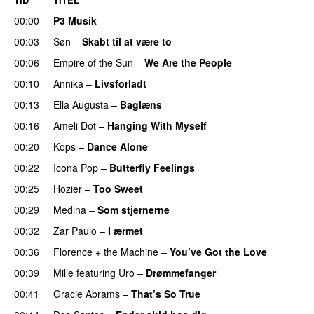
00:00
P3 Musik
00:03
Søn
–
Skabt til at være to
00:06
Empire of the Sun
–
We Are the People
00:10
Annika
–
Livsforladt
00:13
Ella Augusta
–
Baglæns
00:16
Ameli Dot
–
Hanging With Myself
00:20
Kops
–
Dance Alone
UU
00:22
Icona Pop
–
Butterfly Feelings
00:25
Hozier
–
Too Sweet
00:29
Medina
–
Som stjernerne
00:32
Zar Paulo
–
I ærmet
00:36
Florence + the Machine
–
You’ve Got the Love
UU
00:39
Mille
featuring
Uro
–
Drømmefanger
00:41
Gracie Abrams
–
That’s So True