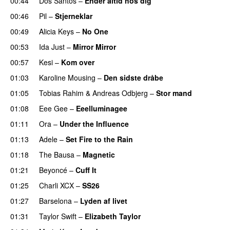
00:44
Dos Santos
–
Ender altid hos dig
00:46
Pil
–
Stjerneklar
00:49
Alicia Keys
–
No One
00:53
Ida Just
–
Mirror Mirror
00:57
Kesi
–
Kom over
01:03
Karoline Mousing
–
Den sidste dråbe
01:05
Tobias Rahim
&
Andreas Odbjerg
–
Stor mand
01:08
Eee Gee
–
Eeelluminagee
UU
01:11
Ora
–
Under the Influence
01:13
Adele
–
Set Fire to the Rain
01:18
The Bausa
–
Magnetic
UU
01:21
Beyoncé
–
Cuff It
01:25
Charli XCX
–
SS26
UU
01:27
Barselona
–
Lyden af livet
01:31
Taylor Swift
–
Elizabeth Taylor