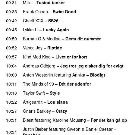
09:31
Mille
–
Tusind tanker
09:35
Frank Ocean
–
Swim Good
09:42
Charli XCX
–
SS26
UU
09:45
Lykke Li
–
Lucky Again
UU
09:50
Burhan G
&
Medina
–
Gemt dit nummer
09:52
Vance Joy
–
Riptide
09:57
Kind Mod Kind
–
Livet er for kort
10:04
Andreas Odbjerg
–
Jeg tror jeg elsker dig for evigt
10:09
Anton Westerlin
featuring
Annika
–
Blodigt
10:11
The Minds of 99
–
Dét der udenfor
10:18
Taylor Swift
–
Style
10:22
Artigeardit
–
Louisiana
10:27
Gnarls Barkley
–
Crazy
UU
10:31
Blæst
featuring
Karoline Mousing
–
Før det kan gå op
Justin Bieber
featuring
Giveon
&
Daniel Caesar
–
10:34
Peaches