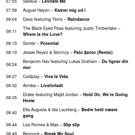
07:55
Saveus
–
Levitate Me
UU
07:58
August Høyen
–
Kaster mig ud i
UU
08:04
Dave
featuring
Tems
–
Raindance
The Black Eyed Peas
featuring
Justin Timberlake
–
08:11
Where Is the Love?
UU
08:15
Sombr
–
Potential
UU
08:19
Jessie Reyez
&
Stormzy
–
Palo $anto (Remix)
UU
Benjamin Hav
featuring
Lukas Graham
–
Du ligner din
08:24
mor
08:27
Coldplay
–
Viva la Vida
08:32
Annika
–
Livsforladt
Drake
featuring
Majid Jordan
–
Hold On, We’re Going
08:35
Home
UU
Ella Augusta
&
Ida Laurberg
–
Bedre held næste
08:40
gang
08:44
Lea Romea
&
Mas
–
Slip slip
UU
08:49
Beyoncé
–
Break My Soul