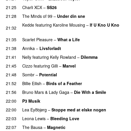
21:25
Charli XCX
–
SS26
UU
21:28
The Minds of 99
–
Under din sne
UU
Kedde
featuring
Karoline Mousing
–
If U Kno U Kno
21:32
UU
21:35
Scarlet Pleasure
–
What a Life
21:38
Annika
–
Livsforladt
21:41
Nelly
featuring
Kelly Rowland
–
Dilemma
UU
21:45
Cizzo
featuring
Gilli
–
Marvel
21:48
Sombr
–
Potential
UU
21:52
Billie Eilish
–
Birds of a Feather
21:56
Bruno Mars
&
Lady Gaga
–
Die With a Smile
22:00
P3 Musik
22:00
Lea Eyðbjørg
–
Stoppe med at elske nogen
UU
22:03
Leona Lewis
–
Bleeding Love
UU
22:07
The Bausa
–
Magnetic
UU