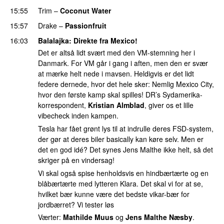
15:55
Trim
–
Coconut Water
15:57
Drake
–
Passionfruit
16:03
Balalajka
: Direkte fra Mexico!
Det er altså lidt svært med den VM-stemning her i
Danmark. For VM går i gang i aften, men den er svær
at mærke helt nede i mavsen. Heldigvis er det lidt
federe dernede, hvor det hele sker: Nemlig Mexico City,
hvor den første kamp skal spilles! DR’s Sydamerika-
korrespondent,
Kristian Almblad
, giver os et lille
vibecheck inden kampen.
Tesla har fået grønt lys til at indrulle deres FSD-system,
der gør at deres biler basically kan køre selv. Men er
det en god idé? Det synes Jens Malthe ikke helt, så det
skriger på en vindersag!
Vi skal også spise henholdsvis en hindbærtærte og en
blåbærtærte med lytteren Klara. Det skal vi for at se,
hvilket bær kunne være det bedste vikar-bær for
jordbærret? Vi tester løs
Værter:
Mathilde Muus
og
Jens Malthe Næsby
.