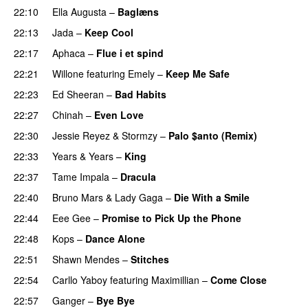
22:10
Ella Augusta
–
Baglæns
22:13
Jada
–
Keep Cool
22:17
Aphaca
–
Flue i et spind
22:21
Willone
featuring
Emely
–
Keep Me Safe
22:23
Ed Sheeran
–
Bad Habits
22:27
Chinah
–
Even Love
UU
22:30
Jessie Reyez
&
Stormzy
–
Palo $anto (Remix)
UU
22:33
Years & Years
–
King
22:37
Tame Impala
–
Dracula
UU
22:40
Bruno Mars
&
Lady Gaga
–
Die With a Smile
22:44
Eee Gee
–
Promise to Pick Up the Phone
22:48
Kops
–
Dance Alone
UU
22:51
Shawn Mendes
–
Stitches
UU
22:54
Carllo Yaboy
featuring
Maximillian
–
Come Close
UU
22:57
Ganger
–
Bye Bye