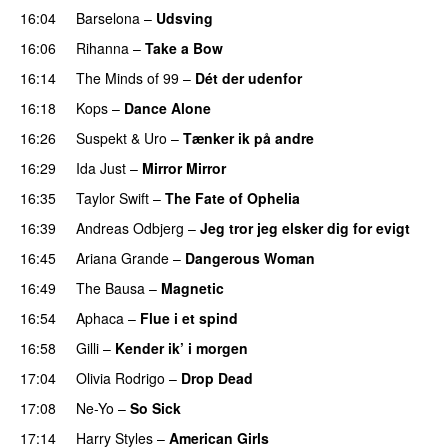
16:04
Barselona
–
Udsving
UU
16:06
Rihanna
–
Take a Bow
16:14
The Minds of 99
–
Dét der udenfor
16:18
Kops
–
Dance Alone
UU
16:26
Suspekt
&
Uro
–
Tænker ik på andre
16:29
Ida Just
–
Mirror Mirror
16:35
Taylor Swift
–
The Fate of Ophelia
16:39
Andreas Odbjerg
–
Jeg tror jeg elsker dig for evigt
16:45
Ariana Grande
–
Dangerous Woman
16:49
The Bausa
–
Magnetic
UU
16:54
Aphaca
–
Flue i et spind
16:58
Gilli
–
Kender ik’ i morgen
17:04
Olivia Rodrigo
–
Drop Dead
17:08
Ne-Yo
–
So Sick
17:14
Harry Styles
–
American Girls