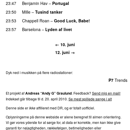
23:47
Benjamin Hav
–
Portugal
23:50
Mille
–
Tusind tanker
23:53
Chappell Roan
–
Good Luck, Babe!
UU
23:57
Barselona
–
Lyden af livet
← 10. juni
12. juni →
Dyk ned i musikken på flere radiostationer:
P3
Trends
P4
Trends
P5
Trends
P6
Trends
P7
Trends
Et projekt af
Andreas “Andy G” Graulund
. Feedback?
Send mig en mail!
Indekset går tilbage til d. 20. april 2010.
Se mest spillede sange i alt
Denne side er
ikke
affilieret med DR, og er totalt uofficiel.
Oplysningerne på denne webside er alene beregnet til almen orientering.
Vi gør vores yderste for at sørge for, at data er korrekte, men kan ikke give
garanti for nøjagtigheden, rækkefølgen, betimeligheden eller