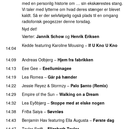
med en personlig historie om … sin ekskærestes stang.
Vi taler med lytterne om hvad deres stænger er blevet
kaldt. Så er der selvfølgelig også plads til en omgang
radiofonisk geogezzer denne torsdag.
Nyd det!
Værter:
Jannik Schow
og
Henrik Eriksen
Kedde
featuring
Karoline Mousing
–
If U Kno U Kno
14:04
UU
14:09
Andreas Odbjerg
–
Hjem fra fabrikken
14:13
Eee Gee
–
Eeelluminagee
UU
14:19
Lea Romea
–
Går på hænder
14:22
Jessie Reyez
&
Stormzy
–
Palo $anto (Remix)
UU
14:29
Empire of the Sun
–
Walking on a Dream
14:32
Lea Eyðbjørg
–
Stoppe med at elske nogen
UU
14:38
Friða Saiya
–
Søvnløs
14:43
Benjamin Hav
featuring
Ella Augusta
–
Første dag
UU
14:47
Taylor Swift
–
Elizabeth Taylor