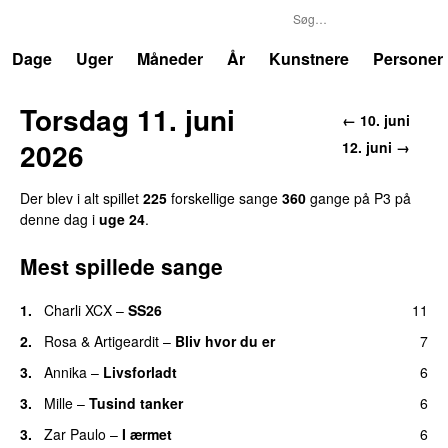
P3
Trends
Dage
Uger
Måneder
År
Kunstnere
Personer
Torsdag 11. juni
← 10. juni
2026
12. juni →
Der blev i alt spillet
225
forskellige sange
360
gange på P3 på
denne dag i
uge 24
.
Mest spillede sange
1.
Charli XCX
–
SS26
11
UU
2.
Rosa
&
Artigeardit
–
Bliv hvor du er
7
UU
3.
Annika
–
Livsforladt
6
3.
Mille
–
Tusind tanker
6
3.
Zar Paulo
–
I ærmet
6