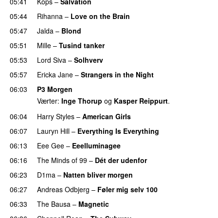
05:41
Kops
–
Salvation
UU
05:44
Rihanna
–
Love on the Brain
05:47
Jalda
–
Blond
UU
05:51
Mille
–
Tusind tanker
05:53
Lord Siva
–
Solhverv
05:57
Ericka Jane
–
Strangers in the Night
06:03
P3 Morgen
Værter:
Inge Thorup
og
Kasper Reippurt
.
06:04
Harry Styles
–
American Girls
06:07
Lauryn Hill
–
Everything Is Everything
06:13
Eee Gee
–
Eeelluminagee
UU
06:16
The Minds of 99
–
Dét der udenfor
06:23
D1ma
–
Natten bliver morgen
06:27
Andreas Odbjerg
–
Føler mig selv 100
06:33
The Bausa
–
Magnetic
UU