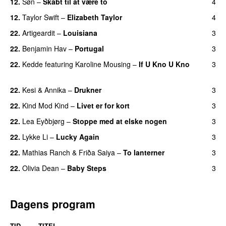
12.
Søn
–
Skabt til at være to
4
12.
Taylor Swift
–
Elizabeth Taylor
4
22.
Artigeardit
–
Louisiana
3
22.
Benjamin Hav
–
Portugal
3
22.
Kedde
featuring
Karoline Mousing
–
If U Kno U Kno
3
UU
22.
Kesi
&
Annika
–
Drukner
3
22.
Kind Mod Kind
–
Livet er for kort
3
22.
Lea Eyðbjørg
–
Stoppe med at elske nogen
3
UU
22.
Lykke Li
–
Lucky Again
3
UU
22.
Mathias Ranch
&
Friða Saiya
–
To lanterner
3
UU
22.
Olivia Dean
–
Baby Steps
3
Dagens program
TID
TITEL