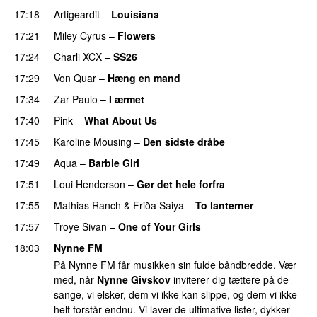
17:18
Artigeardit
–
Louisiana
17:21
Miley Cyrus
–
Flowers
17:24
Charli XCX
–
SS26
UU
17:29
Von Quar
–
Hæng en mand
17:34
Zar Paulo
–
I ærmet
17:40
Pink
–
What About Us
17:45
Karoline Mousing
–
Den sidste dråbe
17:49
Aqua
–
Barbie Girl
17:51
Loui Henderson
–
Gør det hele forfra
17:55
Mathias Ranch
&
Friða Saiya
–
To lanterner
UU
17:57
Troye Sivan
–
One of Your Girls
18:03
Nynne FM
På Nynne FM får musikken sin fulde båndbredde. Vær
med, når
Nynne Givskov
inviterer dig tættere på de
sange, vi elsker, dem vi ikke kan slippe, og dem vi ikke
helt forstår endnu. Vi laver de ultimative lister, dykker