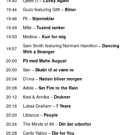
19:40
Lykke Li
–
Lucky Again
UU
19:44
Guzo
featuring
Giift
–
Bitter
19:46
Pil
–
Stjerneklar
19:49
Mille
–
Tusind tanker
19:53
Medina
–
Kun for mig
Sam Smith
featuring
Normani Hamilton
–
Dancing
19:57
With a Stranger
20:00
P3 med Malte August
20:00
Søn
–
Skabt til at være to
20:04
D1ma
–
Natten bliver morgen
20:08
Adele
–
Set Fire to the Rain
20:12
Kesi
&
Annika
–
Drukner
20:16
Lukas Graham
–
7 Years
20:20
Libianca
–
People
UU
20:24
The Minds of 99
–
Dét der udenfor
20:28
Carllo Yaboy
–
Die for You