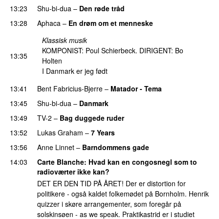
13:23
Shu-bi-dua
–
Den røde tråd
13:28
Aphaca
–
En drøm om et menneske
UU
Klassisk musik
KOMPONIST: Poul Schierbeck. DIRIGENT: Bo
13:35
Holten
I Danmark er jeg født
13:41
Bent Fabricius-Bjerre
–
Matador - Tema
13:45
Shu-bi-dua
–
Danmark
13:49
TV-2
–
Bag duggede ruder
13:52
Lukas Graham
–
7 Years
13:56
Anne Linnet
–
Barndommens gade
14:03
Carte Blanche
: Hvad kan en congosnegl som to
radioværter ikke kan?
DET ER DEN TID PÅ ÅRET! Der er distortion for
politikere - også kaldet folkemødet på Bornholm. Henrik
quizzer i skøre arrangementer, som foregår på
solskinsøen - as we speak. Praktikastrid er i studiet