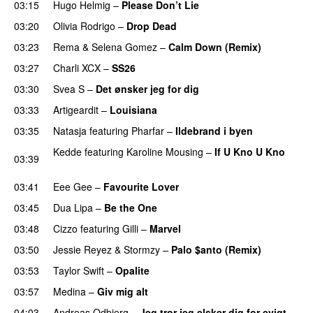
03:15
Hugo Helmig
–
Please Don’t Lie
UU
03:20
Olivia Rodrigo
–
Drop Dead
03:23
Rema
&
Selena Gomez
–
Calm Down (Remix)
03:27
Charli XCX
–
SS26
UU
03:30
Svea S
–
Det ønsker jeg for dig
03:33
Artigeardit
–
Louisiana
03:35
Natasja
featuring
Pharfar
–
Ildebrand i byen
UU
Kedde
featuring
Karoline Mousing
–
If U Kno U Kno
03:39
UU
03:41
Eee Gee
–
Favourite Lover
UU
03:45
Dua Lipa
–
Be the One
UU
03:48
Cizzo
featuring
Gilli
–
Marvel
03:50
Jessie Reyez
&
Stormzy
–
Palo $anto (Remix)
UU
03:53
Taylor Swift
–
Opalite
03:57
Medina
–
Giv mig alt
04:03
Andreas Odbjerg
–
Jeg tror jeg elsker dig for evigt