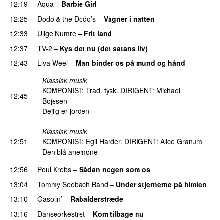
12:19
Aqua
–
Barbie Girl
12:25
Dodo & the Dodo’s
–
Vågner i natten
12:33
Ulige Numre
–
Frit land
12:37
TV-2
–
Kys det nu (det satans liv)
12:43
Liva Weel
–
Man binder os på mund og hånd
Klassisk musik
KOMPONIST: Trad. tysk. DIRIGENT: Michael
12:45
Bojesen
Dejlig er jorden
Klassisk musik
12:51
KOMPONIST: Egil Harder. DIRIGENT: Alice Granum
Den blå anemone
12:56
Poul Krebs
–
Sådan nogen som os
13:04
Tommy Seebach Band
–
Under stjernerne på himlen
13:10
Gasolin’
–
Rabalderstræde
13:16
Danseorkestret
–
Kom tilbage nu