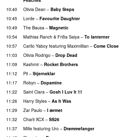
10:40
Olivia Dean
–
Baby Steps
10:45
Lorde
–
Favourite Daughter
10:49
The Bausa
–
Magnetic
UU
10:54
Mathias Ranch
&
Friða Saiya
–
To lanterner
UU
10:57
Carllo Yaboy
featuring
Maximillian
–
Come Close
UU
11:03
Olivia Rodrigo
–
Drop Dead
11:09
Kashmir
–
Rocket Brothers
11:12
Pil
–
Stjerneklar
11:17
Robyn
–
Dopamine
UU
11:22
Saint Clara
–
Gosh I Luv It !!!
11:26
Harry Styles
–
As It Was
11:29
Zar Paulo
–
I ærmet
11:32
Charli XCX
–
SS26
UU
11:37
Mille
featuring
Uro
–
Drømmefanger