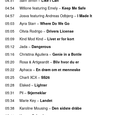
04:51
Sam Smith
–
Like I Can
04:54
Willone
featuring
Emely
–
Keep Me Safe
04:57
Josva
featuring
Andreas Odbjerg
–
I Made It
05:03
Ayra Starr
–
Where Do We Go
UU
05:05
Olivia Rodrigo
–
Drivers License
05:09
Kind Mod Kind
–
Livet er for kort
05:12
Jada
–
Dangerous
05:16
Christina Aguilera
–
Genie in a Bottle
05:20
Rosa
&
Artigeardit
–
Bliv hvor du er
UU
05:22
Aphaca
–
En drøm om et menneske
UU
05:25
Charli XCX
–
SS26
UU
05:28
Elsked
–
Lighter
UU
05:31
Pil
–
Stjerneklar
05:34
Marie Key
–
Landet
05:38
Karoline Mousing
–
Den sidste dråbe