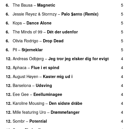
6.
The Bausa
–
Magnetic
5
UU
6.
Jessie Reyez
&
Stormzy
–
Palo $anto (Remix)
5
UU
6.
Kops
–
Dance Alone
5
UU
6.
The Minds of 99
–
Dét der udenfor
5
6.
Olivia Rodrigo
–
Drop Dead
5
6.
Pil
–
Stjerneklar
5
12.
Andreas Odbjerg
–
Jeg tror jeg elsker dig for evigt
4
12.
Aphaca
–
Flue i et spind
4
12.
August Høyen
–
Kaster mig ud i
4
UU
12.
Barselona
–
Udsving
4
UU
12.
Eee Gee
–
Eeelluminagee
4
UU
12.
Karoline Mousing
–
Den sidste dråbe
4
12.
Mille
featuring
Uro
–
Drømmefanger
4
12.
Sombr
–
Potential
4
UU