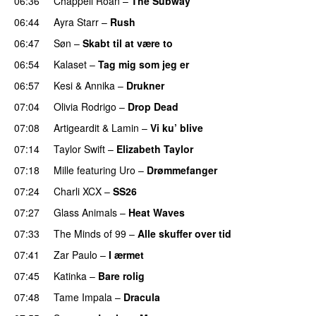
06:36
Chappell Roan
–
The Subway
06:44
Ayra Starr
–
Rush
06:47
Søn
–
Skabt til at være to
06:54
Kalaset
–
Tag mig som jeg er
UU
06:57
Kesi
&
Annika
–
Drukner
07:04
Olivia Rodrigo
–
Drop Dead
07:08
Artigeardit
&
Lamin
–
Vi ku’ blive
07:14
Taylor Swift
–
Elizabeth Taylor
07:18
Mille
featuring
Uro
–
Drømmefanger
07:24
Charli XCX
–
SS26
UU
07:27
Glass Animals
–
Heat Waves
07:33
The Minds of 99
–
Alle skuffer over tid
07:41
Zar Paulo
–
I ærmet
07:45
Katinka
–
Bare rolig
07:48
Tame Impala
–
Dracula
UU