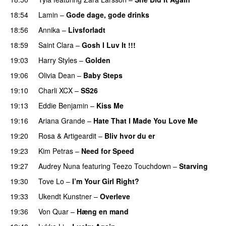
18:54
Lamin
–
Gode dage, gode drinks
18:56
Annika
–
Livsforladt
18:59
Saint Clara
–
Gosh I Luv It !!!
19:03
Harry Styles
–
Golden
19:06
Olivia Dean
–
Baby Steps
19:10
Charli XCX
–
SS26
UU
19:13
Eddie Benjamin
–
Kiss Me
UU
19:16
Ariana Grande
–
Hate That I Made You Love Me
19:20
Rosa
&
Artigeardit
–
Bliv hvor du er
UU
19:23
Kim Petras
–
Need for Speed
19:27
Audrey Nuna
featuring
Teezo Touchdown
–
Starving
19:30
Tove Lo
–
I’m Your Girl Right?
19:33
Ukendt Kunstner
–
Overleve
19:36
Von Quar
–
Hæng en mand